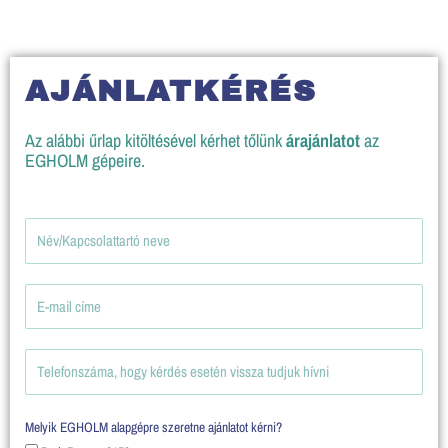
Skip
to
content
AJÁNLATKÉRÉS
Az alábbi űrlap kitöltésével kérhet tőlünk
árajánlatot
az
EGHOLM gépeire.
Melyik EGHOLM alapgépre szeretne ajánlatot kérni?