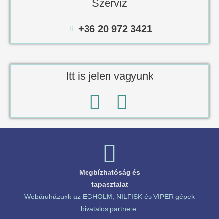
Szerviz
+36 20 972 3421
Itt is jelen vagyunk
Megbízhatóság és
tapasztalat
Webáruházunk az EGHOLM, NILFISK és VIPER gépek
hivatalos partnere.