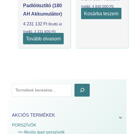
Padlótisztító (180
(nettó:
4 840 000
Ft
)
Kosárba teszem
AH Akkumulátor)
4 231 132
Ft
Bruttó ár
(nettó:
3 331 600
Ft
)
Tovább olvasom
AKCIÓS TERMÉKEK
PORSZÍVÓK
>> Akciós ipari porszívók