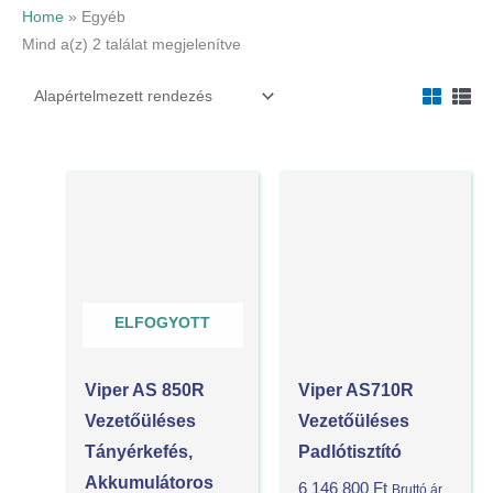
Home
»
Egyéb
Mind a(z) 2 találat megjelenítve
ELFOGYOTT
Viper AS 850R
Viper AS710R
Vezetőüléses
Vezetőüléses
Tányérkefés,
Padlótisztító
Akkumulátoros
6 146 800
Ft
Bruttó ár