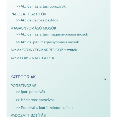
>> Akciós háztartási porszívók
PADOZATTISZTÍTÓK
>> Akciós padozattisztítók
MAGASNYOMÁSÚ MOSÓK
>> Akciós háztartási magasnyomású mosók
>> Akciós ipari magasnyomású mosók
Akciós SZŐNYEG-KÁRPIT-GŐZ tisztítók
Akciós HASZNÁLT GÉPEK
KATEGÓRIÁK
PORSZÍVÓZÁS
>> Ipari porszívók
>> Háztartási porszívók
>> Porszívó alkatrészek/tartozékok
PADOZATTISZTÍTÁS