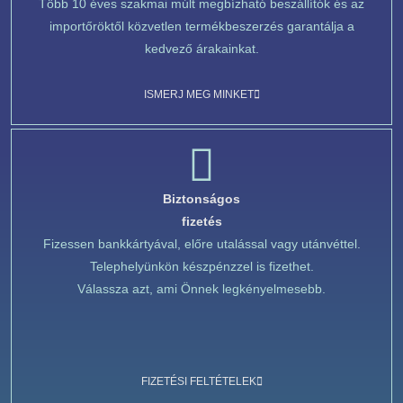
Több 10 éves szakmai múlt megbízható beszállítók és az
importőröktől közvetlen termékbeszerzés garantálja a
kedvező árakainkat.
ISMERJ MEG MINKET
Biztonságos
fizetés
Fizessen bankkártyával, előre utalással vagy utánvéttel.
Telephelyünkön készpénzzel is fizethet.
Válassza azt, ami Önnek legkényelmesebb.
FIZETÉSI FELTÉTELEK