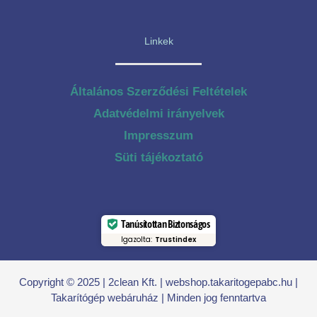
Linkek
Általános Szerződési Feltételek
Adatvédelmi irányelvek
Impresszum
Süti tájékoztató
Tanúsítottan Biztonságos
Igazolta:
Trustindex
Copyright © 2025 | 2clean Kft. | webshop.takaritogepabc.hu |
Takarítógép webáruház | Minden jog fenntartva