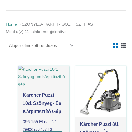
Home
»
SZŐNYEG- KÁRPIT- GŐZ TISZTÍTÁS
Mind a(z) 11 találat megjelenítve
Kärcher Puzzi
10/1 Szőnyeg- És
Kárpittisztító Gép
356 155
Ft
Bruttó ár
Kärcher Puzzi 8/1
(nettó:
280 437
Ft
)