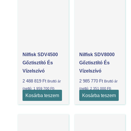
Nilfisk SDV4500
Nilfisk SDV8000
Gőztisztító És
Gőztisztító És
Vízelszívó
Vízelszívó
2 488 819
Ft
2 985 770
Ft
Bruttó ár
Bruttó ár
(nettó:
1 959 700
Ft
)
(nettó:
2 351 000
Ft
)
Kosárba teszem
Kosárba teszem