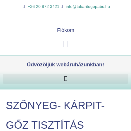
Skip
K
+36 20 972 3421
info@takaritogepabc.hu
to
e
content
r
e
Fiókom
s
Kosár
é
s
Üdvözöljük webáruházunkban!
SZŐNYEG- KÁRPIT-
GŐZ TISZTÍTÁS