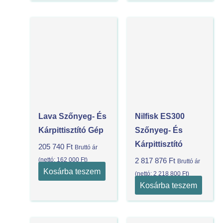
Lava Szőnyeg- És
Nilfisk ES300
Kárpittisztító Gép
Szőnyeg- És
Kárpittisztító
205 740
Ft
Bruttó ár
(nettó:
162 000
Ft
)
2 817 876
Ft
Bruttó ár
Kosárba teszem
(nettó:
2 218 800
Ft
)
Kosárba teszem