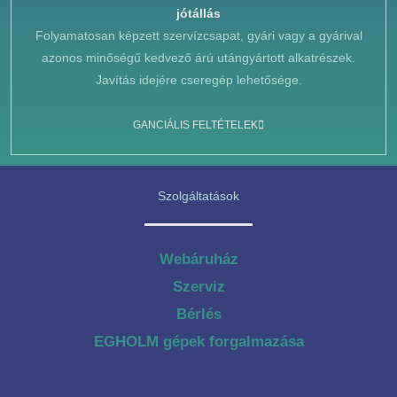
jótállás
Folyamatosan képzett szervízcsapat, gyári vagy a gyárival
azonos minőségű kedvező árú utángyártott alkatrészek.
Javítás idejére cseregép lehetősége.
GANCIÁLIS FELTÉTELEK
Szolgáltatások
Webáruház
Szerviz
Bérlés
EGHOLM gépek forgalmazása