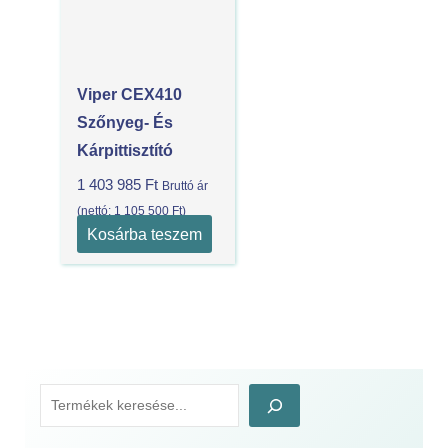
Viper CEX410
Szőnyeg- És
Kárpittisztító
1 403 985
Ft
Bruttó ár
(nettó:
1 105 500
Ft
)
Kosárba teszem