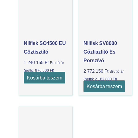
Nilfisk SO4500 EU
Nilfisk SV8000
Gőztisztító
Gőztisztító És
Porszívó
1 240 155
Ft
Bruttó ár
(nettó:
976 500
Ft
)
2 772 156
Ft
Bruttó ár
Kosárba teszem
(nettó:
2 182 800
Ft
)
Kosárba teszem