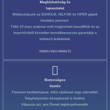
Megbízhatóság és
tapasztalat
Webáruházunk az EGHOLM, NILFISK és VIPER gépek
hivatalos partnere.
Több 10 éves szakmai múlt megbízható beszállítók és az
importőröktől közvetlen termékbeszerzés garantálja a
kedvező árakainkat.
ISMERJ MEG MINKET
Biztonságos
fizetés
Fizessen bankkártyával, előre utalással vagy utánvéttel.
Telephelyünkön készpénzzel is fizethet.
Válassza azt, ami Önnek legkényelmesebb.