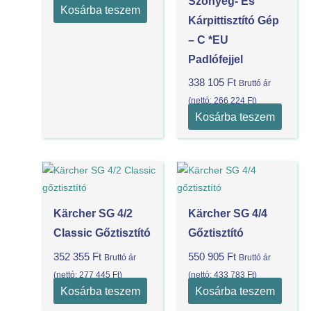
Szőnyeg- És
Kosárba teszem
Kárpittisztító Gép
– C *EU
Padlófejjel
338 105
Ft
Bruttó ár
(nettó:
266 224
Ft
)
Kosárba teszem
Kärcher SG 4/2
Kärcher SG 4/4
Classic Gőztisztító
Gőztisztító
352 355
Ft
550 905
Ft
Bruttó ár
Bruttó ár
(nettó:
277 445
Ft
)
(nettó:
433 783
Ft
)
Kosárba teszem
Kosárba teszem