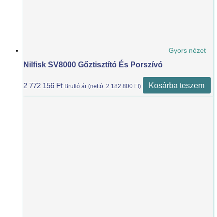
Gyors nézet
Nilfisk SV8000 Gőztisztító És Porszívó
Kosárba teszem
2 772 156
Ft
Bruttó ár (nettó:
2 182 800
Ft
)