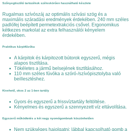
Szőnyegtisztító tartozékok széleskörűen használható készlete
Rugalmas szívószáj az optimális szívási szög és a
maximális száradási eredmények érdekében. 240 mm széles
padlófej beépített permetextrakciós csővel. Ergonomikus
kétkezes markolat az extra felhasználói kényelem
érdekében.
Praktikus kárpitfúvóka
A kárpitok és kárpitozott bútorok egyszerű, mégis
alapos tisztítása.
Tökéletes a jármű belsejének tisztításához.
110 mm széles fúvóka a szóró-/szívópisztolyba való
beillesztéshez.
Kivehető, okos 2 az 1-ben tartály
Gyors és egyszerű a frissvíztartály feltöltése.
Kényelmes és egyszerű a szennyezett víz eltávolítása.
Egyszerű működtetés a két nagy nyomógombnak köszönhetően
Nem szükséges hajolgatni: lábbal kapcsolható gomb a