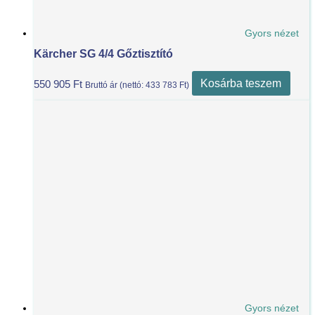
Gyors nézet
Kärcher SG 4/4 Gőztisztító
Kosárba teszem
550 905
Ft
Bruttó ár (nettó:
433 783
Ft
)
Gyors nézet