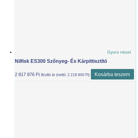
Gyors nézet
Nilfisk ES300 Szőnyeg- És Kárpittisztító
Kosárba teszem
2 817 876
Ft
Bruttó ár (nettó:
2 218 800
Ft
)