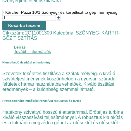
szőnyegfelületek tisztítására.
-
Kärcher Puzzi 10/1 Szőnyeg- és kárpittisztító gép mennyiség
+
Kosárba teszem
Cikkszám:
2C11001300
Kategória:
SZŐNYEG- KÁRPIT-
GŐZ TISZTÍTÁS
Leírás
További információk
Kiemelkedő tisztítási teljesítmény
Szövetek tökéletes tisztítása a szálak mélyéig. A kiváló
szívóteljesítménynek köszönhetően a gyorsan száradó
felületek hamar használatba vehetőek. Kiváló tisztítási
eredmények – a különbség szemmel látható.
Professzionális minőség: rendkívül robusztus és tartós
Hatékony szivattyú hosszú élettartammal. Erőteljes turbina
kiváló visszaszívási teljesítménnyel. A robusztus kialakítás
és a lökhárító megvédi a gépet az ütésektől és ütésektől.