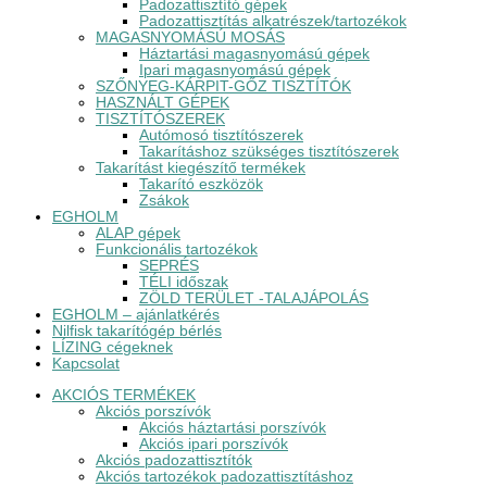
Padozattisztító gépek
Padozattisztítás alkatrészek/tartozékok
MAGASNYOMÁSÚ MOSÁS
Háztartási magasnyomású gépek
Ipari magasnyomású gépek
SZŐNYEG-KÁRPIT-GŐZ TISZTÍTÓK
HASZNÁLT GÉPEK
TISZTÍTÓSZEREK
Autómosó tisztítószerek
Takarításhoz szükséges tisztítószerek
Takarítást kiegészítő termékek
Takarító eszközök
Zsákok
EGHOLM
ALAP gépek
Funkcionális tartozékok
SEPRÉS
TÉLI időszak
ZÖLD TERÜLET -TALAJÁPOLÁS
EGHOLM – ajánlatkérés
Nilfisk takarítógép bérlés
LÍZING cégeknek
Kapcsolat
AKCIÓS TERMÉKEK
Akciós porszívók
Akciós háztartási porszívók
Akciós ipari porszívók
Akciós padozattisztítók
Akciós tartozékok padozattisztításhoz