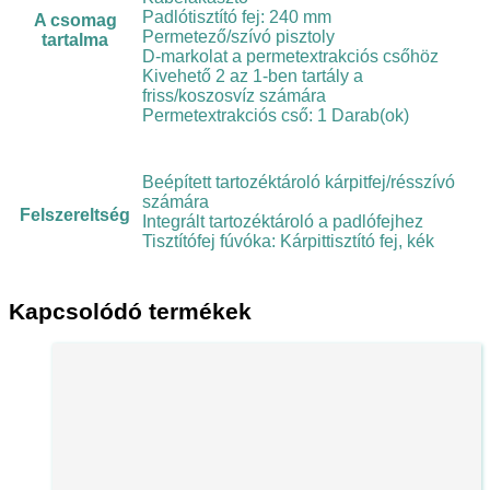
Padlótisztító fej: 240 mm
A csomag
Permetező/szívó pisztoly
tartalma
D-markolat a permetextrakciós csőhöz
Kivehető 2 az 1-ben tartály a
friss/koszosvíz számára
Permetextrakciós cső: 1 Darab(ok)
Beépített tartozéktároló kárpitfej/résszívó
számára
Felszereltség
Integrált tartozéktároló a padlófejhez
Tisztítófej fúvóka: Kárpittisztító fej, kék
Kapcsolódó termékek