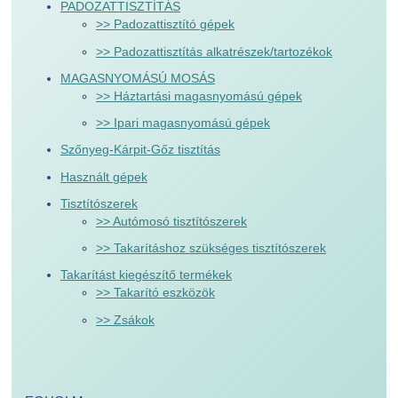
PADOZATTISZTÍTÁS
>> Padozattisztító gépek
>> Padozattisztítás alkatrészek/tartozékok
MAGASNYOMÁSÚ MOSÁS
>> Háztartási magasnyomású gépek
>> Ipari magasnyomású gépek
Szőnyeg-Kárpit-Gőz tisztítás
Használt gépek
Tisztítószerek
>> Autómosó tisztítószerek
>> Takarításhoz szükséges tisztítószerek
Takarítást kiegészítő termékek
>> Takarító eszközök
>> Zsákok