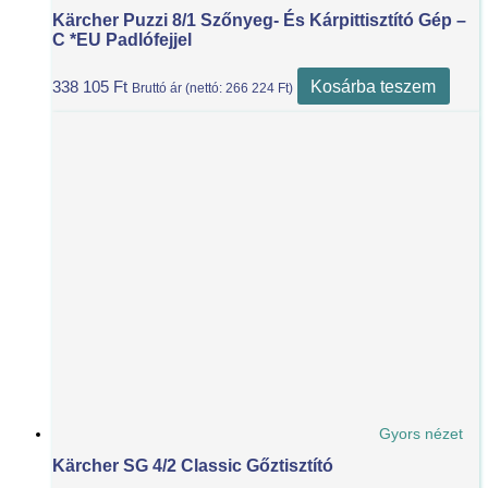
Kärcher Puzzi 8/1 Szőnyeg- És Kárpittisztító Gép –
C *EU Padlófejjel
Kosárba teszem
338 105
Ft
Bruttó ár (nettó:
266 224
Ft
)
Gyors nézet
Kärcher SG 4/2 Classic Gőztisztító