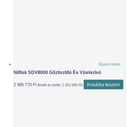
Gyors nézet
Nilfisk SDV8000 Gőztisztító És Vízelszívó
Kosárba teszem
2 985 770
Ft
Bruttó ár (nettó:
2 351 000
Ft
)