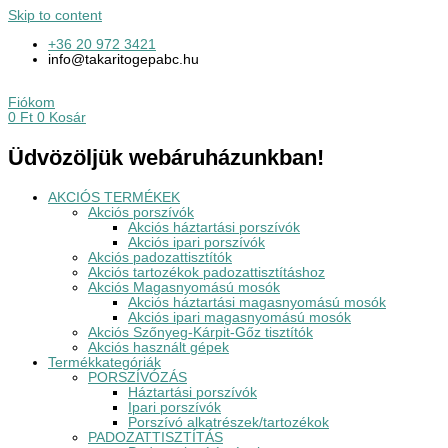
Skip to content
+36 20 972 3421
info@takaritogepabc.hu
Fiókom
0
Ft
0
Kosár
Üdvözöljük webáruházunkban!
AKCIÓS TERMÉKEK
Akciós porszívók
Akciós háztartási porszívók
Akciós ipari porszívók
Akciós padozattisztítók
Akciós tartozékok padozattisztításhoz
Akciós Magasnyomású mosók
Akciós háztartási magasnyomású mosók
Akciós ipari magasnyomású mosók
Akciós Szőnyeg-Kárpit-Gőz tisztítók
Akciós használt gépek
Termékkategóriák
PORSZÍVÓZÁS
Háztartási porszívók
Ipari porszívók
Porszívó alkatrészek/tartozékok
PADOZATTISZTÍTÁS