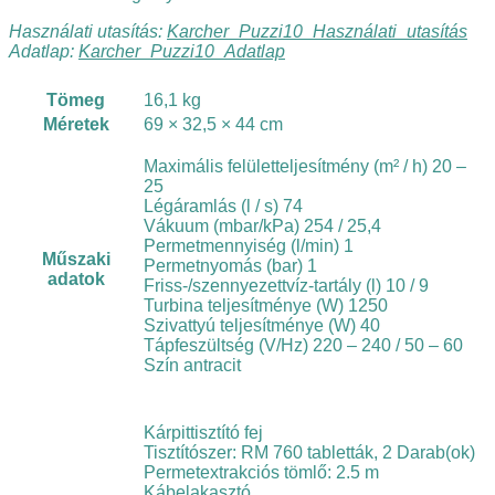
Használati utasítás:
Karcher_Puzzi10_Használati_utasítás
Adatlap:
Karcher_Puzzi10_Adatlap
Tömeg
16,1 kg
Méretek
69 × 32,5 × 44 cm
Maximális felületteljesítmény (m² / h) 20 –
25
Légáramlás (l / s) 74
Vákuum (mbar/kPa) 254 / 25,4
Permetmennyiség (l/min) 1
Műszaki
Permetnyomás (bar) 1
adatok
Friss-/szennyezettvíz-tartály (l) 10 / 9
Turbina teljesítménye (W) 1250
Szivattyú teljesítménye (W) 40
Tápfeszültség (V/Hz) 220 – 240 / 50 – 60
Szín antracit
Kárpittisztító fej
Tisztítószer: RM 760 tabletták, 2 Darab(ok)
Permetextrakciós tömlő: 2.5 m
Kábelakasztó