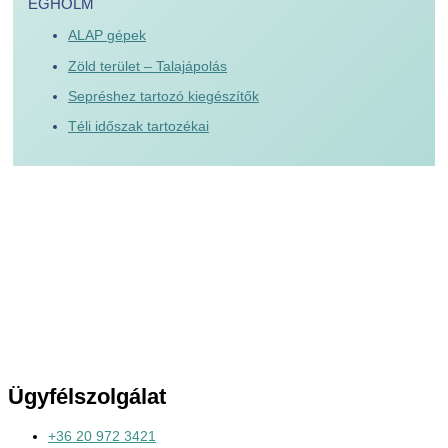
EGHOLM
ALAP gépek
Zöld terület – Talajápolás
Sepréshez tartozó kiegészítők
Téli időszak tartozékai
Ügyfélszolgálat
+36 20 972 3421