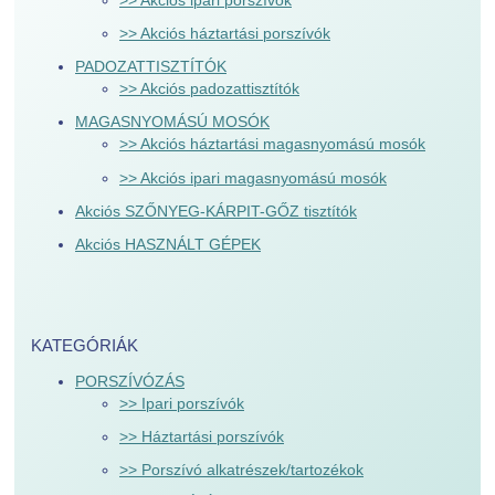
>> Akciós ipari porszívók
>> Akciós háztartási porszívók
PADOZATTISZTÍTÓK
>> Akciós padozattisztítók
MAGASNYOMÁSÚ MOSÓK
>> Akciós háztartási magasnyomású mosók
>> Akciós ipari magasnyomású mosók
Akciós SZŐNYEG-KÁRPIT-GŐZ tisztítók
Akciós HASZNÁLT GÉPEK
KATEGÓRIÁK
PORSZÍVÓZÁS
>> Ipari porszívók
>> Háztartási porszívók
>> Porszívó alkatrészek/tartozékok