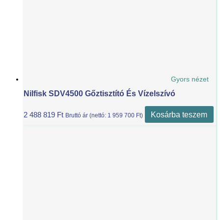
Gyors nézet
Nilfisk SDV4500 Gőztisztító És Vízelszívó
Kosárba teszem
2 488 819
Ft
Bruttó ár (nettó:
1 959 700
Ft
)