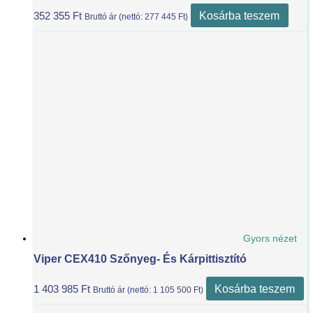
Kosárba teszem
352 355
Ft
Bruttó ár (nettó:
277 445
Ft
)
Gyors nézet
Viper CEX410 Szőnyeg- És Kárpittisztító
Kosárba teszem
1 403 985
Ft
Bruttó ár (nettó:
1 105 500
Ft
)