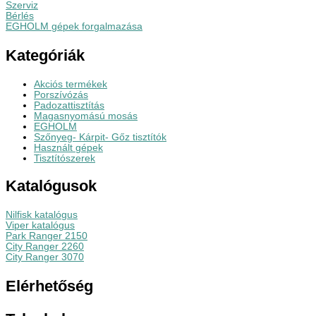
Szerviz
Bérlés
EGHOLM gépek forgalmazása
Kategóriák
Akciós termékek
Porszívózás
Padozattisztítás
Magasnyomású mosás
EGHOLM
Szőnyeg- Kárpit- Gőz tisztítók
Használt gépek
Tisztítószerek
Katalógusok
Nilfisk katalógus
Viper katalógus
Park Ranger 2150
City Ranger 2260
City Ranger 3070
Elérhetőség