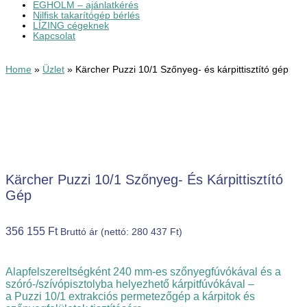
EGHOLM – ajánlatkérés
Nilfisk takarítógép bérlés
LÍZING cégeknek
Kapcsolat
Home
»
Üzlet
»
Kärcher Puzzi 10/1 Szőnyeg- és kárpittisztító gép
Kärcher Puzzi 10/1 Szőnyeg- És Kárpittisztító
Gép
356 155
Ft
Bruttó ár (nettó:
280 437
Ft
)
Alapfelszereltségként 240 mm-es szőnyegfúvókával és a
szóró-/szívópisztolyba helyezhető kárpitfúvókával –
a
Puzzi
10/1 extrakciós permetezőgép a kárpitok és