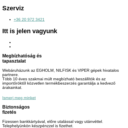
Szerviz
+36 20 972 3421
Itt is jelen vagyunk
Megbízhatóság és
tapasztalat
Webáruházunk az EGHOLM, NILFISK és VIPER gépek hivatalos
partnere.
Több 10 éves szakmai múlt megbízható beszállítók és az
importőröktől közvetlen termékbeszerzés garantálja a kedvező
árakainkat.
Ismerj meg minket
Biztonságos
fizetés
Fizessen bankkártyával, előre utalással vagy utánvéttel.
Telephelyünkön készpénzzel is fizethet.