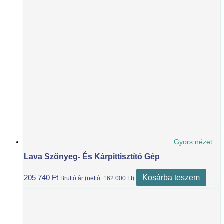
Gyors nézet
Lava Szőnyeg- És Kárpittisztító Gép
Kosárba teszem
205 740
Ft
Bruttó ár (nettó:
162 000
Ft
)