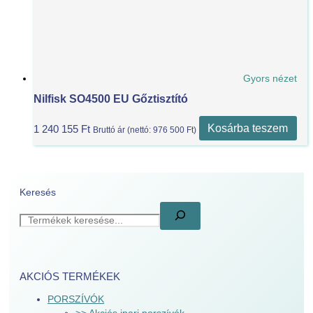
Gyors nézet
Nilfisk SO4500 EU Gőztisztító
Kosárba teszem
1 240 155
Ft
Bruttó ár (nettó:
976 500
Ft
)
Keresés
AKCIÓS TERMÉKEK
PORSZÍVÓK