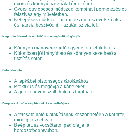
gyors és könnyű használat érdekében.
Gyors, egylépéses módszer: kombinált permetezés és
felszívás egy műveletben.
Kétlépéses módszer: permetezzen a szövetszálakra,
és hagyja beszívódni – azután szívja fel.
Nagy hátsó kerekek és 360°-ban mozgó elülső görgők
Könnyen manőverezhető egyenetlen felületen is.
Különösen jól irányítható és könnyen kezelhető a
tisztítás során.
Kábelakasztó
A tápkábel biztonságos tárolásához.
Praktikus és megóvja a kábeleket.
A gép könnyen szállítható és tárolható.
Beépített tároló a kárpitfejnek és a padlófejnek
A felcsatolható kialakításnak köszönhetően a kárpitfej
mindig kéznél van.
Beépített szívőcsőtartó, padlófejjel a
hordozófogantyúban.