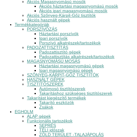
Akciós Magasnyomású mosók
Akciós háztartási magasnyomású mosók
Akciós ipari magasnyomású mosók
Akciós Szőnyeg-Kárpit-Gőz tisztítók
Akciós használt gépek
Termékkategóriák
PORSZÍVÓZÁS
Háztartási porszívók
Ipari porszívók
Porszívó alkatrészek/tartozékok
PADOZATTISZTÍTÁS
Padozattisztító gépek
Padozattisztítás alkatrészek/tartozékok
MAGASNYOMÁSÚ MOSÁS
Háztartási magasnyomású gépek
Ipari magasnyomású gépek
SZŐNYEG-KÁRPIT-GŐZ TISZTÍTÓK
HASZNÁLT GÉPEK
TISZTÍTÓSZEREK
Autómosó tisztítószerek
Takarításhoz szükséges tisztítószerek
Takarítást kiegészítő termékek
Takarító eszközök
Zsákok
EGHOLM
ALAP gépek
Funkcionális tartozékok
SEPRÉS
TÉLI időszak
ZÖLD TERÜLET -TALAJÁPOLÁS