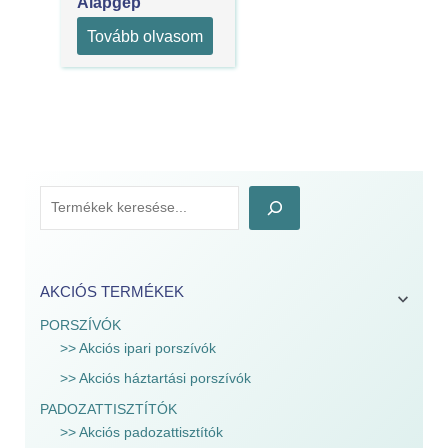
Alapgép
Tovább olvasom
AKCIÓS TERMÉKEK
PORSZÍVÓK
>> Akciós ipari porszívók
>> Akciós háztartási porszívók
PADOZATTISZTÍTÓK
>> Akciós padozattisztítók