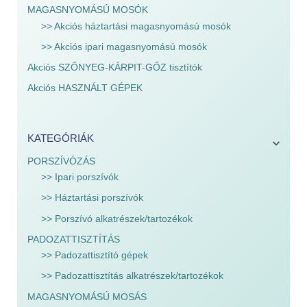
MAGASNYOMÁSÚ MOSÓK
>> Akciós háztartási magasnyomású mosók
>> Akciós ipari magasnyomású mosók
Akciós SZŐNYEG-KÁRPIT-GŐZ tisztítók
Akciós HASZNÁLT GÉPEK
KATEGÓRIÁK
PORSZÍVÓZÁS
>> Ipari porszívók
>> Háztartási porszívók
>> Porszívó alkatrészek/tartozékok
PADOZATTISZTÍTÁS
>> Padozattisztító gépek
>> Padozattisztítás alkatrészek/tartozékok
MAGASNYOMÁSÚ MOSÁS