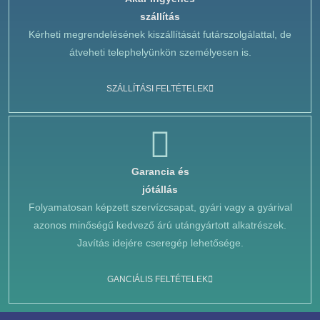
szállítás
Kérheti megrendelésének kiszállítását futárszolgálattal, de
átveheti telephelyünkön személyesen is.
SZÁLLÍTÁSI FELTÉTELEK
Garancia és
jótállás
Folyamatosan képzett szervízcsapat, gyári vagy a gyárival
azonos minőségű kedvező árú utángyártott alkatrészek.
Javítás idejére cseregép lehetősége.
GANCIÁLIS FELTÉTELEK