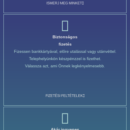
ISMERJ MEG MINKET
Biztonságos
fizetés
Fizessen bankkártyával, előre utalással vagy utánvéttel.
Telephelyünkön készpénzzel is fizethet.
Válassza azt, ami Önnek legkényelmesebb.
FIZETÉSI FELTÉTELEK
Akár ingyenes