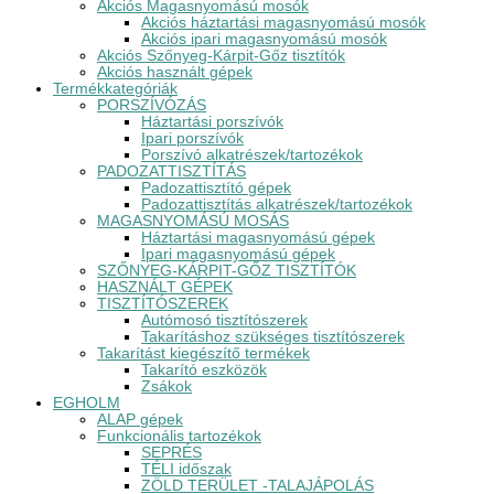
Akciós Magasnyomású mosók
Akciós háztartási magasnyomású mosók
Akciós ipari magasnyomású mosók
Akciós Szőnyeg-Kárpit-Gőz tisztítók
Akciós használt gépek
Termékkategóriák
PORSZÍVÓZÁS
Háztartási porszívók
Ipari porszívók
Porszívó alkatrészek/tartozékok
PADOZATTISZTÍTÁS
Padozattisztító gépek
Padozattisztítás alkatrészek/tartozékok
MAGASNYOMÁSÚ MOSÁS
Háztartási magasnyomású gépek
Ipari magasnyomású gépek
SZŐNYEG-KÁRPIT-GŐZ TISZTÍTÓK
HASZNÁLT GÉPEK
TISZTÍTÓSZEREK
Autómosó tisztítószerek
Takarításhoz szükséges tisztítószerek
Takarítást kiegészítő termékek
Takarító eszközök
Zsákok
EGHOLM
ALAP gépek
Funkcionális tartozékok
SEPRÉS
TÉLI időszak
ZÖLD TERÜLET -TALAJÁPOLÁS