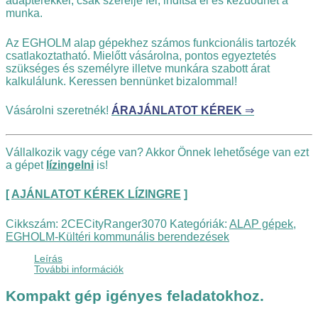
adapterekkel, csak szerelje fel, indítsa el és kezdődhet a
munka.
Az EGHOLM alap gépekhez számos funkcionális tartozék
csatlakoztatható. Mielőtt vásárolna, pontos egyeztetés
szükséges és személyre illetve munkára szabott árat
kalkulálunk. Keressen bennünket bizalommal!
Vásárolni szeretnék!
ÁRAJÁNLATOT KÉREK
⇒
Vállalkozik vagy cége van? Akkor Önnek lehetősége van ezt
a gépet
lízingelni
is!
[
AJÁNLATOT KÉREK LÍZINGRE
]
Cikkszám:
2CECityRanger3070
Kategóriák:
ALAP gépek
,
EGHOLM-Kültéri kommunális berendezések
Leírás
További információk
Kompakt gép igényes feladatokhoz.