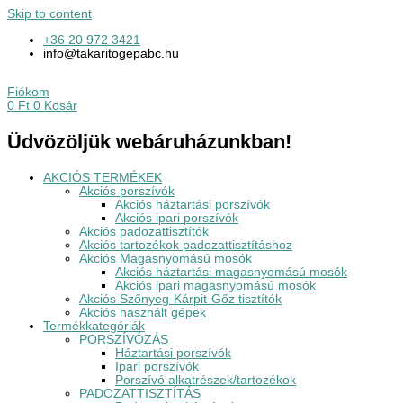
Skip to content
+36 20 972 3421
info@takaritogepabc.hu
Fiókom
0
Ft
0
Kosár
Üdvözöljük webáruházunkban!
AKCIÓS TERMÉKEK
Akciós porszívók
Akciós háztartási porszívók
Akciós ipari porszívók
Akciós padozattisztítók
Akciós tartozékok padozattisztításhoz
Akciós Magasnyomású mosók
Akciós háztartási magasnyomású mosók
Akciós ipari magasnyomású mosók
Akciós Szőnyeg-Kárpit-Gőz tisztítók
Akciós használt gépek
Termékkategóriák
PORSZÍVÓZÁS
Háztartási porszívók
Ipari porszívók
Porszívó alkatrészek/tartozékok
PADOZATTISZTÍTÁS