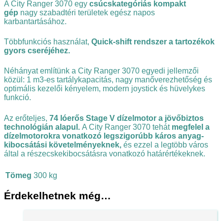
A City Ranger 3070 egy
csúcskategóriás kompakt
gép
nagy szabadtéri területek egész napos
karbantartásához.
Többfunkciós használat,
Quick-shift rendszer a tartozékok
gyors cseréjéhez.
Néhányat említünk a City Ranger 3070 egyedi jellemzői
közül: 1 m3-es tartálykapacitás, nagy manőverezhetőség és
optimális kezelői kényelem, modern joystick és hüvelykes
funkció.
Az erőteljes,
74 lóerős Stage V dízelmotor a jövőbiztos
technológián alapul.
A City Ranger 3070 tehát
megfelel a
dízelmotorokra vonatkozó legszigorúbb káros anyag-
kibocsátási követelményeknek,
és ezzel a legtöbb város
által a részecskekibocsátásra vonatkozó határértékeknek.
Tömeg
300 kg
Érdekelhetnek még…