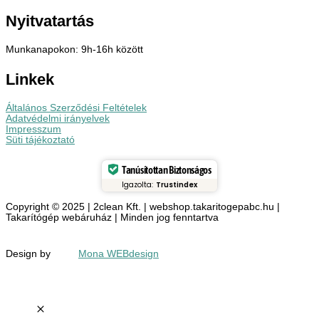
Nyitvatartás
Munkanapokon: 9h-16h között
Linkek
Általános Szerződési Feltételek
Adatvédelmi irányelvek
Impresszum
Süti tájékoztató
Tanúsítottan Biztonságos
Igazolta:
Trustindex
Copyright © 2025 | 2clean Kft. | webshop.takaritogepabc.hu |
Takarítógép webáruház | Minden jog fenntartva
Design by
Mona WEBdesign