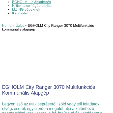
EGHOLM – ajánlatkérés
Nilfisk takarítógép bérlés
LÍZING cégeknek
Kapcsolat
Home
»
Üzlet
»
EGHOLM City Ranger 3070 Multifunkciós
kommunális alapgép
EGHOLM City Ranger 3070 Multifunkciós
Kommunális Alapgép
Legyen szó az utak sepréséről, zöld vagy téli feladatok
elvégzéséről, egyszerűen megoldhatja a különböző