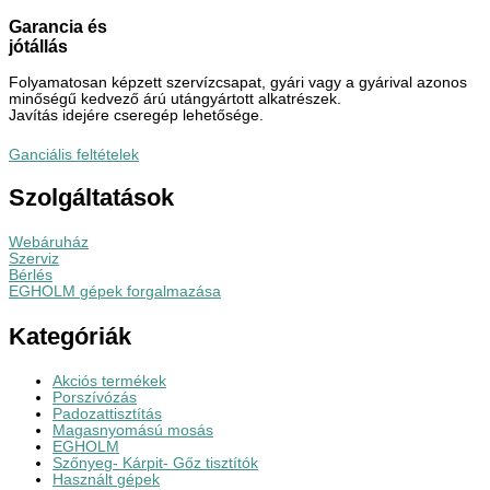
Garancia és
jótállás
Folyamatosan képzett szervízcsapat, gyári vagy a gyárival azonos
minőségű kedvező árú utángyártott alkatrészek.
Javítás idejére cseregép lehetősége.
Ganciális feltételek
Szolgáltatások
Webáruház
Szerviz
Bérlés
EGHOLM gépek forgalmazása
Kategóriák
Akciós termékek
Porszívózás
Padozattisztítás
Magasnyomású mosás
EGHOLM
Szőnyeg- Kárpit- Gőz tisztítók
Használt gépek