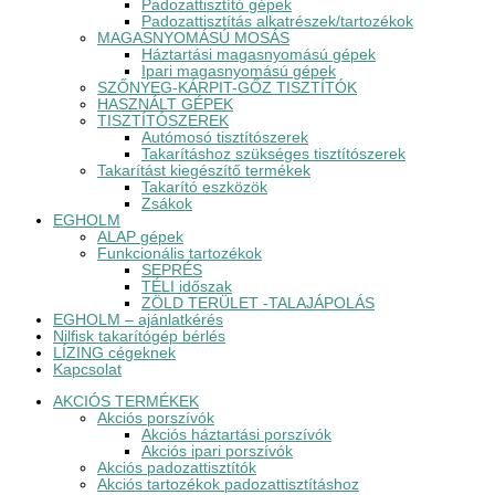
Padozattisztító gépek
Padozattisztítás alkatrészek/tartozékok
MAGASNYOMÁSÚ MOSÁS
Háztartási magasnyomású gépek
Ipari magasnyomású gépek
SZŐNYEG-KÁRPIT-GŐZ TISZTÍTÓK
HASZNÁLT GÉPEK
TISZTÍTÓSZEREK
Autómosó tisztítószerek
Takarításhoz szükséges tisztítószerek
Takarítást kiegészítő termékek
Takarító eszközök
Zsákok
EGHOLM
ALAP gépek
Funkcionális tartozékok
SEPRÉS
TÉLI időszak
ZÖLD TERÜLET -TALAJÁPOLÁS
EGHOLM – ajánlatkérés
Nilfisk takarítógép bérlés
LÍZING cégeknek
Kapcsolat
AKCIÓS TERMÉKEK
Akciós porszívók
Akciós háztartási porszívók
Akciós ipari porszívók
Akciós padozattisztítók
Akciós tartozékok padozattisztításhoz