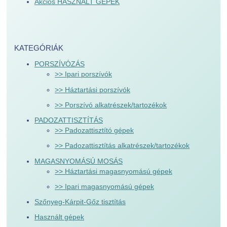
Akciós HASZNÁLT GÉPEK
KATEGÓRIÁK
PORSZÍVÓZÁS
>> Ipari porszívók
>> Háztartási porszívók
>> Porszívó alkatrészek/tartozékok
PADOZATTISZTÍTÁS
>> Padozattisztító gépek
>> Padozattisztítás alkatrészek/tartozékok
MAGASNYOMÁSÚ MOSÁS
>> Háztartási magasnyomású gépek
>> Ipari magasnyomású gépek
Szőnyeg-Kárpit-Gőz tisztítás
Használt gépek