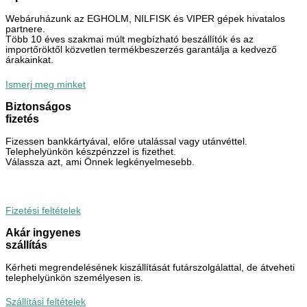
Webáruházunk az EGHOLM, NILFISK és VIPER gépek hivatalos
partnere.
Több 10 éves szakmai múlt megbízható beszállítók és az
importőröktől közvetlen termékbeszerzés garantálja a kedvező
árakainkat.
Ismerj meg minket
Biztonságos
fizetés
Fizessen bankkártyával, előre utalással vagy utánvéttel.
Telephelyünkön készpénzzel is fizethet.
Válassza azt, ami Önnek legkényelmesebb.
Fizetési feltételek
Akár ingyenes
szállítás
Kérheti megrendelésének kiszállítását futárszolgálattal, de átveheti
telephelyünkön személyesen is.
Szállítási feltételek