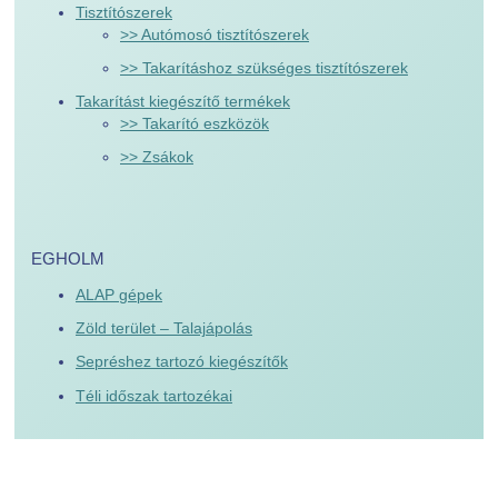
Tisztítószerek
>> Autómosó tisztítószerek
>> Takarításhoz szükséges tisztítószerek
Takarítást kiegészítő termékek
>> Takarító eszközök
>> Zsákok
EGHOLM
ALAP gépek
Zöld terület – Talajápolás
Sepréshez tartozó kiegészítők
Téli időszak tartozékai