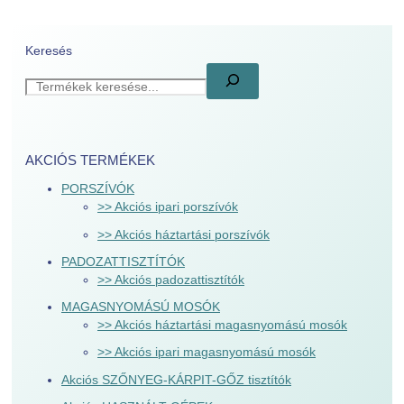
Keresés
AKCIÓS TERMÉKEK
PORSZÍVÓK
>> Akciós ipari porszívók
>> Akciós háztartási porszívók
PADOZATTISZTÍTÓK
>> Akciós padozattisztítók
MAGASNYOMÁSÚ MOSÓK
>> Akciós háztartási magasnyomású mosók
>> Akciós ipari magasnyomású mosók
Akciós SZŐNYEG-KÁRPIT-GŐZ tisztítók