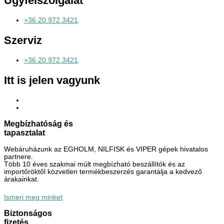
Ügyfélszolgálat
+36 20 972 3421
Szerviz
+36 20 972 3421
Itt is jelen vagyunk
Megbízhatóság és
tapasztalat
Webáruházunk az EGHOLM, NILFISK és VIPER gépek hivatalos
partnere.
Több 10 éves szakmai múlt megbízható beszállítók és az
importőröktől közvetlen termékbeszerzés garantálja a kedvező
árakainkat.
Ismerj meg minket
Biztonságos
fizetés