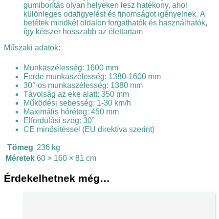
gumiborítás olyan helyeken lesz hatékony, ahol
különleges odafigyelést és finomságot igényelnek. A
betétek mindkét oldalon forgathatók és használhatók,
így kétszer hosszabb az élettartam
Műszaki adatok:
Munkaszélesség: 1600 mm
Ferde munkaszélesség: 1380-1600 mm
30°-os munkaszélesség: 1380 mm
Távolság az eke alatt: 350 mm
Működési sebesség: 1-30 km/h
Maximális hóréteg: 450 mm
Elfordulási szög: 30°
CE minősítéssel (EU direktíva szerint)
Tömeg
236 kg
Méretek
60 × 160 × 81 cm
Érdekelhetnek még…