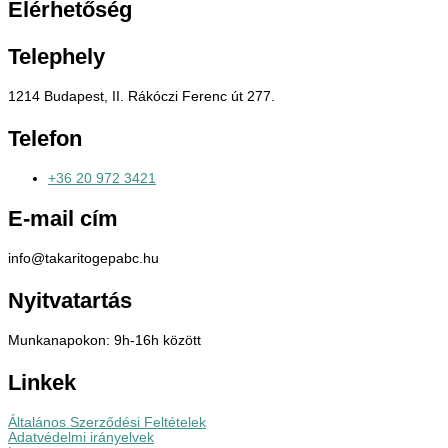
Elérhetőség
Telephely
1214 Budapest, II. Rákóczi Ferenc út 277.
Telefon
+36 20 972 3421
E-mail cím
info@takaritogepabc.hu
Nyitvatartás
Munkanapokon: 9h-16h között
Linkek
Általános Szerződési Feltételek
Adatvédelmi irányelvek