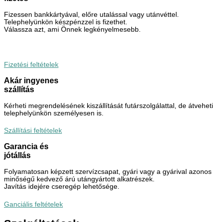
Fizessen bankkártyával, előre utalással vagy utánvéttel.
Telephelyünkön készpénzzel is fizethet.
Válassza azt, ami Önnek legkényelmesebb.
Fizetési feltételek
Akár ingyenes
szállítás
Kérheti megrendelésének kiszállítását futárszolgálattal, de átveheti
telephelyünkön személyesen is.
Szállítási feltételek
Garancia és
jótállás
Folyamatosan képzett szervízcsapat, gyári vagy a gyárival azonos
minőségű kedvező árú utángyártott alkatrészek.
Javítás idejére cseregép lehetősége.
Ganciális feltételek