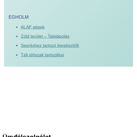
EGHOLM
ALAP gépek
Zöld terület – Talajápolás
Sepréshez tartozó kiegészítők
Téli időszak tartozékai