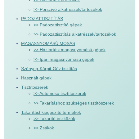
>> Porszívó alkatrészek/tartozékok
PADOZATTISZTÍTÁS
>> Padozattisztító gépek
>> Padozattisztítás alkatrészek/tartozékok
MAGASNYOMÁSÚ MOSÁS
>> Háztartási magasnyomású gépek
>> Ipari magasnyomású gépek
Szőnyeg-Kárpit-Gőz tisztítás
Használt gépek
Tisztítószerek
>> Autómosó tisztítószerek
>> Takarításhoz szükséges tisztítószerek
Takarítást kiegészítő termékek
>> Takarító eszközök
>> Zsákok