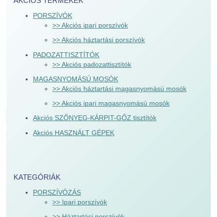
AKCIÓS TERMÉKEK
PORSZÍVÓK
>> Akciós ipari porszívók
>> Akciós háztartási porszívók
PADOZATTISZTÍTÓK
>> Akciós padozattisztítók
MAGASNYOMÁSÚ MOSÓK
>> Akciós háztartási magasnyomású mosók
>> Akciós ipari magasnyomású mosók
Akciós SZŐNYEG-KÁRPIT-GŐZ tisztítók
Akciós HASZNÁLT GÉPEK
KATEGÓRIÁK
PORSZÍVÓZÁS
>> Ipari porszívók
>> Háztartási porszívók