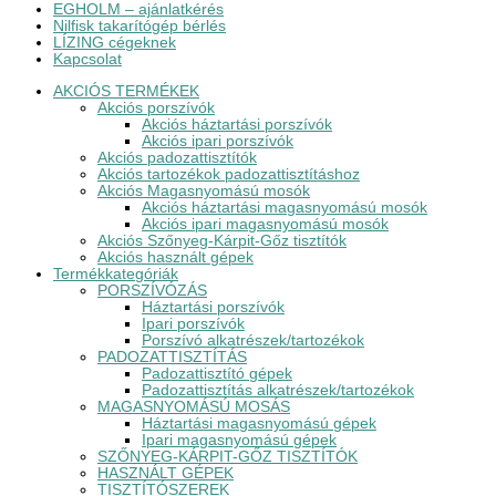
EGHOLM – ajánlatkérés
Nilfisk takarítógép bérlés
LÍZING cégeknek
Kapcsolat
AKCIÓS TERMÉKEK
Akciós porszívók
Akciós háztartási porszívók
Akciós ipari porszívók
Akciós padozattisztítók
Akciós tartozékok padozattisztításhoz
Akciós Magasnyomású mosók
Akciós háztartási magasnyomású mosók
Akciós ipari magasnyomású mosók
Akciós Szőnyeg-Kárpit-Gőz tisztítók
Akciós használt gépek
Termékkategóriák
PORSZÍVÓZÁS
Háztartási porszívók
Ipari porszívók
Porszívó alkatrészek/tartozékok
PADOZATTISZTÍTÁS
Padozattisztító gépek
Padozattisztítás alkatrészek/tartozékok
MAGASNYOMÁSÚ MOSÁS
Háztartási magasnyomású gépek
Ipari magasnyomású gépek
SZŐNYEG-KÁRPIT-GŐZ TISZTÍTÓK
HASZNÁLT GÉPEK
TISZTÍTÓSZEREK