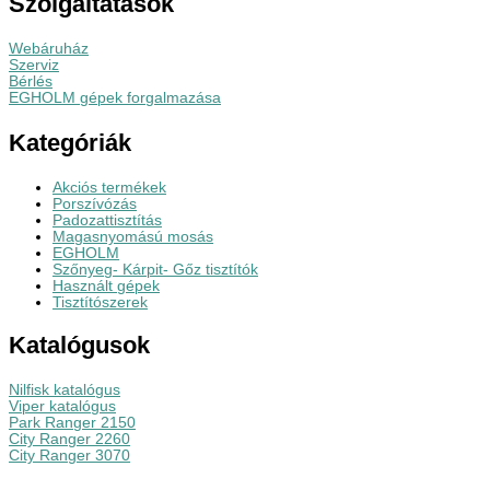
Szolgáltatások
Webáruház
Szerviz
Bérlés
EGHOLM gépek forgalmazása
Kategóriák
Akciós termékek
Porszívózás
Padozattisztítás
Magasnyomású mosás
EGHOLM
Szőnyeg- Kárpit- Gőz tisztítók
Használt gépek
Tisztítószerek
Katalógusok
Nilfisk katalógus
Viper katalógus
Park Ranger 2150
City Ranger 2260
City Ranger 3070