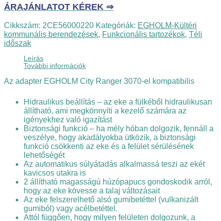
ÁRAJÁNLATOT KÉREK ⇒
Cikkszám:
2CE56000220
Kategóriák:
EGHOLM-Kültéri
kommunális berendezések
,
Funkcionális tartozékok
,
Téli
időszak
Leírás
További információk
Az adapter EGHOLM City Ranger 3070-el kompatibilis
Hidraulikus beállítás – az eke a fülkéből hidraulikusan
állítható, ami megkönnyíti a kezelő számára az
igényekhez való igazítást
Biztonsági funkció – ha mély hóban dolgozik, fennáll a
veszélye, hogy akadályokba ütközik, a biztonsági
funkció csökkenti az eke és a felület sérülésének
lehetőségét
Az automatikus súlyátadás alkalmassá teszi az ekét
kavicsos utakra is
2 állítható magasságú húzópapucs gondoskodik arról,
hogy az eke kövesse a talaj változásait
Az eke felszerelhető alsó gumibetéttel (vulkanizált
gumiból) vagy acélbetéttel.
Attól függően, hogy milyen felületen dolgozunk, a