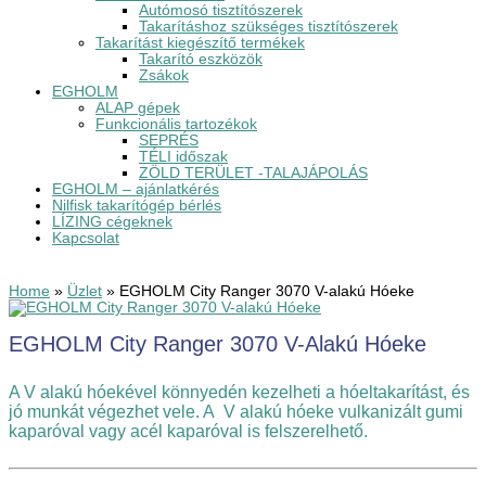
Autómosó tisztítószerek
Takarításhoz szükséges tisztítószerek
Takarítást kiegészítő termékek
Takarító eszközök
Zsákok
EGHOLM
ALAP gépek
Funkcionális tartozékok
SEPRÉS
TÉLI időszak
ZÖLD TERÜLET -TALAJÁPOLÁS
EGHOLM – ajánlatkérés
Nilfisk takarítógép bérlés
LÍZING cégeknek
Kapcsolat
Home
»
Üzlet
»
EGHOLM City Ranger 3070 V-alakú Hóeke
EGHOLM City Ranger 3070 V-Alakú Hóeke
A V alakú hóekével könnyedén kezelheti a hóeltakarítást, és
jó munkát végezhet vele. A V alakú hóeke vulkanizált gumi
kaparóval vagy acél kaparóval is felszerelhető.