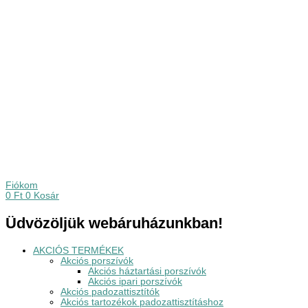
Fiókom
0
Ft
0
Kosár
Üdvözöljük webáruházunkban!
AKCIÓS TERMÉKEK
Akciós porszívók
Akciós háztartási porszívók
Akciós ipari porszívók
Akciós padozattisztítók
Akciós tartozékok padozattisztításhoz