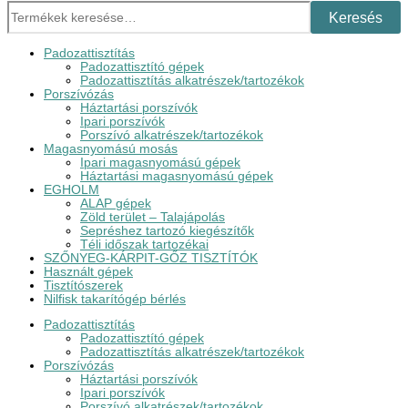
Keresés
Padozattisztítás
Padozattisztító gépek
Padozattisztítás alkatrészek/tartozékok
Porszívózás
Háztartási porszívók
Ipari porszívók
Porszívó alkatrészek/tartozékok
Magasnyomású mosás
Ipari magasnyomású gépek
Háztartási magasnyomású gépek
EGHOLM
ALAP gépek
Zöld terület – Talajápolás
Sepréshez tartozó kiegészítők
Téli időszak tartozékai
SZŐNYEG-KÁRPIT-GŐZ TISZTÍTÓK
Használt gépek
Tisztítószerek
Nilfisk takarítógép bérlés
Padozattisztítás
Padozattisztító gépek
Padozattisztítás alkatrészek/tartozékok
Porszívózás
Háztartási porszívók
Ipari porszívók
Porszívó alkatrészek/tartozékok