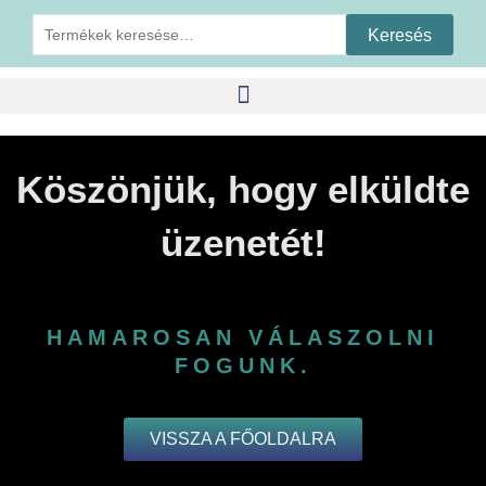
Keresés
Keresés
a
következőre:
Köszönjük, hogy elküldte
üzenetét!
HAMAROSAN VÁLASZOLNI
FOGUNK.
VISSZA A FŐOLDALRA