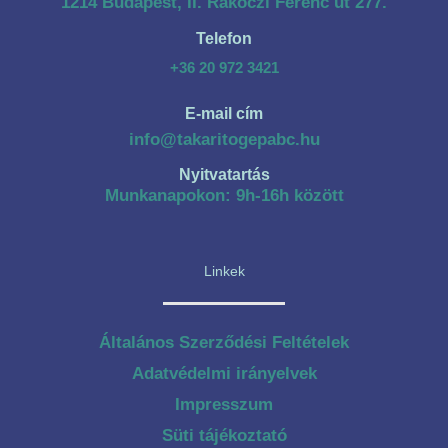
1214 Budapest, II. Rákóczi Ferenc út 277.
Telefon
+36 20 972 3421
E-mail cím
info@takaritogepabc.hu
Nyitvatartás
Munkanapokon: 9h-16h között
Linkek
Általános Szerződési Feltételek
Adatvédelmi irányelvek
Impresszum
Süti tájékoztató