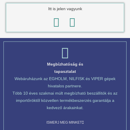
Itt is jelen vagyunk
Megbízhatóság és
tapasztalat
Webáruházunk az EGHOLM, NILFISK és VIPER gépek
hivatalos partnere.
Több 10 éves szakmai múlt megbízható beszállítók és az
importőröktől közvetlen termékbeszerzés garantálja a
kedvező árakainkat.
ISMERJ MEG MINKET