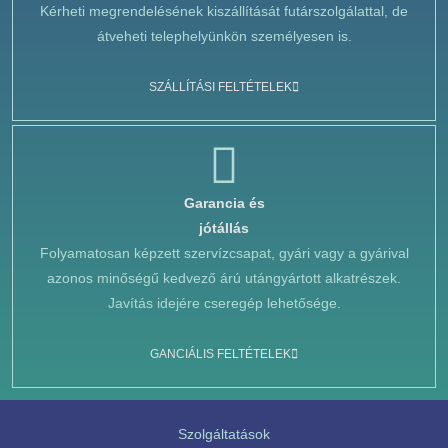
Kérheti megrendelésének kiszállítását futárszolgálattal, de
átveheti telephelyünkön személyesen is.
SZÁLLÍTÁSI FELTÉTELEK
Garancia és
jótállás
Folyamatosan képzett szervízcsapat, gyári vagy a gyárival
azonos minőségű kedvező árú utángyártott alkatrészek.
Javítás idejére cseregép lehetősége.
GANCIÁLIS FELTÉTELEK
Szolgáltatások