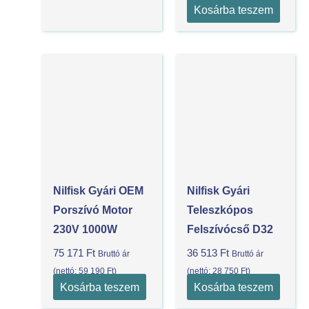
Kosárba teszem
Nilfisk Gyári OEM
Nilfisk Gyári
Porszívó Motor
Teleszkópos
230V 1000W
Felszívócső D32
75 171
Ft
36 513
Ft
Bruttó ár
Bruttó ár
(nettó:
59 190
Ft
)
(nettó:
28 750
Ft
)
Kosárba teszem
Kosárba teszem