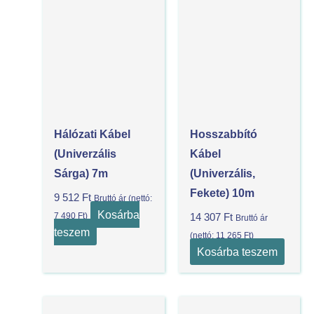
Hálózati Kábel
Hosszabbító
(univerzális
Kábel
Sárga) 7m
(univerzális,
Fekete) 10m
9 512
Ft
Bruttó ár (nettó:
Kosárba
7 490
Ft
)
14 307
Ft
Bruttó ár
teszem
(nettó:
11 265
Ft
)
Kosárba teszem