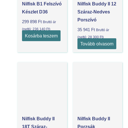
Nilfisk B1 Felszívó
Nilfisk Buddy II 12
Készlet D36
Száraz-Nedves
Porszívó
299 898
Ft
Bruttó ár
(nettó:
236 140
Ft
)
35 941
Ft
Bruttó ár
Kosárba teszem
(nettó:
28 300
Ft
)
Tovább olvasom
Nilfisk Buddy II
Nilfisk Buddy II
18T Száraz-
Porzsák