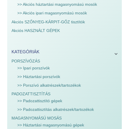
>> Akciós háztartási magasnyomású mosók
>> Akciós ipari magasnyomású mosók
Akciós SZŐNYEG-KÁRPIT-GŐZ tisztítók
Akciós HASZNÁLT GÉPEK
KATEGÓRIÁK
PORSZÍVÓZÁS
>> Ipari porszívók
>> Háztartási porszívók
>> Porszívó alkatrészek/tartozékok
PADOZATTISZTÍTÁS
>> Padozattisztító gépek
>> Padozattisztítás alkatrészek/tartozékok
MAGASNYOMÁSÚ MOSÁS
>> Háztartási magasnyomású gépek