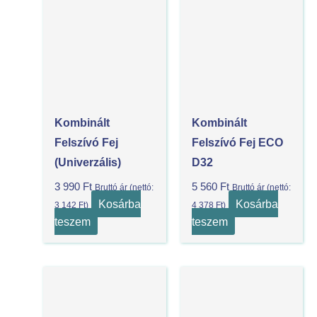
Kombinált
Kombinált
Felszívó Fej
Felszívó Fej ECO
(univerzális)
D32
3 990
Ft
5 560
Ft
Bruttó ár (nettó:
Bruttó ár (nettó:
Kosárba
Kosárba
3 142
Ft
)
4 378
Ft
)
teszem
teszem