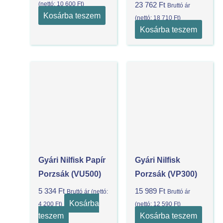
(nettó:
10 600
Ft
)
23 762
Ft
Bruttó ár
Kosárba teszem
(nettó:
18 710
Ft
)
Kosárba teszem
Gyári Nilfisk Papír
Gyári Nilfisk
Porzsák (VU500)
Porzsák (VP300)
5 334
Ft
15 989
Ft
Bruttó ár (nettó:
Bruttó ár
Kosárba
4 200
Ft
)
(nettó:
12 590
Ft
)
teszem
Kosárba teszem