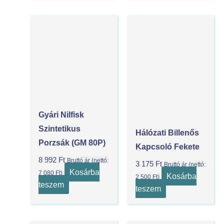
Gyári Nilfisk
Szintetikus
Hálózati Billenős
Porzsák (GM 80P)
Kapcsoló Fekete
8 992
Ft
Bruttó ár (nettó:
3 175
Ft
Bruttó ár (nettó:
Kosárba
7 080
Ft
)
Kosárba
2 500
Ft
)
teszem
teszem