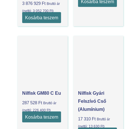
Kosárba teszem
3 876 929
Ft
Bruttó ár
(nettó:
3 052 700
Ft
)
Kosárba teszem
Nilfisk GM80 C Eu
Nilfisk Gyári
Felszívó Cső
287 528
Ft
Bruttó ár
(Alumínium)
(nettó:
226 400
Ft
)
Kosárba teszem
17 310
Ft
Bruttó ár
(nettó:
13 630
Ft
)