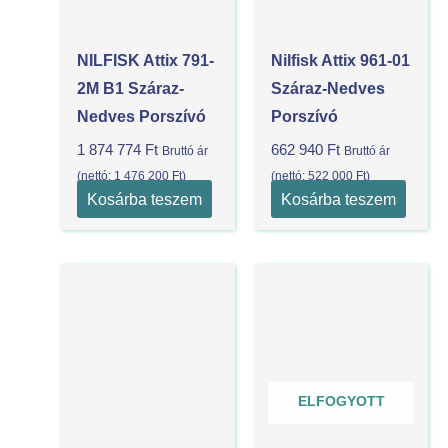
NILFISK Attix 791-
Nilfisk Attix 961-01
2M B1 Száraz-
Száraz-Nedves
Nedves Porszívó
Porszívó
1 874 774
Ft
662 940
Ft
Bruttó ár
Bruttó ár
(nettó:
1 476 200
Ft
)
(nettó:
522 000
Ft
)
Kosárba teszem
Kosárba teszem
ELFOGYOTT