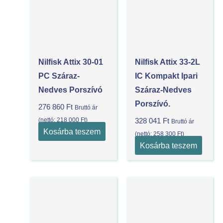
Nilfisk Attix 30-01
Nilfisk Attix 33-2L
PC Száraz-
IC Kompakt Ipari
Nedves Porszívó
Száraz-Nedves
Porszívó.
276 860
Ft
Bruttó ár
(nettó:
218 000
Ft
)
328 041
Ft
Bruttó ár
Kosárba teszem
(nettó:
258 300
Ft
)
Kosárba teszem