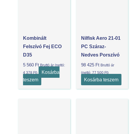
Kombinált
Nilfisk Aero 21-01
Felszívó Fej ECO
PC Száraz-
D35
Nedves Porszívó
5 560
Ft
98 425
Ft
Bruttó ár (nettó:
Bruttó ár
Kosárba
4 378
Ft
)
(nettó:
77 500
Ft
)
teszem
Kosárba teszem