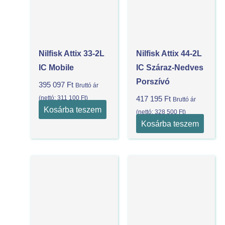
Nilfisk Attix 33-2L
Nilfisk Attix 44-2L
IC Mobile
IC Száraz-Nedves
Porszívó
395 097
Ft
Bruttó ár
(nettó:
311 100
Ft
)
417 195
Ft
Bruttó ár
Kosárba teszem
(nettó:
328 500
Ft
)
Kosárba teszem