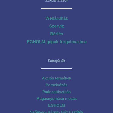
Szolgáltatások
Webáruház
Szerviz
Bérlés
EGHOLM gépek forgalmazása
Kategóriák
Akciós termékek
Porszívózás
Padozattisztítás
Magasnyomású mosás
EGHOLM
Szőnyeg- Kárpit- Gőz tisztítók