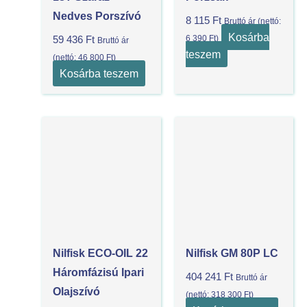
Nedves Porszívó
8 115
Ft
Bruttó ár (nettó:
Kosárba
6 390
Ft
)
59 436
Ft
Bruttó ár
teszem
(nettó:
46 800
Ft
)
Kosárba teszem
Nilfisk ECO-OIL 22
Nilfisk GM 80P LC
Háromfázisú Ipari
404 241
Ft
Bruttó ár
Olajszívó
(nettó:
318 300
Ft
)