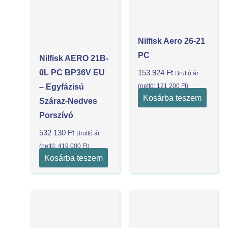
Nilfisk Aero 26-21
PC
Nilfisk AERO 21B-
0L PC BP36V EU
153 924
Ft
Bruttó ár
(nettó:
121 200
Ft
)
– Egyfázisú
Kosárba teszem
Száraz-Nedves
Porszívó
532 130
Ft
Bruttó ár
(nettó:
419 000
Ft
)
Kosárba teszem