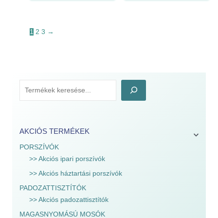
1
2
3
→
AKCIÓS TERMÉKEK
PORSZÍVÓK
>> Akciós ipari porszívók
>> Akciós háztartási porszívók
PADOZATTISZTÍTÓK
>> Akciós padozattisztítók
MAGASNYOMÁSÚ MOSÓK