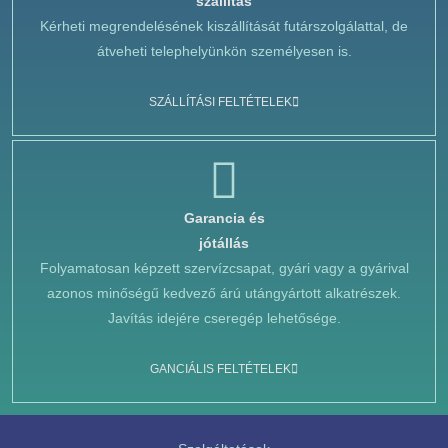
szállítás
Kérheti megrendelésének kiszállítását futárszolgálattal, de
átveheti telephelyünkön személyesen is.
SZÁLLÍTÁSI FELTÉTELEK
Garancia és
jótállás
Folyamatosan képzett szervízcsapat, gyári vagy a gyárival
azonos minőségű kedvező árú utángyártott alkatrészek.
Javítás idejére cseregép lehetősége.
GANCIÁLIS FELTÉTELEK