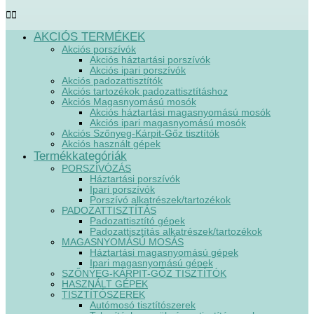
AKCIÓS TERMÉKEK
Akciós porszívók
Akciós háztartási porszívók
Akciós ipari porszívók
Akciós padozattisztítók
Akciós tartozékok padozattisztításhoz
Akciós Magasnyomású mosók
Akciós háztartási magasnyomású mosók
Akciós ipari magasnyomású mosók
Akciós Szőnyeg-Kárpit-Gőz tisztítók
Akciós használt gépek
Termékkategóriák
PORSZÍVÓZÁS
Háztartási porszívók
Ipari porszívók
Porszívó alkatrészek/tartozékok
PADOZATTISZTÍTÁS
Padozattisztító gépek
Padozattisztítás alkatrészek/tartozékok
MAGASNYOMÁSÚ MOSÁS
Háztartási magasnyomású gépek
Ipari magasnyomású gépek
SZŐNYEG-KÁRPIT-GŐZ TISZTÍTÓK
HASZNÁLT GÉPEK
TISZTÍTÓSZEREK
Autómosó tisztítószerek