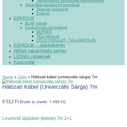
Takarításhoz szükséges tisztítószerek
Takarítást kiegészítő termékek
Takarító eszközök
Zsákok
EGHOLM
ALAP gépek
Funkcionális tartozékok
SEPRÉS
TÉLI időszak
ZÖLD TERÜLET -TALAJÁPOLÁS
EGHOLM – ajánlatkérés
Nilfisk takarítógép bérlés
LÍZING cégeknek
Kapcsolat
Home
»
Üzlet
»
Hálózati kábel (univerzális sárga) 7m
Hálózati Kábel (univerzális Sárga) 7m
9 512
Ft
Bruttó ár (nettó:
7 490
Ft
)
Levehető tápkábel (fekete) 7m 2×1.