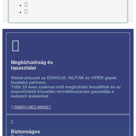
Megbízhatóság és
tapasztalat
Webáruházunk az EGHOLM, NILFISK és VIPER gépek
hivatalos partnere.
Több 10 éves szakmai múlt megbízható beszállítók és az
importőröktől közvetlen termékbeszerzés garantálja a
kedvező árakainkat.
ISMERJ MEG MINKET
Biztonságos