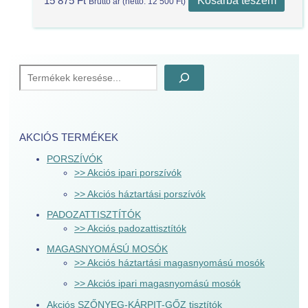
15 875
Ft
Bruttó ár (nettó:
12 500
Ft
)
AKCIÓS TERMÉKEK
PORSZÍVÓK
>> Akciós ipari porszívók
>> Akciós háztartási porszívók
PADOZATTISZTÍTÓK
>> Akciós padozattisztítók
MAGASNYOMÁSÚ MOSÓK
>> Akciós háztartási magasnyomású mosók
>> Akciós ipari magasnyomású mosók
Akciós SZŐNYEG-KÁRPIT-GŐZ tisztítók