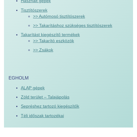
Használt gépek
Tisztítószerek
>> Autómosó tisztítószerek
>> Takarításhoz szükséges tisztítószerek
Takarítást kiegészítő termékek
>> Takarító eszközök
>> Zsákok
EGHOLM
ALAP gépek
Zöld terület – Talajápolás
Sepréshez tartozó kiegészítők
Téli időszak tartozékai