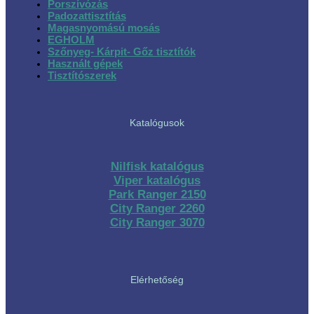
Porszívózás
Padozattisztítás
Magasnyomású mosás
EGHOLM
Szőnyeg- Kárpit- Gőz tisztítók
Használt gépek
Tisztítószerek
Katalógusok
Nilfisk katalógus
Viper katalógus
Park Ranger 2150
City Ranger 2260
City Ranger 3070
Elérhetőség