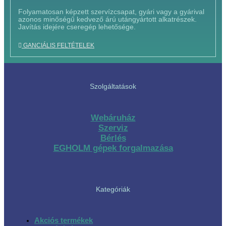
Folyamatosan képzett szervízcsapat, gyári vagy a gyárival
azonos minőségű kedvező árú utángyártott alkatrészek.
Javítás idejére cseregép lehetősége.
GANCIÁLIS FELTÉTELEK
Szolgáltatások
Webáruház
Szerviz
Bérlés
EGHOLM gépek forgalmazása
Kategóriák
Akciós termékek