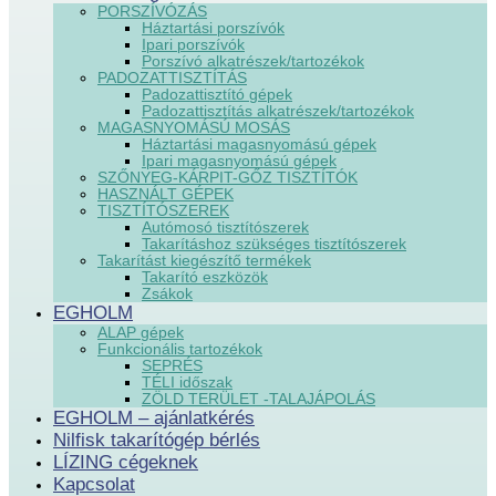
PORSZÍVÓZÁS
Háztartási porszívók
Ipari porszívók
Porszívó alkatrészek/tartozékok
PADOZATTISZTÍTÁS
Padozattisztító gépek
Padozattisztítás alkatrészek/tartozékok
MAGASNYOMÁSÚ MOSÁS
Háztartási magasnyomású gépek
Ipari magasnyomású gépek
SZŐNYEG-KÁRPIT-GŐZ TISZTÍTÓK
HASZNÁLT GÉPEK
TISZTÍTÓSZEREK
Autómosó tisztítószerek
Takarításhoz szükséges tisztítószerek
Takarítást kiegészítő termékek
Takarító eszközök
Zsákok
EGHOLM
ALAP gépek
Funkcionális tartozékok
SEPRÉS
TÉLI időszak
ZÖLD TERÜLET -TALAJÁPOLÁS
EGHOLM – ajánlatkérés
Nilfisk takarítógép bérlés
LÍZING cégeknek
Kapcsolat