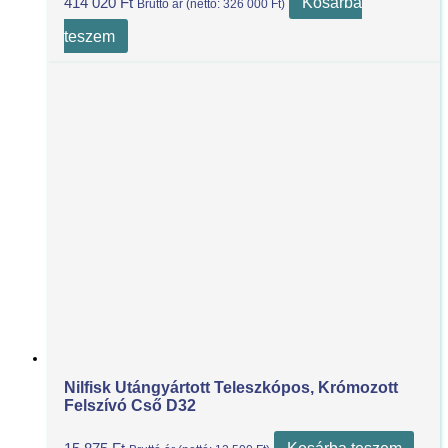
Kosárba
414 020
Ft
Bruttó ár (nettó:
326 000
Ft
)
teszem
Nilfisk Utángyártott Teleszkópos, Krómozott
Felszívó Cső D32
Kosárba teszem