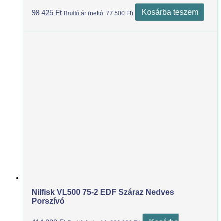
Kosárba teszem
98 425
Ft
Bruttó ár (nettó:
77 500
Ft
)
Nilfisk VL500 75-2 EDF Száraz Nedves
Porszívó