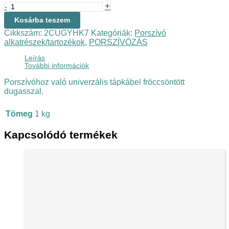
+
-
Kosárba teszem
Cikkszám:
2CUGYHK7
Kategóriák:
Porszívó
alkatrészek/tartozékok
,
PORSZÍVÓZÁS
Leírás
További információk
Porszívóhoz való univerzális tápkábel fröccsöntött
dugasszal.
Tömeg
1 kg
Kapcsolódó termékek