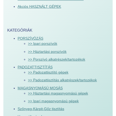
Akciós HASZNÁLT GÉPEK
KATEGÓRIÁK
PORSZÍVÓZÁS
>> Ipari porszívók
>> Háztartási porszívók
>> Porszívó alkatrészek/tartozékok
PADOZATTISZTÍTÁS
>> Padozattisztító gépek
>> Padozattisztítás alkatrészek/tartozékok
MAGASNYOMÁSÚ MOSÁS
>> Háztartási magasnyomású gépek
>> Ipari magasnyomású gépek
Szőnyeg-Kárpit-Gőz tisztítás