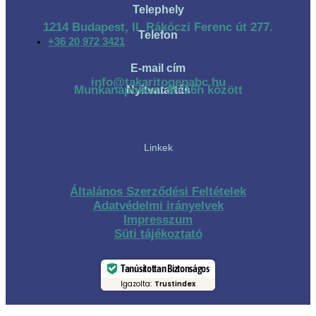
Telephely
1214 Budapest, II. Rákóczi Ferenc út 277.
Telefon
+36 20 972 3421
E-mail cím
info@takaritogepabc.hu
Munkanapokon: 9h-16h között
Nyitvatartás
Linkek
Általános Szerződési Feltételek
Adatvédelmi irányelvek
Impresszum
Süti tájékoztató
Tanúsítottan Biztonságos
Igazolta:
Trustindex