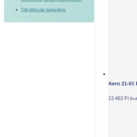
Téli időszak tartozékai
Aero 21-01 
13 462
Ft
Brut