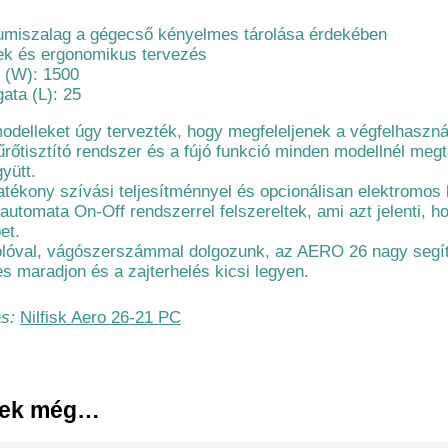
miszalag a gégecső kényelmes tárolása érdekében
kek és ergonomikus tervezés
y (W): 1500
gata (L): 25
delleket úgy tervezték, hogy megfeleljenek a végfelhaszná
őtisztító rendszer és a fújó funkció minden modellnél meg
yütt.
hatékony szívási teljesítménnyel és opcionálisan elektromos
automata On-Off rendszerrel felszereltek, ami azt jelenti, h
et.
zolóval, vágószerszámmal dolgozunk, az AERO 26 nagy segít
s maradjon és a zajterhelés kicsi legyen.
ás:
Nilfisk Aero 26-21 PC
nek még…