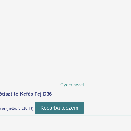
Gyors nézet
ótisztító Kefés Fej D36
Kosárba teszem
ó ár (nettó:
5 110
Ft
)