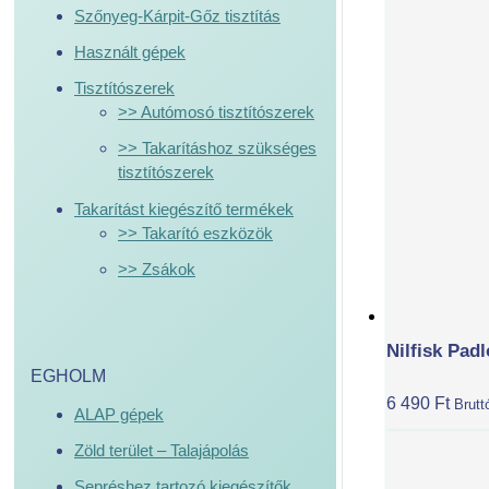
Szőnyeg-Kárpit-Gőz tisztítás
Használt gépek
Tisztítószerek
>> Autómosó tisztítószerek
>> Takarításhoz szükséges
tisztítószerek
Takarítást kiegészítő termékek
>> Takarító eszközök
>> Zsákok
Nilfisk Padl
EGHOLM
6 490
Ft
Brutt
ALAP gépek
Zöld terület – Talajápolás
Sepréshez tartozó kiegészítők