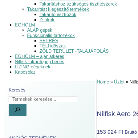
Takarításhoz szükséges tisztítószerek
Takarítást kiegészítő termékek
Takarító eszközök
Zsákok
EGHOLM
ALAP gépek
Funkcionális tartozékok
SEPRÉS
TÉLI időszak
ZÖLD TERÜLET -TALAJÁPOLÁS
EGHOLM – ajánlatkérés
Nilfisk takarítógép bérlés
LÍZING cégeknek
Kapcsolat
Home
»
Üzlet
»
Nilf
Keresés
Nilfisk Aero 
153 924
Ft
Bruttó