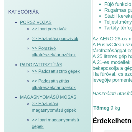
Fújó funkció
Rugalmas gu
KATEGÓRIÁK
Stabil kere
Teljesítmén
PORSZÍVÓZÁS
Tartály térfo
>> Ipari porszívók
>> Háztartási porszívók
Az AERO 26-os mo
A Push&Clean szűr
>> Porszívó
tárolhatósággal eg
alkatrészek/tartozékok
A 25 literes gép 
A 21-es modellek 
PADOZATTISZTÍTÁS
bekapcsolja a gép
>> Padozattisztító gépek
Ha fúróval, csis
levegője pormente
>> Padozattisztítás
alkatrészek/tartozékok
Használati utasít
MAGASNYOMÁSÚ MOSÁS
>> Háztartási
Tömeg
9 kg
magasnyomású gépek
Érdekelhet
>> Ipari magasnyomású
gépek