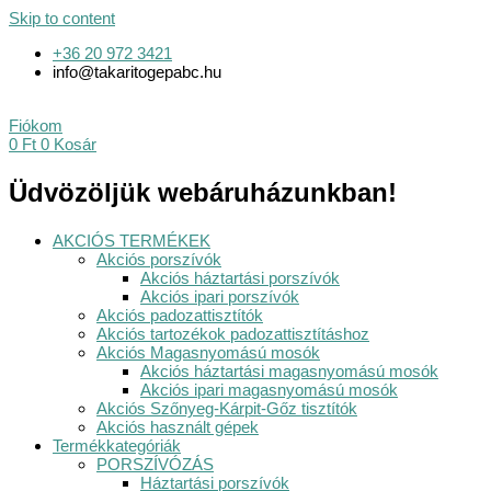
Skip to content
+36 20 972 3421
info@takaritogepabc.hu
Fiókom
0
Ft
0
Kosár
Üdvözöljük webáruházunkban!
AKCIÓS TERMÉKEK
Akciós porszívók
Akciós háztartási porszívók
Akciós ipari porszívók
Akciós padozattisztítók
Akciós tartozékok padozattisztításhoz
Akciós Magasnyomású mosók
Akciós háztartási magasnyomású mosók
Akciós ipari magasnyomású mosók
Akciós Szőnyeg-Kárpit-Gőz tisztítók
Akciós használt gépek
Termékkategóriák
PORSZÍVÓZÁS
Háztartási porszívók