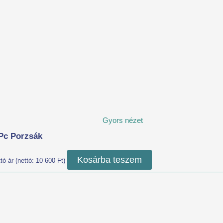
Gyors nézet
Pc Porzsák
Kosárba teszem
tó ár (nettó:
10 600
Ft
)