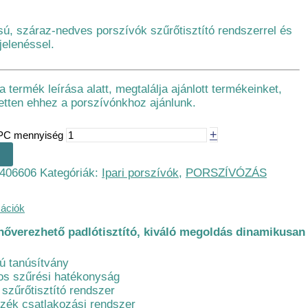
ú, száraz-nedves porszívók szűrőtisztító rendszerrel és
elenéssel.
 termék leírása alatt, megtalálja ajánlott termékeinket,
etten ehhez a porszívónkhoz ajánlunk.
+
1 PC mennyiség
406606
Kategóriák:
Ipari porszívók
,
PORSZÍVÓZÁS
mációk
őverezhető padlótisztító, kiváló megoldás dinamikusan v
ú tanúsítvány
os szűrési hatékonyság
szűrőtisztító rendszer
tozék csatlakozási rendszer