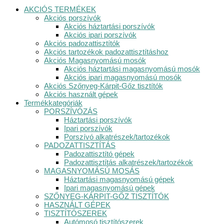
AKCIÓS TERMÉKEK
Akciós porszívók
Akciós háztartási porszívók
Akciós ipari porszívók
Akciós padozattisztítók
Akciós tartozékok padozattisztításhoz
Akciós Magasnyomású mosók
Akciós háztartási magasnyomású mosók
Akciós ipari magasnyomású mosók
Akciós Szőnyeg-Kárpit-Gőz tisztítók
Akciós használt gépek
Termékkategóriák
PORSZÍVÓZÁS
Háztartási porszívók
Ipari porszívók
Porszívó alkatrészek/tartozékok
PADOZATTISZTÍTÁS
Padozattisztító gépek
Padozattisztítás alkatrészek/tartozékok
MAGASNYOMÁSÚ MOSÁS
Háztartási magasnyomású gépek
Ipari magasnyomású gépek
SZŐNYEG-KÁRPIT-GŐZ TISZTÍTÓK
HASZNÁLT GÉPEK
TISZTÍTÓSZEREK
Autómosó tisztítószerek