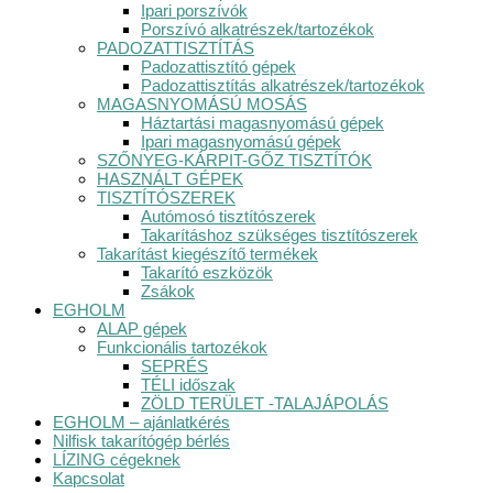
Ipari porszívók
Porszívó alkatrészek/tartozékok
PADOZATTISZTÍTÁS
Padozattisztító gépek
Padozattisztítás alkatrészek/tartozékok
MAGASNYOMÁSÚ MOSÁS
Háztartási magasnyomású gépek
Ipari magasnyomású gépek
SZŐNYEG-KÁRPIT-GŐZ TISZTÍTÓK
HASZNÁLT GÉPEK
TISZTÍTÓSZEREK
Autómosó tisztítószerek
Takarításhoz szükséges tisztítószerek
Takarítást kiegészítő termékek
Takarító eszközök
Zsákok
EGHOLM
ALAP gépek
Funkcionális tartozékok
SEPRÉS
TÉLI időszak
ZÖLD TERÜLET -TALAJÁPOLÁS
EGHOLM – ajánlatkérés
Nilfisk takarítógép bérlés
LÍZING cégeknek
Kapcsolat