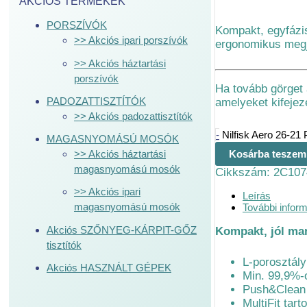
AKCIÓS TERMÉKEK
PORSZÍVÓK
Kompakt, egyfázis
>> Akciós ipari porszívók
ergonomikus megj
>> Akciós háztartási
porszívók
Ha tovább görget a
PADOZATTISZTÍTÓK
amelyeket kifejez
>> Akciós padozattisztítók
-
Nilfisk Aero 26-2
MAGASNYOMÁSÚ MOSÓK
Kosárba teszem
>> Akciós háztartási
magasnyomású mosók
Cikkszám:
2C107
>> Akciós ipari
Leírás
magasnyomású mosók
További infor
Akciós SZŐNYEG-KÁRPIT-GŐZ
Kompakt, jól man
tisztítók
L-porosztály
Akciós HASZNÁLT GÉPEK
Min. 99,9%-
Push&Clean 
MultiFit tar