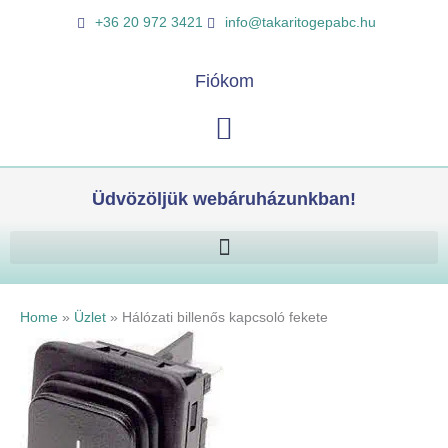
Skip
Hálózati
K
+36 20 972 3421
info@takaritogepabc.hu
to
billenős
e
content
kapcsoló
r
Fiókom
fekete
e
mennyiség
Kosár
s
é
s
Üdvözöljük webáruházunkban!
Home
»
Üzlet
»
Hálózati billenős kapcsoló fekete