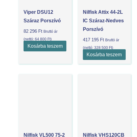
Viper DSU12
Nilfisk Attix 44-2L
Száraz Porszívó
IC Száraz-Nedves
Porszívó
82 296
Ft
Bruttó ár
(nettó:
64 800
Ft
)
417 195
Ft
Bruttó ár
Kosárba teszem
(nettó:
328 500
Ft
)
Kosárba teszem
Nilfisk VL500 75-2
Nilfisk VHS120CB