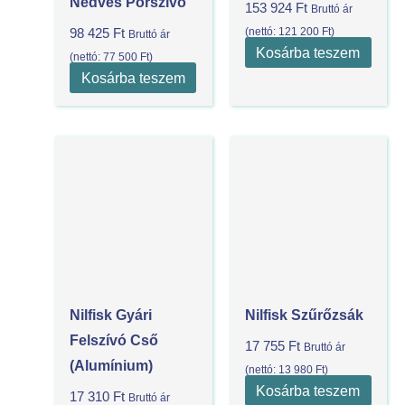
Nedves Porszívó
153 924
Ft
Bruttó ár
(nettó:
121 200
Ft
)
98 425
Ft
Bruttó ár
Kosárba teszem
(nettó:
77 500
Ft
)
Kosárba teszem
Nilfisk Gyári
Nilfisk Szűrőzsák
Felszívó Cső
17 755
Ft
Bruttó ár
(Alumínium)
(nettó:
13 980
Ft
)
Kosárba teszem
17 310
Ft
Bruttó ár