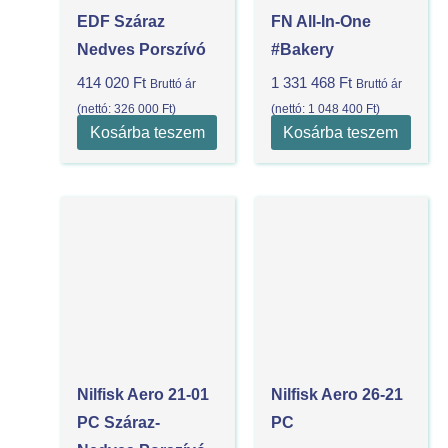
EDF Száraz
FN All-In-One
Nedves Porszívó
#bakery
414 020
Ft
1 331 468
Ft
Bruttó ár
Bruttó ár
(nettó:
326 000
Ft
)
(nettó:
1 048 400
Ft
)
Kosárba teszem
Kosárba teszem
Nilfisk Aero 21-01
Nilfisk Aero 26-21
PC Száraz-
PC