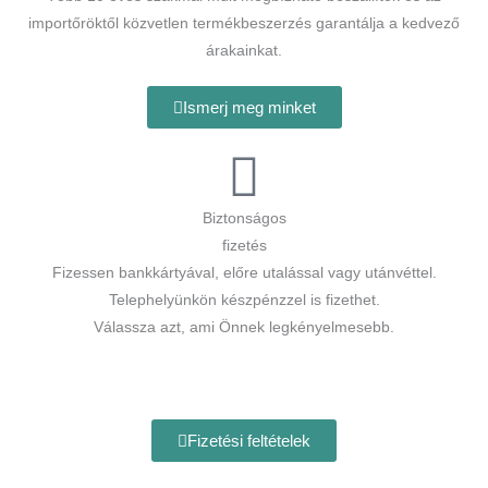
importőröktől közvetlen termékbeszerzés garantálja a kedvező
árakainkat.
Ismerj meg minket
Biztonságos
fizetés
Fizessen bankkártyával, előre utalással vagy utánvéttel.
Telephelyünkön készpénzzel is fizethet.
Válassza azt, ami Önnek legkényelmesebb.
Fizetési feltételek