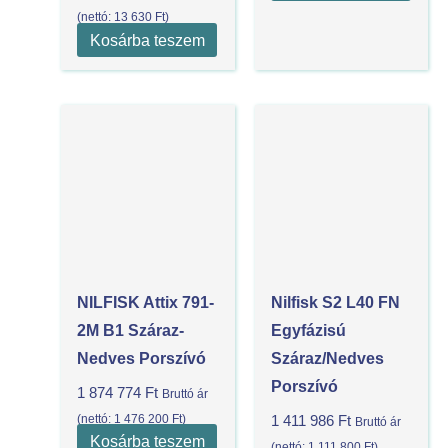
(nettó:
13 630
Ft
)
Kosárba teszem
NILFISK Attix 791-
Nilfisk S2 L40 FN
2M B1 Száraz-
Egyfázisú
Nedves Porszívó
Száraz/nedves
Porszívó
1 874 774
Ft
Bruttó ár
(nettó:
1 476 200
Ft
)
1 411 986
Ft
Bruttó ár
Kosárba teszem
(nettó:
1 111 800
Ft
)