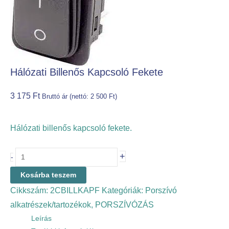
Hálózati Billenős Kapcsoló Fekete
3 175
Ft
Bruttó ár (nettó:
2 500
Ft
)
Hálózati billenős kapcsoló fekete.
+
-
Kosárba teszem
Cikkszám:
2CBILLKAPF
Kategóriák:
Porszívó
alkatrészek/tartozékok
,
PORSZÍVÓZÁS
Leírás