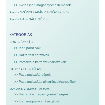
>> Akciós ipari magasnyomású mosók
Akciós SZŐNYEG-KÁRPIT-GŐZ tisztítók
Akciós HASZNÁLT GÉPEK
KATEGÓRIÁK
PORSZÍVÓZÁS
>> Ipari porszívók
>> Háztartási porszívók
>> Porszívó alkatrészek/tartozékok
PADOZATTISZTÍTÁS
>> Padozattisztító gépek
>> Padozattisztítás alkatrészek/tartozékok
MAGASNYOMÁSÚ MOSÁS
>> Háztartási magasnyomású gépek
>> Ipari magasnyomású gépek