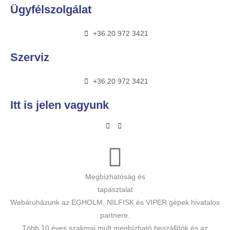
Ügyfélszolgálat
+36 20 972 3421
Szerviz
+36 20 972 3421
Itt is jelen vagyunk
Megbízhatóság és
tapasztalat
Webáruházunk az EGHOLM, NILFISK és VIPER gépek hivatalos
partnere.
Több 10 éves szakmai múlt megbízható beszállítók és az