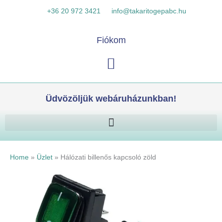
Skip
Hálózati
K
+36 20 972 3421
info@takaritogepabc.hu
to
billenős
e
content
kapcsoló
r
Fiókom
zöld
e
mennyiség
Kosár
s
é
s
Üdvözöljük webáruházunkban!
Home
»
Üzlet
»
Hálózati billenős kapcsoló zöld