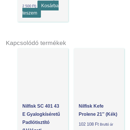
Kosárba
2 500
Ft
)
teszem
Kapcsolódó termékek
Nilfisk SC 401 43
Nilfisk Kefe
E Gyalogkíséretű
Prolene 21″ (Kék)
Padlótisztító
102 108
Ft
Bruttó ár