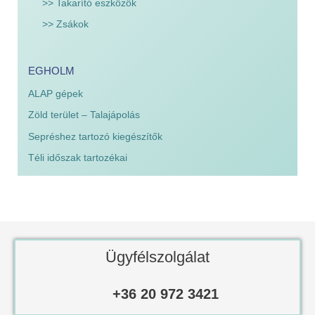
>> Takarító eszközök
>> Zsákok
EGHOLM
ALAP gépek
Zöld terület – Talajápolás
Sepréshez tartozó kiegészítők
Téli időszak tartozékai
Ügyfélszolgálat
+36 20 972 3421