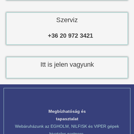
Szerviz
+36 20 972 3421
Itt is jelen vagyunk
Megbízhatóság és
tapasztalat
Webáruházunk az EGHOLM, NILFISK és VIPER gépek
hivatalos partnere.