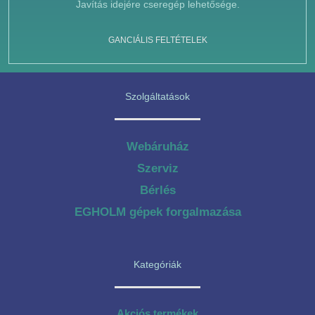
Javítás idejére cseregép lehetősége.
GANCIÁLIS FELTÉTELEK
Szolgáltatások
Webáruház
Szerviz
Bérlés
EGHOLM gépek forgalmazása
Kategóriák
Akciós termékek