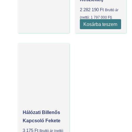
2 282 190
Ft
Bruttó ár
(nettó:
1 797 000
Ft
)
Kosárba teszem
Hálózati Billenős
Kapcsoló Fekete
3 175
Ft
Bruttó ár (nettó: