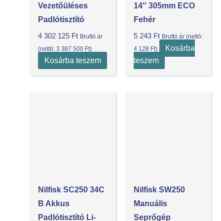
Vezetőüléses
14″ 305mm ECO
Padlótisztító
Fehér
4 302 125
Ft
5 243
Ft
Bruttó ár
Bruttó ár (nettó:
Kosárba
(nettó:
3 387 500
Ft
)
4 128
Ft
)
Kosárba teszem
teszem
Nilfisk SC250 34C
Nilfisk SW250
B Akkus
Manuális
Padlótisztító Li-
Seprőgép