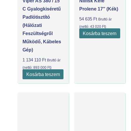
Viper AS 380 / 15
Nilfisk Kefe
C Gyalogkiséretű
Prolene 17″ (Kék)
Padlótisztító
54 635
Ft
Bruttó ár
(Hálózati
(nettó:
43 020
Ft
)
Kosárba teszem
Feszültségről
Működő, Kábeles
Gép)
1 134 110
Ft
Bruttó ár
(nettó:
893 000
Ft
)
Kosárba teszem