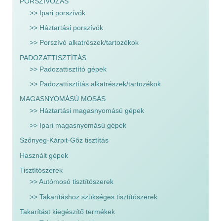
PORSZÍVÓZÁS
>> Ipari porszívók
>> Háztartási porszívók
>> Porszívó alkatrészek/tartozékok
PADOZATTISZTÍTÁS
>> Padozattisztító gépek
>> Padozattisztítás alkatrészek/tartozékok
MAGASNYOMÁSÚ MOSÁS
>> Háztartási magasnyomású gépek
>> Ipari magasnyomású gépek
Szőnyeg-Kárpit-Gőz tisztítás
Használt gépek
Tisztítószerek
>> Autómosó tisztítószerek
>> Takarításhoz szükséges tisztítószerek
Takarítást kiegészítő termékek