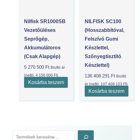
Nilfisk SR1000SB
NILFISK SC100
Vezetőüléses
(hosszabbítóval,
Seprőgép,
Felszívó Gumi
Akkumulátoros
Készlettel,
(csak Alapgép)
Szőnyegtisztító
Készlettel)
5 270 500
Ft
Bruttó ár
(nettó:
4 150 000
Ft
)
136 408 291
Ft
Bruttó
Kosárba teszem
ár (nettó:
107 408 103
Ft
)
Kosárba teszem