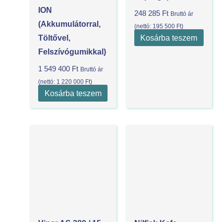
ION
248 285
Ft
Bruttó ár
(akkumulátorral,
(nettó:
195 500
Ft
)
Kosárba teszem
Töltővel,
Felszívógumikkal)
1 549 400
Ft
Bruttó ár
(nettó:
1 220 000
Ft
)
Kosárba teszem