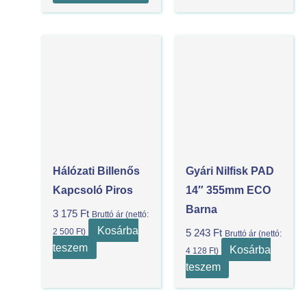
Hálózati Billenős
Gyári Nilfisk PAD
Kapcsoló Piros
14″ 355mm ECO
Barna
3 175
Ft
Bruttó ár (nettó:
Kosárba
2 500
Ft
)
5 243
Ft
Bruttó ár (nettó:
teszem
Kosárba
4 128
Ft
)
teszem