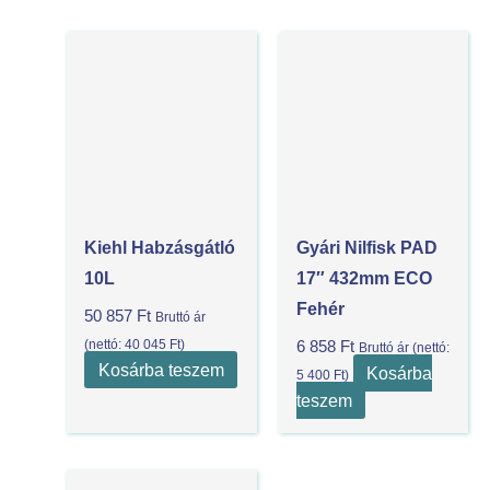
Kiehl Habzásgátló
Gyári Nilfisk PAD
10L
17″ 432mm ECO
Fehér
50 857
Ft
Bruttó ár
(nettó:
40 045
Ft
)
6 858
Ft
Bruttó ár (nettó:
Kosárba teszem
Kosárba
5 400
Ft
)
teszem