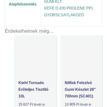
GUMI KLT
Alapfelszerelés
KEFE D.430 PROLENE PPL
GYORSCSATLAKOZÓ
Érdekelhetnek még…
Kiehl Tornado
Nilfisk Felszívó
Erőteljes Tisztító
Gumi Készlet 28″
10L
700mm (SC401)
15 627
Ft
13 805
Ft
Bruttó ár
Bruttó ár