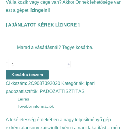
Vállalkozik vagy cége van? Akkor Önnek lehetősége van
ezt a gépet
lízingelni
!
[
AJÁNLATOT KÉREK LÍZINGRE
]
Marad a vásárlásnál? Tegye kosárba.
+
-
Kosárba teszem
Cikkszám:
2C9087392020
Kategóriák:
Ipari
padozattisztítók
,
PADOZATTISZTÍTÁS
Leírás
További információk
A tökéletesség érdekében a nagy teljesítményű gép
extrém alacsony zajszinttel végzi a napi takarítást – még