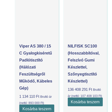
Viper AS 380 / 15
NILFISK SC100
C Gyalogkiséretű
(hosszabbítóval,
Padlótisztító
Felszívó Gumi
(Hálózati
Készlettel,
Feszültségről
Szőnyegtisztító
Működő, Kábeles
Készlettel)
Gép)
136 408 291
Ft
Bruttó
ár (nettó:
107 408 103
Ft
)
1 134 110
Ft
Bruttó ár
Kosárba teszem
(nettó:
893 000
Ft
)
Kosárba teszem