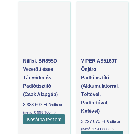
Nilfisk BR855D
VIPER AS5160T
Vezetőüléses
Önjáró
Tányérkefés
Padlótisztító
Padlótisztító
(akkumulátorral,
(csak Alapgép)
Töltővel,
Padtartóval,
8 888 603
Ft
Bruttó ár
Kefével)
(nettó:
6 998 900
Ft
)
Kosárba teszem
3 227 070
Ft
Bruttó ár
(nettó:
2 541 000
Ft
)