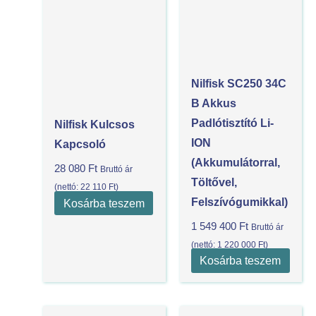
Nilfisk SC250 34C
B Akkus
Padlótisztító Li-
Nilfisk Kulcsos
ION
Kapcsoló
(akkumulátorral,
28 080
Ft
Bruttó ár
Töltővel,
(nettó:
22 110
Ft
)
Felszívógumikkal)
Kosárba teszem
1 549 400
Ft
Bruttó ár
(nettó:
1 220 000
Ft
)
Kosárba teszem