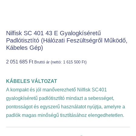
Nilfisk SC 401 43 E Gyalogkíséretű
Padlótisztító (Hálózati Feszültségről Működő,
Kábeles Gép)
2 051 685
Ft
Bruttó ár (nettó:
1 615 500
Ft
)
KÁBELES VÁLTOZAT
A kompakt és jól manőverezhető Nilfisk SC401
gyalogkíséretű padlótisztító mindazt a sebességet,
pontosságot és egyszerű használatot nyújtja, amelyre a
padlók magas minőségű tisztításához elengedhetetlen.