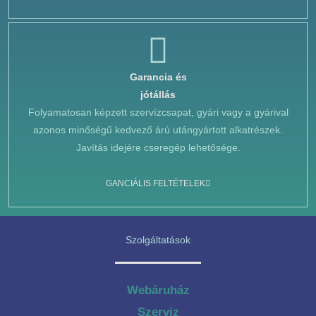
Garancia és
jótállás
Folyamatosan képzett szervízcsapat, gyári vagy a gyárival
azonos minőségű kedvező árú utángyártott alkatrészek.
Javítás idejére cseregép lehetősége.
GANCIÁLIS FELTÉTELEK
Szolgáltatások
Webáruház
Szerviz