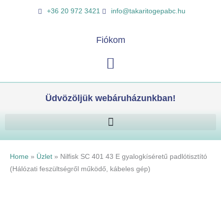
Skip
Nilfisk
K
+36 20 972 3421
info@takaritogepabc.hu
to
SC
e
content
401
r
Fiókom
43
e
E
Kosár
s
gyalogkíséretű
é
padlótisztító
s
(Hálózati
Üdvözöljük webáruházunkban!
feszültségről
működő,
kábeles
gép)
mennyiség
Home
»
Üzlet
»
Nilfisk SC 401 43 E gyalogkíséretű padlótisztító
(Hálózati feszültségről működő, kábeles gép)