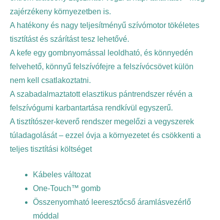
zajérzékeny környezetben is.
A hatékony és nagy teljesítményű szívómotor tökéletes
tisztítást és szárítást tesz lehetővé.
A kefe egy gombnyomással leoldható, és könnyedén
felvehető, könnyű felszívófejre a felszívócsövet külön
nem kell csatlakoztatni.
A szabadalmaztatott elasztikus pántrendszer révén a
felszívógumi karbantartása rendkívül egyszerű.
A tisztítószer-keverő rendszer megelőzi a vegyszerek
túladagolását – ezzel óvja a környezetet és csökkenti a
teljes tisztítási költséget
Kábeles változat
One-Touch™ gomb
Összenyomható leeresztőcső áramlásvezérlő
móddal