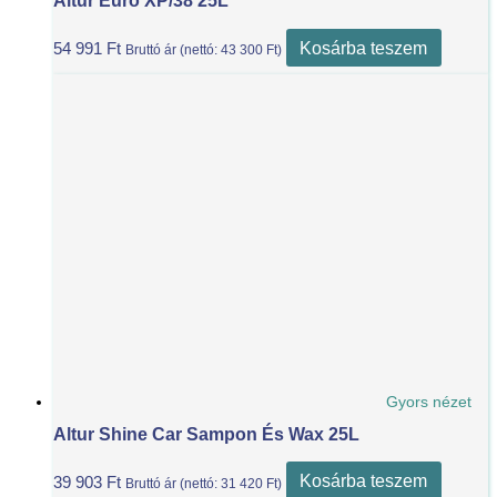
Altur Euro XP/38 25L
Kosárba teszem
54 991
Ft
Bruttó ár (nettó:
43 300
Ft
)
Gyors nézet
Altur Shine Car Sampon És Wax 25L
Kosárba teszem
39 903
Ft
Bruttó ár (nettó:
31 420
Ft
)