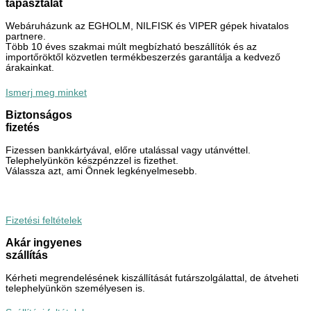
tapasztalat
Webáruházunk az EGHOLM, NILFISK és VIPER gépek hivatalos
partnere.
Több 10 éves szakmai múlt megbízható beszállítók és az
importőröktől közvetlen termékbeszerzés garantálja a kedvező
árakainkat.
Ismerj meg minket
Biztonságos
fizetés
Fizessen bankkártyával, előre utalással vagy utánvéttel.
Telephelyünkön készpénzzel is fizethet.
Válassza azt, ami Önnek legkényelmesebb.
Fizetési feltételek
Akár ingyenes
szállítás
Kérheti megrendelésének kiszállítását futárszolgálattal, de átveheti
telephelyünkön személyesen is.