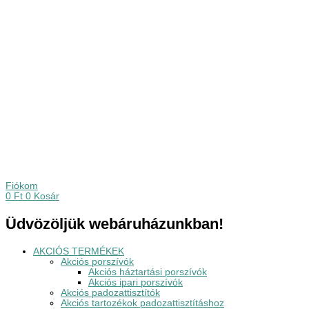
Fiókom
0
Ft
0
Kosár
Üdvözöljük webáruházunkban!
AKCIÓS TERMÉKEK
Akciós porszívók
Akciós háztartási porszívók
Akciós ipari porszívók
Akciós padozattisztítók
Akciós tartozékok padozattisztításhoz