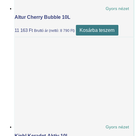
Gyors nézet
Altur Cherry Bubble 10L
Kosárba teszem
11 163
Ft
Bruttó ár (nettó:
8 790
Ft
)
Gyors nézet
Kiehl Keradet-Aktiv 10L