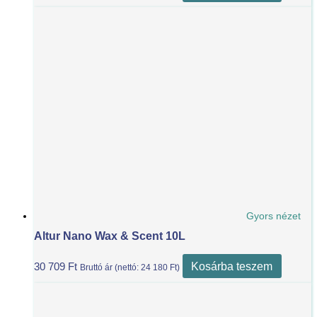
Gyors nézet
Altur Nano Wax & Scent 10L
Kosárba teszem
30 709
Ft
Bruttó ár (nettó:
24 180
Ft
)