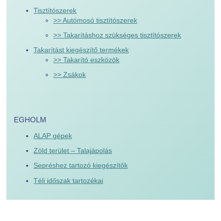
Tisztítószerek
>> Autómosó tisztítószerek
>> Takarításhoz szükséges tisztítószerek
Takarítást kiegészítő termékek
>> Takarító eszközök
>> Zsákok
EGHOLM
ALAP gépek
Zöld terület – Talajápolás
Sepréshez tartozó kiegészítők
Téli időszak tartozékai