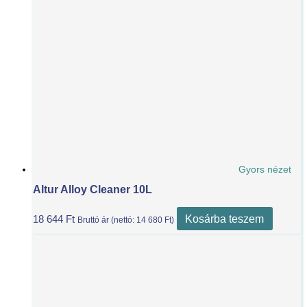
Gyors nézet
Altur Alloy Cleaner 10L
Kosárba teszem
18 644
Ft
Bruttó ár (nettó:
14 680
Ft
)