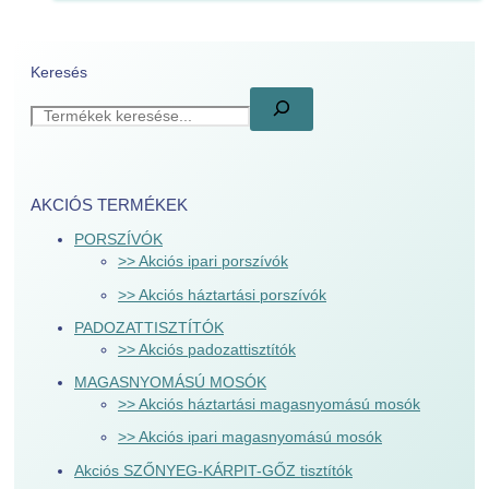
Keresés
AKCIÓS TERMÉKEK
PORSZÍVÓK
>> Akciós ipari porszívók
>> Akciós háztartási porszívók
PADOZATTISZTÍTÓK
>> Akciós padozattisztítók
MAGASNYOMÁSÚ MOSÓK
>> Akciós háztartási magasnyomású mosók
>> Akciós ipari magasnyomású mosók
Akciós SZŐNYEG-KÁRPIT-GŐZ tisztítók