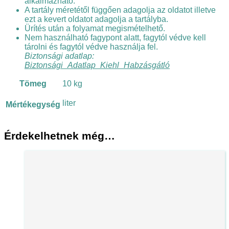
alkalmazható.
A tartály méretétől függően adagolja az oldatot illetve
ezt a kevert oldatot adagolja a tartályba.
Ürítés után a folyamat megismételhető.
Nem használható fagypont alatt, fagytól védve kell
tárolni és fagytól védve használja fel.
Biztonsági adatlap:
Biztonsági_Adatlap_Kiehl_Habzásgátló
Tömeg
10 kg
liter
Mértékegység
Érdekelhetnek még…