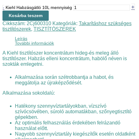
+
-
Kiehl Habzásgátló 10L mennyiség
Kosárba teszem
Cikkszám:
2Cj600310
Kategóriák:
Takarításhoz szükséges
tisztítószerek
,
TISZTÍTÓSZEREK
Leírás
További információk
A Kiehl tisztítószer koncentrátum hideg-és meleg álló
tisztítószer. Habzás elleni koncentrátum, habölő néven is
szokták emlegetni.
Alkalmazása során szétrobbantja a habot, és
meggátolja az újraképződését.
Alkalmazása sokoldalú:
Hatékony szennyvíztartályokban, vízszívó
szívócsövében, súroló automatákban, szőnyegtisztító
gépekben.
Az optimális felhasználás érdekében felrázandó
használat előtt.
Nagyobb szennyvíztartály kiegészítők esetén oldatként