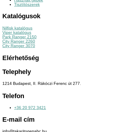
Használt gépek
Tisztítószerek
Katalógusok
Nilfisk katalógus
Viper katalógus
Park Ranger 2150
City Ranger 2260
City Ranger 3070
Elérhetőség
Telephely
1214 Budapest, II. Rákóczi Ferenc út 277.
Telefon
+36 20 972 3421
E-mail cím
info@takaritogepabc.hu