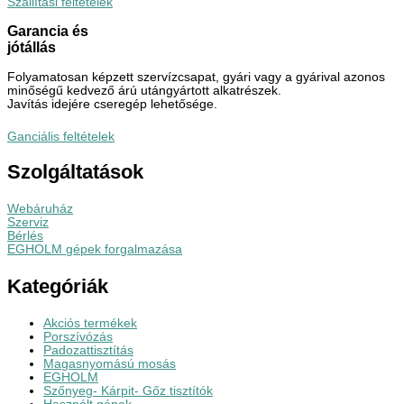
Szállítási feltételek
Garancia és
jótállás
Folyamatosan képzett szervízcsapat, gyári vagy a gyárival azonos
minőségű kedvező árú utángyártott alkatrészek.
Javítás idejére cseregép lehetősége.
Ganciális feltételek
Szolgáltatások
Webáruház
Szerviz
Bérlés
EGHOLM gépek forgalmazása
Kategóriák
Akciós termékek
Porszívózás
Padozattisztítás
Magasnyomású mosás
EGHOLM
Szőnyeg- Kárpit- Gőz tisztítók