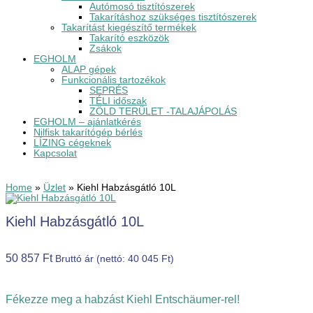
Autómosó tisztítószerek
Takarításhoz szükséges tisztítószerek
Takarítást kiegészítő termékek
Takarító eszközök
Zsákok
EGHOLM
ALAP gépek
Funkcionális tartozékok
SEPRÉS
TÉLI időszak
ZÖLD TERÜLET -TALAJÁPOLÁS
EGHOLM – ajánlatkérés
Nilfisk takarítógép bérlés
LÍZING cégeknek
Kapcsolat
Home
»
Üzlet
»
Kiehl Habzásgátló 10L
Kiehl Habzásgátló 10L
50 857
Ft
Bruttó ár (nettó:
40 045
Ft
)
Fékezze meg a habzást Kiehl Entschäumer-rel!