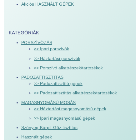
Akciós HASZNÁLT GÉPEK
KATEGÓRIÁK
PORSZÍVÓZÁS
>> Ipari porszívók
>> Háztartási porszívók
>> Porszívó alkatrészek/tartozékok
PADOZATTISZTÍTÁS
>> Padozattisztító gépek
>> Padozattisztítás alkatrészek/tartozékok
MAGASNYOMÁSÚ MOSÁS
>> Háztartási magasnyomású gépek
>> Ipari magasnyomású gépek
Szőnyeg-Kárpit-Gőz tisztítás
Használt gépek