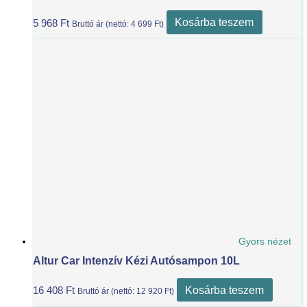
Kosárba teszem
5 968
Ft
Bruttó ár (nettó:
4 699
Ft
)
Gyors nézet
Altur Car Intenzív Kézi Autósampon 10L
Kosárba teszem
16 408
Ft
Bruttó ár (nettó:
12 920
Ft
)