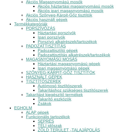
Akciós Magasnyomású mosók
Akciós háztartási magasnyomású mosók
Akciós ipari magasnyomású mosók
Akciós Szőnyeg-Kárpit-Gőz tisztítók
Akciós használt gépek
Termékkategóriák
PORSZÍVÓZÁS
Háztartási porszívók
Ipari porszívók
Porszívó alkatrészek/tartozékok
PADOZATTISZTÍTÁS
Padozattisztító gépek
Padozattisztítás alkatrészek/tartozékok
MAGASNYOMÁSÚ MOSÁS
Háztartási magasnyomású gépek
Ipari magasnyomású gépek
SZŐNYEG-KÁRPIT-GŐZ TISZTÍTÓK
HASZNÁLT GÉPEK
TISZTÍTÓSZEREK
Autómosó tisztítószerek
Takarításhoz szükséges tisztítószerek
Takarítást kiegészítő termékek
Takarító eszközök
Zsákok
EGHOLM
ALAP gépek
Funkcionális tartozékok
SEPRÉS
TÉLI időszak
ZÖLD TERÜLET -TALAJÁPOLÁS