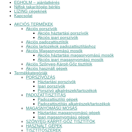
EGHOLM – ajánlatkérés
Nilfisk takarítógép bérlés
LÍZING cégeknek
Kapcsolat
AKCIÓS TERMÉKEK
Akciós porszívók
Akciós háztartási porszívók
Akciós ipari porszívók
Akciós padozattisztítók
Akciós tartozékok padozattisztításhoz
Akciós Magasnyomású mosók
Akciós háztartási magasnyomású mosók
Akciós ipari magasnyomású mosók
Akciós Szőnyeg-Kárpit-Gőz tisztítók
Akciós használt gépek
Termékkategóriák
PORSZÍVÓZÁS
Háztartási porszívók
Ipari porszívók
Porszívó alkatrészek/tartozékok
PADOZATTISZTÍTÁS
Padozattisztító gépek
Padozattisztítás alkatrészek/tartozékok
MAGASNYOMÁSÚ MOSÁS
Háztartási magasnyomású gépek
Ipari magasnyomású gépek
SZŐNYEG-KÁRPIT-GŐZ TISZTÍTÓK
HASZNÁLT GÉPEK
TISZTÍTÓSZEREK