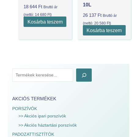
10L
18 644
Ft
Bruttó ár
(nettó:
14 680
Ft
)
26 137
Ft
Bruttó ár
Kosárba teszem
(nettó:
20 580
Ft
)
Kosárba teszem
AKCIÓS TERMÉKEK
PORSZÍVÓK
>> Akciós ipari porszívók
>> Akciós háztartási porszívók
PADOZATTISZTÍTÓK