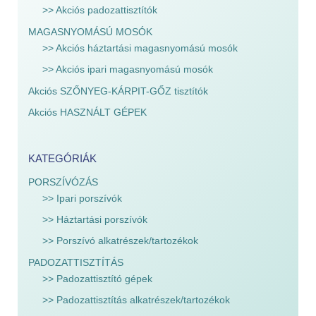
>> Akciós padozattisztítók
MAGASNYOMÁSÚ MOSÓK
>> Akciós háztartási magasnyomású mosók
>> Akciós ipari magasnyomású mosók
Akciós SZŐNYEG-KÁRPIT-GŐZ tisztítók
Akciós HASZNÁLT GÉPEK
KATEGÓRIÁK
PORSZÍVÓZÁS
>> Ipari porszívók
>> Háztartási porszívók
>> Porszívó alkatrészek/tartozékok
PADOZATTISZTÍTÁS
>> Padozattisztító gépek
>> Padozattisztítás alkatrészek/tartozékok