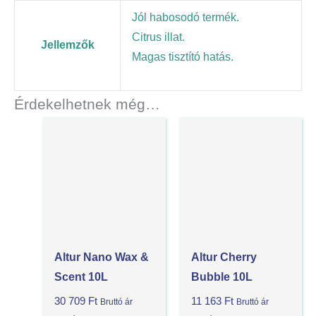
Jól habosodó termék.
Citrus illat.
Jellemzők
Magas tisztító hatás.
Érdekelhetnek még…
Altur Nano Wax &
Altur Cherry
Scent 10L
Bubble 10L
30 709
Ft
11 163
Ft
Bruttó ár
Bruttó ár