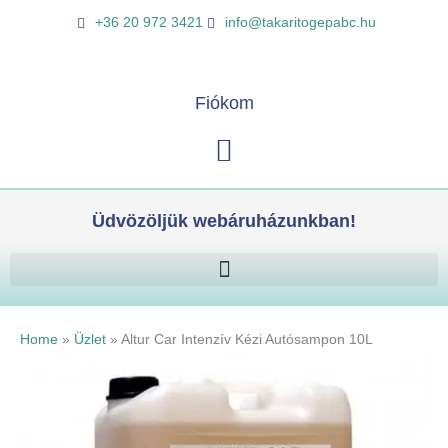
Skip
Altur
K
+36 20 972 3421
info@takaritogepabc.hu
to
Car
e
content
Intenzív
r
Kézi
e
Fiókom
Autósampon
s
10L
Kosár
é
mennyiség
s
Üdvözöljük webáruházunkban!
Home
»
Üzlet
»
Altur Car Intenzív Kézi Autósampon 10L