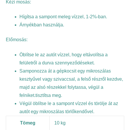
Kézi mosás:
Hígítsa a sampont meleg vízzel, 1-2%-ban.
Árnyékban használja.
Előmosás:
Öblítse le az autót vízzel, hogy eltávolítsa a
felületről a durva szennyeződéseket.
Samponozza át a gépkocsit egy mikroszálas
kesztyűvel vagy szivaccsal, a felső részről kezdve,
majd az alsó részekkel folytassa, végül a
felniket.tisztítsa meg.
Végül öblítse le a sampont vízzel és törölje át az
autót egy mikroszálas törlőkendővel.
Tömeg
10 kg