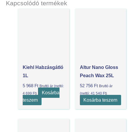
Kapcsolódó termékek
Kiehl Habzásgátló
Altur Nano Gloss
1L
Peach Wax 25L
5 968
Ft
52 756
Ft
Bruttó ár (nettó:
Bruttó ár
Kosárba
4 699
Ft
)
(nettó:
41 540
Ft
)
teszem
Kosárba teszem