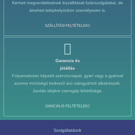
Kérheti megrendelésének kiszállítását futárszolgálattal, de
átveheti telephelyünkön személyesen is.
SZÁLLÍTÁSI FELTÉTELEK
Garancia és
jótállás
Folyamatosan képzett szervízcsapat, gyári vagy a gyárival
azonos minőségű kedvező árú utángyártott alkatrészek.
Javítás idejére cseregép lehetősége.
GANCIÁLIS FELTÉTELEK
Szolgáltatások