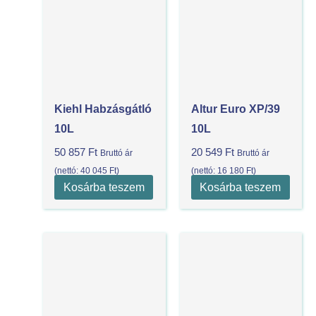
Kiehl Habzásgátló
Altur Euro XP/39
10L
10L
50 857
Ft
20 549
Ft
Bruttó ár
Bruttó ár
(nettó:
40 045
Ft
)
(nettó:
16 180
Ft
)
Kosárba teszem
Kosárba teszem