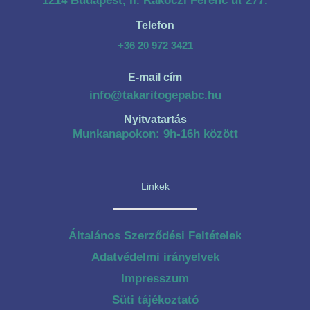
1214 Budapest, II. Rákóczi Ferenc út 277.
Telefon
+36 20 972 3421
E-mail cím
info@takaritogepabc.hu
Nyitvatartás
Munkanapokon: 9h-16h között
Linkek
Általános Szerződési Feltételek
Adatvédelmi irányelvek
Impresszum
Süti tájékoztató