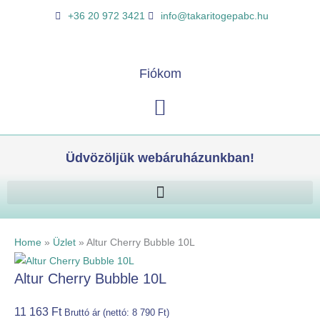
Skip
Altur
K
+36 20 972 3421
info@takaritogepabc.hu
to
Cherry
e
content
Bubble
r
10L
e
Fiókom
mennyiség
s
Kosár
é
s
Üdvözöljük webáruházunkban!
Home
»
Üzlet
»
Altur Cherry Bubble 10L
Altur Cherry Bubble 10L
11 163
Ft
Bruttó ár (nettó:
8 790
Ft
)