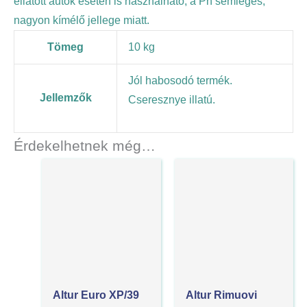
ellátott autók esetén is használható, a Ph semleges,
nagyon kímélő jellege miatt.
Tömeg
10 kg
Jól habosodó termék.
Jellemzők
Cseresznye illatú.
Érdekelhetnek még…
Altur Euro XP/39
Altur Rimuovi