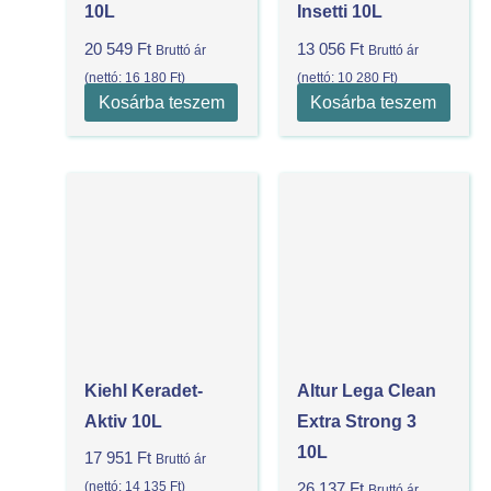
10L
Insetti 10L
20 549
Ft
13 056
Ft
Bruttó ár
Bruttó ár
(nettó:
16 180
Ft
)
(nettó:
10 280
Ft
)
Kosárba teszem
Kosárba teszem
Kiehl Keradet-
Altur Lega Clean
Aktiv 10L
Extra Strong 3
10L
17 951
Ft
Bruttó ár
(nettó:
14 135
Ft
)
26 137
Ft
Bruttó ár