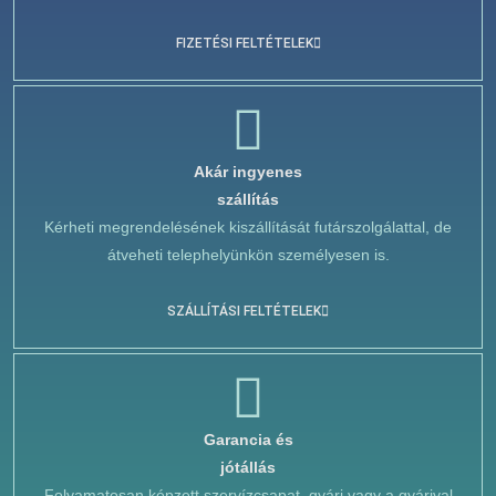
FIZETÉSI FELTÉTELEK
Akár ingyenes
szállítás
Kérheti megrendelésének kiszállítását futárszolgálattal, de
átveheti telephelyünkön személyesen is.
SZÁLLÍTÁSI FELTÉTELEK
Garancia és
jótállás
Folyamatosan képzett szervízcsapat, gyári vagy a gyárival