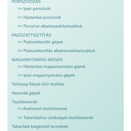
PORSZÍVÓZÁS
>> Ipari porszívók
>> Háztartási porszívók
>> Porszívó alkatrészek/tartozékok
PADOZATTISZTÍTÁS
>> Padozattisztító gépek
>> Padozattisztítás alkatrészek/tartozékok
MAGASNYOMÁSÚ MOSÁS
>> Háztartási magasnyomású gépek
>> Ipari magasnyomású gépek
Szőnyeg-Kárpit-Gőz tisztítás
Használt gépek
Tisztítószerek
>> Autómosó tisztítószerek
>> Takarításhoz szükséges tisztítószerek
Takarítást kiegészítő termékek