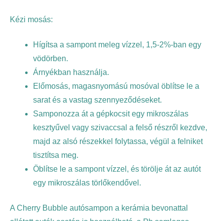
Kézi mosás:
Hígítsa a sampont meleg vízzel, 1,5-2%-ban egy
vödörben.
Árnyékban használja.
Előmosás, magasnyomású mosóval öblítse le a
sarat és a vastag szennyeződéseket.
Samponozza át a gépkocsit egy mikroszálas
kesztyűvel vagy szivaccsal a felső részről kezdve,
majd az alsó részekkel folytassa, végül a felniket
tisztítsa meg.
Öblítse le a sampont vízzel, és törölje át az autót
egy mikroszálas törlőkendővel.
A Cherry Bubble autósampon a kerámia bevonattal