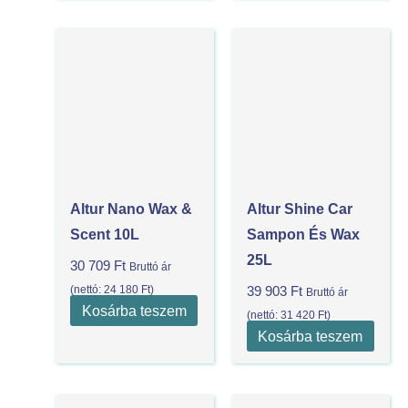
Altur Nano Wax &
Altur Shine Car
Scent 10L
Sampon És Wax
25L
30 709
Ft
Bruttó ár
(nettó:
24 180
Ft
)
39 903
Ft
Bruttó ár
Kosárba teszem
(nettó:
31 420
Ft
)
Kosárba teszem