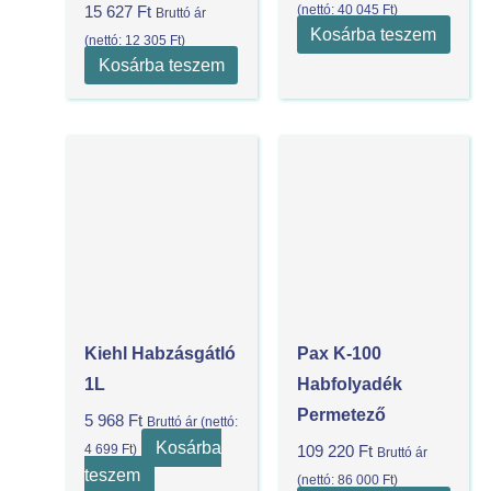
(nettó:
40 045
Ft
)
15 627
Ft
Bruttó ár
Kosárba teszem
(nettó:
12 305
Ft
)
Kosárba teszem
Kiehl Habzásgátló
Pax K-100
1L
Habfolyadék
Permetező
5 968
Ft
Bruttó ár (nettó:
Kosárba
4 699
Ft
)
109 220
Ft
Bruttó ár
teszem
(nettó:
86 000
Ft
)