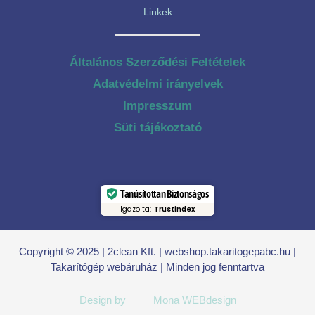
Linkek
Általános Szerződési Feltételek
Adatvédelmi irányelvek
Impresszum
Süti tájékoztató
Tanúsítottan Biztonságos
Igazolta:
Trustindex
Copyright © 2025 | 2clean Kft. | webshop.takaritogepabc.hu |
Takarítógép webáruház | Minden jog fenntartva
Design by
Mona WEBdesign