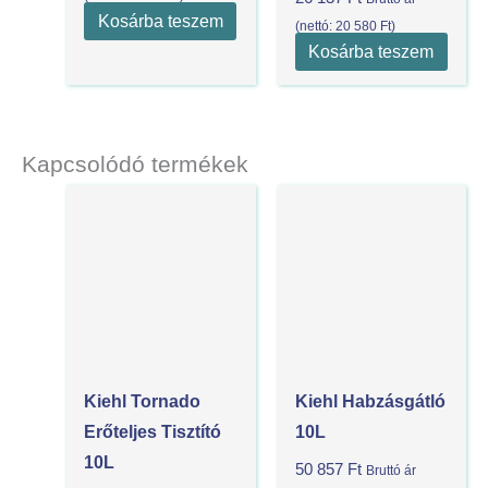
Kosárba teszem
(nettó:
20 580
Ft
)
Kosárba teszem
Kapcsolódó termékek
Kiehl Tornado
Kiehl Habzásgátló
Erőteljes Tisztító
10L
10L
50 857
Ft
Bruttó ár