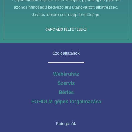
azonos minőségű kedvező árú utángyártott alkatrészek.
Javítás idejére cseregép lehetősége.
GANCIÁLIS FELTÉTELEK
Szolgáltatások
Webáruház
Szerviz
Bérlés
EGHOLM gépek forgalmazása
Kategóriák