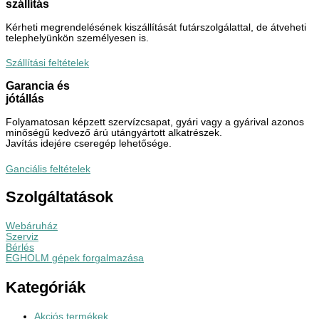
szállítás
Kérheti megrendelésének kiszállítását futárszolgálattal, de átveheti
telephelyünkön személyesen is.
Szállítási feltételek
Garancia és
jótállás
Folyamatosan képzett szervízcsapat, gyári vagy a gyárival azonos
minőségű kedvező árú utángyártott alkatrészek.
Javítás idejére cseregép lehetősége.
Ganciális feltételek
Szolgáltatások
Webáruház
Szerviz
Bérlés
EGHOLM gépek forgalmazása
Kategóriák
Akciós termékek