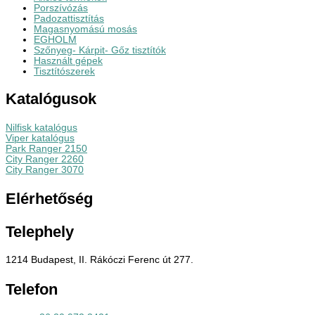
Porszívózás
Padozattisztítás
Magasnyomású mosás
EGHOLM
Szőnyeg- Kárpit- Gőz tisztítók
Használt gépek
Tisztítószerek
Katalógusok
Nilfisk katalógus
Viper katalógus
Park Ranger 2150
City Ranger 2260
City Ranger 3070
Elérhetőség
Telephely
1214 Budapest, II. Rákóczi Ferenc út 277.
Telefon