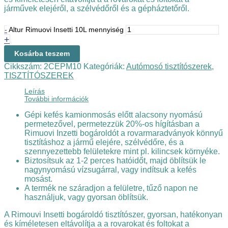
járművek elejéről, a szélvédőről és a gépháztetőről.
-
Altur Rimuovi Insetti 10L mennyiség
+
Kosárba teszem
Cikkszám:
2CEPM10
Kategóriák:
Autómosó tisztítószerek
,
TISZTÍTÓSZEREK
Leírás
További információk
Gépi kefés kamionmosás előtt alacsony nyomású
permetezővel, permetezzük 20%-os hígításban a
Rimuovi Inzetti bogároldót a rovarmaradványok könnyű
tisztításhoz a jármű elejére, szélvédőre, és a
szennyezettebb felületekre mint pl. kilincsek környéke.
Biztosítsuk az 1-2 perces hatóidőt, majd öblítsük le
nagynyomású vízsugárral, vagy indítsuk a kefés
mosást.
A termék ne száradjon a felületre, tűző napon ne
használjuk, vagy gyorsan öblítsük.
A Rimouvi Insetti bogároldó tisztítószer, gyorsan, hatékonyan
és kíméletesen eltávolítja a a rovarokat és foltokat a