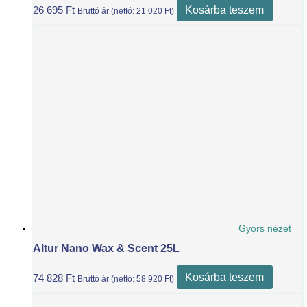
Kosárba teszem
26 695
Ft
Bruttó ár (nettó:
21 020
Ft
)
Gyors nézet
Altur Nano Wax & Scent 25L
Kosárba teszem
74 828
Ft
Bruttó ár (nettó:
58 920
Ft
)