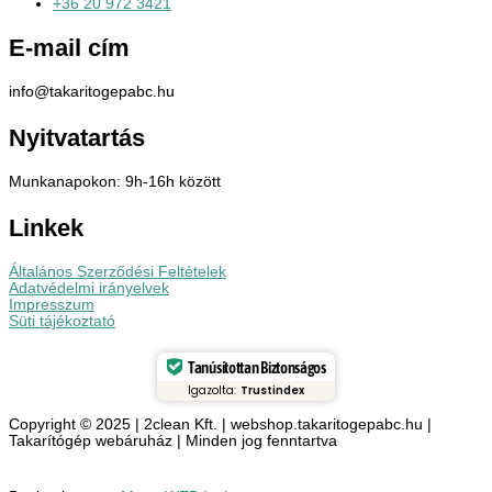
+36 20 972 3421
E-mail cím
info@takaritogepabc.hu
Nyitvatartás
Munkanapokon: 9h-16h között
Linkek
Általános Szerződési Feltételek
Adatvédelmi irányelvek
Impresszum
Süti tájékoztató
Tanúsítottan Biztonságos
Igazolta:
Trustindex
Copyright © 2025 | 2clean Kft. | webshop.takaritogepabc.hu |
Takarítógép webáruház | Minden jog fenntartva