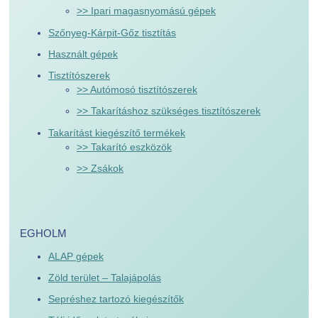
>> Ipari magasnyomású gépek
Szőnyeg-Kárpit-Gőz tisztítás
Használt gépek
Tisztítószerek
>> Autómosó tisztítószerek
>> Takarításhoz szükséges tisztítószerek
Takarítást kiegészítő termékek
>> Takarító eszközök
>> Zsákok
EGHOLM
ALAP gépek
Zöld terület – Talajápolás
Sepréshez tartozó kiegészítők