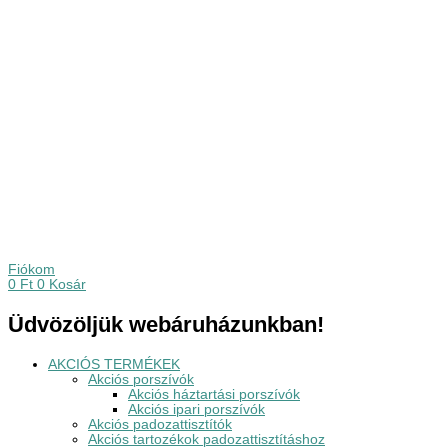
Fiókom
0
Ft
0
Kosár
Üdvözöljük webáruházunkban!
AKCIÓS TERMÉKEK
Akciós porszívók
Akciós háztartási porszívók
Akciós ipari porszívók
Akciós padozattisztítók
Akciós tartozékok padozattisztításhoz