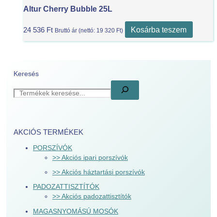
Altur Cherry Bubble 25L
Kosárba teszem
24 536
Ft
Bruttó ár (nettó:
19 320
Ft
)
Keresés
AKCIÓS TERMÉKEK
PORSZÍVÓK
>> Akciós ipari porszívók
>> Akciós háztartási porszívók
PADOZATTISZTÍTÓK
>> Akciós padozattisztítók
MAGASNYOMÁSÚ MOSÓK