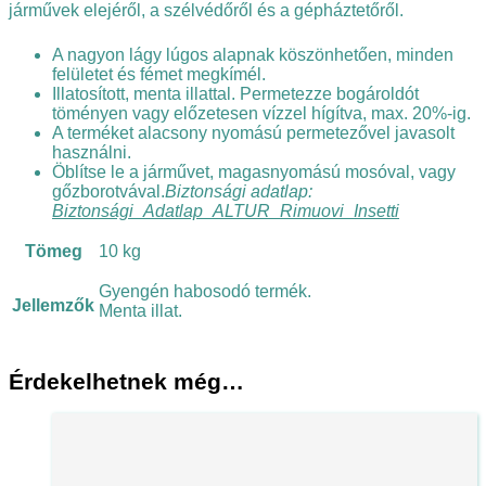
járművek elejéről, a szélvédőről és a gépháztetőről.
A nagyon lágy lúgos alapnak köszönhetően, minden
felületet és fémet megkímél.
Illatosított, menta illattal. Permetezze bogároldót
töményen vagy előzetesen vízzel hígítva, max. 20%-ig.
A terméket alacsony nyomású permetezővel javasolt
használni.
Öblítse le a járművet, magasnyomású mosóval, vagy
gőzborotvával.
Biztonsági adatlap:
Biztonsági_Adatlap_ALTUR_Rimuovi_Insetti
Tömeg
10 kg
Gyengén habosodó termék.
Jellemzők
Menta illat.
Érdekelhetnek még…