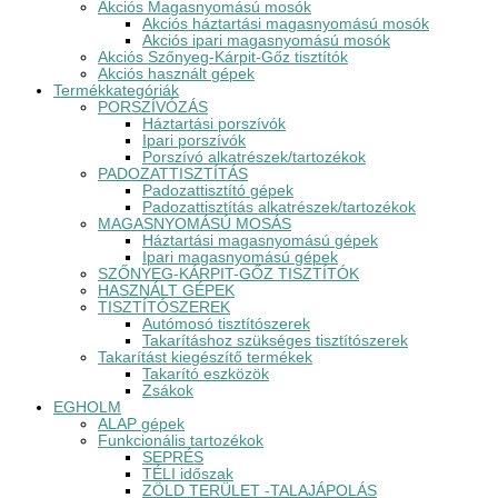
Akciós Magasnyomású mosók
Akciós háztartási magasnyomású mosók
Akciós ipari magasnyomású mosók
Akciós Szőnyeg-Kárpit-Gőz tisztítók
Akciós használt gépek
Termékkategóriák
PORSZÍVÓZÁS
Háztartási porszívók
Ipari porszívók
Porszívó alkatrészek/tartozékok
PADOZATTISZTÍTÁS
Padozattisztító gépek
Padozattisztítás alkatrészek/tartozékok
MAGASNYOMÁSÚ MOSÁS
Háztartási magasnyomású gépek
Ipari magasnyomású gépek
SZŐNYEG-KÁRPIT-GŐZ TISZTÍTÓK
HASZNÁLT GÉPEK
TISZTÍTÓSZEREK
Autómosó tisztítószerek
Takarításhoz szükséges tisztítószerek
Takarítást kiegészítő termékek
Takarító eszközök
Zsákok
EGHOLM
ALAP gépek
Funkcionális tartozékok
SEPRÉS
TÉLI időszak
ZÖLD TERÜLET -TALAJÁPOLÁS