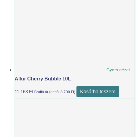
Gyors nézet
Altur Cherry Bubble 10L
Kosárba teszem
11 163
Ft
Bruttó ár (nettó:
8 790
Ft
)