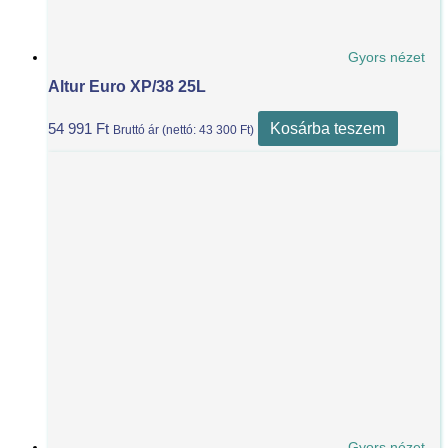
Gyors nézet
Altur Euro XP/38 25L
Kosárba teszem
54 991
Ft
Bruttó ár (nettó:
43 300
Ft
)
Gyors nézet