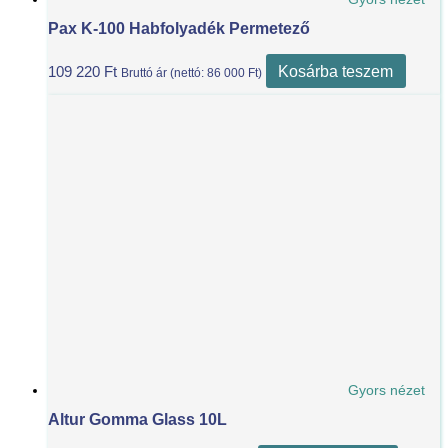
Pax K-100 Habfolyadék Permetező
Kosárba teszem
109 220
Ft
Bruttó ár (nettó:
86 000
Ft
)
Gyors nézet
Altur Gomma Glass 10L