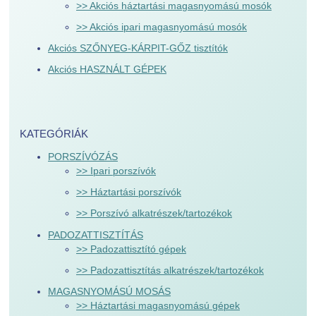
>> Akciós háztartási magasnyomású mosók
>> Akciós ipari magasnyomású mosók
Akciós SZŐNYEG-KÁRPIT-GŐZ tisztítók
Akciós HASZNÁLT GÉPEK
KATEGÓRIÁK
PORSZÍVÓZÁS
>> Ipari porszívók
>> Háztartási porszívók
>> Porszívó alkatrészek/tartozékok
PADOZATTISZTÍTÁS
>> Padozattisztító gépek
>> Padozattisztítás alkatrészek/tartozékok
MAGASNYOMÁSÚ MOSÁS
>> Háztartási magasnyomású gépek