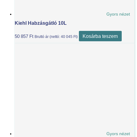
Gyors nézet
Kiehl Habzásgátló 10L
Kosárba teszem
50 857
Ft
Bruttó ár (nettó:
40 045
Ft
)
Gyors nézet