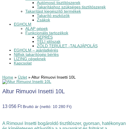
Autómosó tisztítószerek
Takarításhoz szükséges tisztítószerek
Takarítást kiegészítő termékek
Takarító eszközök
Zsákok
EGHOLM
ALAP gépek
Funkcionális tartozékok
SEPRÉS
TÉLI időszak
ZÖLD TERÜLET -TALAJÁPOLÁS
EGHOLM – ajánlatkérés
Nilfisk takarítógép bérlés
LÍZING cégeknek
Kapcsolat
Home
»
Üzlet
»
Altur Rimuovi Insetti 10L
Altur Rimuovi Insetti 10L
13 056
Ft
Bruttó ár (nettó:
10 280
Ft
)
A Rimouvi Insetti bogároldó tisztítószer, gyorsan, hatékonyan
és kíméletesen eltávolítja a a rovarokat és foltokat a