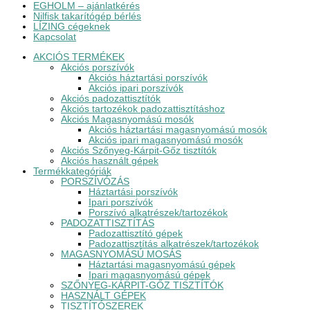
EGHOLM – ajánlatkérés
Nilfisk takarítógép bérlés
LÍZING cégeknek
Kapcsolat
AKCIÓS TERMÉKEK
Akciós porszívók
Akciós háztartási porszívók
Akciós ipari porszívók
Akciós padozattisztítók
Akciós tartozékok padozattisztításhoz
Akciós Magasnyomású mosók
Akciós háztartási magasnyomású mosók
Akciós ipari magasnyomású mosók
Akciós Szőnyeg-Kárpit-Gőz tisztítók
Akciós használt gépek
Termékkategóriák
PORSZÍVÓZÁS
Háztartási porszívók
Ipari porszívók
Porszívó alkatrészek/tartozékok
PADOZATTISZTÍTÁS
Padozattisztító gépek
Padozattisztítás alkatrészek/tartozékok
MAGASNYOMÁSÚ MOSÁS
Háztartási magasnyomású gépek
Ipari magasnyomású gépek
SZŐNYEG-KÁRPIT-GŐZ TISZTÍTÓK
HASZNÁLT GÉPEK
TISZTÍTÓSZEREK