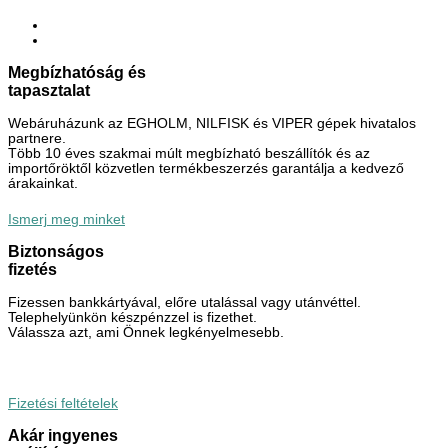
Megbízhatóság és
tapasztalat
Webáruházunk az EGHOLM, NILFISK és VIPER gépek hivatalos
partnere.
Több 10 éves szakmai múlt megbízható beszállítók és az
importőröktől közvetlen termékbeszerzés garantálja a kedvező
árakainkat.
Ismerj meg minket
Biztonságos
fizetés
Fizessen bankkártyával, előre utalással vagy utánvéttel.
Telephelyünkön készpénzzel is fizethet.
Válassza azt, ami Önnek legkényelmesebb.
Fizetési feltételek
Akár ingyenes