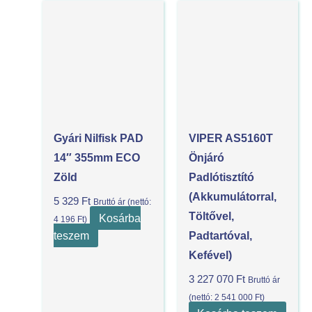
Gyári Nilfisk PAD
VIPER AS5160T
14″ 355mm ECO
Önjáró
Zöld
Padlótisztító
(akkumulátorral,
5 329
Ft
Bruttó ár (nettó:
Töltővel,
Kosárba
4 196
Ft
)
teszem
Padtartóval,
Kefével)
3 227 070
Ft
Bruttó ár
(nettó:
2 541 000
Ft
)