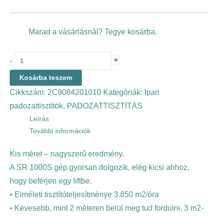
Marad a vásárlásnál? Tegye kosárba.
+
-
Kosárba teszem
Cikkszám:
2C9084201010
Kategóriák:
Ipari
padozattisztítók
,
PADOZATTISZTÍTÁS
Leírás
További információk
Kis méret – nagyszerű eredmény.
A SR 1000S gép gyorsan dolgozik, elég kicsi ahhoz,
hogy beférjen egy liftbe.
• Elméleti tisztítóteljesítménye 3.850 m2/óra
• Kevesebb, mint 2 méteren belül meg tud fordulni, 3 m2-