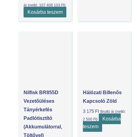
ár (nettó:
107 408 103
Ft
)
Kosárba teszem
Nilfisk BR855D
Hálózati Billenős
Vezetőüléses
Kapcsoló Zöld
Tányérkefés
3 175
Ft
Bruttó ár (nettó:
Padlótisztító
Kosárba
2 500
Ft
)
teszem
(akkumulátorral,
Töltővel)