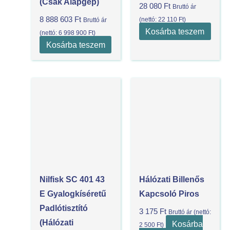
(csak Alapgép)
28 080
Ft
Bruttó ár
8 888 603
Ft
(nettó:
22 110
Ft
)
Bruttó ár
Kosárba teszem
(nettó:
6 998 900
Ft
)
Kosárba teszem
Nilfisk SC 401 43
Hálózati Billenős
E Gyalogkíséretű
Kapcsoló Piros
Padlótisztító
3 175
Ft
Bruttó ár (nettó:
(Hálózati
Kosárba
2 500
Ft
)