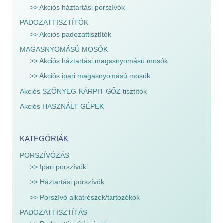
>> Akciós háztartási porszívók
PADOZATTISZTÍTÓK
>> Akciós padozattisztítók
MAGASNYOMÁSÚ MOSÓK
>> Akciós háztartási magasnyomású mosók
>> Akciós ipari magasnyomású mosók
Akciós SZŐNYEG-KÁRPIT-GŐZ tisztítók
Akciós HASZNÁLT GÉPEK
KATEGÓRIÁK
PORSZÍVÓZÁS
>> Ipari porszívók
>> Háztartási porszívók
>> Porszívó alkatrészek/tartozékok
PADOZATTISZTÍTÁS