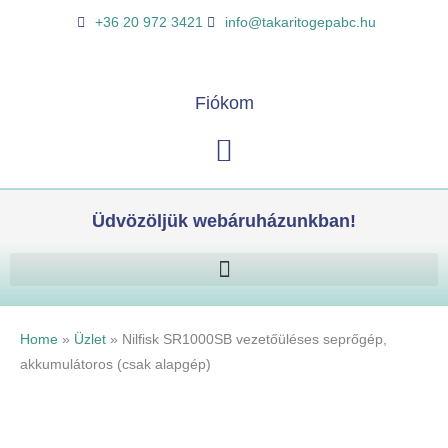
Skip
Nilfisk
K
+36 20 972 3421
info@takaritogepabc.hu
to
SR1000SB
e
content
vezetőüléses
r
seprőgép,
e
Fiókom
akkumulátoros
s
(csak
Kosár
é
alapgép)
s
mennyiség
Üdvözöljük webáruházunkban!
Home
»
Üzlet
»
Nilfisk SR1000SB vezetőüléses seprőgép,
akkumulátoros (csak alapgép)