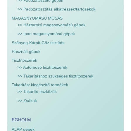
>> Padozattisztító gépek
>> Padozattisztítás alkatrészek/tartozékok
MAGASNYOMÁSÚ MOSÁS
>> Háztartási magasnyomású gépek
>> Ipari magasnyomású gépek
Szőnyeg-Kárpit-Gőz tisztítás
Használt gépek
Tisztítószerek
>> Autómosó tisztítószerek
>> Takarításhoz szükséges tisztítószerek
Takarítást kiegészítő termékek
>> Takarító eszközök
>> Zsákok
EGHOLM
ALAP gépek