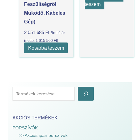
teszem
Feszültségről
Működő, Kábeles
Gép)
2 051 685
Ft
Bruttó ár
(nettó:
1 615 500
Ft
)
Kosárba teszem
AKCIÓS TERMÉKEK
PORSZÍVÓK
>> Akciós ipari porszívók