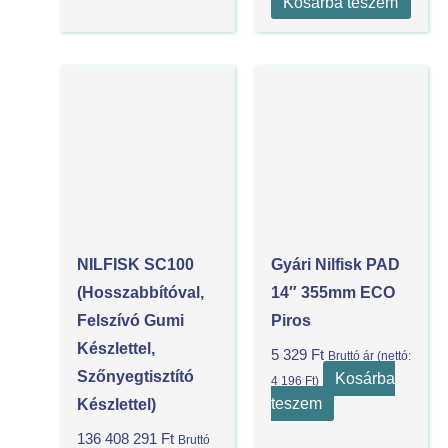
Kosárba teszem
NILFISK SC100
Gyári Nilfisk PAD
(hosszabbítóval,
14″ 355mm ECO
Felszívó Gumi
Piros
Készlettel,
5 329
Ft
Bruttó ár (nettó:
Szőnyegtisztító
Kosárba
4 196
Ft
)
teszem
Készlettel)
136 408 291
Ft
Bruttó