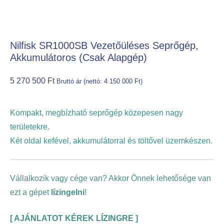
Nilfisk SR1000SB Vezetőüléses Seprőgép,
Akkumulátoros (csak Alapgép)
5 270 500
Ft
Bruttó ár (nettó:
4 150 000
Ft
)
Kompakt, megbízható seprőgép közepesen nagy
területekre.
Két oldal kefével, akkumulátorral és töltővel üzemkészen.
Vállalkozik vagy cége van? Akkor Önnek lehetősége van
ezt a gépet
lízingelni
!
[
AJÁNLATOT KÉREK LÍZINGRE
]