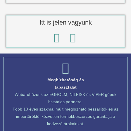
Itt is jelen vagyunk
Megbízhatóság és
tapasztalat
Webáruházunk az EGHOLM, NILFISK és VIPER gépek
hivatalos partnere.
Több 10 éves szakmai múlt megbízható beszállítók és az
importőröktől közvetlen termékbeszerzés garantálja a
kedvező árakainkat.