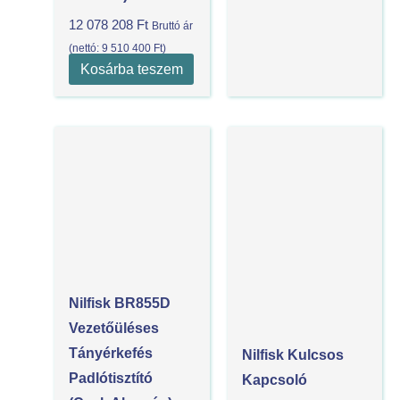
12 078 208
Ft
Bruttó ár
(nettó:
9 510 400
Ft
)
Kosárba teszem
Nilfisk BR855D
Vezetőüléses
Tányérkefés
Nilfisk Kulcsos
Padlótisztító
Kapcsoló