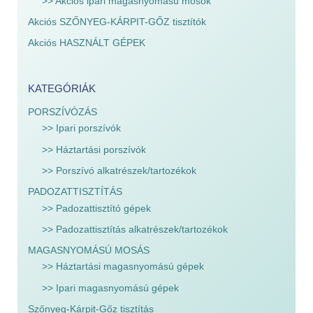
>> Akciós ipari magasnyomású mosók
Akciós SZŐNYEG-KÁRPIT-GŐZ tisztítók
Akciós HASZNÁLT GÉPEK
KATEGÓRIÁK
PORSZÍVÓZÁS
>> Ipari porszívók
>> Háztartási porszívók
>> Porszívó alkatrészek/tartozékok
PADOZATTISZTÍTÁS
>> Padozattisztító gépek
>> Padozattisztítás alkatrészek/tartozékok
MAGASNYOMÁSÚ MOSÁS
>> Háztartási magasnyomású gépek
>> Ipari magasnyomású gépek
Szőnyeg-Kárpit-Gőz tisztítás