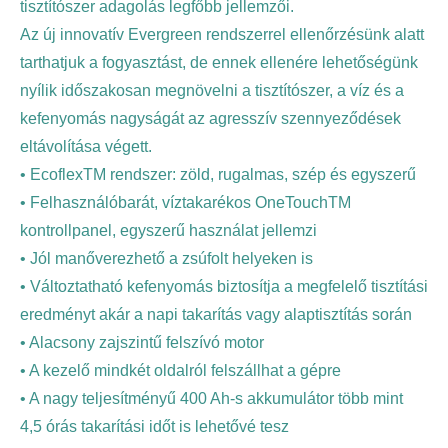
tisztítószer adagolás legfőbb jellemzői.
Az új innovatív Evergreen rendszerrel ellenőrzésünk alatt
tarthatjuk a fogyasztást, de ennek ellenére lehetőségünk
nyílik időszakosan megnövelni a tisztítószer, a víz és a
kefenyomás nagyságát az agresszív szennyeződések
eltávolítása végett.
• EcoflexTM rendszer: zöld, rugalmas, szép és egyszerű
• Felhasználóbarát, víztakarékos OneTouchTM
kontrollpanel, egyszerű használat jellemzi
• Jól manőverezhető a zsúfolt helyeken is
• Változtatható kefenyomás biztosítja a megfelelő tisztítási
eredményt akár a napi takarítás vagy alaptisztítás során
• Alacsony zajszintű felszívó motor
• A kezelő mindkét oldalról felszállhat a gépre
• A nagy teljesítményű 400 Ah-s akkumulátor több mint
4,5 órás takarítási időt is lehetővé tesz