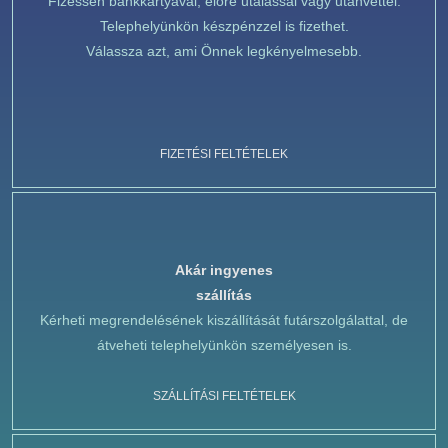
Fizessen bankkártyával, előre utalással vagy utánvéttel.
Telephelyünkön készpénzzel is fizethet.
Válassza azt, ami Önnek legkényelmesebb.
FIZETÉSI FELTÉTELEK
Akár ingyenes
szállítás
Kérheti megrendelésének kiszállítását futárszolgálattal, de
átveheti telephelyünkön személyesen is.
SZÁLLÍTÁSI FELTÉTELEK