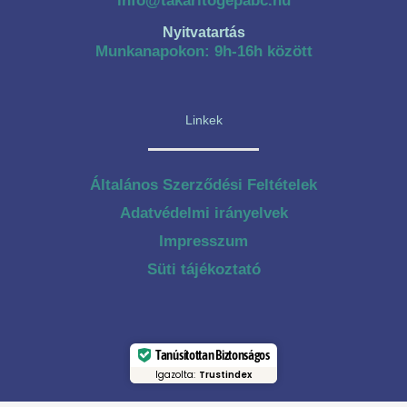
info@takaritogepabc.hu
Nyitvatartás
Munkanapokon: 9h-16h között
Linkek
Általános Szerződési Feltételek
Adatvédelmi irányelvek
Impresszum
Süti tájékoztató
Tanúsítottan Biztonságos
Igazolta:
Trustindex