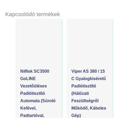
Kapcsolódó termékek
Nilfisk SC3500
Viper AS 380 / 15
GoLINE
C Gyalogkiséretű
Vezetőüléses
Padlótisztító
Padlótisztító
(Hálózati
Automata (súroló
Feszültségről
Kefével,
Működő, Kábeles
Padtartóval,
Gép)