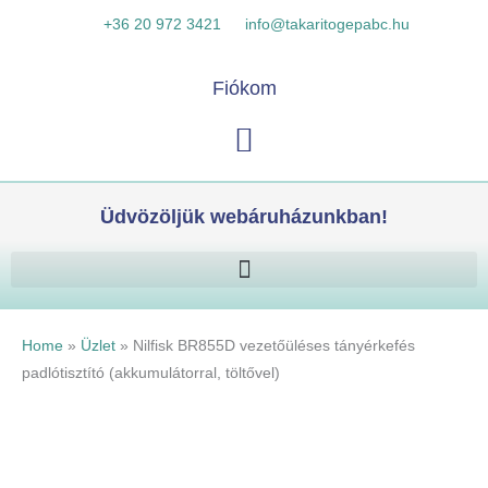
Skip
Nilfisk
K
+36 20 972 3421
info@takaritogepabc.hu
to
BR855D
e
content
vezetőüléses
r
Fiókom
tányérkefés
e
padlótisztító
Kosár
s
(akkumulátorral,
é
töltővel)
s
mennyiség
Üdvözöljük webáruházunkban!
Home
»
Üzlet
»
Nilfisk BR855D vezetőüléses tányérkefés
padlótisztító (akkumulátorral, töltővel)