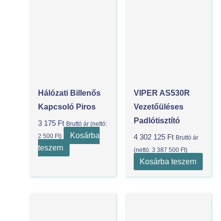
Hálózati Billenős
VIPER AS530R
Kapcsoló Piros
Vezetőüléses
Padlótisztító
3 175
Ft
Bruttó ár (nettó:
Kosárba
2 500
Ft
)
4 302 125
Ft
Bruttó ár
teszem
(nettó:
3 387 500
Ft
)
Kosárba teszem