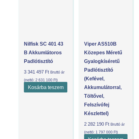
Nilfisk SC 401 43
Viper AS510B
B Akkumlátoros
Közepes Méretű
Padlótisztító
Gyalogkíséretű
Padlótisztító
3 341 497
Ft
Bruttó ár
(kefével,
(nettó:
2 631 100
Ft
)
Kosárba teszem
Akkumulátorral,
Töltővel,
Felszívófej
Készlettel)
2 282 190
Ft
Bruttó ár
(nettó:
1 797 000
Ft
)