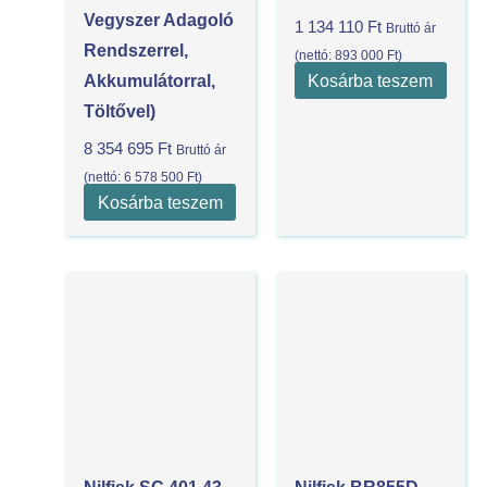
Vegyszer Adagoló
1 134 110
Ft
Bruttó ár
Rendszerrel,
(nettó:
893 000
Ft
)
Kosárba teszem
Akkumulátorral,
Töltővel)
8 354 695
Ft
Bruttó ár
(nettó:
6 578 500
Ft
)
Kosárba teszem