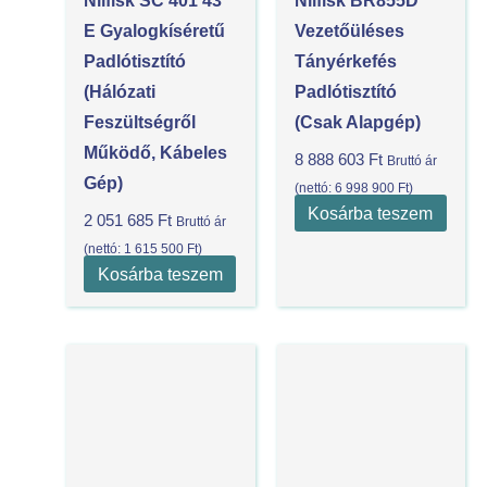
Nilfisk SC 401 43
Nilfisk BR855D
E Gyalogkíséretű
Vezetőüléses
Padlótisztító
Tányérkefés
(Hálózati
Padlótisztító
Feszültségről
(csak Alapgép)
Működő, Kábeles
8 888 603
Ft
Bruttó ár
Gép)
(nettó:
6 998 900
Ft
)
Kosárba teszem
2 051 685
Ft
Bruttó ár
(nettó:
1 615 500
Ft
)
Kosárba teszem