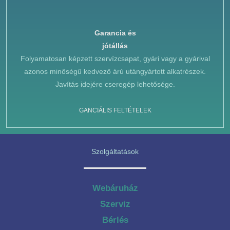
Garancia és
jótállás
Folyamatosan képzett szervízcsapat, gyári vagy a gyárival
azonos minőségű kedvező árú utángyártott alkatrészek.
Javítás idejére cseregép lehetősége.
GANCIÁLIS FELTÉTELEK
Szolgáltatások
Webáruház
Szerviz
Bérlés