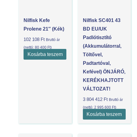
Nilfisk Kefe
Nilfisk SC401 43
Prolene 21″ (Kék)
BD EU/UK
Padlótisztító
102 108
Ft
Bruttó ár
(akkumulátorral,
(nettó:
80 400
Ft
)
Kosárba teszem
Töltővel,
Padtartóval,
Kefével) ÖNJÁRÓ,
KERÉKHAJTOTT
VÁLTOZAT!
3 804 412
Ft
Bruttó ár
(nettó:
2 995 600
Ft
)
Kosárba teszem