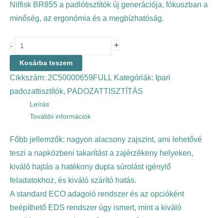
Nilfisk BR855 a padlótisztítók új generációja, fókuszban a
minőség, az ergonómia és a megbízhatóság.
+
-
Kosárba teszem
Cikkszám:
2C50000659FULL
Kategóriák:
Ipari
padozattisztítók
,
PADOZATTISZTÍTÁS
Leírás
További információk
Főbb jellemzők: nagyon alacsony zajszint, ami lehetővé
teszi a napközbeni takarítást a zajérzékeny helyeken,
kiváló hajtás a hatékony dupla súrolást igénylő
feladatokhoz, és kiváló szárító hatás.
A standard ECO adagoló rendszer és az opcióként
beépíthető EDS rendszer úgy ismert, mint a kiváló