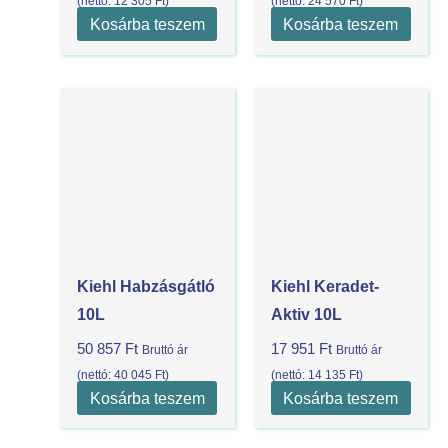
(nettó:
12 305
Ft
)
(nettó:
24 570
Ft
)
Kosárba teszem
Kosárba teszem
Kiehl Habzásgátló
Kiehl Keradet-
10L
Aktiv 10L
50 857
Ft
17 951
Ft
Bruttó ár
Bruttó ár
(nettó:
40 045
Ft
)
(nettó:
14 135
Ft
)
Kosárba teszem
Kosárba teszem