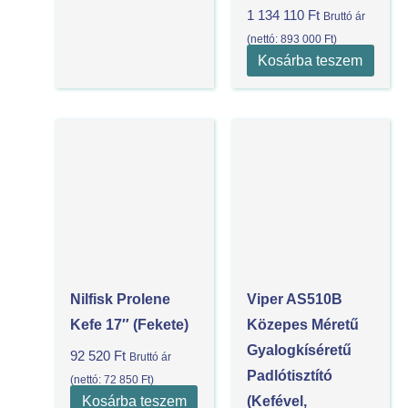
1 134 110
Ft
Bruttó ár
(nettó:
893 000
Ft
)
Kosárba teszem
Nilfisk Prolene
Viper AS510B
Kefe 17″ (Fekete)
Közepes Méretű
Gyalogkíséretű
92 520
Ft
Bruttó ár
Padlótisztító
(nettó:
72 850
Ft
)
Kosárba teszem
(kefével,