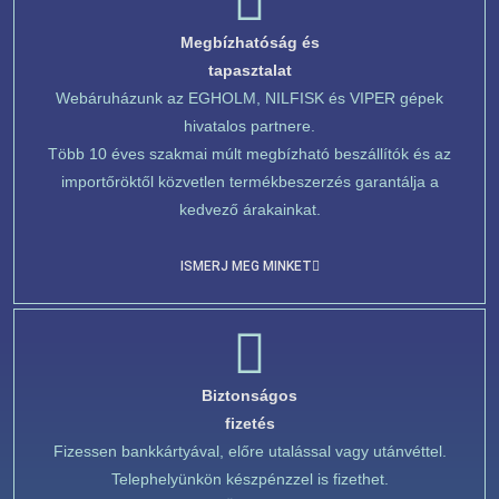
Megbízhatóság és
tapasztalat
Webáruházunk az EGHOLM, NILFISK és VIPER gépek
hivatalos partnere.
Több 10 éves szakmai múlt megbízható beszállítók és az
importőröktől közvetlen termékbeszerzés garantálja a
kedvező árakainkat.
ISMERJ MEG MINKET
Biztonságos
fizetés
Fizessen bankkártyával, előre utalással vagy utánvéttel.
Telephelyünkön készpénzzel is fizethet.