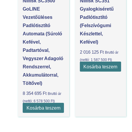
Nilfisk SC3500
Nilfisk SC351
GoLINE
Gyalogkiséretű
Vezetőüléses
Padlótisztító
Padlótisztító
(felszívógumi
Automata (súroló
Készlettel,
Kefével,
Kefével)
Padtartóval,
2 016 125
Ft
Bruttó ár
Vegyszer Adagoló
(nettó:
1 587 500
Ft
)
Kosárba teszem
Rendszerrel,
Akkumulátorral,
Töltővel)
8 354 695
Ft
Bruttó ár
(nettó:
6 578 500
Ft
)
Kosárba teszem