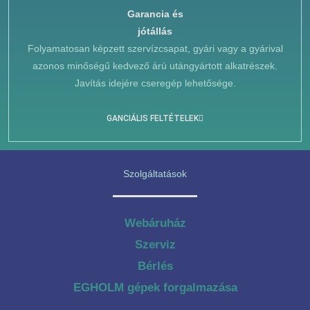
Garancia és
jótállás
Folyamatosan képzett szervízcsapat, gyári vagy a gyárival
azonos minőségű kedvező árú utángyártott alkatrészek.
Javítás idejére cseregép lehetősége.
GANCIÁLIS FELTÉTELEK
Szolgáltatások
Webáruház
Szerviz
Bérlés
EGHOLM gépek forgalmazása