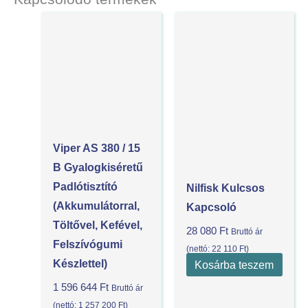
Viper AS 380 / 15
B Gyalogkiséretű
Padlótisztító
Nilfisk Kulcsos
(akkumulátorral,
Kapcsoló
Töltővel, Kefével,
28 080
Ft
Bruttó ár
Felszívógumi
(nettó:
22 110
Ft
)
Készlettel)
Kosárba teszem
1 596 644
Ft
Bruttó ár
(nettó:
1 257 200
Ft
)