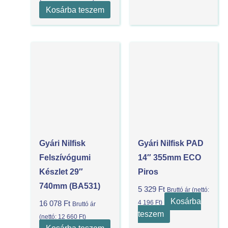
Kosárba teszem
Gyári Nilfisk
Gyári Nilfisk PAD
Felszívógumi
14″ 355mm ECO
Készlet 29″
Piros
740mm (BA531)
5 329
Ft
Bruttó ár (nettó:
Kosárba
4 196
Ft
)
16 078
Ft
Bruttó ár
teszem
(nettó:
12 660
Ft
)