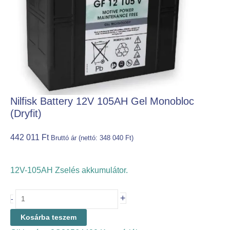
Nilfisk Battery 12V 105AH Gel Monobloc
(dryfit)
442 011
Ft
Bruttó ár (nettó:
348 040
Ft
)
12V-105AH Zselés akkumulátor.
+
-
Kosárba teszem