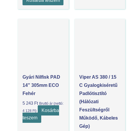
Kosárba teszem
Gyári Nilfisk PAD
Viper AS 380 / 15
14″ 305mm ECO
C Gyalogkiséretű
Fehér
Padlótisztító
(Hálózati
5 243
Ft
Bruttó ár (nettó:
Feszültségről
Kosárba
4 128
Ft
)
teszem
Működő, Kábeles
Gép)