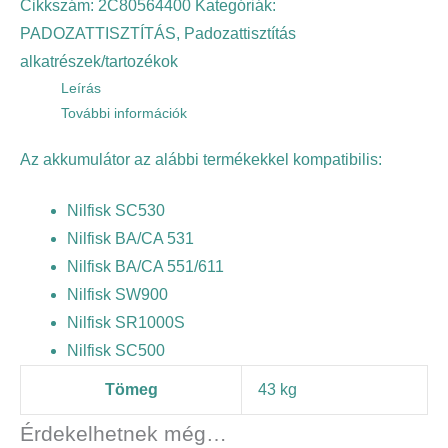
Cikkszám:
2C80564400
Kategóriák:
PADOZATTISZTÍTÁS
,
Padozattisztítás
alkatrészek/tartozékok
Leírás
További információk
Az akkumulátor az alábbi termékekkel kompatibilis:
Nilfisk SC530
Nilfisk BA/CA 531
Nilfisk BA/CA 551/611
Nilfisk SW900
Nilfisk SR1000S
Nilfisk SC500
Tömeg
43 kg
Érdekelhetnek még…