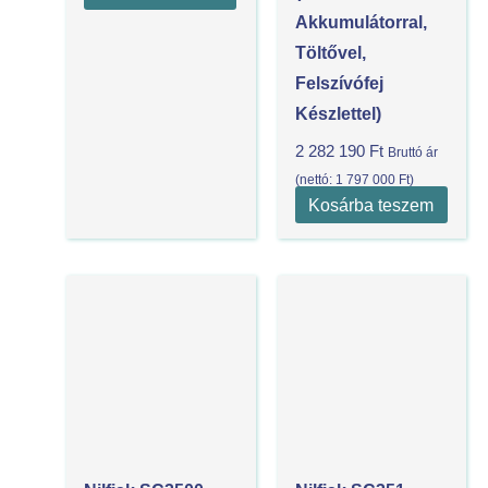
Akkumulátorral,
Töltővel,
Felszívófej
Készlettel)
2 282 190
Ft
Bruttó ár
(nettó:
1 797 000
Ft
)
Kosárba teszem