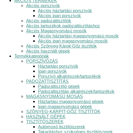
AKCIÓS TERMÉKEK
Akciós porszívók
Akciós háztartási porszívók
Akciós ipari porszívók
Akciós padozattisztítók
Akciós tartozékok padozattisztításhoz
Akciós Magasnyomású mosók
Akciós háztartási magasnyomású mosók
Akciós ipari magasnyomású mosók
Akciós Szőnyeg-Kárpit-Gőz tisztítók
Akciós használt gépek
Termékkategóriák
PORSZÍVÓZÁS
Háztartási porszívók
Ipari porszívók
Porszívó alkatrészek/tartozékok
PADOZATTISZTÍTÁS
Padozattisztító gépek
Padozattisztítás alkatrészek/tartozékok
MAGASNYOMÁSÚ MOSÁS
Háztartási magasnyomású gépek
Ipari magasnyomású gépek
SZŐNYEG-KÁRPIT-GŐZ TISZTÍTÓK
HASZNÁLT GÉPEK
TISZTÍTÓSZEREK
Autómosó tisztítószerek
Takarításhoz szükséges tisztítószerek