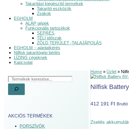
Takarítást kiegészítő termékek
Takarító eszközök
Zsákok
EGHOLM
ALAP gépek
Funkcionális tartozékok
SEPRÉS
TÉLI időszak
ZÖLD TERÜLET -TALAJÁPOLÁS
EGHOLM – ajánlatkérés
Nilfisk takarítógép bérlés
LÍZING cégeknek
Kapcsolat
Home
»
Üzlet
»
Nilf
Nilfisk Batte
412 191
Ft
Bruttó
AKCIÓS TERMÉKEK
Zselés akkumulát
PORSZÍVÓK