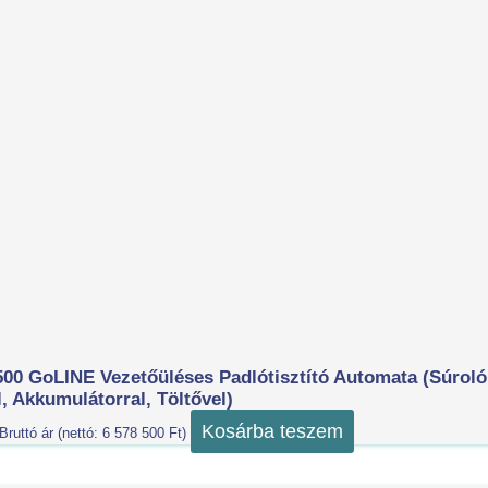
500 GoLINE Vezetőüléses Padlótisztító Automata (súroló
, Akkumulátorral, Töltővel)
Kosárba teszem
Bruttó ár (nettó:
6 578 500
Ft
)