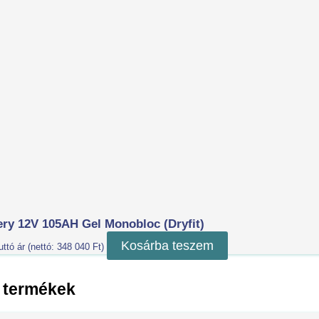
tery 12V 105AH Gel Monobloc (dryfit)
Kosárba teszem
uttó ár (nettó:
348 040
Ft
)
 termékek