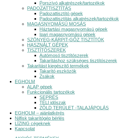
Porszívó alkatrészek/tartozékok
PADOZATTISZTÍTÁS
Padozattisztító gépek
Padozattisztítás alkatrészek/tartozékok
MAGASNYOMÁSÚ MOSÁS
Háztartási magasnyomású gépek
Ipari magasnyomású gépek
SZŐNYEG-KÁRPIT-GŐZ TISZTÍTÓK
HASZNÁLT GÉPEK
TISZTÍTÓSZEREK
Autómosó tisztítószerek
Takarításhoz szükséges tisztítószerek
Takarítást kiegészítő termékek
Takarító eszközök
Zsákok
EGHOLM
ALAP gépek
Funkcionális tartozékok
SEPRÉS
TÉLI időszak
ZÖLD TERÜLET -TALAJÁPOLÁS
EGHOLM – ajánlatkérés
Nilfisk takarítógép bérlés
LÍZING cégeknek
Kapcsolat