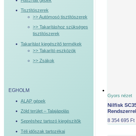
Használt gépek
Tisztítószerek
>> Autómosó tisztítószerek
>> Takarításhoz szükséges
tisztítószerek
Takarítást kiegészítő termékek
>> Takarító eszközök
>> Zsákok
EGHOLM
Gyors nézet
ALAP gépek
Nilfisk SC3
Rendszerrel
Zöld terület – Talajápolás
8 354 695
Ft
Sepréshez tartozó kiegészítők
Téli időszak tartozékai