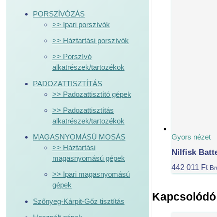
PORSZÍVÓZÁS
>> Ipari porszívók
>> Háztartási porszívók
>> Porszívó
alkatrészek/tartozékok
PADOZATTISZTÍTÁS
>> Padozattisztító gépek
>> Padozattisztítás
alkatrészek/tartozékok
Gyors nézet
MAGASNYOMÁSÚ MOSÁS
>> Háztartási
Nilfisk Bat
magasnyomású gépek
442 011
Ft
Br
>> Ipari magasnyomású
gépek
Kapcsolódó
Szőnyeg-Kárpit-Gőz tisztítás