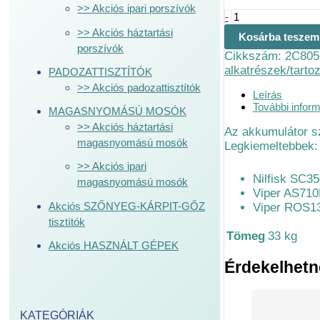
>> Akciós ipari porszívók
-
>> Akciós háztartási
Kosárba teszem
porszívók
Cikkszám:
2C805
alkatrészek/tarto
PADOZATTISZTÍTÓK
>> Akciós padozattisztítók
Leírás
További infor
MAGASNYOMÁSÚ MOSÓK
>> Akciós háztartási
Az akkumulátor sz
magasnyomású mosók
Legkiemeltebbek:
>> Akciós ipari
Nilfisk SC3
magasnyomású mosók
Viper AS71
Akciós SZŐNYEG-KÁRPIT-GŐZ
Viper ROS1
tisztítók
Tömeg
33 kg
Akciós HASZNÁLT GÉPEK
Érdekelhet
KATEGÓRIÁK