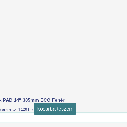
isk PAD 14″ 305mm ECO Fehér
Kosárba teszem
ó ár (nettó:
4 128
Ft
)