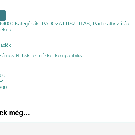
+
64000
Kategóriák:
PADOZATTISZTÍTÁS
,
Padozattisztítás
zékok
mációk
ámos Nilfisk termékkel kompatibilis.
500
0R
300
nek még…