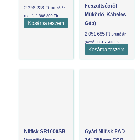
Feszültségről
2 396 236
Ft
Bruttó ár
Működő, Kábeles
(nettó:
1 886 800
Ft
)
Kosárba teszem
Gép)
2 051 685
Ft
Bruttó ár
(nettó:
1 615 500
Ft
)
Kosárba teszem
Nilfisk SR1000SB
Gyári Nilfisk PAD