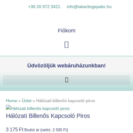
Skip
Hálózati
K
+36 20 972 3421
info@takaritogepabc.hu
to
billenős
e
content
kapcsoló
r
piros
e
Fiókom
mennyiség
s
Kosár
é
s
Üdvözöljük webáruházunkban!
Home
»
Üzlet
»
Hálózati billenős kapcsoló piros
Hálózati Billenős Kapcsoló Piros
3 175
Ft
Bruttó ár (nettó:
2 500
Ft
)