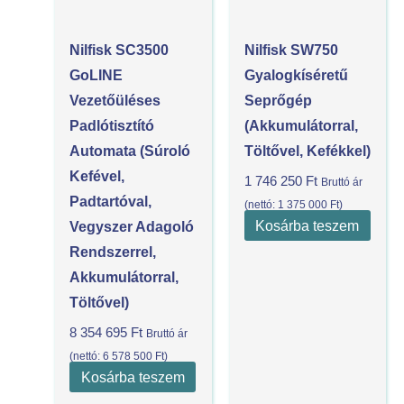
Nilfisk SC3500
Nilfisk SW750
GoLINE
Gyalogkíséretű
Vezetőüléses
Seprőgép
Padlótisztító
(akkumulátorral,
Automata (súroló
Töltővel, Kefékkel)
Kefével,
1 746 250
Ft
Bruttó ár
Padtartóval,
(nettó:
1 375 000
Ft
)
Kosárba teszem
Vegyszer Adagoló
Rendszerrel,
Akkumulátorral,
Töltővel)
8 354 695
Ft
Bruttó ár
(nettó:
6 578 500
Ft
)
Kosárba teszem