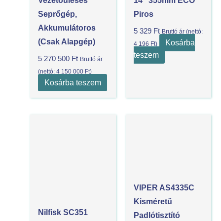
Vezetőüléses
14″ 355mm ECO
Seprőgép,
Piros
Akkumulátoros
5 329
Ft
Bruttó ár (nettó:
(csak Alapgép)
Kosárba
4 196
Ft
)
teszem
5 270 500
Ft
Bruttó ár
(nettó:
4 150 000
Ft
)
Kosárba teszem
VIPER AS4335C
Kisméretű
Nilfisk SC351
Padlótisztító