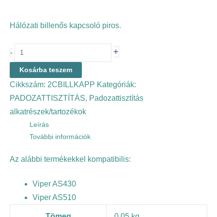
Hálózati billenős kapcsoló piros.
+
-
Kosárba teszem
Cikkszám:
2CBILLKAPP
Kategóriák:
PADOZATTISZTÍTÁS
,
Padozattisztítás
alkatrészek/tartozékok
Leírás
További információk
Az alábbi termékekkel kompatibilis:
Viper AS430
Viper AS510
Tömeg
0,05 kg