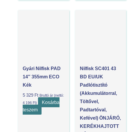
Gyári Nilfisk PAD
Nilfisk SC401 43
14″ 355mm ECO
BD EU/UK
Kék
Padlótisztító
(akkumulátorral,
5 329
Ft
Bruttó ár (nettó:
Töltővel,
Kosárba
4 196
Ft
)
teszem
Padtartóval,
Kefével) ÖNJÁRÓ,
KERÉKHAJTOTT