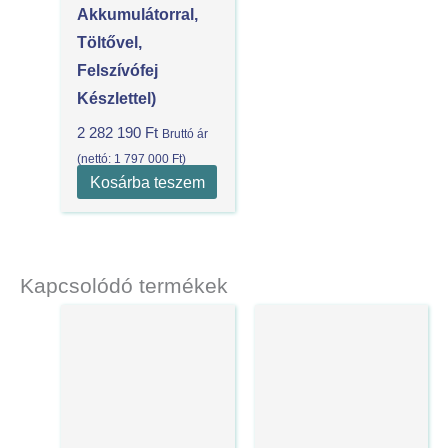
Akkumulátorral,
Töltővel,
Felszívófej
Készlettel)
2 282 190
Ft
Bruttó ár
(nettó:
1 797 000
Ft
)
Kosárba teszem
Kapcsolódó termékek