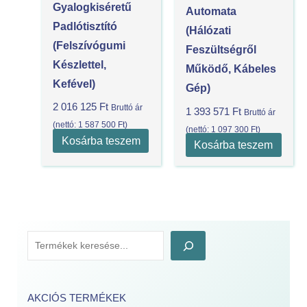
Gyalogkiséretű
Automata
Padlótisztító
(Hálózati
(felszívógumi
Feszültségről
Készlettel,
Működő, Kábeles
Kefével)
Gép)
2 016 125
Ft
Bruttó ár
1 393 571
Ft
Bruttó ár
(nettó:
1 587 500
Ft
)
(nettó:
1 097 300
Ft
)
Kosárba teszem
Kosárba teszem
AKCIÓS TERMÉKEK