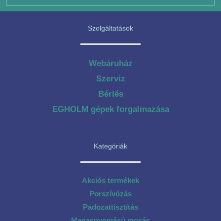
Szolgáltatások
Webáruház
Szerviz
Bérlés
EGHOLM gépek forgalmazása
Kategóriák
Akciós termékek
Porszívózás
Padozattisztítás
Magasnyomású mosás