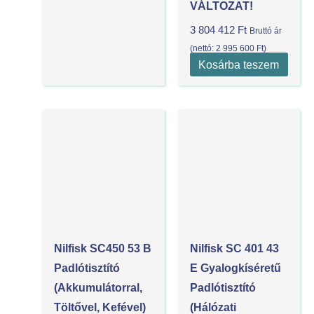
VÁLTOZAT!
3 804 412
Ft
Bruttó ár
(nettó:
2 995 600
Ft
)
Kosárba teszem
Nilfisk SC450 53 B
Nilfisk SC 401 43
Padlótisztító
E Gyalogkíséretű
(akkumulátorral,
Padlótisztító
Töltővel, Kefével)
(Hálózati