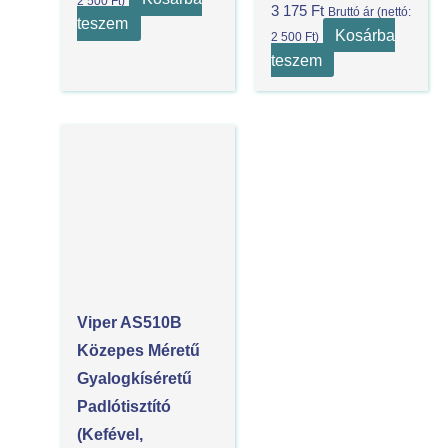
2 500
Ft
)
3 175
Ft
Bruttó ár (nettó:
teszem
Kosárba
2 500
Ft
)
teszem
Viper AS510B
Közepes Méretű
Gyalogkíséretű
Padlótisztító
(kefével,