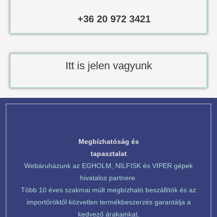
+36 20 972 3421
Itt is jelen vagyunk
Megbízhatóság és
tapasztalat
Webáruházunk az EGHOLM, NILFISK és VIPER gépek
hivatalos partnere.
Több 10 éves szakmai múlt megbízható beszállítók és az
importőröktől közvetlen termékbeszerzés garantálja a
kedvező árakainkat.