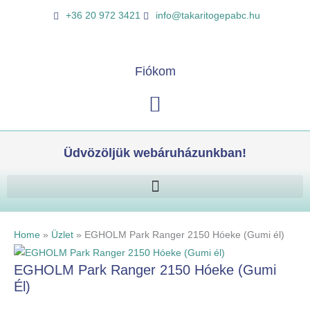
Skip
K
+36 20 972 3421
info@takaritogepabc.hu
to
e
content
r
e
Fiókom
s
Kosár
é
s
Üdvözöljük webáruházunkban!
Home
»
Üzlet
»
EGHOLM Park Ranger 2150 Hóeke (Gumi él)
EGHOLM Park Ranger 2150 Hóeke (Gumi
Él)