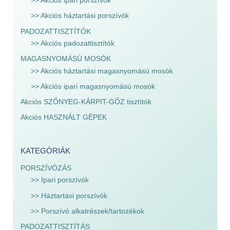
>> Akciós ipari porszívók
>> Akciós háztartási porszívók
PADOZATTISZTÍTÓK
>> Akciós padozattisztítók
MAGASNYOMÁSÚ MOSÓK
>> Akciós háztartási magasnyomású mosók
>> Akciós ipari magasnyomású mosók
Akciós SZŐNYEG-KÁRPIT-GŐZ tisztítók
Akciós HASZNÁLT GÉPEK
KATEGÓRIÁK
PORSZÍVÓZÁS
>> Ipari porszívók
>> Háztartási porszívók
>> Porszívó alkatrészek/tartozékok
PADOZATTISZTÍTÁS