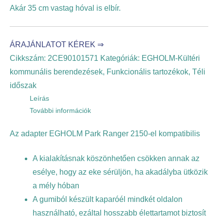
Akár 35 cm vastag hóval is elbír.
ÁRAJÁNLATOT KÉREK ⇒
Cikkszám:
2CE90101571
Kategóriák:
EGHOLM-Kültéri
kommunális berendezések
,
Funkcionális tartozékok
,
Téli
időszak
Leírás
További információk
Az adapter EGHOLM Park Ranger 2150-el kompatibilis
A kialakításnak köszönhetően csökken annak az
esélye, hogy az eke sérüljön, ha akadályba ütközik
a mély hóban
A gumiból készült kaparóél mindkét oldalon
használható, ezáltal hosszabb élettartamot biztosít