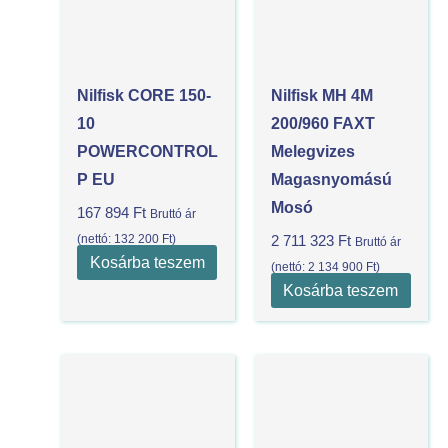
Nilfisk CORE 150-
Nilfisk MH 4M
10
200/960 FAXT
POWERCONTROL
Melegvizes
P EU
Magasnyomású
Mosó
167 894
Ft
Bruttó ár
(nettó:
132 200
Ft
)
2 711 323
Ft
Bruttó ár
Kosárba teszem
(nettó:
2 134 900
Ft
)
Kosárba teszem