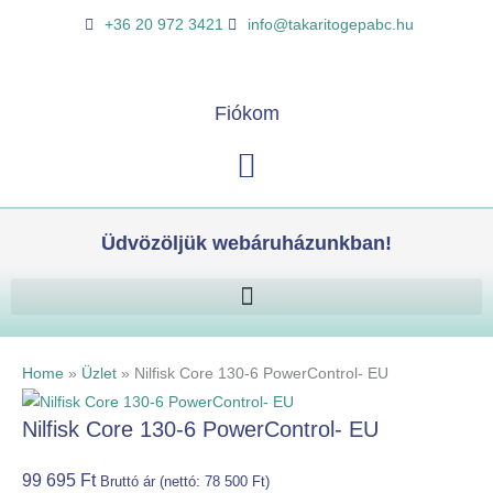
Skip
Nilfisk
K
+36 20 972 3421
info@takaritogepabc.hu
to
Core
e
content
130-
r
6
e
Fiókom
PowerControl-
s
EU
Kosár
é
mennyiség
s
Üdvözöljük webáruházunkban!
Home
»
Üzlet
»
Nilfisk Core 130-6 PowerControl- EU
Nilfisk Core 130-6 PowerControl- EU
99 695
Ft
Bruttó ár (nettó:
78 500
Ft
)