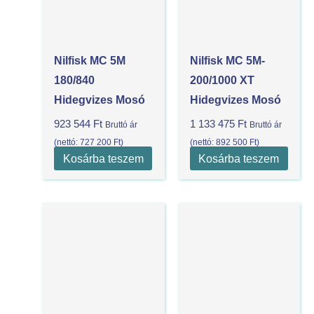
Nilfisk MC 5M
Nilfisk MC 5M-
180/840
200/1000 XT
Hidegvizes Mosó
Hidegvizes Mosó
923 544
Ft
1 133 475
Ft
Bruttó ár
Bruttó ár
(nettó:
727 200
Ft
)
(nettó:
892 500
Ft
)
Kosárba teszem
Kosárba teszem