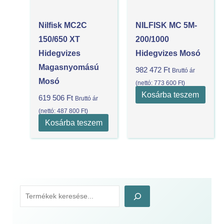
Nilfisk MC2C
NILFISK MC 5M-
150/650 XT
200/1000
Hidegvizes
Hidegvizes Mosó
Magasnyomású
982 472
Ft
Bruttó ár
Mosó
(nettó:
773 600
Ft
)
Kosárba teszem
619 506
Ft
Bruttó ár
(nettó:
487 800
Ft
)
Kosárba teszem