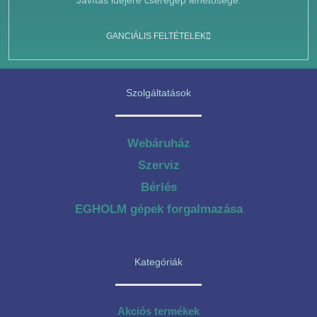
Javítás idejére cseregép lehetősége.
GANCIÁLIS FELTÉTELEK
Szolgáltatások
Webáruház
Szerviz
Bérlés
EGHOLM gépek forgalmazása
Kategóriák
Akciós termékek