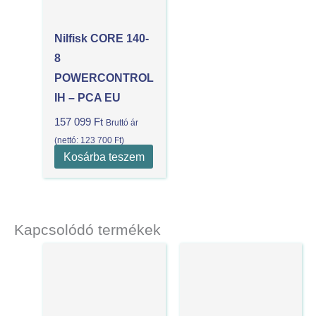
Nilfisk CORE 140-
8
POWERCONTROL
IH – PCA EU
157 099
Ft
Bruttó ár
(nettó:
123 700
Ft
)
Kosárba teszem
Kapcsolódó termékek