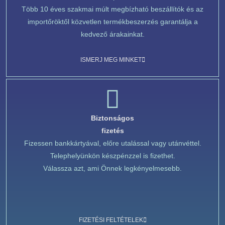
Több 10 éves szakmai múlt megbízható beszállítók és az
importőröktől közvetlen termékbeszerzés garantálja a
kedvező árakainkat.
ISMERJ MEG MINKET
Biztonságos
fizetés
Fizessen bankkártyával, előre utalással vagy utánvéttel.
Telephelyünkön készpénzzel is fizethet.
Válassza azt, ami Önnek legkényelmesebb.
FIZETÉSI FELTÉTELEK