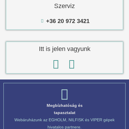
Szerviz
+36 20 972 3421
Itt is jelen vagyunk
Megbízhatóság és
tapasztalat
Webáruházunk az EGHOLM, NILFISK és VIPER gépek
hivatalos partnere.