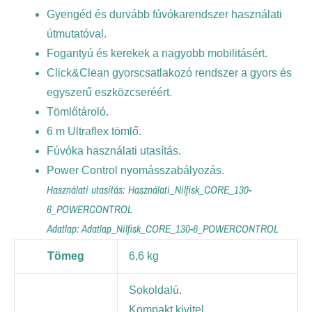
Gyengéd és durvább fúvókarendszer használati
útmutatóval.
Fogantyú és kerekek a nagyobb mobilitásért.
Click&Clean gyorscsatlakozó rendszer a gyors és
egyszerű eszközcseréért.
Tömlőtároló.
6 m Ultraflex tömlő.
Fúvóka használati utasítás.
Power Control nyomásszabályozás.
Használati utasítás:
Használati_Nilfisk_CORE_130-
6_POWERCONTROL
Adatlap:
Adatlap_Nilfisk_CORE_130-6_POWERCONTROL
Tömeg
6,6 kg
Sokoldalú.
Kompakt kivitel.