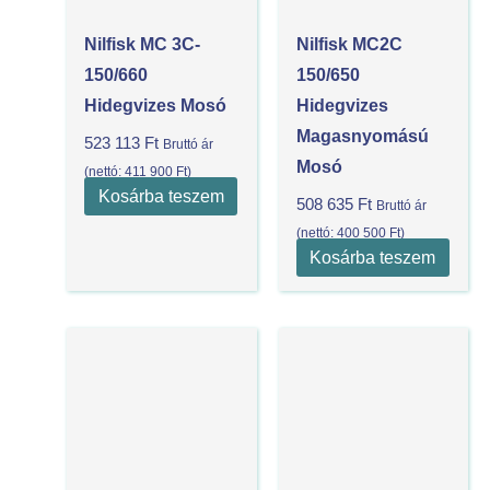
Nilfisk MC 3C-
Nilfisk MC2C
150/660
150/650
Hidegvizes Mosó
Hidegvizes
Magasnyomású
523 113
Ft
Bruttó ár
Mosó
(nettó:
411 900
Ft
)
Kosárba teszem
508 635
Ft
Bruttó ár
(nettó:
400 500
Ft
)
Kosárba teszem