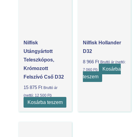
Nilfisk
Nilfisk Hollander
Utángyártott
D32
Teleszkópos,
8 966
Ft
Bruttó ár (nettó:
Krómozott
Kosárba
7 060
Ft
)
teszem
Felszívó Cső D32
15 875
Ft
Bruttó ár
(nettó:
12 500
Ft
)
Kosárba teszem