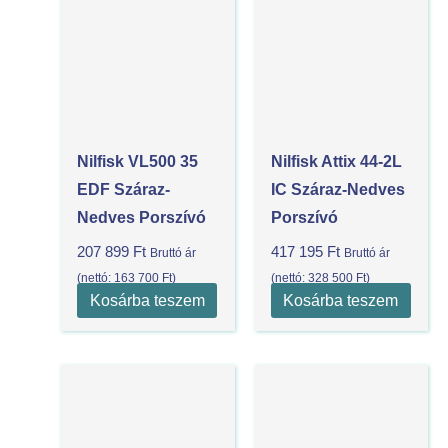
Nilfisk VL500 35
Nilfisk Attix 44-2L
EDF Száraz-
IC Száraz-Nedves
Nedves Porszívó
Porszívó
207 899
Ft
417 195
Ft
Bruttó ár
Bruttó ár
(nettó:
163 700
Ft
)
(nettó:
328 500
Ft
)
Kosárba teszem
Kosárba teszem