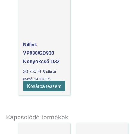
Nilfisk
VP930/GD930
Könyökcső D32
30 759
Ft
Bruttó ár
(nettó:
24 220
Ft
)
Kosárba teszem
Kapcsolódó termékek