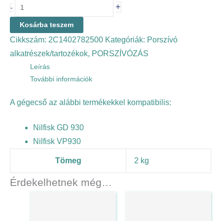
+
-
Kosárba teszem
Cikkszám:
2C1402782500
Kategóriák:
Porszívó
alkatrészek/tartozékok
,
PORSZÍVÓZÁS
Leírás
További információk
A gégecső az alábbi termékekkel kompatibilis:
Nilfisk GD 930
Nilfisk VP930
Tömeg
2 kg
Érdekelhetnek még…