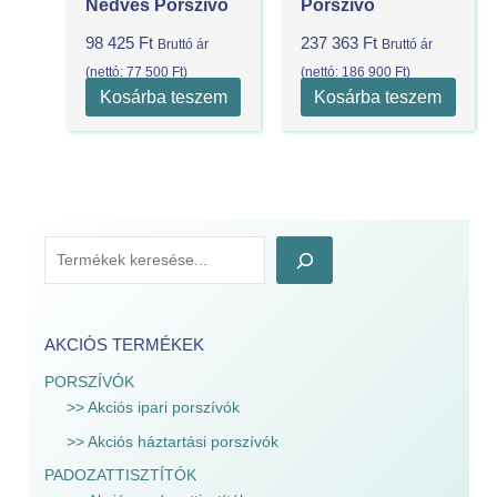
Nedves Porszívó
Porszívó
98 425
Ft
237 363
Ft
Bruttó ár
Bruttó ár
(nettó:
77 500
Ft
)
(nettó:
186 900
Ft
)
Kosárba teszem
Kosárba teszem
AKCIÓS TERMÉKEK
PORSZÍVÓK
>> Akciós ipari porszívók
>> Akciós háztartási porszívók
PADOZATTISZTÍTÓK