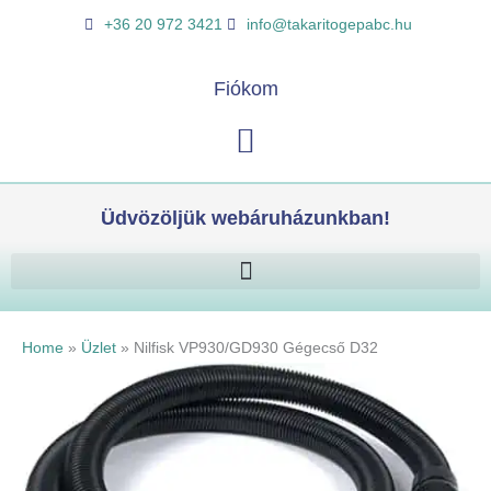
Skip
Nilfisk
K
+36 20 972 3421
info@takaritogepabc.hu
to
VP930/GD930
e
content
Gégecső
r
Fiókom
D32
e
mennyiség
Kosár
s
é
s
Üdvözöljük webáruházunkban!
Home
»
Üzlet
»
Nilfisk VP930/GD930 Gégecső D32