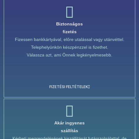
Biztonságos
fizetés
Fizessen bankkártyával, előre utalással vagy utánvéttel.
Telephelyünkön készpénzzel is fizethet.
Válassza azt, ami Önnek legkényelmesebb.
FIZETÉSI FELTÉTELEK
Akár ingyenes
szállítás
Kérheti megrendelésének kiszállítását futárszolgálattal, de