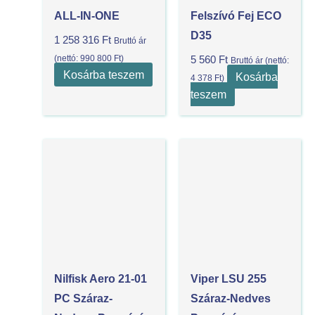
ALL-IN-ONE
Felszívó Fej ECO
D35
1 258 316
Ft
Bruttó ár
(nettó:
990 800
Ft
)
5 560
Ft
Bruttó ár (nettó:
Kosárba teszem
Kosárba
4 378
Ft
)
teszem
Nilfisk Aero 21-01
Viper LSU 255
PC Száraz-
Száraz-Nedves