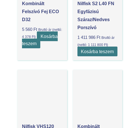
Kombinált
Nilfisk S2 L40 FN
Felszívó Fej ECO
Egyfázisú
D32
Száraz/nedves
Porszívó
5 560
Ft
Bruttó ár (nettó:
Kosárba
4 378
Ft
)
1 411 986
Ft
Bruttó ár
teszem
(nettó:
1 111 800
Ft
)
Kosárba teszem
Nilfisk VHS120
Kombinált