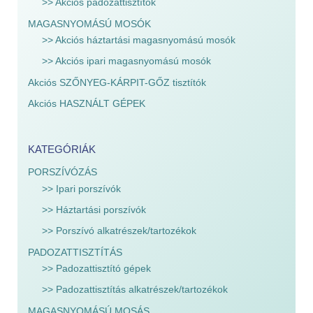
>> Akciós padozattisztítók
MAGASNYOMÁSÚ MOSÓK
>> Akciós háztartási magasnyomású mosók
>> Akciós ipari magasnyomású mosók
Akciós SZŐNYEG-KÁRPIT-GŐZ tisztítók
Akciós HASZNÁLT GÉPEK
KATEGÓRIÁK
PORSZÍVÓZÁS
>> Ipari porszívók
>> Háztartási porszívók
>> Porszívó alkatrészek/tartozékok
PADOZATTISZTÍTÁS
>> Padozattisztító gépek
>> Padozattisztítás alkatrészek/tartozékok
MAGASNYOMÁSÚ MOSÁS