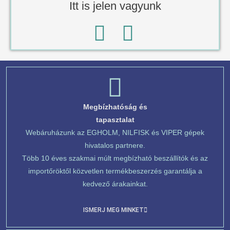
Itt is jelen vagyunk
Megbízhatóság és
tapasztalat
Webáruházunk az EGHOLM, NILFISK és VIPER gépek
hivatalos partnere.
Több 10 éves szakmai múlt megbízható beszállítók és az
importőröktől közvetlen termékbeszerzés garantálja a
kedvező árakainkat.
ISMERJ MEG MINKET