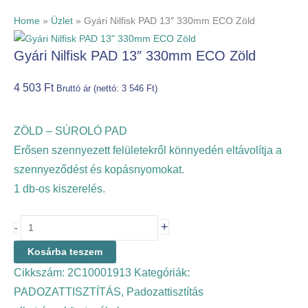
Home
»
Üzlet
»
Gyári Nilfisk PAD 13″ 330mm ECO Zöld
Gyári Nilfisk PAD 13″ 330mm ECO Zöld
4 503
Ft
Bruttó ár (nettó:
3 546
Ft
)
ZÖLD – SÚROLÓ PAD
Erősen szennyezett felületekről könnyedén eltávolítja a
szennyeződést és kopásnyomokat.
1 db-os kiszerelés.
+
-
Kosárba teszem
Cikkszám:
2C10001913
Kategóriák:
PADOZATTISZTÍTÁS
,
Padozattisztítás