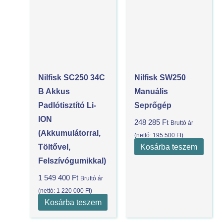
Nilfisk SC250 34C
Nilfisk SW250
B Akkus
Manuális
Padlótisztító Li-
Seprőgép
ION
248 285
Ft
Bruttó ár
(akkumulátorral,
(nettó:
195 500
Ft
)
Kosárba teszem
Töltővel,
Felszívógumikkal)
1 549 400
Ft
Bruttó ár
(nettó:
1 220 000
Ft
)
Kosárba teszem