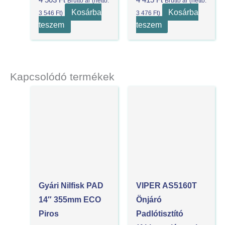
Bruttó ár (nettó:
Bruttó ár (nettó:
Kosárba
Kosárba
3 546
Ft
)
3 476
Ft
)
teszem
teszem
Kapcsolódó termékek
Gyári Nilfisk PAD
VIPER AS5160T
14″ 355mm ECO
Önjáró
Piros
Padlótisztító