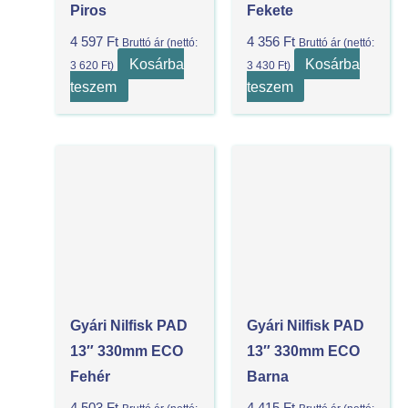
Piros
Fekete
4 597
Ft
4 356
Ft
Bruttó ár (nettó:
Bruttó ár (nettó:
Kosárba
Kosárba
3 620
Ft
)
3 430
Ft
)
teszem
teszem
Gyári Nilfisk PAD
Gyári Nilfisk PAD
13″ 330mm ECO
13″ 330mm ECO
Fehér
Barna
4 503
Ft
4 415
Ft