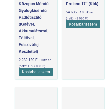
Közepes Méretű
Prolene 17″ (Kék)
Gyalogkíséretű
54 635
Ft
Bruttó ár
Padlótisztító
(nettó:
43 020
Ft
)
Kosárba teszem
(kefével,
Akkumulátorral,
Töltővel,
Felszívófej
Készlettel)
2 282 190
Ft
Bruttó ár
(nettó:
1 797 000
Ft
)
Kosárba teszem