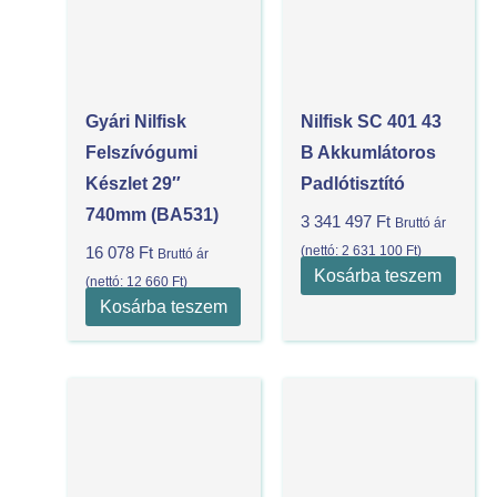
Gyári Nilfisk
Nilfisk SC 401 43
Felszívógumi
B Akkumlátoros
Készlet 29″
Padlótisztító
740mm (BA531)
3 341 497
Ft
Bruttó ár
(nettó:
2 631 100
Ft
)
16 078
Ft
Bruttó ár
Kosárba teszem
(nettó:
12 660
Ft
)
Kosárba teszem