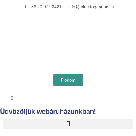
Skip
Gyári
K
+36 20 972 3421
info@takaritogepabc.hu
to
Nilfisk
e
content
PAD
r
13"
e
330mm
s
ECO
é
Zöld
s
mennyiség
Fiókom
Kosár
Üdvözöljük webáruházunkban!