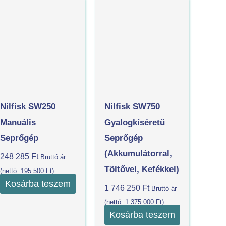
Nilfisk SW250
Nilfisk SW750
Manuális
Gyalogkíséretű
Seprőgép
Seprőgép
(akkumulátorral,
248 285
Ft
Bruttó ár
Töltővel, Kefékkel)
(nettó:
195 500
Ft
)
Kosárba teszem
1 746 250
Ft
Bruttó ár
(nettó:
1 375 000
Ft
)
Kosárba teszem