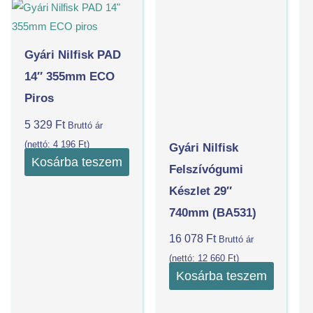
Gyári Nilfisk PAD
14″ 355mm ECO
Piros
5 329
Ft
Bruttó ár
(nettó:
4 196
Ft
)
Gyári Nilfisk
Kosárba teszem
Felszívógumi
Készlet 29″
740mm (BA531)
16 078
Ft
Bruttó ár
(nettó:
12 660
Ft
)
Kosárba teszem