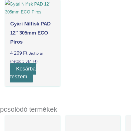
Gyári Nilfisk PAD
12″ 305mm ECO
Piros
4 209
Ft
Bruttó ár
(nettó:
3 314
Ft
)
Kosárba
teszem
pcsolódó termékek