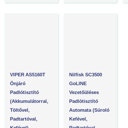
VIPER AS5160T
Nilfisk SC3500
Önjáró
GoLINE
Padlótisztító
Vezetőüléses
(akkumulátorral,
Padlótisztító
Töltővel,
Automata (súroló
Padtartóval,
Kefével,
Kefével)
Padtartóval,