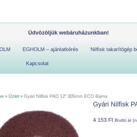
Gyári
Nilfisk
PAD
12"
Üdvözöljük webáruházunkban!
305mm
ECO
OLM
EGHOLM – ajánlatkérés
Nilfisk takarítógép b
Barna
mennyiség
Kapcsolat
me
»
Üzlet
»
Gyári Nilfisk PAD 12″ 305mm ECO Barna
Gyári Nilfisk
4 153
Ft
Bruttó ár (