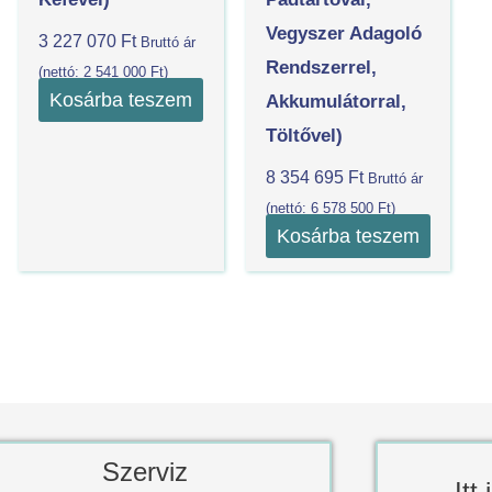
Vegyszer Adagoló
3 227 070
Ft
Bruttó ár
Rendszerrel,
(nettó:
2 541 000
Ft
)
Kosárba teszem
Akkumulátorral,
Töltővel)
8 354 695
Ft
Bruttó ár
(nettó:
6 578 500
Ft
)
Kosárba teszem
Szerviz
Itt