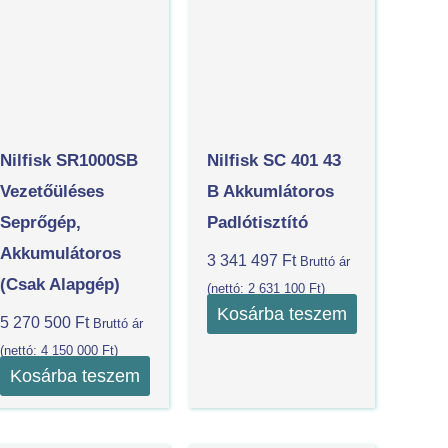
Nilfisk SR1000SB
Nilfisk SC 401 43
Vezetőüléses
B Akkumlátoros
Seprőgép,
Padlótisztító
Akkumulátoros
3 341 497
Ft
Bruttó ár
(csak Alapgép)
(nettó:
2 631 100
Ft
)
Kosárba teszem
5 270 500
Ft
Bruttó ár
(nettó:
4 150 000
Ft
)
Kosárba teszem