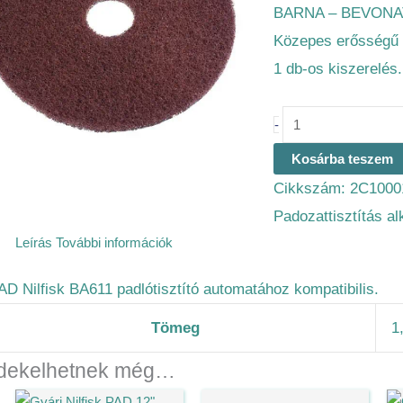
BARNA – BEVONA
Közepes erősségű be
1 db-os kiszerelés.
-
Kosárba teszem
Cikkszám:
2C1000
Padozattisztítás a
Leírás
További információk
AD Nilfisk BA611 padlótisztító automatához kompatibilis.
Tömeg
1
dekelhetnek még…