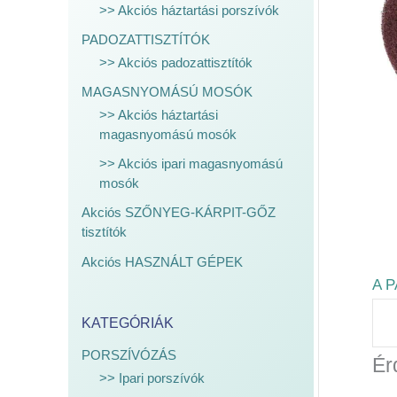
>> Akciós háztartási porszívók
PADOZATTISZTÍTÓK
>> Akciós padozattisztítók
MAGASNYOMÁSÚ MOSÓK
>> Akciós háztartási
magasnyomású mosók
>> Akciós ipari magasnyomású
mosók
Akciós SZŐNYEG-KÁRPIT-GŐZ
tisztítók
Akciós HASZNÁLT GÉPEK
A P
KATEGÓRIÁK
PORSZÍVÓZÁS
Ér
>> Ipari porszívók