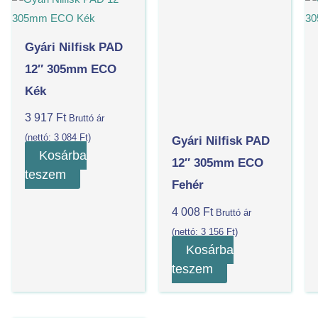
Gyári Nilfisk PAD
12″ 305mm ECO
Kék
3 917
Ft
Bruttó ár
(nettó:
3 084
Ft
)
Gyári Nilfisk PAD
Kosárba
12″ 305mm ECO
teszem
Fehér
4 008
Ft
Bruttó ár
(nettó:
3 156
Ft
)
Kosárba
teszem