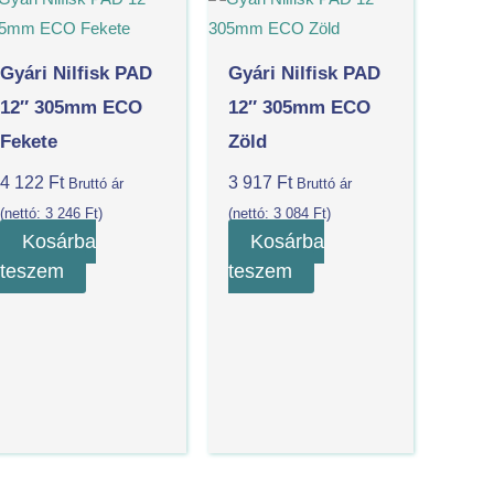
Gyári Nilfisk PAD
Gyári Nilfisk PAD
12″ 305mm ECO
12″ 305mm ECO
Fekete
Zöld
4 122
Ft
3 917
Ft
Bruttó ár
Bruttó ár
(nettó:
3 246
Ft
)
(nettó:
3 084
Ft
)
Kosárba
Kosárba
teszem
teszem