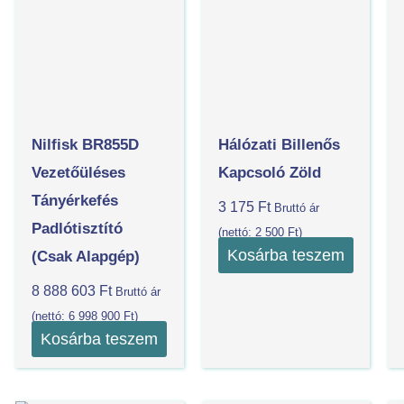
Nilfisk BR855D
Hálózati Billenős
Vezetőüléses
Kapcsoló Zöld
Tányérkefés
3 175
Ft
Bruttó ár
Padlótisztító
(nettó:
2 500
Ft
)
Kosárba teszem
(csak Alapgép)
8 888 603
Ft
Bruttó ár
(nettó:
6 998 900
Ft
)
Kosárba teszem