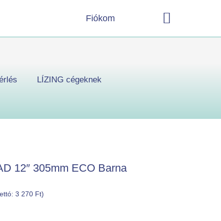
Kosár
Fiókom
érlés
LÍZING cégeknek
 PAD 12″ 305mm ECO Barna
nettó:
3 270
Ft
)