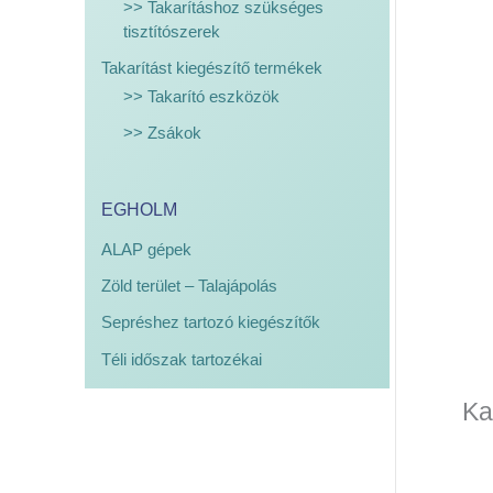
>> Takarításhoz szükséges
tisztítószerek
Takarítást kiegészítő termékek
>> Takarító eszközök
>> Zsákok
EGHOLM
ALAP gépek
Zöld terület – Talajápolás
Sepréshez tartozó kiegészítők
Téli időszak tartozékai
Ka