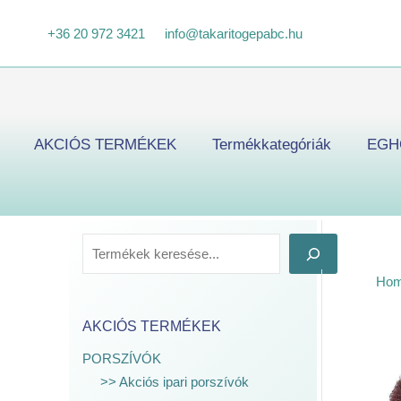
Skip
K
+36 20 972 3421
info@takaritogepabc.hu
to
e
content
r
e
s
AKCIÓS TERMÉKEK
Termékkategóriák
EGH
é
s
Ho
AKCIÓS TERMÉKEK
PORSZÍVÓK
>> Akciós ipari porszívók