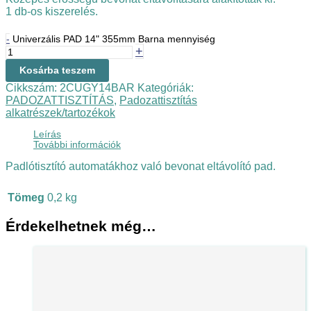
1 db-os kiszerelés.
-
Univerzális PAD 14" 355mm Barna mennyiség
+
Kosárba teszem
Cikkszám:
2CUGY14BAR
Kategóriák:
PADOZATTISZTÍTÁS
,
Padozattisztítás
alkatrészek/tartozékok
Leírás
További információk
Padlótisztító automatákhoz való bevonat eltávolító pad.
Tömeg
0,2 kg
Érdekelhetnek még…