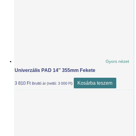
Gyors nézet
Univerzális PAD 14″ 355mm Fekete
Kosárba teszem
3 810
Ft
Bruttó ár (nettó:
3 000
Ft
)