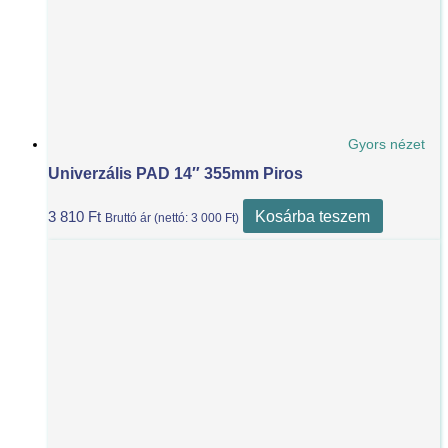
Gyors nézet
Univerzális PAD 14″ 355mm Piros
Kosárba teszem
3 810
Ft
Bruttó ár (nettó:
3 000
Ft
)