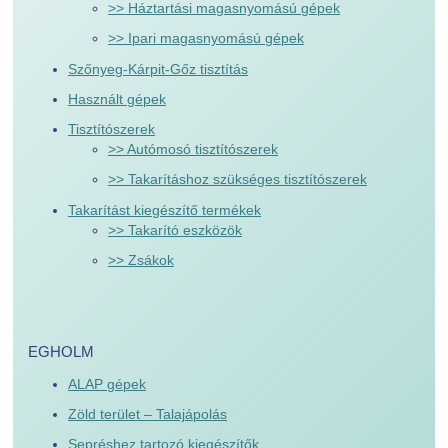
>> Háztartási magasnyomású gépek
>> Ipari magasnyomású gépek
Szőnyeg-Kárpit-Gőz tisztítás
Használt gépek
Tisztítószerek
>> Autómosó tisztítószerek
>> Takarításhoz szükséges tisztítószerek
Takarítást kiegészítő termékek
>> Takarító eszközök
>> Zsákok
EGHOLM
ALAP gépek
Zöld terület – Talajápolás
Sepréshez tartozó kiegészítők