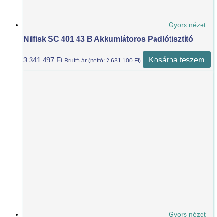
Gyors nézet
Nilfisk SC 401 43 B Akkumlátoros Padlótisztító
Kosárba teszem
3 341 497
Ft
Bruttó ár (nettó:
2 631 100
Ft
)
Gyors nézet