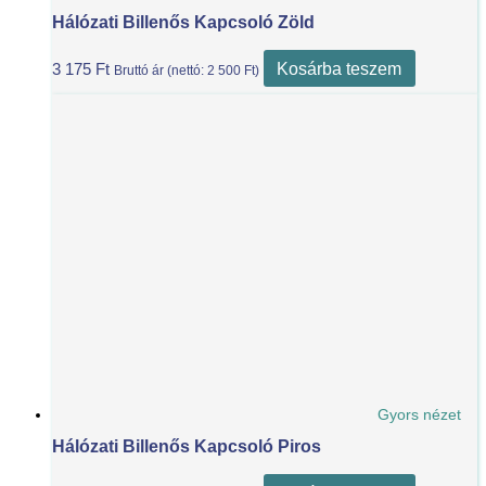
Hálózati Billenős Kapcsoló Zöld
Kosárba teszem
3 175
Ft
Bruttó ár (nettó:
2 500
Ft
)
Gyors nézet
Hálózati Billenős Kapcsoló Piros