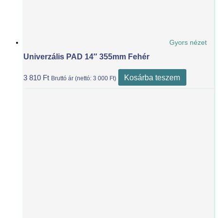
Gyors nézet
Univerzális PAD 14″ 355mm Fehér
Kosárba teszem
3 810
Ft
Bruttó ár (nettó:
3 000
Ft
)