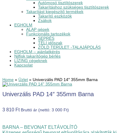
Autómosó tisztítószerek
Takarításhoz szükséges tisztítószerek
Takarítást kiegészítő termékek
Takarító eszközök
Zsákok
EGHOLM
ALAP gépek
Funkcionális tartozékok
SEPRÉS
TÉLI időszak
ZÖLD TERÜLET -TALAJÁPOLÁS
EGHOLM – ajánlatkérés
Nilfisk takarítógép bérlés
LÍZING cégeknek
Kapcsolat
Home
»
Üzlet
»
Univerzális PAD 14″ 355mm Barna
Univerzális PAD 14″ 355mm Barna
3 810
Ft
Bruttó ár (nettó:
3 000
Ft
)
BARNA – BEVONAT ELTÁVOLÍTÓ
Közepes erősségű bevonat eltávolítására alakították ki.