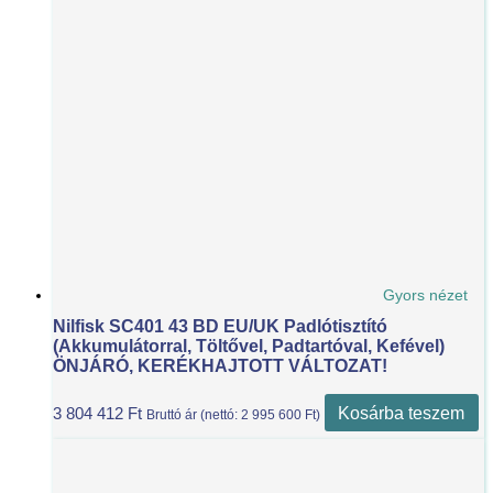
Gyors nézet
Nilfisk SC401 43 BD EU/UK Padlótisztító
(akkumulátorral, Töltővel, Padtartóval, Kefével)
ÖNJÁRÓ, KERÉKHAJTOTT VÁLTOZAT!
Kosárba teszem
3 804 412
Ft
Bruttó ár (nettó:
2 995 600
Ft
)