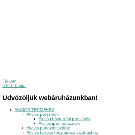
Fiókom
0
Ft
0
Kosár
Üdvözöljük webáruházunkban!
AKCIÓS TERMÉKEK
Akciós porszívók
Akciós háztartási porszívók
Akciós ipari porszívók
Akciós padozattisztítók
Akciós tartozékok padozattisztításhoz