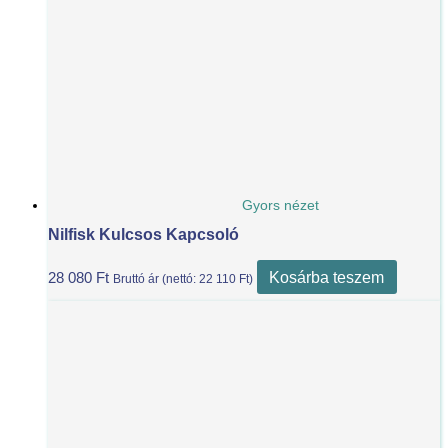
Gyors nézet
Nilfisk Kulcsos Kapcsoló
Kosárba teszem
28 080
Ft
Bruttó ár (nettó:
22 110
Ft
)