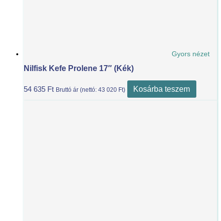
Gyors nézet
Nilfisk Kefe Prolene 17″ (Kék)
Kosárba teszem
54 635
Ft
Bruttó ár (nettó:
43 020
Ft
)