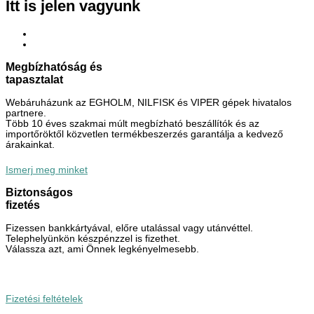
Itt is jelen vagyunk
Megbízhatóság és
tapasztalat
Webáruházunk az EGHOLM, NILFISK és VIPER gépek hivatalos
partnere.
Több 10 éves szakmai múlt megbízható beszállítók és az
importőröktől közvetlen termékbeszerzés garantálja a kedvező
árakainkat.
Ismerj meg minket
Biztonságos
fizetés
Fizessen bankkártyával, előre utalással vagy utánvéttel.
Telephelyünkön készpénzzel is fizethet.
Válassza azt, ami Önnek legkényelmesebb.
Fizetési feltételek