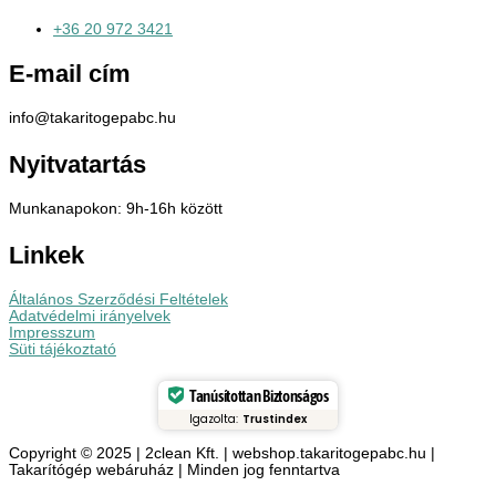
+36 20 972 3421
E-mail cím
info@takaritogepabc.hu
Nyitvatartás
Munkanapokon: 9h-16h között
Linkek
Általános Szerződési Feltételek
Adatvédelmi irányelvek
Impresszum
Süti tájékoztató
Tanúsítottan Biztonságos
Igazolta:
Trustindex
Copyright © 2025 | 2clean Kft. | webshop.takaritogepabc.hu |
Takarítógép webáruház | Minden jog fenntartva