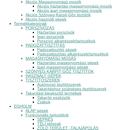
Akciós Magasnyomású mosók
Akciós háztartási magasnyomású mosók
Akciós ipari magasnyomású mosók
Akciós Szőnyeg-Kárpit-Gőz tisztítók
Akciós használt gépek
Termékkategóriák
PORSZÍVÓZÁS
Háztartási porszívók
Ipari porszívók
Porszívó alkatrészek/tartozékok
PADOZATTISZTÍTÁS
Padozattisztító gépek
Padozattisztítás alkatrészek/tartozékok
MAGASNYOMÁSÚ MOSÁS
Háztartási magasnyomású gépek
Ipari magasnyomású gépek
SZŐNYEG-KÁRPIT-GŐZ TISZTÍTÓK
HASZNÁLT GÉPEK
TISZTÍTÓSZEREK
Autómosó tisztítószerek
Takarításhoz szükséges tisztítószerek
Takarítást kiegészítő termékek
Takarító eszközök
Zsákok
EGHOLM
ALAP gépek
Funkcionális tartozékok
SEPRÉS
TÉLI időszak
ZÖLD TERÜLET -TALAJÁPOLÁS