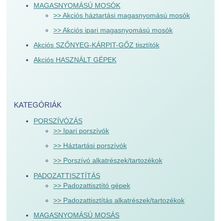
MAGASNYOMÁSÚ MOSÓK
>> Akciós háztartási magasnyomású mosók
>> Akciós ipari magasnyomású mosók
Akciós SZŐNYEG-KÁRPIT-GŐZ tisztítók
Akciós HASZNÁLT GÉPEK
KATEGÓRIÁK
PORSZÍVÓZÁS
>> Ipari porszívók
>> Háztartási porszívók
>> Porszívó alkatrészek/tartozékok
PADOZATTISZTÍTÁS
>> Padozattisztító gépek
>> Padozattisztítás alkatrészek/tartozékok
MAGASNYOMÁSÚ MOSÁS