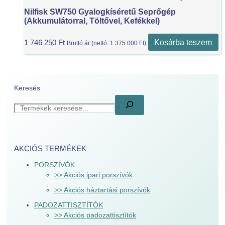
Nilfisk SW750 Gyalogkíséretű Seprőgép
(akkumulátorral, Töltővel, Kefékkel)
Kosárba teszem
1 746 250
Ft
Bruttó ár (nettó:
1 375 000
Ft
)
Keresés
AKCIÓS TERMÉKEK
PORSZÍVÓK
>> Akciós ipari porszívók
>> Akciós háztartási porszívók
PADOZATTISZTÍTÓK
>> Akciós padozattisztítók