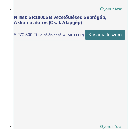
Gyors nézet
Nilfisk SR1000SB Vezetőüléses Seprőgép,
Akkumulátoros (csak Alapgép)
Kosárba teszem
5 270 500
Ft
Bruttó ár (nettó:
4 150 000
Ft
)
Gyors nézet