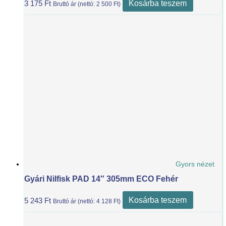
Kosárba teszem
3 175
Ft
Bruttó ár (nettó:
2 500
Ft
)
Gyors nézet
Gyári Nilfisk PAD 14″ 305mm ECO Fehér
Kosárba teszem
5 243
Ft
Bruttó ár (nettó:
4 128
Ft
)