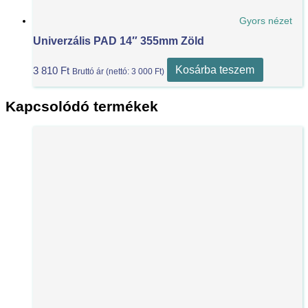
Gyors nézet
Univerzális PAD 14″ 355mm Zöld
Kosárba teszem
3 810
Ft
Bruttó ár (nettó:
3 000
Ft
)
Kapcsolódó termékek