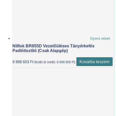
Gyors nézet
Nilfisk BR855D Vezetőüléses Tányérkefés
Padlótisztító (csak Alapgép)
Kosárba teszem
8 888 603
Ft
Bruttó ár (nettó:
6 998 900
Ft
)