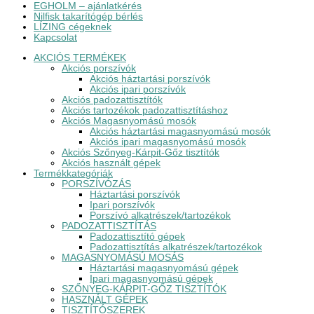
EGHOLM – ajánlatkérés
Nilfisk takarítógép bérlés
LÍZING cégeknek
Kapcsolat
AKCIÓS TERMÉKEK
Akciós porszívók
Akciós háztartási porszívók
Akciós ipari porszívók
Akciós padozattisztítók
Akciós tartozékok padozattisztításhoz
Akciós Magasnyomású mosók
Akciós háztartási magasnyomású mosók
Akciós ipari magasnyomású mosók
Akciós Szőnyeg-Kárpit-Gőz tisztítók
Akciós használt gépek
Termékkategóriák
PORSZÍVÓZÁS
Háztartási porszívók
Ipari porszívók
Porszívó alkatrészek/tartozékok
PADOZATTISZTÍTÁS
Padozattisztító gépek
Padozattisztítás alkatrészek/tartozékok
MAGASNYOMÁSÚ MOSÁS
Háztartási magasnyomású gépek
Ipari magasnyomású gépek
SZŐNYEG-KÁRPIT-GŐZ TISZTÍTÓK
HASZNÁLT GÉPEK
TISZTÍTÓSZEREK