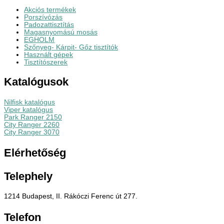
Akciós termékek
Porszívózás
Padozattisztítás
Magasnyomású mosás
EGHOLM
Szőnyeg- Kárpit- Gőz tisztítók
Használt gépek
Tisztítószerek
Katalógusok
Nilfisk katalógus
Viper katalógus
Park Ranger 2150
City Ranger 2260
City Ranger 3070
Elérhetőség
Telephely
1214 Budapest, II. Rákóczi Ferenc út 277.
Telefon