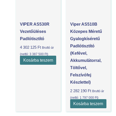
VIPER AS530R
Viper AS510B
Vezetőüléses
Közepes Méretű
Padlótisztító
Gyalogkíséretű
Padlótisztító
4 302 125
Ft
Bruttó ár
(kefével,
(nettó:
3 387 500
Ft
)
Kosárba teszem
Akkumulátorral,
Töltővel,
Felszívófej
Készlettel)
2 282 190
Ft
Bruttó ár
(nettó:
1 797 000
Ft
)
Kosárba teszem