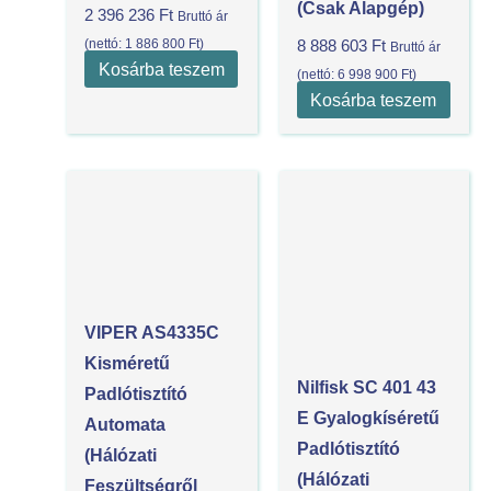
(csak Alapgép)
2 396 236
Ft
Bruttó ár
(nettó:
1 886 800
Ft
)
8 888 603
Ft
Bruttó ár
Kosárba teszem
(nettó:
6 998 900
Ft
)
Kosárba teszem
VIPER AS4335C
Kisméretű
Nilfisk SC 401 43
Padlótisztító
E Gyalogkíséretű
Automata
Padlótisztító
(Hálózati
(Hálózati
Feszültségről