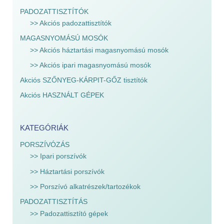
PADOZATTISZTÍTÓK
>> Akciós padozattisztítók
MAGASNYOMÁSÚ MOSÓK
>> Akciós háztartási magasnyomású mosók
>> Akciós ipari magasnyomású mosók
Akciós SZŐNYEG-KÁRPIT-GŐZ tisztítók
Akciós HASZNÁLT GÉPEK
KATEGÓRIÁK
PORSZÍVÓZÁS
>> Ipari porszívók
>> Háztartási porszívók
>> Porszívó alkatrészek/tartozékok
PADOZATTISZTÍTÁS
>> Padozattisztító gépek