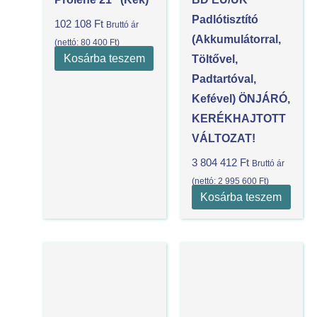
Padlótisztító
102 108
Ft
Bruttó ár
(akkumulátorral,
(nettó:
80 400
Ft
)
Kosárba teszem
Töltővel,
Padtartóval,
Kefével) ÖNJÁRÓ,
KERÉKHAJTOTT
VÁLTOZAT!
3 804 412
Ft
Bruttó ár
(nettó:
2 995 600
Ft
)
Kosárba teszem