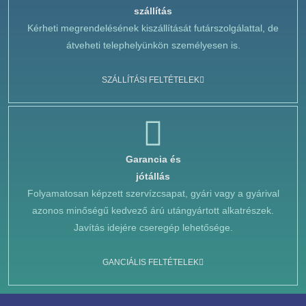
szállítás
Kérheti megrendelésének kiszállítását futárszolgálattal, de
átveheti telephelyünkön személyesen is.
SZÁLLÍTÁSI FELTÉTELEK
Garancia és
jótállás
Folyamatosan képzett szervízcsapat, gyári vagy a gyárival
azonos minőségű kedvező árú utángyártott alkatrészek.
Javítás idejére cseregép lehetősége.
GANCIÁLIS FELTÉTELEK