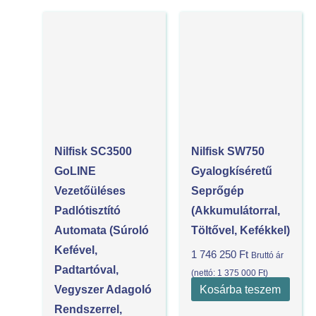
Nilfisk SC3500
Nilfisk SW750
GoLINE
Gyalogkíséretű
Vezetőüléses
Seprőgép
Padlótisztító
(akkumulátorral,
Automata (súroló
Töltővel, Kefékkel)
Kefével,
1 746 250
Ft
Bruttó ár
Padtartóval,
(nettó:
1 375 000
Ft
)
Kosárba teszem
Vegyszer Adagoló
Rendszerrel,