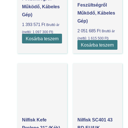
Feszültségről
Működő, Kábeles
Működő, Kábeles
Gép)
Gép)
1 393 571
Ft
Bruttó ár
2 051 685
Ft
Bruttó ár
(nettó:
1 097 300
Ft
)
Kosárba teszem
(nettó:
1 615 500
Ft
)
Kosárba teszem
Nilfisk Kefe
Nilfisk SC401 43
Prolene 21″ (Kék)
BD EU/UK