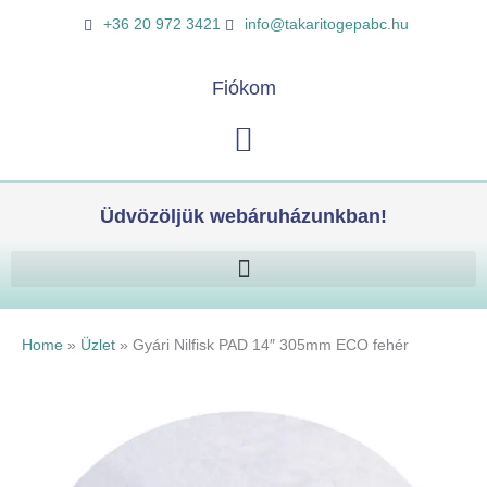
Skip
Gyári
K
+36 20 972 3421
info@takaritogepabc.hu
to
Nilfisk
e
content
PAD
r
Fiókom
14"
e
305mm
Kosár
s
ECO
é
fehér
s
mennyiség
Üdvözöljük webáruházunkban!
Home
»
Üzlet
»
Gyári Nilfisk PAD 14″ 305mm ECO fehér