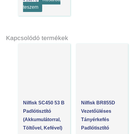
teszem
Kapcsolódó termékek
Nilfisk SC450 53 B
Nilfisk BR855D
Padlótisztító
Vezetőüléses
(akkumulátorral,
Tányérkefés
Töltővel, Kefével)
Padlótisztító