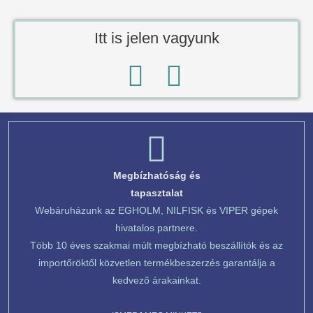
Itt is jelen vagyunk
Megbízhatóság és
tapasztalat
Webáruházunk az EGHOLM, NILFISK és VIPER gépek
hivatalos partnere.
Több 10 éves szakmai múlt megbízható beszállítók és az
importőröktől közvetlen termékbeszerzés garantálja a
kedvező árakainkat.