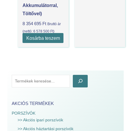
Akkumulátorral,
Töltővel)
8 354 695
Ft
Bruttó ár
(nettó:
6 578 500
Ft
)
Kosárba teszem
AKCIÓS TERMÉKEK
PORSZÍVÓK
>> Akciós ipari porszívók
>> Akciós háztartási porszívók