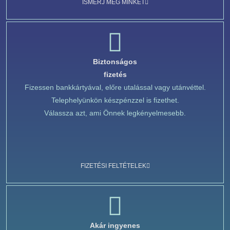
ISMERJ MEG MINKET
Biztonságos
fizetés
Fizessen bankkártyával, előre utalással vagy utánvéttel.
Telephelyünkön készpénzzel is fizethet.
Válassza azt, ami Önnek legkényelmesebb.
FIZETÉSI FELTÉTELEK
Akár ingyenes