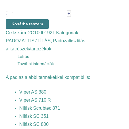
+
-
Kosárba teszem
Cikkszám:
2C10001921
Kategóriák:
PADOZATTISZTÍTÁS
,
Padozattisztítás
alkatrészek/tartozékok
Leírás
További információk
A pad az alábbi termékekkel kompatibilis:
Viper AS 380
Viper AS 710 R
Nilfisk Scrubtec 871
Nilfisk SC 351
Nilfisk SC 800