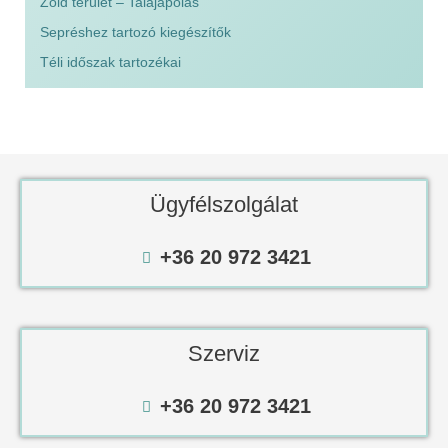
Zöld terület – Talajápolás
Sepréshez tartozó kiegészítők
Téli időszak tartozékai
Ügyfélszolgálat
+36 20 972 3421
Szerviz
+36 20 972 3421