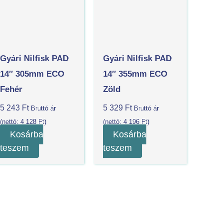
Gyári Nilfisk PAD
Gyári Nilfisk PAD
14″ 305mm ECO
14″ 355mm ECO
Fehér
Zöld
5 243
Ft
5 329
Ft
Bruttó ár
Bruttó ár
(nettó:
4 128
Ft
)
(nettó:
4 196
Ft
)
Kosárba
Kosárba
teszem
teszem