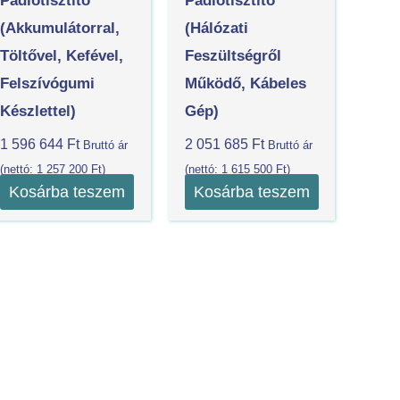
Padlótisztító
Padlótisztító
(akkumulátorral,
(Hálózati
Töltővel, Kefével,
Feszültségről
Felszívógumi
Működő, Kábeles
Készlettel)
Gép)
1 596 644
Ft
2 051 685
Ft
Bruttó ár
Bruttó ár
(nettó:
1 257 200
Ft
)
(nettó:
1 615 500
Ft
)
Kosárba teszem
Kosárba teszem