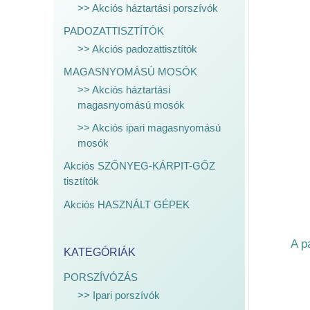
>> Akciós háztartási porszívók
PADOZATTISZTÍTÓK
>> Akciós padozattisztítók
MAGASNYOMÁSÚ MOSÓK
>> Akciós háztartási
magasnyomású mosók
>> Akciós ipari magasnyomású
mosók
Akciós SZŐNYEG-KÁRPIT-GŐZ
tisztítók
Akciós HASZNÁLT GÉPEK
A p
KATEGÓRIÁK
PORSZÍVÓZÁS
>> Ipari porszívók