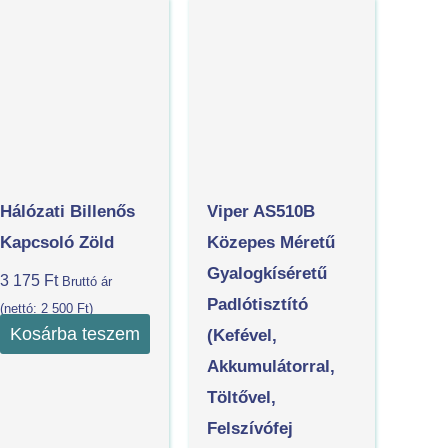
Hálózati Billenős
Viper AS510B
Kapcsoló Zöld
Közepes Méretű
Gyalogkíséretű
3 175
Ft
Bruttó ár
Padlótisztító
(nettó:
2 500
Ft
)
Kosárba teszem
(kefével,
Akkumulátorral,
Töltővel,
Felszívófej