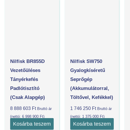
Nilfisk BR855D
Nilfisk SW750
Vezetőüléses
Gyalogkíséretű
Tányérkefés
Seprőgép
Padlótisztító
(akkumulátorral,
(csak Alapgép)
Töltővel, Kefékkel)
8 888 603
Ft
1 746 250
Ft
Bruttó ár
Bruttó ár
(nettó:
6 998 900
Ft
)
(nettó:
1 375 000
Ft
)
Kosárba teszem
Kosárba teszem