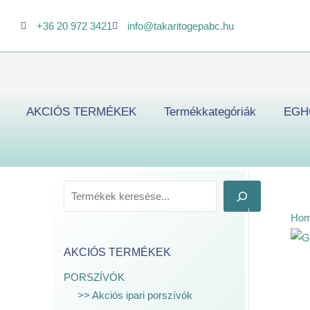
Skip
K
+36 20 972 3421
info@takaritogepabc.hu
to
e
content
r
e
s
AKCIÓS TERMÉKEK
Termékkategóriák
EGH
é
s
Ho
AKCIÓS TERMÉKEK
PORSZÍVÓK
>> Akciós ipari porszívók