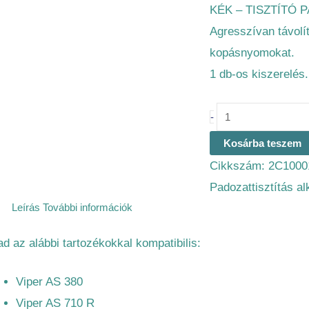
KÉK – TISZTÍTÓ P
Agresszívan távolí
kopásnyomokat.
1 db-os kiszerelés.
-
Kosárba teszem
Cikkszám:
2C1000
Padozattisztítás a
Leírás
További információk
ad az alábbi tartozékokkal kompatibilis:
Viper AS 380
Viper AS 710 R