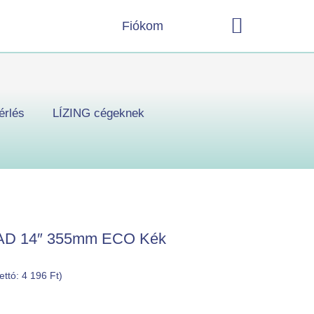
Kosár
Fiókom
érlés
LÍZING cégeknek
 PAD 14″ 355mm ECO Kék
nettó:
4 196
Ft
)