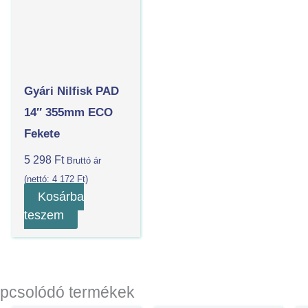
Gyári Nilfisk PAD
14″ 355mm ECO
Fekete
5 298
Ft
Bruttó ár
(nettó:
4 172
Ft
)
Kosárba
teszem
pcsolódó termékek