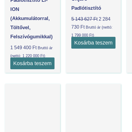
Padlótisztító Li-
Padlótisztító
ION
(akkumulátorral,
5 143 627
Ft
2 284
730
Ft
Töltővel,
Bruttó ár (nettó:
1 799 000
Ft
)
Felszívógumikkal)
Kosárba teszem
1 549 400
Ft
Bruttó ár
(nettó:
1 220 000
Ft
)
Kosárba teszem