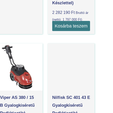
Készlettel)
2 282 190
Ft
Bruttó ár
(nettó:
1 797 000
Ft
)
Kosárba teszem
Viper AS 380 / 15
Nilfisk SC 401 43 E
B Gyalogkiséretű
Gyalogkíséretű