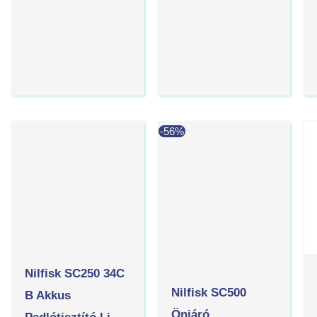
Current
Original
-56%
price
price
is:
was:
2
5
284
143
730 Ft.
627 Ft.
Nilfisk SC250 34C
Nilfisk SC500
B Akkus
Önjáró