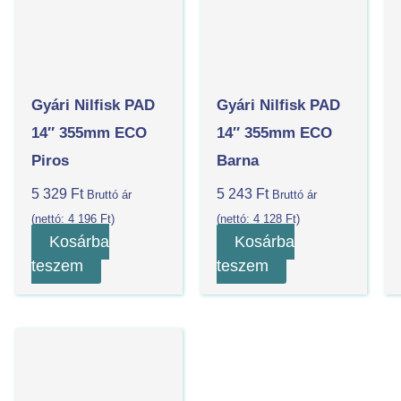
Gyári Nilfisk PAD
Gyári Nilfisk PAD
14″ 355mm ECO
14″ 355mm ECO
Piros
Barna
5 329
Ft
5 243
Ft
Bruttó ár
Bruttó ár
(nettó:
4 196
Ft
)
(nettó:
4 128
Ft
)
Kosárba
Kosárba
teszem
teszem