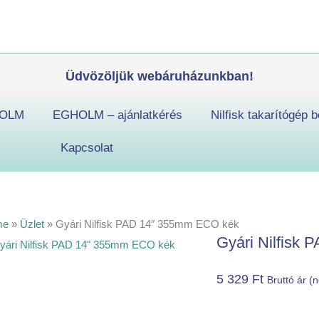
Gyári
Nilfisk
PAD
14"
Üdvözöljük webáruházunkban!
355mm
ECO
OLM
EGHOLM – ajánlatkérés
Nilfisk takarítógép b
kék
mennyiség
Kapcsolat
me
»
Üzlet
»
Gyári Nilfisk PAD 14″ 355mm ECO kék
Gyári Nilfisk
5 329
Ft
Bruttó ár (