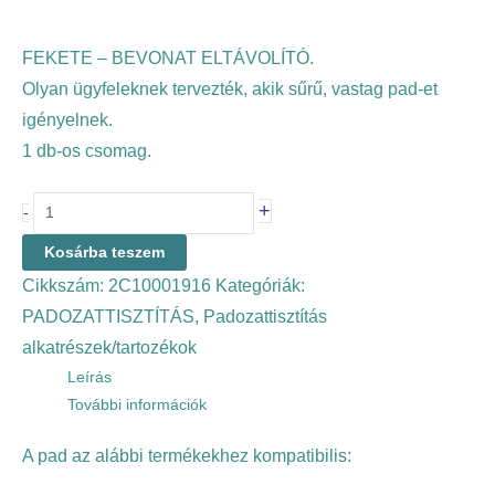
FEKETE – BEVONAT ELTÁVOLÍTÓ.
Olyan ügyfeleknek tervezték, akik sűrű, vastag pad-et
igényelnek.
1 db-os csomag.
+
-
Kosárba teszem
Cikkszám:
2C10001916
Kategóriák:
PADOZATTISZTÍTÁS
,
Padozattisztítás
alkatrészek/tartozékok
Leírás
További információk
A pad az alábbi termékekhez kompatibilis: