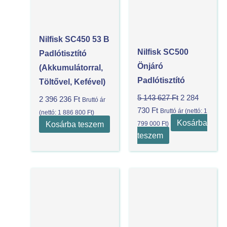
Nilfisk SC450 53 B
Nilfisk SC500
Padlótisztító
Önjáró
(akkumulátorral,
Padlótisztító
Töltővel, Kefével)
5 143 627
Ft
2 284
2 396 236
Ft
Bruttó ár
730
Ft
Bruttó ár (nettó:
1
(nettó:
1 886 800
Ft
)
Kosárba
Kosárba teszem
799 000
Ft
)
teszem