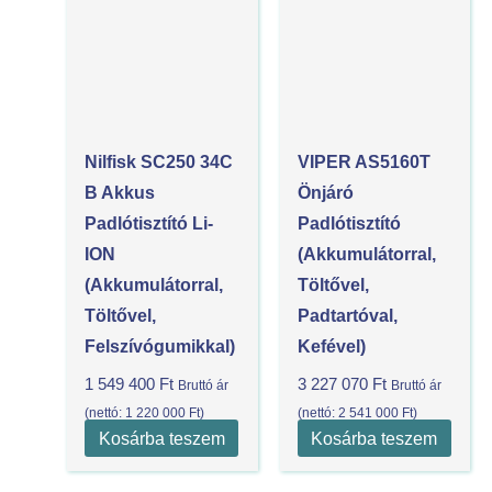
Nilfisk SC250 34C
VIPER AS5160T
B Akkus
Önjáró
Padlótisztító Li-
Padlótisztító
ION
(akkumulátorral,
(akkumulátorral,
Töltővel,
Töltővel,
Padtartóval,
Felszívógumikkal)
Kefével)
1 549 400
Ft
3 227 070
Ft
Bruttó ár
Bruttó ár
(nettó:
1 220 000
Ft
)
(nettó:
2 541 000
Ft
)
Kosárba teszem
Kosárba teszem