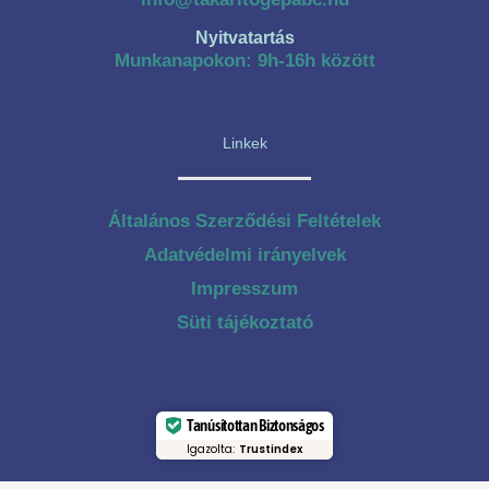
Nyitvatartás
Munkanapokon: 9h-16h között
Linkek
Általános Szerződési Feltételek
Adatvédelmi irányelvek
Impresszum
Süti tájékoztató
Tanúsítottan Biztonságos
Igazolta:
Trustindex