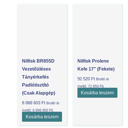
Nilfisk BR855D
Nilfisk Prolene
Vezetőüléses
Kefe 17″ (Fekete)
Tányérkefés
92 520
Ft
Bruttó ár
Padlótisztító
(nettó:
72 850
Ft
)
Kosárba teszem
(csak Alapgép)
8 888 603
Ft
Bruttó ár
(nettó:
6 998 900
Ft
)
Kosárba teszem