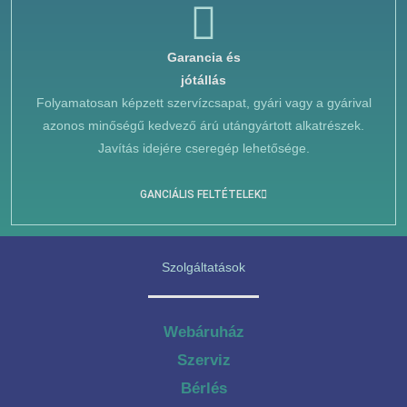
Garancia és
jótállás
Folyamatosan képzett szervízcsapat, gyári vagy a gyárival
azonos minőségű kedvező árú utángyártott alkatrészek.
Javítás idejére cseregép lehetősége.
GANCIÁLIS FELTÉTELEK
Szolgáltatások
Webáruház
Szerviz
Bérlés