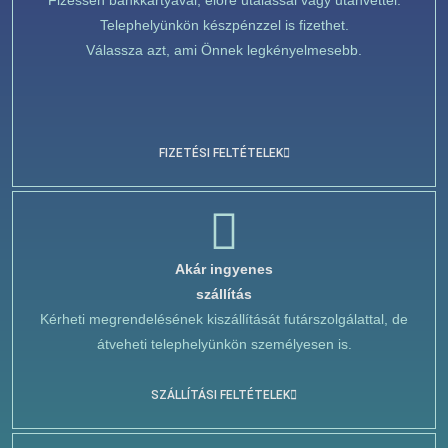
Fizessen bankkártyával, előre utalással vagy utánvéttel.
Telephelyünkön készpénzzel is fizethet.
Válassza azt, ami Önnek legkényelmesebb.
FIZETÉSI FELTÉTELEK
Akár ingyenes
szállítás
Kérheti megrendelésének kiszállítását futárszolgálattal, de
átveheti telephelyünkön személyesen is.
SZÁLLÍTÁSI FELTÉTELEK