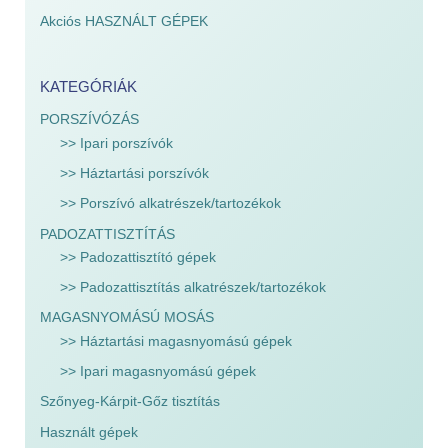
Akciós HASZNÁLT GÉPEK
KATEGÓRIÁK
PORSZÍVÓZÁS
>> Ipari porszívók
>> Háztartási porszívók
>> Porszívó alkatrészek/tartozékok
PADOZATTISZTÍTÁS
>> Padozattisztító gépek
>> Padozattisztítás alkatrészek/tartozékok
MAGASNYOMÁSÚ MOSÁS
>> Háztartási magasnyomású gépek
>> Ipari magasnyomású gépek
Szőnyeg-Kárpit-Gőz tisztítás
Használt gépek