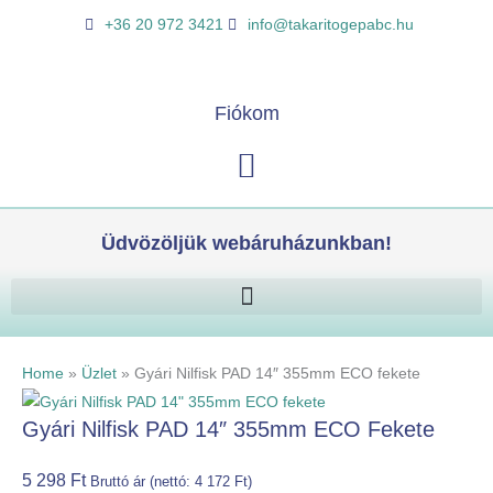
Skip
Gyári
K
+36 20 972 3421
info@takaritogepabc.hu
to
Nilfisk
e
content
PAD
r
14"
e
Fiókom
355mm
s
ECO
Kosár
é
fekete
s
mennyiség
Üdvözöljük webáruházunkban!
Home
»
Üzlet
»
Gyári Nilfisk PAD 14″ 355mm ECO fekete
Gyári Nilfisk PAD 14″ 355mm ECO Fekete
5 298
Ft
Bruttó ár (nettó:
4 172
Ft
)