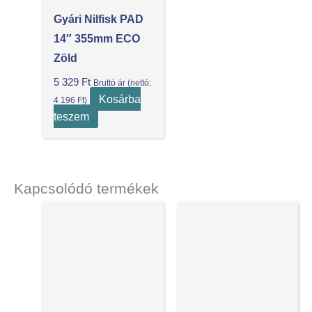
Gyári Nilfisk PAD
14″ 355mm ECO
Zöld
5 329
Ft
Bruttó ár (nettó:
Kosárba
4 196
Ft
)
teszem
Kapcsolódó termékek