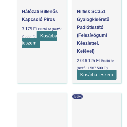
Hálózati Billenős
Nilfisk SC351
Kapcsoló Piros
Gyalogkiséretű
Padlótisztító
3 175
Ft
Bruttó ár (nettó:
(felszívógumi
Kosárba
2 500
Ft
)
teszem
Készlettel,
Kefével)
2 016 125
Ft
Bruttó ár
(nettó:
1 587 500
Ft
)
Kosárba teszem
Current
Original
-56%
price
price
is:
was:
2
5
284
143
730 Ft.
627 Ft.