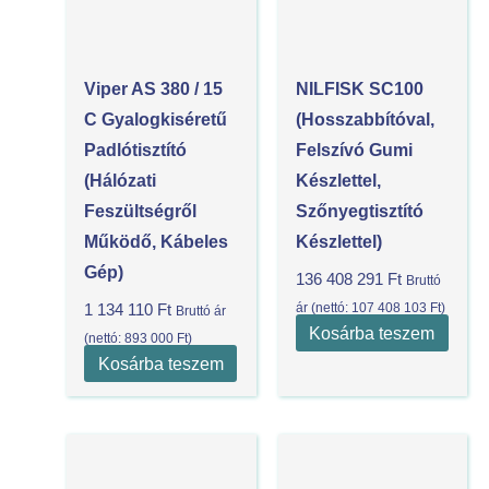
Viper AS 380 / 15
NILFISK SC100
C Gyalogkiséretű
(hosszabbítóval,
Padlótisztító
Felszívó Gumi
(Hálózati
Készlettel,
Feszültségről
Szőnyegtisztító
Működő, Kábeles
Készlettel)
Gép)
136 408 291
Ft
Bruttó
ár (nettó:
107 408 103
Ft
)
1 134 110
Ft
Bruttó ár
Kosárba teszem
(nettó:
893 000
Ft
)
Kosárba teszem