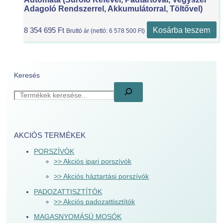
Adagoló Rendszerrel, Akkumulátorral, Töltővel)
Kosárba teszem
8 354 695
Ft
Bruttó ár (nettó:
6 578 500
Ft
)
Keresés
AKCIÓS TERMÉKEK
PORSZÍVÓK
>> Akciós ipari porszívók
>> Akciós háztartási porszívók
PADOZATTISZTÍTÓK
>> Akciós padozattisztítók
MAGASNYOMÁSÚ MOSÓK