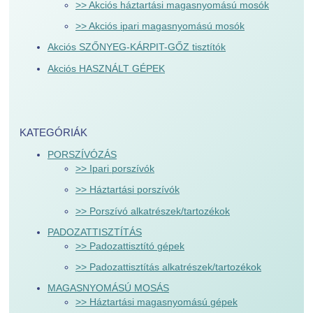
>> Akciós háztartási magasnyomású mosók
>> Akciós ipari magasnyomású mosók
Akciós SZŐNYEG-KÁRPIT-GŐZ tisztítók
Akciós HASZNÁLT GÉPEK
KATEGÓRIÁK
PORSZÍVÓZÁS
>> Ipari porszívók
>> Háztartási porszívók
>> Porszívó alkatrészek/tartozékok
PADOZATTISZTÍTÁS
>> Padozattisztító gépek
>> Padozattisztítás alkatrészek/tartozékok
MAGASNYOMÁSÚ MOSÁS
>> Háztartási magasnyomású gépek