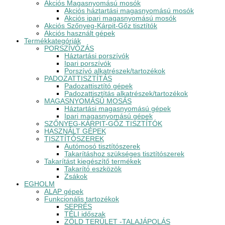
Akciós Magasnyomású mosók
Akciós háztartási magasnyomású mosók
Akciós ipari magasnyomású mosók
Akciós Szőnyeg-Kárpit-Gőz tisztítók
Akciós használt gépek
Termékkategóriák
PORSZÍVÓZÁS
Háztartási porszívók
Ipari porszívók
Porszívó alkatrészek/tartozékok
PADOZATTISZTÍTÁS
Padozattisztító gépek
Padozattisztítás alkatrészek/tartozékok
MAGASNYOMÁSÚ MOSÁS
Háztartási magasnyomású gépek
Ipari magasnyomású gépek
SZŐNYEG-KÁRPIT-GŐZ TISZTÍTÓK
HASZNÁLT GÉPEK
TISZTÍTÓSZEREK
Autómosó tisztítószerek
Takarításhoz szükséges tisztítószerek
Takarítást kiegészítő termékek
Takarító eszközök
Zsákok
EGHOLM
ALAP gépek
Funkcionális tartozékok
SEPRÉS
TÉLI időszak
ZÖLD TERÜLET -TALAJÁPOLÁS