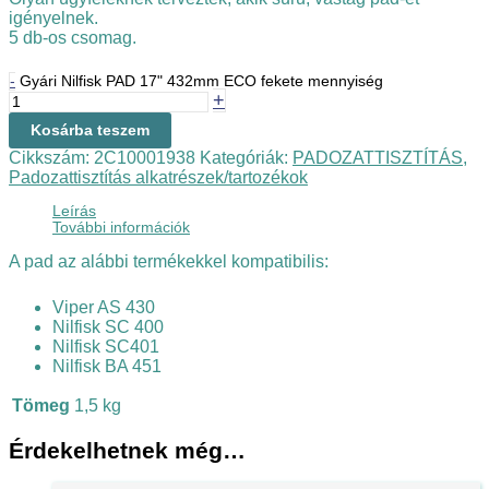
igényelnek.
5 db-os csomag.
-
Gyári Nilfisk PAD 17" 432mm ECO fekete mennyiség
+
Kosárba teszem
Cikkszám:
2C10001938
Kategóriák:
PADOZATTISZTÍTÁS
,
Padozattisztítás alkatrészek/tartozékok
Leírás
További információk
A pad az alábbi termékekkel kompatibilis:
Viper AS 430
Nilfisk SC 400
Nilfisk SC401
Nilfisk BA 451
Tömeg
1,5 kg
Érdekelhetnek még…