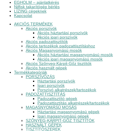
EGHOLM – ajánlatkérés
Nilfisk takarítógép bérlés
LÍZING cégeknek
Kapcsolat
AKCIÓS TERMÉKEK
Akciós porszívók
Akciós háztartási porszívók
Akciós ipari porszívók
Akciós padozattisztítók
Akciós tartozékok padozattisztításhoz
Akciós Magasnyomású mosók
Akciós háztartási magasnyomású mosók
Akciós ipari magasnyomású mosók
Akciós Szőnyeg-Kárpit-Gőz tisztítók
Akciós használt gépek
Termékkategóriák
PORSZÍVÓZÁS
Háztartási porszívók
Ipari porszívók
Porszívó alkatrészek/tartozékok
PADOZATTISZTÍTÁS
Padozattisztító gépek
Padozattisztítás alkatrészek/tartozékok
MAGASNYOMÁSÚ MOSÁS
Háztartási magasnyomású gépek
Ipari magasnyomású gépek
SZŐNYEG-KÁRPIT-GŐZ TISZTÍTÓK
HASZNÁLT GÉPEK
TISZTÍTÓSZEREK