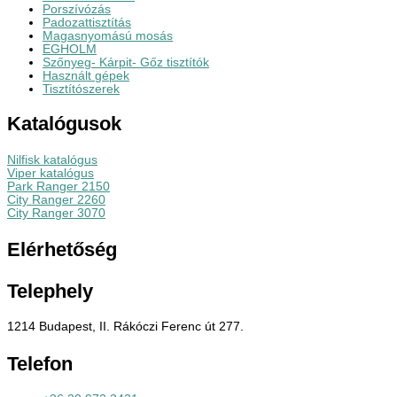
Porszívózás
Padozattisztítás
Magasnyomású mosás
EGHOLM
Szőnyeg- Kárpit- Gőz tisztítók
Használt gépek
Tisztítószerek
Katalógusok
Nilfisk katalógus
Viper katalógus
Park Ranger 2150
City Ranger 2260
City Ranger 3070
Elérhetőség
Telephely
1214 Budapest, II. Rákóczi Ferenc út 277.
Telefon