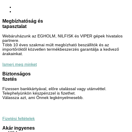
Megbízhatóság és
tapasztalat
Webáruházunk az EGHOLM, NILFISK és VIPER gépek hivatalos
partnere.
Több 10 éves szakmai múlt megbízható beszállítók és az
importőröktől közvetlen termékbeszerzés garantálja a kedvező
árakainkat.
Ismerj meg minket
Biztonságos
fizetés
Fizessen bankkártyával, előre utalással vagy utánvéttel.
Telephelyünkön készpénzzel is fizethet.
Válassza azt, ami Önnek legkényelmesebb.
Fizetési feltételek
Akár ingyenes