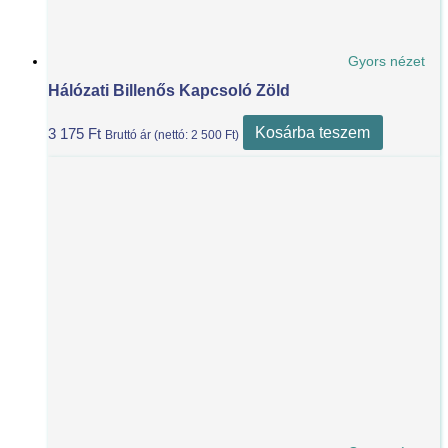
Gyors nézet
Hálózati Billenős Kapcsoló Zöld
Kosárba teszem
3 175
Ft
Bruttó ár (nettó:
2 500
Ft
)