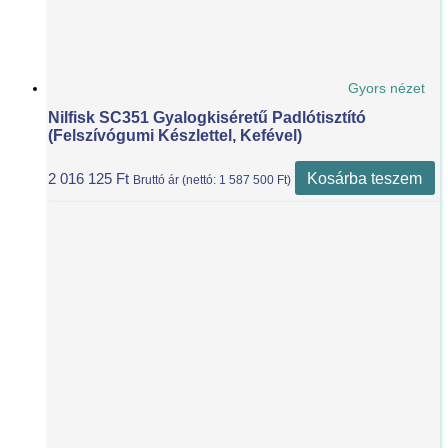
Gyors nézet
Nilfisk SC351 Gyalogkiséretű Padlótisztító
(felszívógumi Készlettel, Kefével)
Kosárba teszem
2 016 125
Ft
Bruttó ár (nettó:
1 587 500
Ft
)