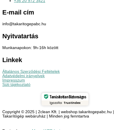
+36 20 972 3421
E-mail cím
info@takaritogepabc.hu
Nyitvatartás
Munkanapokon: 9h-16h között
Linkek
Általános Szerződési Feltételek
Adatvédelmi irányelvek
Impresszum
Süti tájékoztató
Tanúsítottan Biztonságos
Igazolta:
Trustindex
Copyright © 2025 | 2clean Kft. | webshop.takaritogepabc.hu |
Takarítógép webáruház | Minden jog fenntartva