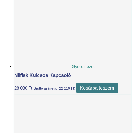
Gyors nézet
Nilfisk Kulcsos Kapcsoló
Kosárba teszem
28 080
Ft
Bruttó ár (nettó:
22 110
Ft
)