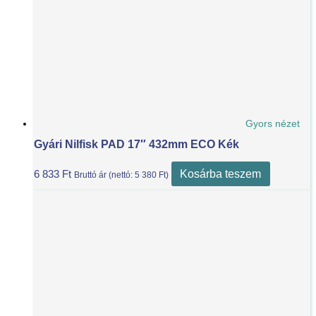
Gyors nézet
Gyári Nilfisk PAD 17″ 432mm ECO Kék
Kosárba teszem
6 833
Ft
Bruttó ár (nettó:
5 380
Ft
)