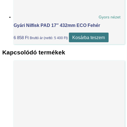
Gyors nézet
Gyári Nilfisk PAD 17″ 432mm ECO Fehér
Kosárba teszem
6 858
Ft
Bruttó ár (nettó:
5 400
Ft
)
Kapcsolódó termékek