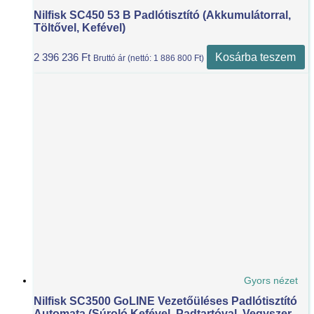
Nilfisk SC450 53 B Padlótisztító (akkumulátorral,
Töltővel, Kefével)
Kosárba teszem
2 396 236
Ft
Bruttó ár (nettó:
1 886 800
Ft
)
Gyors nézet
Nilfisk SC3500 GoLINE Vezetőüléses Padlótisztító
Automata (súroló Kefével, Padtartóval, Vegyszer