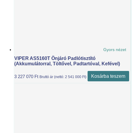
Gyors nézet
VIPER AS5160T Önjáró Padlótisztító
(akkumulátorral, Töltővel, Padtartóval, Kefével)
Kosárba teszem
3 227 070
Ft
Bruttó ár (nettó:
2 541 000
Ft
)