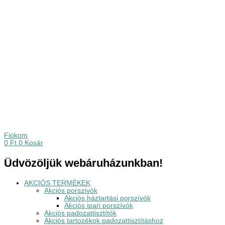
Fiókom
0
Ft
0
Kosár
Üdvözöljük webáruházunkban!
AKCIÓS TERMÉKEK
Akciós porszívók
Akciós háztartási porszívók
Akciós ipari porszívók
Akciós padozattisztítók
Akciós tartozékok padozattisztításhoz