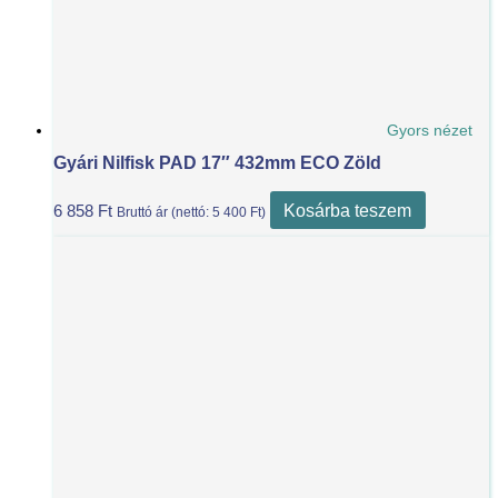
Gyors nézet
Gyári Nilfisk PAD 17″ 432mm ECO Zöld
Kosárba teszem
6 858
Ft
Bruttó ár (nettó:
5 400
Ft
)