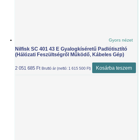
Gyors nézet
Nilfisk SC 401 43 E Gyalogkíséretű Padlótisztító
(Hálózati Feszültségről Működő, Kábeles Gép)
Kosárba teszem
2 051 685
Ft
Bruttó ár (nettó:
1 615 500
Ft
)