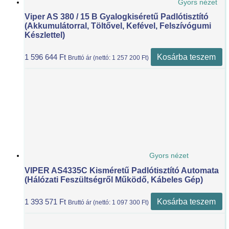
Gyors nézet
Viper AS 380 / 15 B Gyalogkiséretű Padlótisztító
(akkumulátorral, Töltővel, Kefével, Felszívógumi
Készlettel)
Kosárba teszem
1 596 644
Ft
Bruttó ár (nettó:
1 257 200
Ft
)
Gyors nézet
VIPER AS4335C Kisméretű Padlótisztító Automata
(Hálózati Feszültségről Működő, Kábeles Gép)
Kosárba teszem
1 393 571
Ft
Bruttó ár (nettó:
1 097 300
Ft
)