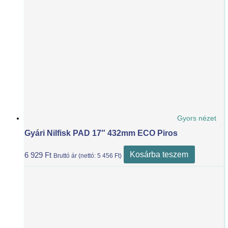
Gyors nézet
Gyári Nilfisk PAD 17″ 432mm ECO Piros
Kosárba teszem
6 929
Ft
Bruttó ár (nettó:
5 456
Ft
)