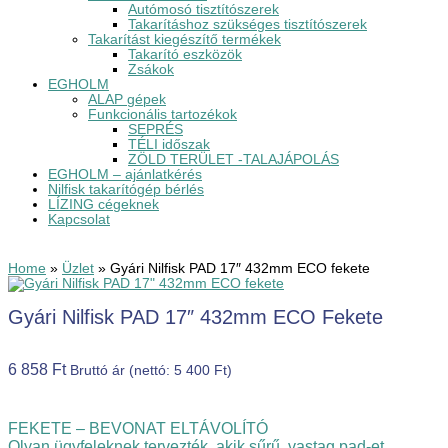
Autómosó tisztítószerek
Takarításhoz szükséges tisztítószerek
Takarítást kiegészítő termékek
Takarító eszközök
Zsákok
EGHOLM
ALAP gépek
Funkcionális tartozékok
SEPRÉS
TÉLI időszak
ZÖLD TERÜLET -TALAJÁPOLÁS
EGHOLM – ajánlatkérés
Nilfisk takarítógép bérlés
LÍZING cégeknek
Kapcsolat
Home
»
Üzlet
»
Gyári Nilfisk PAD 17″ 432mm ECO fekete
Gyári Nilfisk PAD 17″ 432mm ECO Fekete
6 858
Ft
Bruttó ár (nettó:
5 400
Ft
)
FEKETE – BEVONAT ELTÁVOLÍTÓ
Olyan ügyfeleknek tervezték, akik sűrű, vastag pad-et