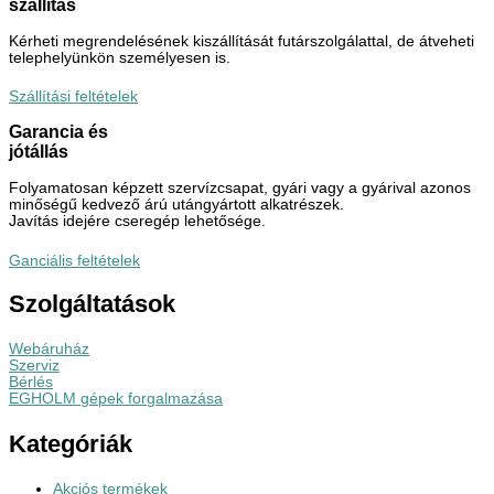
szállítás
Kérheti megrendelésének kiszállítását futárszolgálattal, de átveheti
telephelyünkön személyesen is.
Szállítási feltételek
Garancia és
jótállás
Folyamatosan képzett szervízcsapat, gyári vagy a gyárival azonos
minőségű kedvező árú utángyártott alkatrészek.
Javítás idejére cseregép lehetősége.
Ganciális feltételek
Szolgáltatások
Webáruház
Szerviz
Bérlés
EGHOLM gépek forgalmazása
Kategóriák
Akciós termékek