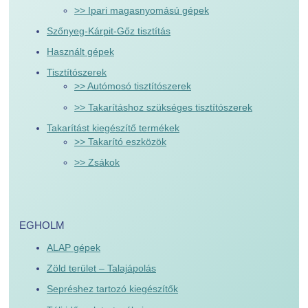
>> Ipari magasnyomású gépek
Szőnyeg-Kárpit-Gőz tisztítás
Használt gépek
Tisztítószerek
>> Autómosó tisztítószerek
>> Takarításhoz szükséges tisztítószerek
Takarítást kiegészítő termékek
>> Takarító eszközök
>> Zsákok
EGHOLM
ALAP gépek
Zöld terület – Talajápolás
Sepréshez tartozó kiegészítők