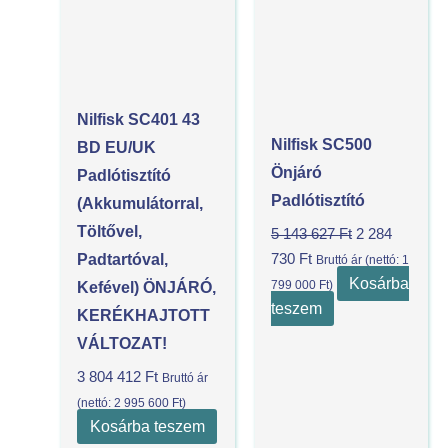
284
143
730 Ft.
627 Ft.
Nilfisk SC401 43
Nilfisk SC500
BD EU/UK
Önjáró
Padlótisztító
Padlótisztító
(akkumulátorral,
Töltővel,
5 143 627
Ft
2 284
Padtartóval,
730
Ft
Bruttó ár (nettó:
1
Kosárba
799 000
Ft
)
Kefével) ÖNJÁRÓ,
teszem
KERÉKHAJTOTT
VÁLTOZAT!
3 804 412
Ft
Bruttó ár
(nettó:
2 995 600
Ft
)
Kosárba teszem