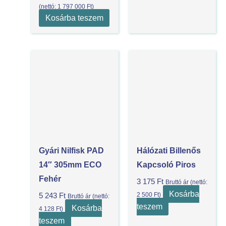
(nettó:
1 797 000
Ft
)
Kosárba teszem
Gyári Nilfisk PAD
Hálózati Billenős
14″ 305mm ECO
Kapcsoló Piros
Fehér
3 175
Ft
Bruttó ár (nettó:
Kosárba
2 500
Ft
)
5 243
Ft
Bruttó ár (nettó:
teszem
Kosárba
4 128
Ft
)
teszem