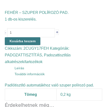
FEHÉR – SZUPER POLÍROZÓ PAD.
1 db-os kiszerelés.
+
-
Kosárba teszem
Cikkszám:
2CUGY17FEH
Kategóriák:
PADOZATTISZTÍTÁS
,
Padozattisztítás
alkatrészek/tartozékok
Leírás
További információk
Padlótisztító automatákhoz való szuper polírozó pad.
Tömeg
0,2 kg
Érdekelhetnek még…