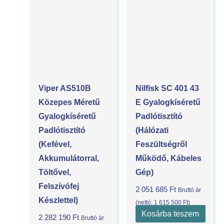
Viper AS510B
Nilfisk SC 401 43
Közepes Méretű
E Gyalogkíséretű
Gyalogkíséretű
Padlótisztító
Padlótisztító
(Hálózati
(kefével,
Feszültségről
Akkumulátorral,
Működő, Kábeles
Töltővel,
Gép)
Felszívófej
2 051 685
Ft
Bruttó ár
Készlettel)
(nettó:
1 615 500
Ft
)
Kosárba teszem
2 282 190
Ft
Bruttó ár