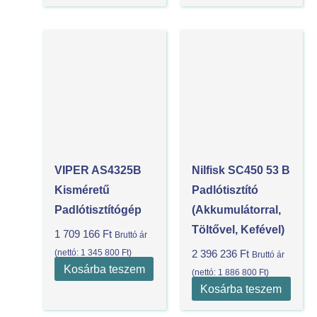
VIPER AS4325B
Nilfisk SC450 53 B
Kisméretű
Padlótisztító
Padlótisztítógép
(akkumulátorral,
Töltővel, Kefével)
1 709 166
Ft
Bruttó ár
(nettó:
1 345 800
Ft
)
2 396 236
Ft
Bruttó ár
Kosárba teszem
(nettó:
1 886 800
Ft
)
Kosárba teszem