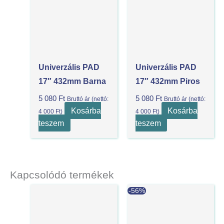
Univerzális PAD
Univerzális PAD
17″ 432mm Barna
17″ 432mm Piros
5 080
Ft
5 080
Ft
Bruttó ár (nettó:
Bruttó ár (nettó:
Kosárba
Kosárba
4 000
Ft
)
4 000
Ft
)
teszem
teszem
Kapcsolódó termékek
Current
Original
-56%
price
price
is:
was:
2
5