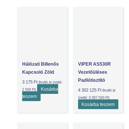
Hálózati Billenős
VIPER AS530R
Kapcsoló Zöld
Vezetőüléses
Padlótisztító
3 175
Ft
Bruttó ár (nettó:
Kosárba
2 500
Ft
)
4 302 125
Ft
Bruttó ár
teszem
(nettó:
3 387 500
Ft
)
Kosárba teszem