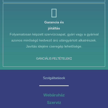
Garancia és
jótállás
Folyamatosan képzett szervízcsapat, gyári vagy a gyárival
azonos minőségű kedvező árú utángyártott alkatrészek.
Javítás idejére cseregép lehetősége.
GANCIÁLIS FELTÉTELEK
Szolgáltatások
Webáruház
Szerviz