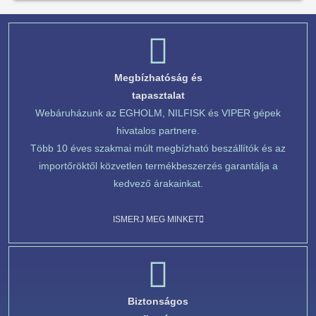
Megbízhatóság és
tapasztalat
Webáruházunk az EGHOLM, NILFISK és VIPER gépek
hivatalos partnere.
Több 10 éves szakmai múlt megbízható beszállítók és az
importőröktől közvetlen termékbeszerzés garantálja a
kedvező árakainkat.
ISMERJ MEG MINKET
Biztonságos