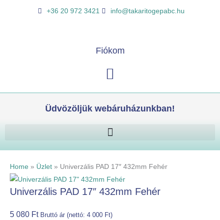
Skip
Univerzális
K
+36 20 972 3421
info@takaritogepabc.hu
to
PAD
e
content
17"
r
432mm
e
Fiókom
Fehér
s
mennyiség
Kosár
é
s
Üdvözöljük webáruházunkban!
Home
»
Üzlet
»
Univerzális PAD 17″ 432mm Fehér
Univerzális PAD 17″ 432mm Fehér
5 080
Ft
Bruttó ár (nettó:
4 000
Ft
)