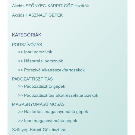
Akciós SZŐNYEG-KÁRPIT-GŐZ tisztítók
Akciós HASZNÁLT GÉPEK
KATEGÓRIÁK
PORSZÍVÓZÁS
>> Ipari porszívók
>> Háztartási porszívók
>> Porszívó alkatrészek/tartozékok
PADOZATTISZTÍTÁS
>> Padozattisztító gépek
>> Padozattisztítás alkatrészek/tartozékok
MAGASNYOMÁSÚ MOSÁS
>> Háztartási magasnyomású gépek
>> Ipari magasnyomású gépek
Szőnyeg-Kárpit-Gőz tisztítás