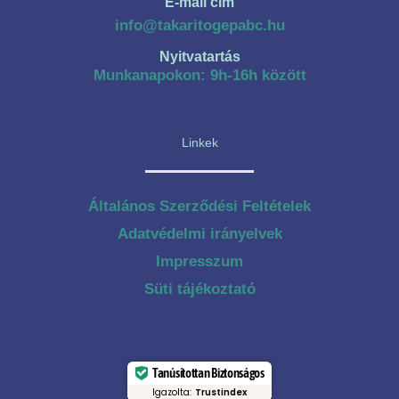
E-mail cím
info@takaritogepabc.hu
Nyitvatartás
Munkanapokon: 9h-16h között
Linkek
Általános Szerződési Feltételek
Adatvédelmi irányelvek
Impresszum
Süti tájékoztató
Tanúsítottan Biztonságos
Igazolta:
Trustindex