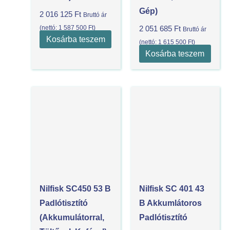
Gép)
2 016 125
Ft
Bruttó ár
(nettó:
1 587 500
Ft
)
2 051 685
Ft
Bruttó ár
Kosárba teszem
(nettó:
1 615 500
Ft
)
Kosárba teszem
Nilfisk SC450 53 B
Nilfisk SC 401 43
Padlótisztító
B Akkumlátoros
(akkumulátorral,
Padlótisztító