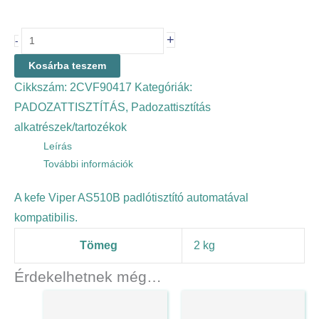
+
-
Kosárba teszem
Cikkszám:
2CVF90417
Kategóriák:
PADOZATTISZTÍTÁS
,
Padozattisztítás
alkatrészek/tartozékok
Leírás
További információk
A kefe Viper AS510B padlótisztító automatával
kompatibilis.
Tömeg
2 kg
Érdekelhetnek még…