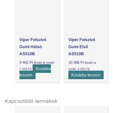
Viper Felszívó
Viper Felszívó
Gumi Hátsó
Gumi Első
AS510B
AS510B
9 462
Ft
10 986
Ft
Bruttó ár (nettó:
Bruttó ár
Kosárba
7 450
Ft
)
(nettó:
8 650
Ft
)
teszem
Kosárba teszem
Kapcsolódó termékek