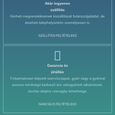
Akár ingyenes
szállítás
Kérheti megrendelésének kiszállítását futárszolgálattal, de
átveheti telephelyünkön személyesen is.
SZÁLLÍTÁSI FELTÉTELEK
Garancia és
jótállás
Folyamatosan képzett szervízcsapat, gyári vagy a gyárival
azonos minőségű kedvező árú utángyártott alkatrészek.
Javítás idejére cseregép lehetősége.
GANCIÁLIS FELTÉTELEK