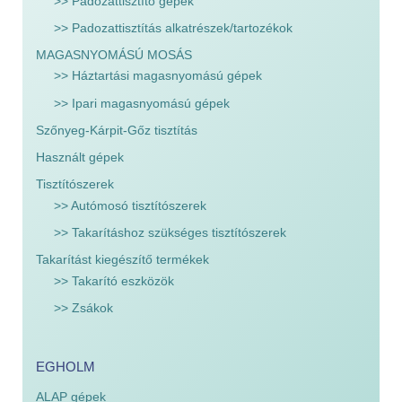
>> Padozattisztító gépek
>> Padozattisztítás alkatrészek/tartozékok
MAGASNYOMÁSÚ MOSÁS
>> Háztartási magasnyomású gépek
>> Ipari magasnyomású gépek
Szőnyeg-Kárpit-Gőz tisztítás
Használt gépek
Tisztítószerek
>> Autómosó tisztítószerek
>> Takarításhoz szükséges tisztítószerek
Takarítást kiegészítő termékek
>> Takarító eszközök
>> Zsákok
EGHOLM
ALAP gépek