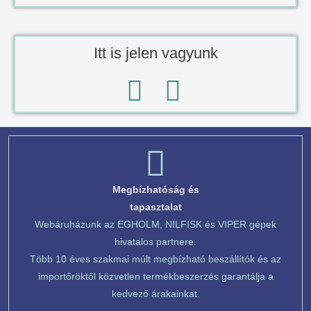
Itt is jelen vagyunk
Megbízhatóság és
tapasztalat
Webáruházunk az EGHOLM, NILFISK és VIPER gépek
hivatalos partnere.
Több 10 éves szakmai múlt megbízható beszállítók és az
importőröktől közvetlen termékbeszerzés garantálja a
kedvező árakainkat.