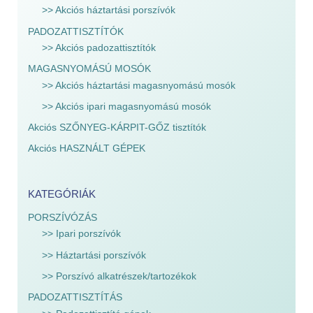
>> Akciós háztartási porszívók
PADOZATTISZTÍTÓK
>> Akciós padozattisztítók
MAGASNYOMÁSÚ MOSÓK
>> Akciós háztartási magasnyomású mosók
>> Akciós ipari magasnyomású mosók
Akciós SZŐNYEG-KÁRPIT-GŐZ tisztítók
Akciós HASZNÁLT GÉPEK
KATEGÓRIÁK
PORSZÍVÓZÁS
>> Ipari porszívók
>> Háztartási porszívók
>> Porszívó alkatrészek/tartozékok
PADOZATTISZTÍTÁS