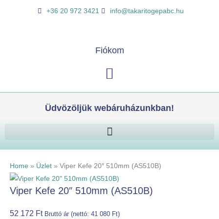
Skip
Viper
K
+36 20 972 3421
info@takaritogepabc.hu
to
Kefe
e
content
20"
r
510mm
e
Fiókom
(AS510B)
s
mennyiség
Kosár
é
s
Üdvözöljük webáruházunkban!
Home
»
Üzlet
»
Viper Kefe 20″ 510mm (AS510B)
Viper Kefe 20″ 510mm (AS510B)
52 172
Ft
Bruttó ár (nettó:
41 080
Ft
)