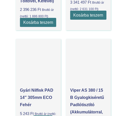
Töltővel, Kefével)
3 341 497
Ft
Bruttó ár
(nettó:
2 631 100
Ft
)
2 396 236
Ft
Bruttó ár
Kosárba teszem
(nettó:
1 886 800
Ft
)
Kosárba teszem
Gyári Nilfisk PAD
Viper AS 380 / 15
14″ 305mm ECO
B Gyalogkiséretű
Fehér
Padlótisztító
(akkumulátorral,
5 243
Ft
Bruttó ár (nettó: