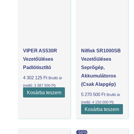
VIPER AS530R
Nilfisk SR1000SB
Vezetőüléses
Vezetőüléses
Padlótisztító
Seprőgép,
Akkumulátoros
4 302 125
Ft
Bruttó ár
(csak Alapgép)
(nettó:
3 387 500
Ft
)
Kosárba teszem
5 270 500
Ft
Bruttó ár
(nettó:
4 150 000
Ft
)
Kosárba teszem
Current
Original
-56%