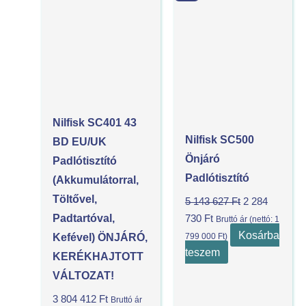
price
price
is:
was:
2
5
284
143
730 Ft.
627 Ft.
Nilfisk SC401 43
Nilfisk SC500
BD EU/UK
Önjáró
Padlótisztító
Padlótisztító
(akkumulátorral,
Töltővel,
5 143 627
Ft
2 284
Padtartóval,
730
Ft
Bruttó ár (nettó:
1
Kosárba
799 000
Ft
)
Kefével) ÖNJÁRÓ,
teszem
KERÉKHAJTOTT
VÁLTOZAT!
3 804 412
Ft
Bruttó ár