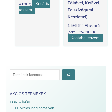
Töltővel, Kefével,
Kosárba
4 128
Ft
)
teszem
Felszívógumi
Készlettel)
1 596 644
Ft
Bruttó ár
(nettó:
1 257 200
Ft
)
Kosárba teszem
AKCIÓS TERMÉKEK
PORSZÍVÓK
>> Akciós ipari porszívók