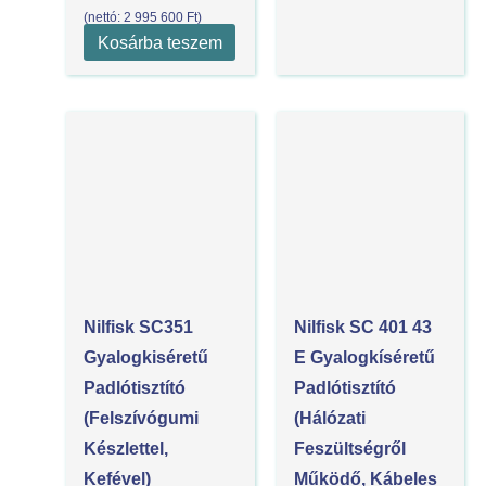
(nettó:
2 995 600
Ft
)
Kosárba teszem
Nilfisk SC351
Nilfisk SC 401 43
Gyalogkiséretű
E Gyalogkíséretű
Padlótisztító
Padlótisztító
(felszívógumi
(Hálózati
Készlettel,
Feszültségről
Kefével)
Működő, Kábeles