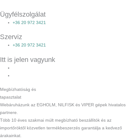
Ügyfélszolgálat
+36 20 972 3421
Szerviz
+36 20 972 3421
Itt is jelen vagyunk
Megbízhatóság és
tapasztalat
Webáruházunk az EGHOLM, NILFISK és VIPER gépek hivatalos
partnere.
Több 10 éves szakmai múlt megbízható beszállítók és az
importőröktől közvetlen termékbeszerzés garantálja a kedvező
árakainkat.