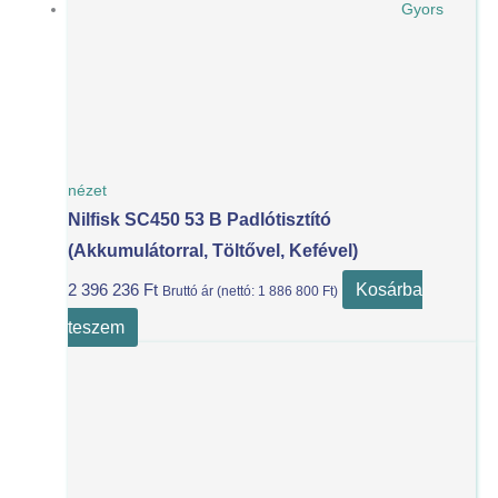
Gyors
nézet
Nilfisk SC450 53 B Padlótisztító
(akkumulátorral, Töltővel, Kefével)
Kosárba
2 396 236
Ft
Bruttó ár (nettó:
1 886 800
Ft
)
teszem