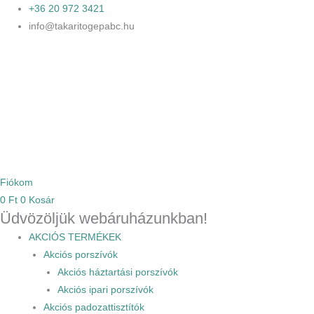
Skip
Bolygókerék
K
+36 20 972 3421
Original
Original
Current
Current
to
D100mm
info@takaritogepabc.hu
e
content
mennyiség
price
price
price
price
r
e
was:
was:
is:
is:
s
é
5
1
2
1
s
143
205
284
141
627 Ft.
230 Ft.
730 Ft.
730 Ft.
Fiókom
0
Ft
0
Kosár
Üdvözöljük webáruházunkban!
AKCIÓS TERMÉKEK
Akciós porszívók
Akciós háztartási porszívók
Akciós ipari porszívók
Akciós padozattisztítók