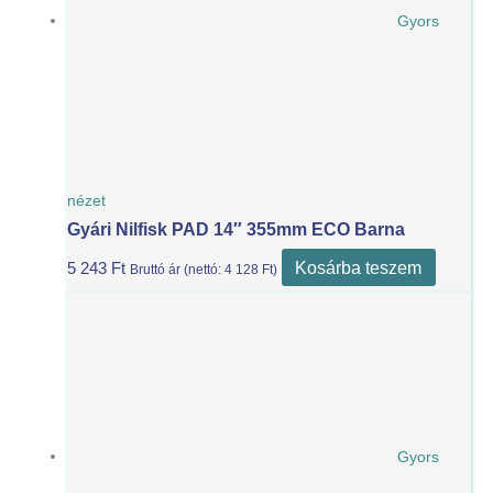
Gyors
nézet
Gyári Nilfisk PAD 14″ 355mm ECO Barna
Kosárba teszem
5 243
Ft
Bruttó ár (nettó:
4 128
Ft
)
Gyors