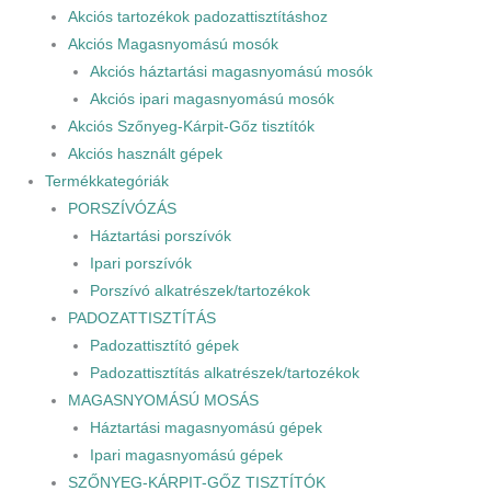
Akciós tartozékok padozattisztításhoz
Akciós Magasnyomású mosók
Akciós háztartási magasnyomású mosók
Akciós ipari magasnyomású mosók
Akciós Szőnyeg-Kárpit-Gőz tisztítók
Akciós használt gépek
Termékkategóriák
PORSZÍVÓZÁS
Háztartási porszívók
Ipari porszívók
Porszívó alkatrészek/tartozékok
PADOZATTISZTÍTÁS
Padozattisztító gépek
Padozattisztítás alkatrészek/tartozékok
MAGASNYOMÁSÚ MOSÁS
Háztartási magasnyomású gépek
Ipari magasnyomású gépek
SZŐNYEG-KÁRPIT-GŐZ TISZTÍTÓK