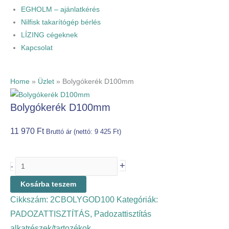
EGHOLM – ajánlatkérés
Nilfisk takarítógép bérlés
LÍZING cégeknek
Kapcsolat
Home
»
Üzlet
»
Bolygókerék D100mm
Bolygókerék D100mm
11 970
Ft
Bruttó ár (nettó:
9 425
Ft
)
+
-
Kosárba teszem
Cikkszám:
2CBOLYGOD100
Kategóriák:
PADOZATTISZTÍTÁS
,
Padozattisztítás
alkatrészek/tartozékok