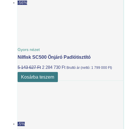
-56%
Gyors nézet
Nilfisk SC500 Önjáró Padlótisztító
5 143 627
Ft
2 284 730
Ft
Bruttó ár (nettó:
1 799 000
Ft
)
Kosárba teszem
-5%