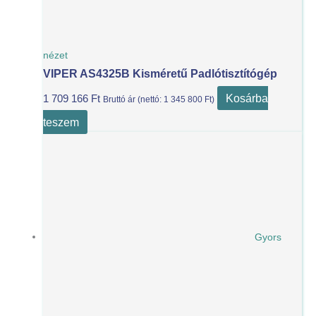
nézet
VIPER AS4325B Kisméretű Padlótisztítógép
Kosárba
1 709 166
Ft
Bruttó ár (nettó:
1 345 800
Ft
)
teszem
Gyors