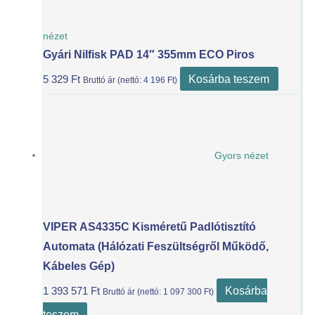
nézet
Gyári Nilfisk PAD 14″ 355mm ECO Piros
Kosárba teszem
5 329
Ft
Bruttó ár (nettó:
4 196
Ft
)
Gyors nézet
VIPER AS4335C Kisméretű Padlótisztító
Automata (Hálózati Feszültségről Működő,
Kábeles Gép)
Kosárba
1 393 571
Ft
Bruttó ár (nettó:
1 097 300
Ft
)
teszem