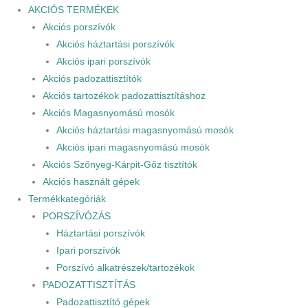
AKCIÓS TERMÉKEK
Akciós porszívók
Akciós háztartási porszívók
Akciós ipari porszívók
Akciós padozattisztítók
Akciós tartozékok padozattisztításhoz
Akciós Magasnyomású mosók
Akciós háztartási magasnyomású mosók
Akciós ipari magasnyomású mosók
Akciós Szőnyeg-Kárpit-Gőz tisztítók
Akciós használt gépek
Termékkategóriák
PORSZÍVÓZÁS
Háztartási porszívók
Ipari porszívók
Porszívó alkatrészek/tartozékok
PADOZATTISZTÍTÁS
Padozattisztító gépek