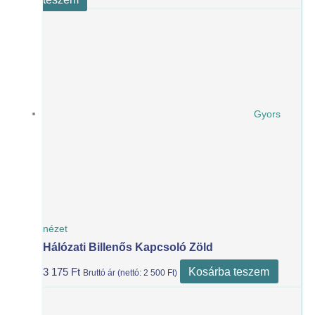
Gyors
nézet
Hálózati Billenős Kapcsoló Zöld
Kosárba teszem
3 175
Ft
Bruttó ár (nettó:
2 500
Ft
)