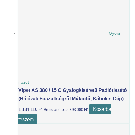
Gyors
nézet
Viper AS 380 / 15 C Gyalogkiséretű Padlótisztító
(Hálózati Feszültségről Működő, Kábeles Gép)
Kosárba
1 134 110
Ft
Bruttó ár (nettó:
893 000
Ft
)
teszem