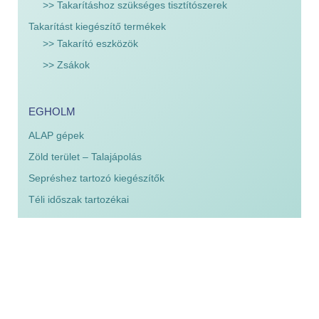
>> Takarításhoz szükséges tisztítószerek
Takarítást kiegészítő termékek
>> Takarító eszközök
>> Zsákok
EGHOLM
ALAP gépek
Zöld terület – Talajápolás
Sepréshez tartozó kiegészítők
Téli időszak tartozékai