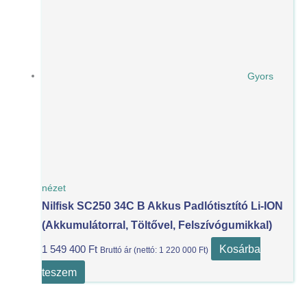
Gyors
nézet
Nilfisk SC250 34C B Akkus Padlótisztító Li-ION
(akkumulátorral, Töltővel, Felszívógumikkal)
Kosárba
1 549 400
Ft
Bruttó ár (nettó:
1 220 000
Ft
)
teszem