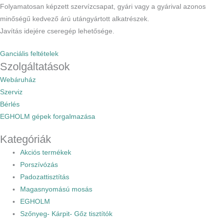
Folyamatosan képzett szervízcsapat, gyári vagy a gyárival azonos
minőségű kedvező árú utángyártott alkatrészek.
Javítás idejére cseregép lehetősége.
Ganciális feltételek
Szolgáltatások
Webáruház
Szerviz
Bérlés
EGHOLM gépek forgalmazása
Kategóriák
Akciós termékek
Porszívózás
Padozattisztítás
Magasnyomású mosás
EGHOLM
Szőnyeg- Kárpit- Gőz tisztítók