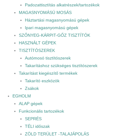
Padozattisztítás alkatrészek/tartozékok
MAGASNYOMÁSÚ MOSÁS
Háztartási magasnyomású gépek
Ipari magasnyomású gépek
SZŐNYEG-KÁRPIT-GŐZ TISZTÍTÓK
HASZNÁLT GÉPEK
TISZTÍTÓSZEREK
Autómosó tisztítószerek
Takarításhoz szükséges tisztítószerek
Takarítást kiegészítő termékek
Takarító eszközök
Zsákok
EGHOLM
ALAP gépek
Funkcionális tartozékok
SEPRÉS
TÉLI időszak
ZÖLD TERÜLET -TALAJÁPOLÁS