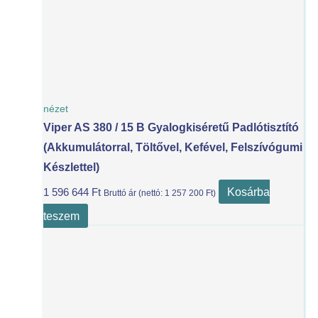
nézet
Viper AS 380 / 15 B Gyalogkiséretű Padlótisztító
(akkumulátorral, Töltővel, Kefével, Felszívógumi
Készlettel)
Kosárba
1 596 644
Ft
Bruttó ár (nettó:
1 257 200
Ft
)
teszem