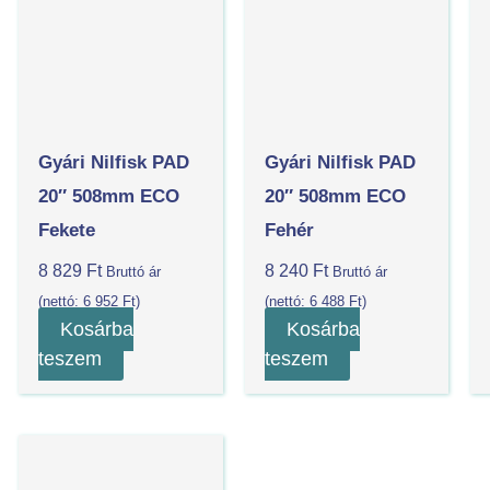
Gyári Nilfisk PAD
Gyári Nilfisk PAD
20″ 508mm ECO
20″ 508mm ECO
Fekete
Fehér
8 829
Ft
8 240
Ft
Bruttó ár
Bruttó ár
(nettó:
6 952
Ft
)
(nettó:
6 488
Ft
)
Kosárba
Kosárba
teszem
teszem