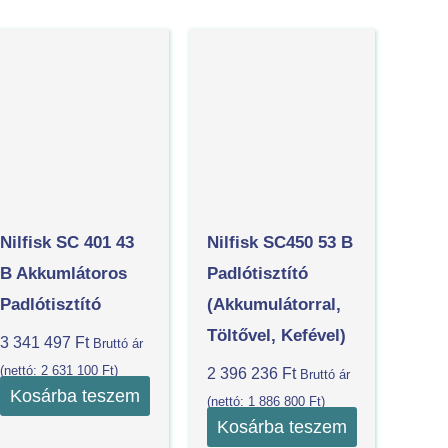
Nilfisk SC 401 43
Nilfisk SC450 53 B
B Akkumlátoros
Padlótisztító
Padlótisztító
(akkumulátorral,
Töltővel, Kefével)
3 341 497
Ft
Bruttó ár
(nettó:
2 631 100
Ft
)
2 396 236
Ft
Bruttó ár
Kosárba teszem
(nettó:
1 886 800
Ft
)
Kosárba teszem