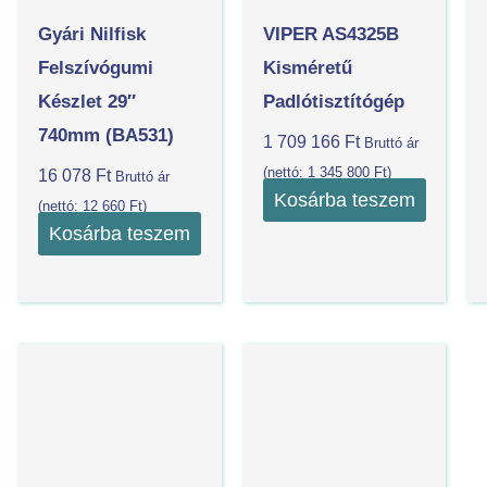
Gyári Nilfisk
VIPER AS4325B
Felszívógumi
Kisméretű
Készlet 29″
Padlótisztítógép
740mm (BA531)
1 709 166
Ft
Bruttó ár
(nettó:
1 345 800
Ft
)
16 078
Ft
Bruttó ár
Kosárba teszem
(nettó:
12 660
Ft
)
Kosárba teszem