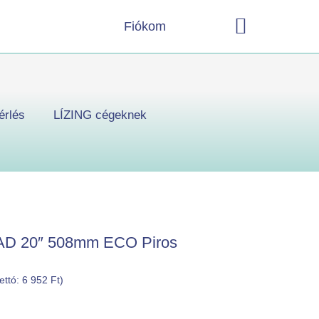
Kosár
Fiókom
érlés
LÍZING cégeknek
 PAD 20″ 508mm ECO Piros
nettó:
6 952
Ft
)