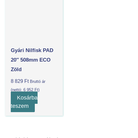
Gyári Nilfisk PAD
20″ 508mm ECO
Zöld
8 829
Ft
Bruttó ár
(nettó:
6 952
Ft
)
Kosárba
teszem