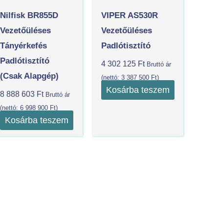
Nilfisk BR855D
VIPER AS530R
Vezetőüléses
Vezetőüléses
Tányérkefés
Padlótisztító
Padlótisztító
4 302 125
Ft
Bruttó ár
(csak Alapgép)
(nettó:
3 387 500
Ft
)
Kosárba teszem
8 888 603
Ft
Bruttó ár
(nettó:
6 998 900
Ft
)
Kosárba teszem