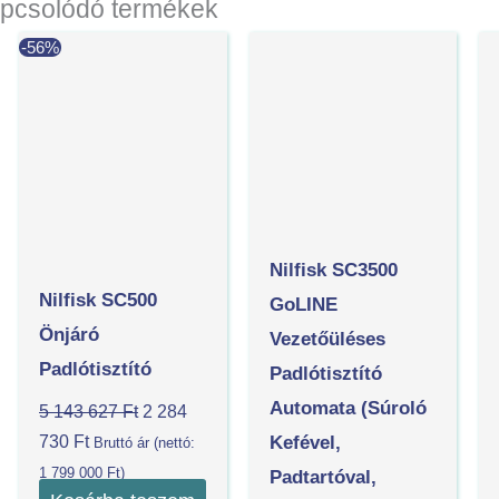
pcsolódó termékek
Current
Original
-56%
price
price
is:
was:
2
5
284
143
730 Ft.
627 Ft.
Nilfisk SC3500
Nilfisk SC500
GoLINE
Önjáró
Vezetőüléses
Padlótisztító
Padlótisztító
Automata (súroló
5 143 627
Ft
2 284
730
Ft
Kefével,
Bruttó ár (nettó:
1 799 000
Ft
)
Padtartóval,