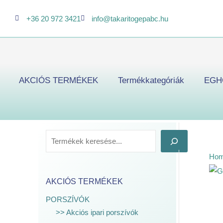
Skip
K
+36 20 972 3421
info@takaritogepabc.hu
to
e
content
r
e
s
AKCIÓS TERMÉKEK
Termékkategóriák
EGH
é
s
Ho
AKCIÓS TERMÉKEK
PORSZÍVÓK
>> Akciós ipari porszívók