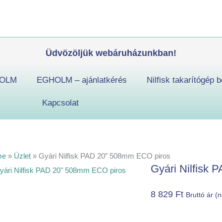
Gyári
Nilfisk
PAD
20"
Üdvözöljük webáruházunkban!
508mm
ECO
OLM
EGHOLM – ajánlatkérés
Nilfisk takarítógép b
piros
mennyiség
Kapcsolat
me
»
Üzlet
»
Gyári Nilfisk PAD 20″ 508mm ECO piros
Gyári Nilfisk
8 829
Ft
Bruttó ár (