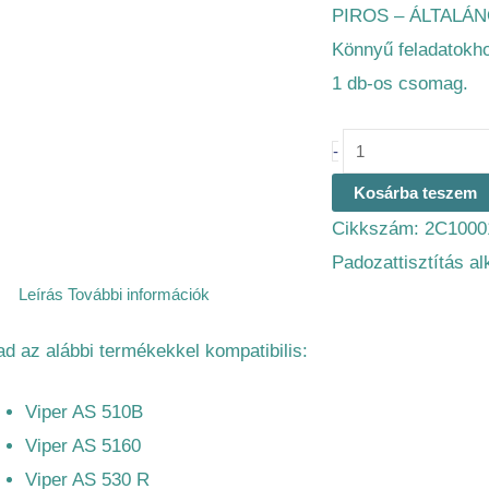
PIROS – ÁLTALÁ
Könnyű feladatokho
1 db-os csomag.
-
Kosárba teszem
Cikkszám:
2C1000
Padozattisztítás a
Leírás
További információk
ad az alábbi termékekkel kompatibilis:
Viper AS 510B
Viper AS 5160
Viper AS 530 R