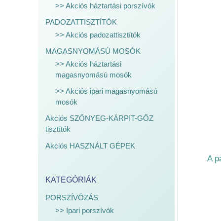
>> Akciós háztartási porszívók
PADOZATTISZTÍTÓK
>> Akciós padozattisztítók
MAGASNYOMÁSÚ MOSÓK
>> Akciós háztartási
magasnyomású mosók
>> Akciós ipari magasnyomású
mosók
Akciós SZŐNYEG-KÁRPIT-GŐZ
tisztítók
Akciós HASZNÁLT GÉPEK
A p
KATEGÓRIÁK
PORSZÍVÓZÁS
>> Ipari porszívók