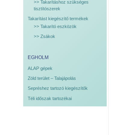
>> Takarításhoz szükséges
tisztítószerek
Takarítást kiegészítő termékek
>> Takarító eszközök
>> Zsákok
EGHOLM
ALAP gépek
Zöld terület – Talajápolás
Sepréshez tartozó kiegészítők
Téli időszak tartozékai