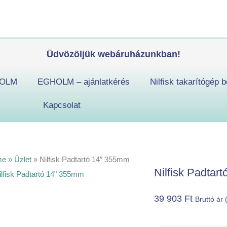
Nilfisk
Padtartó
14"
355mm
Üdvözöljük webáruházunkban!
mennyiség
OLM
EGHOLM – ajánlatkérés
Nilfisk takarítógép b
Kapcsolat
me
»
Üzlet
»
Nilfisk Padtartó 14″ 355mm
Nilfisk Padtar
39 903
Ft
Bruttó ár 