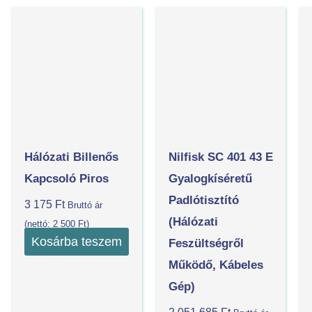
Hálózati Billenős
Nilfisk SC 401 43 E
Kapcsoló Piros
Gyalogkíséretű
Padlótisztító
3 175
Ft
Bruttó ár
(Hálózati
(nettó:
2 500
Ft
)
Kosárba teszem
Feszültségről
Működő, Kábeles
Gép)