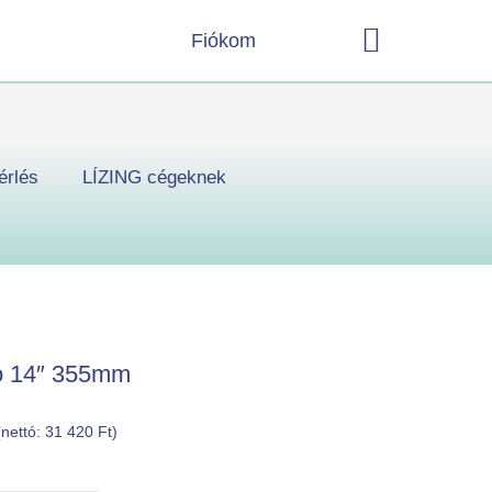
Kosár
Fiókom
érlés
LÍZING cégeknek
tó 14″ 355mm
(nettó:
31 420
Ft
)