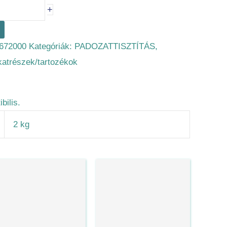
+
672000
Kategóriák:
PADOZATTISZTÍTÁS
,
lkatrészek/tartozékok
bilis.
2 kg