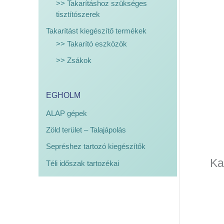
>> Takarításhoz szükséges
tisztítószerek
Takarítást kiegészítő termékek
>> Takarító eszközök
>> Zsákok
EGHOLM
ALAP gépek
Zöld terület – Talajápolás
Sepréshez tartozó kiegészítők
Ka
Téli időszak tartozékai