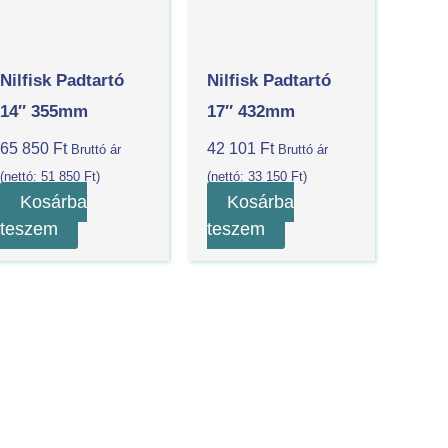
Nilfisk Padtartó
Nilfisk Padtartó
14″ 355mm
17″ 432mm
65 850
Ft
42 101
Ft
Bruttó ár
Bruttó ár
(nettó:
51 850
Ft
)
(nettó:
33 150
Ft
)
Kosárba
Kosárba
teszem
teszem