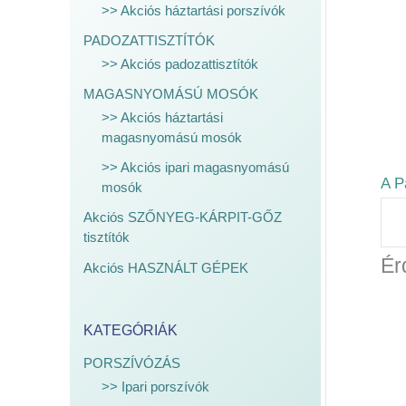
>> Akciós háztartási porszívók
PADOZATTISZTÍTÓK
>> Akciós padozattisztítók
MAGASNYOMÁSÚ MOSÓK
>> Akciós háztartási
magasnyomású mosók
>> Akciós ipari magasnyomású
A P
mosók
Akciós SZŐNYEG-KÁRPIT-GŐZ
tisztítók
Ér
Akciós HASZNÁLT GÉPEK
KATEGÓRIÁK
PORSZÍVÓZÁS
>> Ipari porszívók