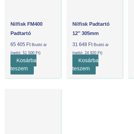
Nilfisk FM400
Nilfisk Padtartó
Padtartó
12″ 305mm
65 405
Ft
31 648
Ft
Bruttó ár
Bruttó ár
(nettó:
51 500
Ft
)
(nettó:
24 920
Ft
)
Kosárba
Kosárba
teszem
teszem