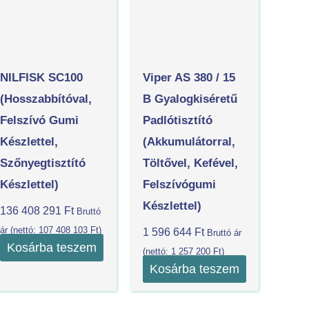
NILFISK SC100
Viper AS 380 / 15
(hosszabbítóval,
B Gyalogkiséretű
Felszívó Gumi
Padlótisztító
Készlettel,
(akkumulátorral,
Szőnyegtisztító
Töltővel, Kefével,
Készlettel)
Felszívógumi
Készlettel)
136 408 291
Ft
Bruttó
ár (nettó:
107 408 103
Ft
)
1 596 644
Ft
Bruttó ár
Kosárba teszem
(nettó:
1 257 200
Ft
)
Kosárba teszem