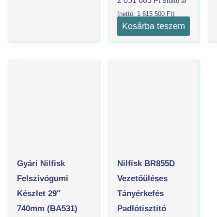
2 051 685
Ft
Bruttó ár
(nettó:
1 615 500
Ft
)
Kosárba teszem
Gyári Nilfisk
Nilfisk BR855D
Felszívógumi
Vezetőüléses
Készlet 29″
Tányérkefés
740mm (BA531)
Padlótisztító