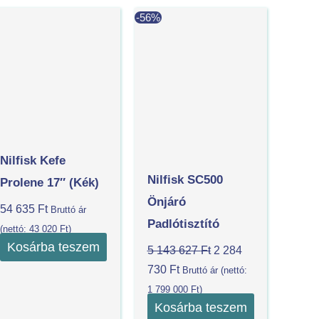
Current
Original
-56%
price
price
is:
was:
2
5
284
143
730 Ft.
627 Ft.
Nilfisk Kefe
Nilfisk SC500
Prolene 17″ (Kék)
Önjáró
54 635
Ft
Bruttó ár
Padlótisztító
(nettó:
43 020
Ft
)
Kosárba teszem
5 143 627
Ft
2 284
730
Ft
Bruttó ár (nettó:
1 799 000
Ft
)
Kosárba teszem