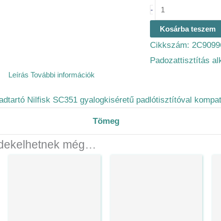
-
Kosárba teszem
Cikkszám:
2C9099
Padozattisztítás a
Leírás
További információk
adtartó Nilfisk SC351 gyalogkiséretű padlótisztítóval kompati
Tömeg
dekelhetnek még…