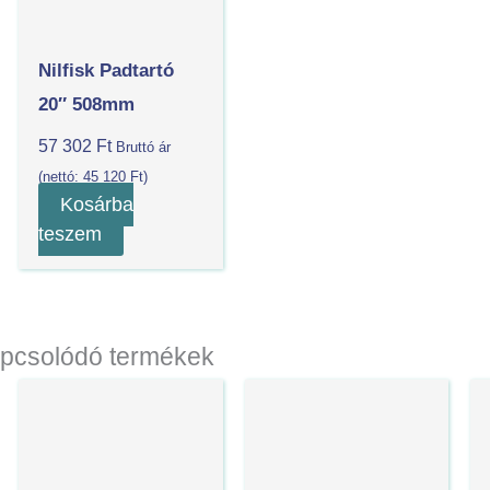
Nilfisk Padtartó
20″ 508mm
57 302
Ft
Bruttó ár
(nettó:
45 120
Ft
)
Kosárba
teszem
pcsolódó termékek