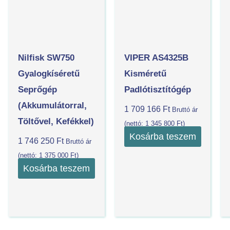
Nilfisk SW750
VIPER AS4325B
Gyalogkíséretű
Kisméretű
Seprőgép
Padlótisztítógép
(akkumulátorral,
1 709 166
Ft
Bruttó ár
Töltővel, Kefékkel)
(nettó:
1 345 800
Ft
)
Kosárba teszem
1 746 250
Ft
Bruttó ár
(nettó:
1 375 000
Ft
)
Kosárba teszem