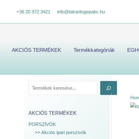
Skip
K
+36 20 972 3421
info@takaritogepabc.hu
to
e
content
r
e
s
AKCIÓS TERMÉKEK
Termékkategóriák
EGH
é
s
Ho
AKCIÓS TERMÉKEK
PORSZÍVÓK
>> Akciós ipari porszívók