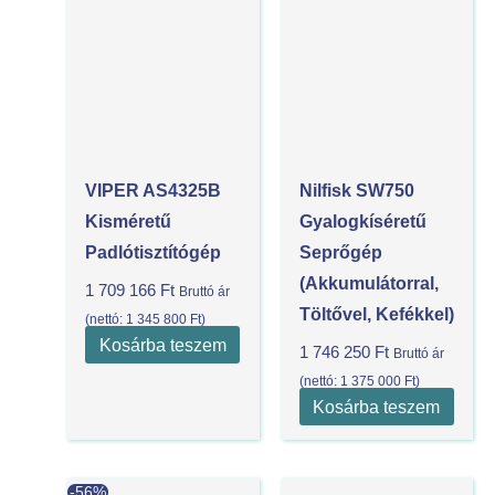
VIPER AS4325B
Nilfisk SW750
Kisméretű
Gyalogkíséretű
Padlótisztítógép
Seprőgép
(akkumulátorral,
1 709 166
Ft
Bruttó ár
Töltővel, Kefékkel)
(nettó:
1 345 800
Ft
)
Kosárba teszem
1 746 250
Ft
Bruttó ár
(nettó:
1 375 000
Ft
)
Kosárba teszem
Current
Original
-56%