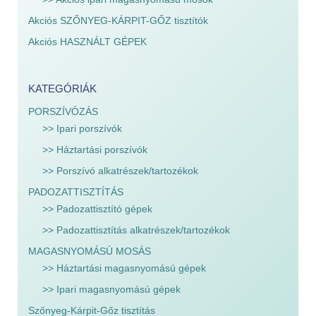
Akciós SZŐNYEG-KÁRPIT-GŐZ tisztítók
Akciós HASZNÁLT GÉPEK
KATEGÓRIÁK
PORSZÍVÓZÁS
>> Ipari porszívók
>> Háztartási porszívók
>> Porszívó alkatrészek/tartozékok
PADOZATTISZTÍTÁS
>> Padozattisztító gépek
>> Padozattisztítás alkatrészek/tartozékok
MAGASNYOMÁSÚ MOSÁS
>> Háztartási magasnyomású gépek
>> Ipari magasnyomású gépek
Szőnyeg-Kárpit-Gőz tisztítás