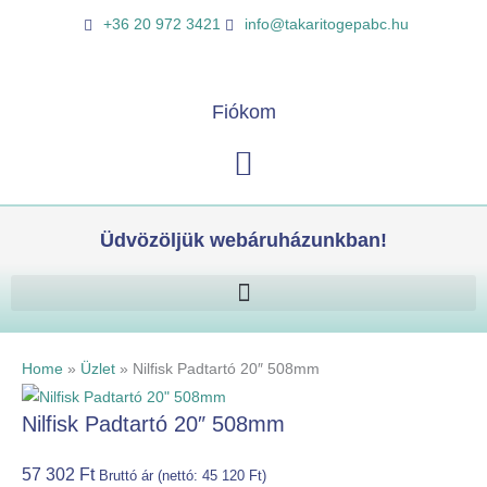
Skip
Nilfisk
K
+36 20 972 3421
info@takaritogepabc.hu
to
Padtartó
e
content
20"
r
508mm
e
Fiókom
mennyiség
s
Kosár
é
s
Üdvözöljük webáruházunkban!
Home
»
Üzlet
»
Nilfisk Padtartó 20″ 508mm
Nilfisk Padtartó 20″ 508mm
57 302
Ft
Bruttó ár (nettó:
45 120
Ft
)