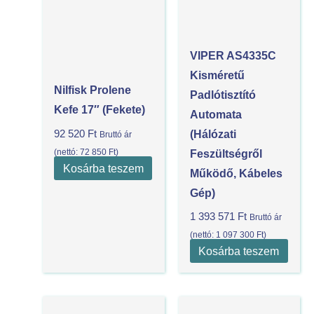
VIPER AS4335C
Kisméretű
Nilfisk Prolene
Padlótisztító
Kefe 17″ (Fekete)
Automata
(Hálózati
92 520
Ft
Bruttó ár
(nettó:
72 850
Ft
)
Feszültségről
Kosárba teszem
Működő, Kábeles
Gép)
1 393 571
Ft
Bruttó ár
(nettó:
1 097 300
Ft
)
Kosárba teszem