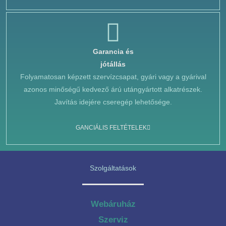
Garancia és
jótállás
Folyamatosan képzett szervízcsapat, gyári vagy a gyárival
azonos minőségű kedvező árú utángyártott alkatrészek.
Javítás idejére cseregép lehetősége.
GANCIÁLIS FELTÉTELEK
Szolgáltatások
Webáruház
Szerviz