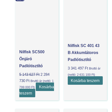
price
price
is:
was:
2
5
284
143
730 Ft.
627 Ft.
Nilfisk SC 401 43
Nilfisk SC500
B Akkumlátoros
Önjáró
Padlótisztító
Padlótisztító
3 341 497
Ft
Bruttó ár
5 143 627
Ft
2 284
(nettó:
2 631 100
Ft
)
Kosárba teszem
730
Ft
Bruttó ár (nettó:
1
Kosárba
799 000
Ft
)
teszem