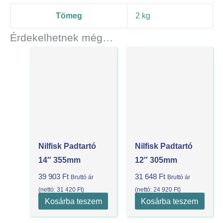
Tömeg
2 kg
Érdekelhetnek még…
Nilfisk Padtartó
Nilfisk Padtartó
14″ 355mm
12″ 305mm
39 903
Ft
31 648
Ft
Bruttó ár
Bruttó ár
(nettó:
31 420
Ft
)
(nettó:
24 920
Ft
)
Kosárba teszem
Kosárba teszem