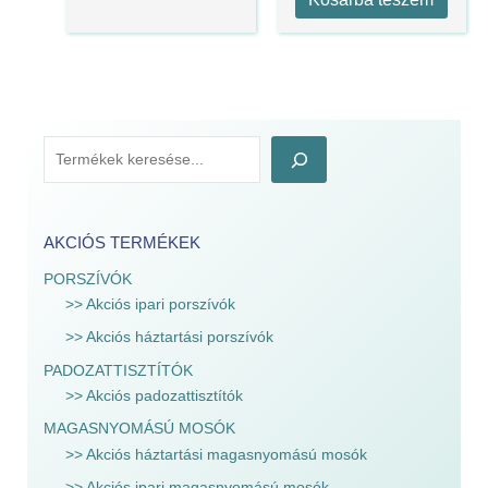
AKCIÓS TERMÉKEK
PORSZÍVÓK
>> Akciós ipari porszívók
>> Akciós háztartási porszívók
PADOZATTISZTÍTÓK
>> Akciós padozattisztítók
MAGASNYOMÁSÚ MOSÓK
>> Akciós háztartási magasnyomású mosók
>> Akciós ipari magasnyomású mosók