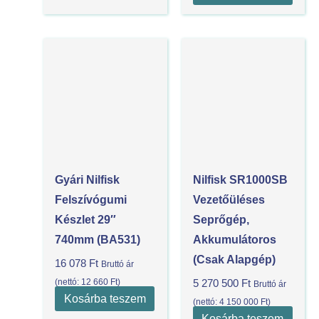
Gyári Nilfisk
Nilfisk SR1000SB
Felszívógumi
Vezetőüléses
Készlet 29″
Seprőgép,
740mm (BA531)
Akkumulátoros
(csak Alapgép)
16 078
Ft
Bruttó ár
(nettó:
12 660
Ft
)
5 270 500
Ft
Bruttó ár
Kosárba teszem
(nettó:
4 150 000
Ft
)
Kosárba teszem