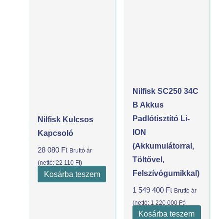
Nilfisk SC250 34C
B Akkus
Padlótisztító Li-
Nilfisk Kulcsos
ION
Kapcsoló
(akkumulátorral,
28 080
Ft
Bruttó ár
Töltővel,
(nettó:
22 110
Ft
)
Felszívógumikkal)
Kosárba teszem
1 549 400
Ft
Bruttó ár
(nettó:
1 220 000
Ft
)
Kosárba teszem