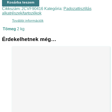
Kosárba teszem
Cikkszám:
2CVF90416
Kategória:
Padozattisztítás
alkatrészek/tartozékok
További információk
Tömeg
2 kg
Érdekelhetnek még…