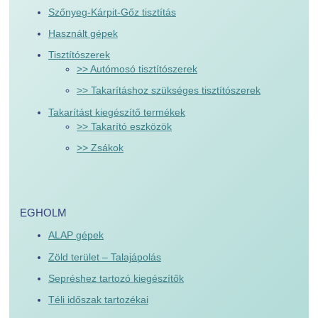
Szőnyeg-Kárpit-Gőz tisztítás
Használt gépek
Tisztítószerek
>> Autómosó tisztítószerek
>> Takarításhoz szükséges tisztítószerek
Takarítást kiegészítő termékek
>> Takarító eszközök
>> Zsákok
EGHOLM
ALAP gépek
Zöld terület – Talajápolás
Sepréshez tartozó kiegészítők
Téli időszak tartozékai