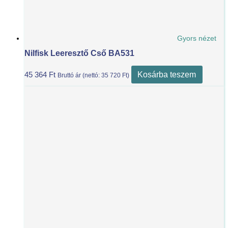
Gyors nézet
Nilfisk Leeresztő Cső BA531
Kosárba teszem
45 364
Ft
Bruttó ár (nettó:
35 720
Ft
)