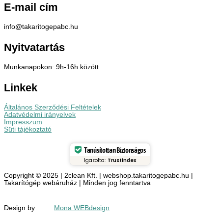
E-mail cím
info@takaritogepabc.hu
Nyitvatartás
Munkanapokon: 9h-16h között
Linkek
Általános Szerződési Feltételek
Adatvédelmi irányelvek
Impresszum
Süti tájékoztató
Tanúsítottan Biztonságos
Igazolta:
Trustindex
Copyright © 2025 | 2clean Kft. | webshop.takaritogepabc.hu |
Takarítógép webáruház | Minden jog fenntartva
Design by
Mona WEBdesign