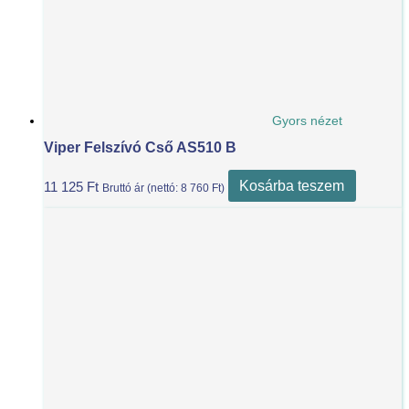
Gyors nézet
Viper Felszívó Cső AS510 B
Kosárba teszem
11 125
Ft
Bruttó ár (nettó:
8 760
Ft
)