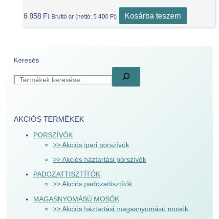
Kosárba teszem
6 858
Ft
Bruttó ár (nettó:
5 400
Ft
)
Keresés
AKCIÓS TERMÉKEK
PORSZÍVÓK
>> Akciós ipari porszívók
>> Akciós háztartási porszívók
PADOZATTISZTÍTÓK
>> Akciós padozattisztítók
MAGASNYOMÁSÚ MOSÓK
>> Akciós háztartási magasnyomású mosók