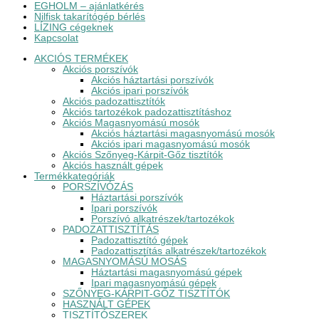
EGHOLM – ajánlatkérés
Nilfisk takarítógép bérlés
LÍZING cégeknek
Kapcsolat
AKCIÓS TERMÉKEK
Akciós porszívók
Akciós háztartási porszívók
Akciós ipari porszívók
Akciós padozattisztítók
Akciós tartozékok padozattisztításhoz
Akciós Magasnyomású mosók
Akciós háztartási magasnyomású mosók
Akciós ipari magasnyomású mosók
Akciós Szőnyeg-Kárpit-Gőz tisztítók
Akciós használt gépek
Termékkategóriák
PORSZÍVÓZÁS
Háztartási porszívók
Ipari porszívók
Porszívó alkatrészek/tartozékok
PADOZATTISZTÍTÁS
Padozattisztító gépek
Padozattisztítás alkatrészek/tartozékok
MAGASNYOMÁSÚ MOSÁS
Háztartási magasnyomású gépek
Ipari magasnyomású gépek
SZŐNYEG-KÁRPIT-GŐZ TISZTÍTÓK
HASZNÁLT GÉPEK
TISZTÍTÓSZEREK