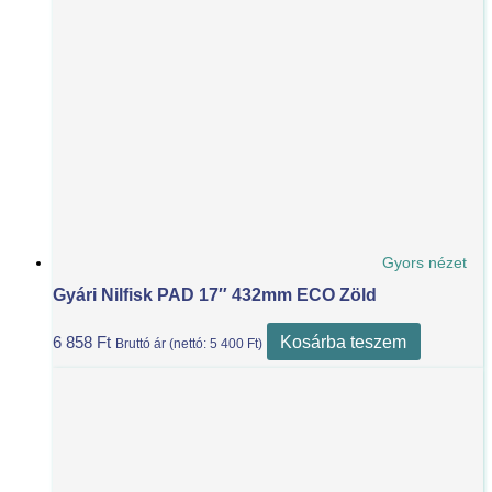
Gyors nézet
Gyári Nilfisk PAD 17″ 432mm ECO Zöld
Kosárba teszem
6 858
Ft
Bruttó ár (nettó:
5 400
Ft
)