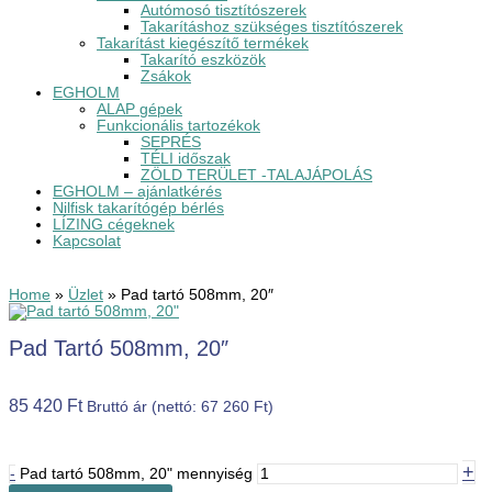
Autómosó tisztítószerek
Takarításhoz szükséges tisztítószerek
Takarítást kiegészítő termékek
Takarító eszközök
Zsákok
EGHOLM
ALAP gépek
Funkcionális tartozékok
SEPRÉS
TÉLI időszak
ZÖLD TERÜLET -TALAJÁPOLÁS
EGHOLM – ajánlatkérés
Nilfisk takarítógép bérlés
LÍZING cégeknek
Kapcsolat
Home
»
Üzlet
»
Pad tartó 508mm, 20″
Pad Tartó 508mm, 20″
85 420
Ft
Bruttó ár (nettó:
67 260
Ft
)
+
-
Pad tartó 508mm, 20" mennyiség