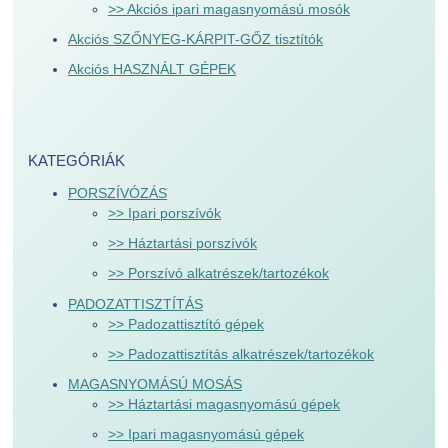
>> Akciós ipari magasnyomású mosók
Akciós SZŐNYEG-KÁRPIT-GŐZ tisztítók
Akciós HASZNÁLT GÉPEK
KATEGÓRIÁK
PORSZÍVÓZÁS
>> Ipari porszívók
>> Háztartási porszívók
>> Porszívó alkatrészek/tartozékok
PADOZATTISZTÍTÁS
>> Padozattisztító gépek
>> Padozattisztítás alkatrészek/tartozékok
MAGASNYOMÁSÚ MOSÁS
>> Háztartási magasnyomású gépek
>> Ipari magasnyomású gépek