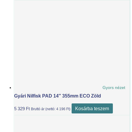
Gyors nézet
Gyári Nilfisk PAD 14″ 355mm ECO Zöld
Kosárba teszem
5 329
Ft
Bruttó ár (nettó:
4 196
Ft
)