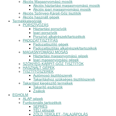
Akciós Magasnyomású mosók
Akciós háztartási magasnyomású mosók
Akciós ipari magasnyomású mosók
Akciós Szőnyeg-Kárpit-Gőz tisztítók
Akciós használt gépek
Termékkategóriák
PORSZÍVÓZÁS
Háztartási porszívók
Ipari porszívók
Porszívó alkatrészek/tartozékok
PADOZATTISZTÍTÁS
Padozattisztító gépek
Padozattisztítás alkatrészek/tartozékok
MAGASNYOMÁSÚ MOSÁS
Háztartási magasnyomású gépek
Ipari magasnyomású gépek
SZŐNYEG-KÁRPIT-GŐZ TISZTÍTÓK
HASZNÁLT GÉPEK
TISZTÍTÓSZEREK
Autómosó tisztítószerek
Takarításhoz szükséges tisztítószerek
Takarítást kiegészítő termékek
Takarító eszközök
Zsákok
EGHOLM
ALAP gépek
Funkcionális tartozékok
SEPRÉS
TÉLI időszak
ZÖLD TERÜLET -TALAJÁPOLÁS