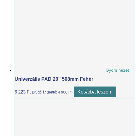
Gyors nézet
Univerzális PAD 20″ 508mm Fehér
Kosárba teszem
6 223
Ft
Bruttó ár (nettó:
4 900
Ft
)