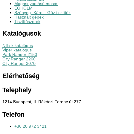
Magasnyomású mosás
EGHOLM
Szőnyeg- Kárpit- Gőz tisztítók
Használt gépek
Tisztítószerek
Katalógusok
Nilfisk katalógus
Viper katalógus
Park Ranger 2150
City Ranger 2260
City Ranger 3070
Elérhetőség
Telephely
1214 Budapest, II. Rákóczi Ferenc út 277.
Telefon
+36 20 972 3421