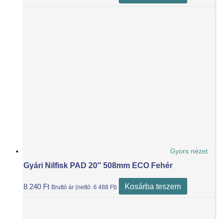
Gyors nézet
Gyári Nilfisk PAD 20″ 508mm ECO Fehér
Kosárba teszem
8 240
Ft
Bruttó ár (nettó:
6 488
Ft
)