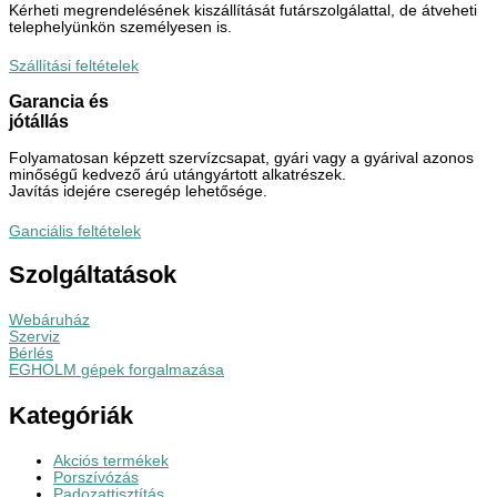
Kérheti megrendelésének kiszállítását futárszolgálattal, de átveheti
telephelyünkön személyesen is.
Szállítási feltételek
Garancia és
jótállás
Folyamatosan képzett szervízcsapat, gyári vagy a gyárival azonos
minőségű kedvező árú utángyártott alkatrészek.
Javítás idejére cseregép lehetősége.
Ganciális feltételek
Szolgáltatások
Webáruház
Szerviz
Bérlés
EGHOLM gépek forgalmazása
Kategóriák
Akciós termékek
Porszívózás
Padozattisztítás