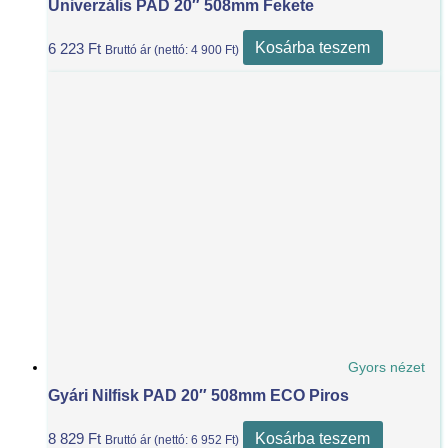
Univerzális PAD 20″ 508mm Fekete
Kosárba teszem
6 223
Ft
Bruttó ár (nettó:
4 900
Ft
)
Gyors nézet
Gyári Nilfisk PAD 20″ 508mm ECO Piros
Kosárba teszem
8 829
Ft
Bruttó ár (nettó:
6 952
Ft
)