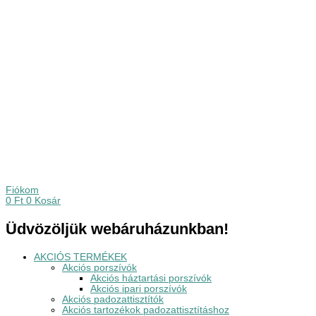
Fiókom
0
Ft
0
Kosár
Üdvözöljük webáruházunkban!
AKCIÓS TERMÉKEK
Akciós porszívók
Akciós háztartási porszívók
Akciós ipari porszívók
Akciós padozattisztítók
Akciós tartozékok padozattisztításhoz