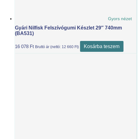
Gyors nézet
Gyári Nilfisk Felszívógumi Készlet 29″ 740mm
(BA531)
Kosárba teszem
16 078
Ft
Bruttó ár (nettó:
12 660
Ft
)