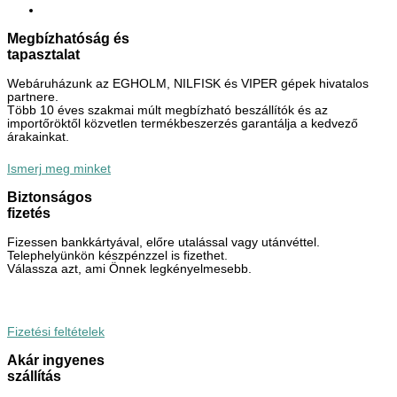
Megbízhatóság és
tapasztalat
Webáruházunk az EGHOLM, NILFISK és VIPER gépek hivatalos
partnere.
Több 10 éves szakmai múlt megbízható beszállítók és az
importőröktől közvetlen termékbeszerzés garantálja a kedvező
árakainkat.
Ismerj meg minket
Biztonságos
fizetés
Fizessen bankkártyával, előre utalással vagy utánvéttel.
Telephelyünkön készpénzzel is fizethet.
Válassza azt, ami Önnek legkényelmesebb.
Fizetési feltételek
Akár ingyenes
szállítás