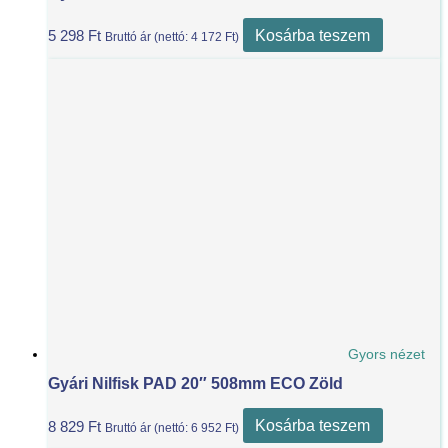
Kosárba teszem
5 298
Ft
Bruttó ár (nettó:
4 172
Ft
)
Gyors nézet
Gyári Nilfisk PAD 20″ 508mm ECO Zöld
Kosárba teszem
8 829
Ft
Bruttó ár (nettó:
6 952
Ft
)