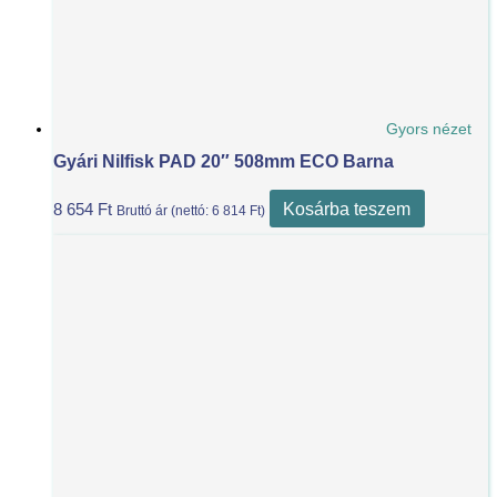
Gyors nézet
Gyári Nilfisk PAD 20″ 508mm ECO Barna
Kosárba teszem
8 654
Ft
Bruttó ár (nettó:
6 814
Ft
)