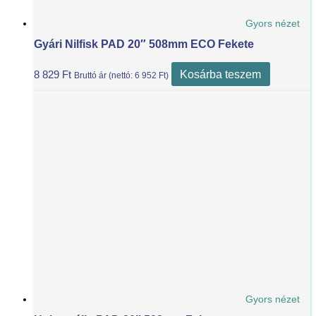
Gyors nézet
Gyári Nilfisk PAD 20″ 508mm ECO Fekete
Kosárba teszem
8 829
Ft
Bruttó ár (nettó:
6 952
Ft
)
Gyors nézet