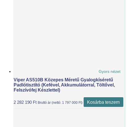
Gyors nézet
Viper AS510B Közepes Méretű Gyalogkíséretű
Padlótisztító (kefével, Akkumulátorral, Töltővel,
Felszívófej Készlettel)
Kosárba teszem
2 282 190
Ft
Bruttó ár (nettó:
1 797 000
Ft
)