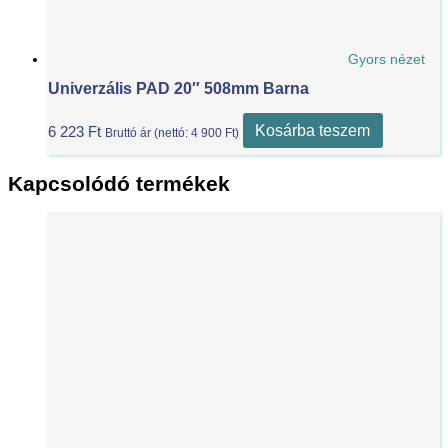
Gyors nézet
Univerzális PAD 20″ 508mm Barna
Kosárba teszem
6 223
Ft
Bruttó ár (nettó:
4 900
Ft
)
Kapcsolódó termékek