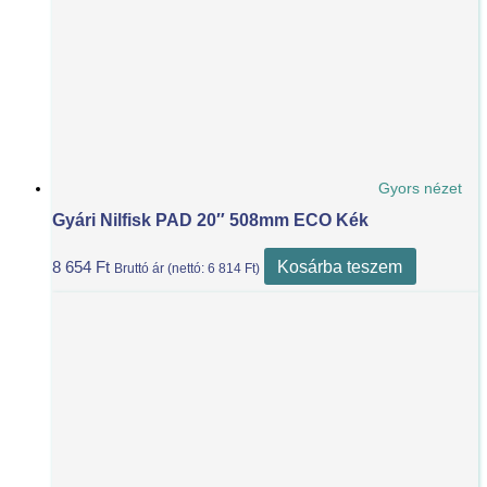
Gyors nézet
Gyári Nilfisk PAD 20″ 508mm ECO Kék
Kosárba teszem
8 654
Ft
Bruttó ár (nettó:
6 814
Ft
)