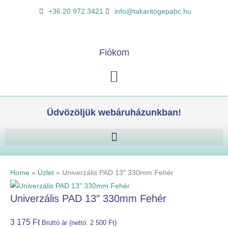
Skip
Univerzális
K
+36 20 972 3421
info@takaritogepabc.hu
to
PAD
e
content
13"
r
330mm
e
Fiókom
Fehér
s
mennyiség
Kosár
é
s
Üdvözöljük webáruházunkban!
Home
»
Üzlet
»
Univerzális PAD 13″ 330mm Fehér
Univerzális PAD 13″ 330mm Fehér
3 175
Ft
Bruttó ár (nettó:
2 500
Ft
)