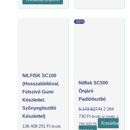
Current
Original
-56%
price
price
is:
was:
2
5
284
143
730 Ft.
627 Ft.
NILFISK SC100
Nilfisk SC500
(hosszabbítóval,
Önjáró
Felszívó Gumi
Padlótisztító
Készlettel,
Szőnyegtisztító
5 143 627
Ft
2 284
Készlettel)
730
Ft
Bruttó ár (nettó:
1
Kosárba
799 000
Ft
)
136 408 291
Ft
Bruttó