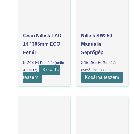
Gyári Nilfisk PAD
Nilfisk SW250
14″ 305mm ECO
Manuális
Fehér
Seprőgép
5 243
Ft
248 285
Ft
Bruttó ár (nettó:
Bruttó ár
Kosárba
4 128
Ft
)
(nettó:
195 500
Ft
)
teszem
Kosárba teszem