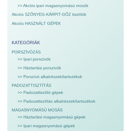
>> Akciós ipari magasnyomású mosók
Akciós SZŐNYEG-KÁRPIT-GŐZ tisztítók
Akciós HASZNÁLT GÉPEK
KATEGÓRIÁK
PORSZÍVÓZÁS
>> Ipari porszívók
>> Háztartási porszívók
>> Porszívó alkatrészek/tartozékok
PADOZATTISZTÍTÁS
>> Padozattisztító gépek
>> Padozattisztítás alkatrészek/tartozékok
MAGASNYOMÁSÚ MOSÁS
>> Háztartási magasnyomású gépek
>> Ipari magasnyomású gépek