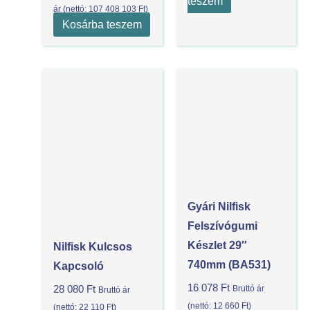
teszem
ár (nettó:
107 408 103
Ft
)
Kosárba teszem
Gyári Nilfisk
Felszívógumi
Készlet 29″
Nilfisk Kulcsos
740mm (BA531)
Kapcsoló
16 078
Ft
Bruttó ár
28 080
Ft
Bruttó ár
(nettó:
12 660
Ft
)
(nettó:
22 110
Ft
)