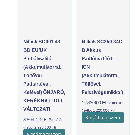
Nilfisk SC401 43
Nilfisk SC250 34C
BD EU/UK
B Akkus
Padlótisztító
Padlótisztító Li-
(akkumulátorral,
ION
Töltővel,
(akkumulátorral,
Padtartóval,
Töltővel,
Kefével) ÖNJÁRÓ,
Felszívógumikkal)
KERÉKHAJTOTT
1 549 400
Ft
Bruttó ár
VÁLTOZAT!
(nettó:
1 220 000
Ft
)
Kosárba teszem
3 804 412
Ft
Bruttó ár
(nettó:
2 995 600
Ft
)
Kosárba teszem