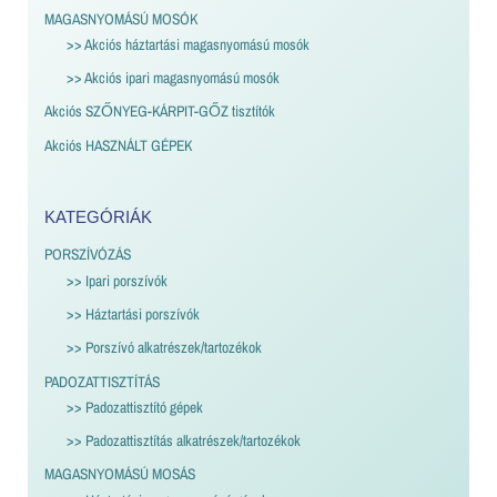
MAGASNYOMÁSÚ MOSÓK
>> Akciós háztartási magasnyomású mosók
>> Akciós ipari magasnyomású mosók
Akciós SZŐNYEG-KÁRPIT-GŐZ tisztítók
Akciós HASZNÁLT GÉPEK
KATEGÓRIÁK
PORSZÍVÓZÁS
>> Ipari porszívók
>> Háztartási porszívók
>> Porszívó alkatrészek/tartozékok
PADOZATTISZTÍTÁS
>> Padozattisztító gépek
>> Padozattisztítás alkatrészek/tartozékok
MAGASNYOMÁSÚ MOSÁS