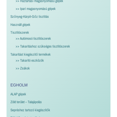
>> Háztartási magasnyomású gépek
>> Ipari magasnyomású gépek
Szőnyeg-Kárpit-Gőz tisztítás
Használt gépek
Tisztítószerek
>> Autómosó tisztítószerek
>> Takarításhoz szükséges tisztítószerek
Takarítást kiegészítő termékek
>> Takarító eszközök
>> Zsákok
EGHOLM
ALAP gépek
Zöld terület – Talajápolás
Sepréshez tartozó kiegészítők