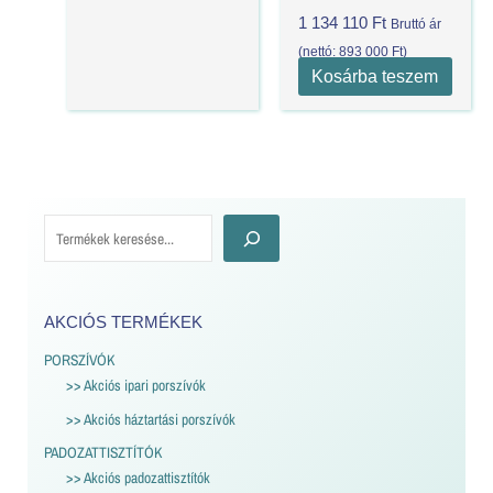
1 134 110
Ft
Bruttó ár
(nettó:
893 000
Ft
)
Kosárba teszem
AKCIÓS TERMÉKEK
PORSZÍVÓK
>> Akciós ipari porszívók
>> Akciós háztartási porszívók
PADOZATTISZTÍTÓK
>> Akciós padozattisztítók