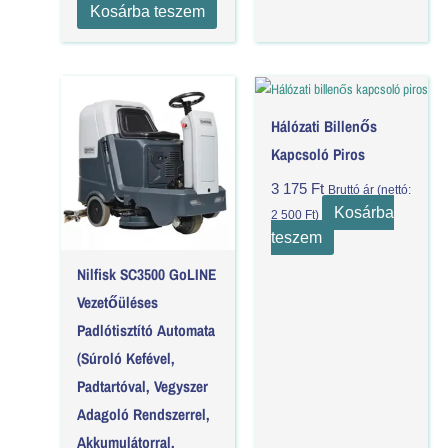
Kosárba teszem
Hálózati Billenős
Kapcsoló Piros
3 175
Ft
Bruttó ár (nettó:
Kosárba
2 500
Ft
)
teszem
Nilfisk SC3500 GoLINE
Vezetőüléses
Padlótisztító Automata
(súroló Kefével,
Padtartóval, Vegyszer
Adagoló Rendszerrel,
Akkumulátorral,