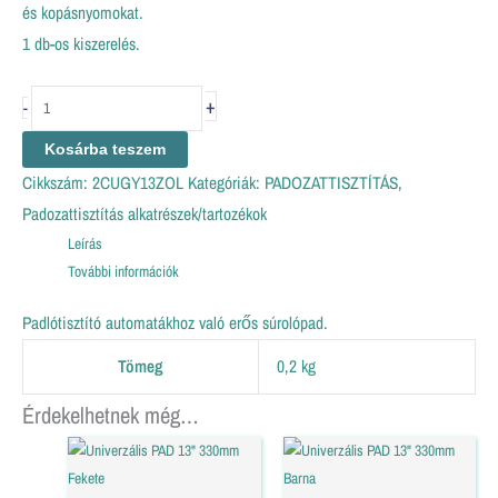
és kopásnyomokat.
1 db-os kiszerelés.
+
-
Kosárba teszem
Cikkszám:
2CUGY13ZOL
Kategóriák:
PADOZATTISZTÍTÁS
,
Padozattisztítás alkatrészek/tartozékok
Leírás
További információk
Padlótisztító automatákhoz való erős súrolópad.
Tömeg
0,2 kg
Érdekelhetnek még…