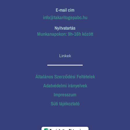
E-mail cím
info@takaritogepabc.hu
Nyitvatartás
Munkanapokon: 9h-16h között
Linkek
Általános Szerződési Feltételek
Adatvédelmi irányelvek
Impresszum
Süti tájékoztató