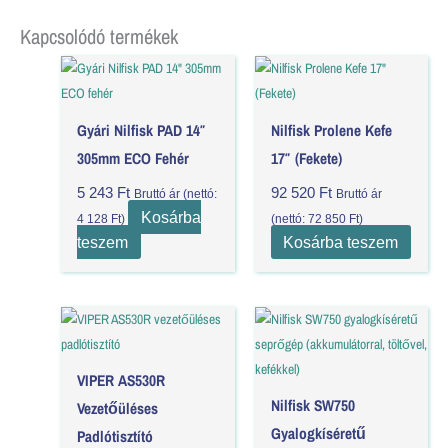
Kapcsolódó termékek
Gyári Nilfisk PAD 14″
Nilfisk Prolene Kefe
305mm ECO Fehér
17″ (Fekete)
5 243
Ft
92 520
Ft
Bruttó ár (nettó:
Bruttó ár
Kosárba
4 128
Ft
)
(nettó:
72 850
Ft
)
teszem
Kosárba teszem
VIPER AS530R
Nilfisk SW750
Vezetőüléses
Gyalogkíséretű
Padlótisztító