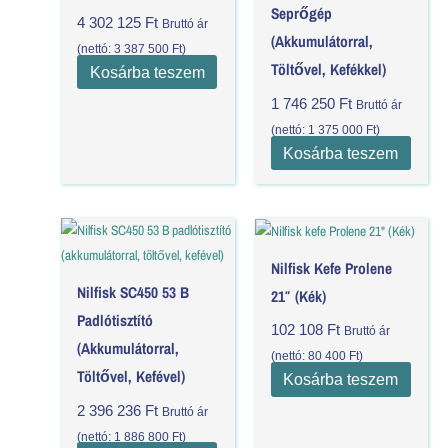
Seprőgép
4 302 125
Ft
Bruttó ár
(akkumulátorral,
(nettó:
3 387 500
Ft
)
Töltővel, Kefékkel)
Kosárba teszem
1 746 250
Ft
Bruttó ár
(nettó:
1 375 000
Ft
)
Kosárba teszem
Nilfisk Kefe Prolene
Nilfisk SC450 53 B
21″ (Kék)
Padlótisztító
102 108
Ft
Bruttó ár
(akkumulátorral,
(nettó:
80 400
Ft
)
Töltővel, Kefével)
Kosárba teszem
2 396 236
Ft
Bruttó ár
(nettó:
1 886 800
Ft
)