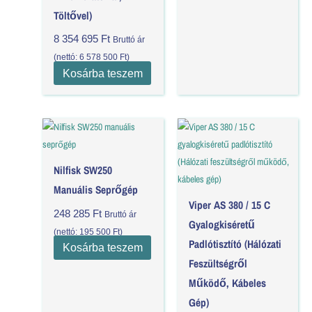
Töltővel)
8 354 695
Ft
Bruttó ár
(nettó:
6 578 500
Ft
)
Kosárba teszem
Nilfisk SW250
Manuális Seprőgép
Viper AS 380 / 15 C
248 285
Ft
Bruttó ár
Gyalogkiséretű
(nettó:
195 500
Ft
)
Padlótisztító (Hálózati
Kosárba teszem
Feszültségről
Működő, Kábeles
Gép)