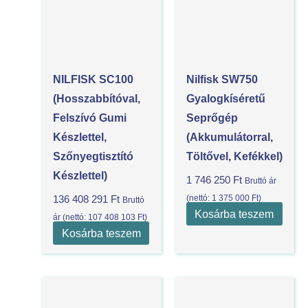
NILFISK SC100
Nilfisk SW750
(hosszabbítóval,
Gyalogkíséretű
Felszívó Gumi
Seprőgép
Készlettel,
(akkumulátorral,
Szőnyegtisztító
Töltővel, Kefékkel)
Készlettel)
1 746 250
Ft
Bruttó ár
(nettó:
1 375 000
Ft
)
136 408 291
Ft
Bruttó
Kosárba teszem
ár (nettó:
107 408 103
Ft
)
Kosárba teszem