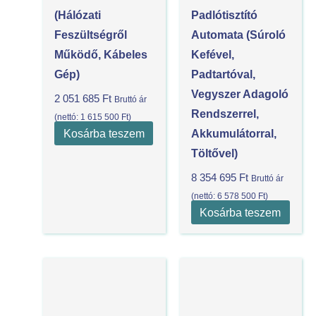
(Hálózati
Padlótisztító
Feszültségről
Automata (súroló
Működő, Kábeles
Kefével,
Gép)
Padtartóval,
Vegyszer Adagoló
2 051 685
Ft
Bruttó ár
Rendszerrel,
(nettó:
1 615 500
Ft
)
Kosárba teszem
Akkumulátorral,
Töltővel)
8 354 695
Ft
Bruttó ár
(nettó:
6 578 500
Ft
)
Kosárba teszem