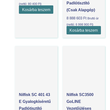
Padlótisztító
(nettó:
80 400
Ft
)
Kosárba teszem
(csak Alapgép)
8 888 603
Ft
Bruttó ár
(nettó:
6 998 900
Ft
)
Kosárba teszem
Nilfisk SC 401 43
Nilfisk SC3500
E Gyalogkíséretű
GoLINE
Padlótisztító
Vezetőüléses