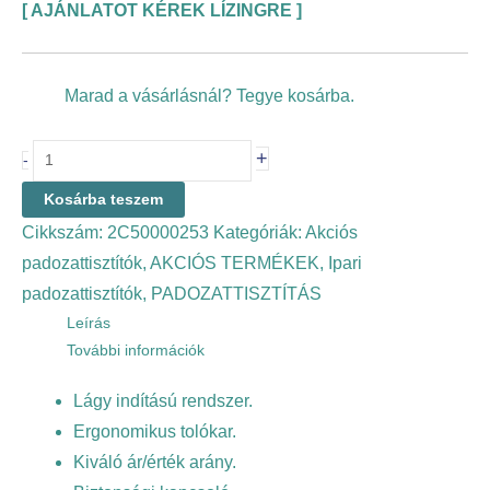
[
AJÁNLATOT KÉREK LÍZINGRE
]
Marad a vásárlásnál? Tegye kosárba.
+
-
Kosárba teszem
Cikkszám:
2C50000253
Kategóriák:
Akciós
padozattisztítók
,
AKCIÓS TERMÉKEK
,
Ipari
padozattisztítók
,
PADOZATTISZTÍTÁS
Leírás
További információk
Lágy indítású rendszer.
Ergonomikus tolókar.
Kiváló ár/érték arány.