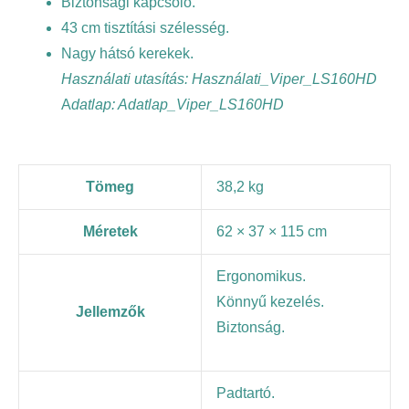
Biztonsági kapcsoló.
43 cm tisztítási szélesség.
Nagy hátsó kerekek.
Használati utasítás:
Használati_Viper_LS160HD
A
datlap:
Adatlap_Viper_LS160HD
Tömeg
38,2 kg
Méretek
62 × 37 × 115 cm
Ergonomikus.
Könnyű kezelés.
Jellemzők
Biztonság.
Padtartó.