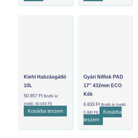
Kiehl Habzásgátló
Gyári Nilfisk PAD
10L
17″ 432mm ECO
Kék
50 857
Ft
Bruttó ár
(nettó:
40 045
Ft
)
6 833
Ft
Bruttó ár (nettó:
Kosárba teszem
Kosárba
5 380
Ft
)
teszem