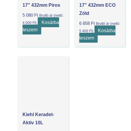
17″ 432mm Piros
17″ 432mm ECO
Zöld
5 080
Ft
Bruttó ár (nettó:
Kosárba
4 000
Ft
)
6 858
Ft
Bruttó ár (nettó:
teszem
Kosárba
5 400
Ft
)
teszem
Kiehl Keradet-
Aktiv 10L