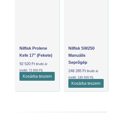
Nilfisk Prolene
Nilfisk SW250
Kefe 17″ (Fekete)
Manuális
Seprőgép
92 520
Ft
Bruttó ár
(nettó:
72 850
Ft
)
248 285
Ft
Bruttó ár
Kosárba teszem
(nettó:
195 500
Ft
)
Kosárba teszem