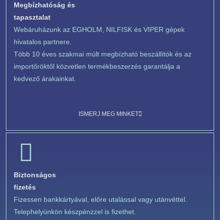
Megbízhatóság és
tapasztalat
Webáruházunk az EGHOLM, NILFISK és VIPER gépek
hivatalos partnere.
Több 10 éves szakmai múlt megbízható beszállítók és az
importőröktől közvetlen termékbeszerzés garantálja a
kedvező árakainkat.
ISMERJ MEG MINKET
Biztonságos
fizetés
Fizessen bankkártyával, előre utalással vagy utánvéttel.
Telephelyünkön készpénzzel is fizethet.