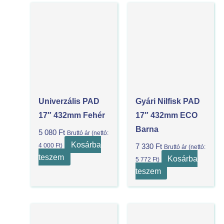
Univerzális PAD
Gyári Nilfisk PAD
17″ 432mm Fehér
17″ 432mm ECO
Barna
5 080
Ft
Bruttó ár (nettó:
Kosárba
4 000
Ft
)
7 330
Ft
Bruttó ár (nettó:
teszem
Kosárba
5 772
Ft
)
teszem