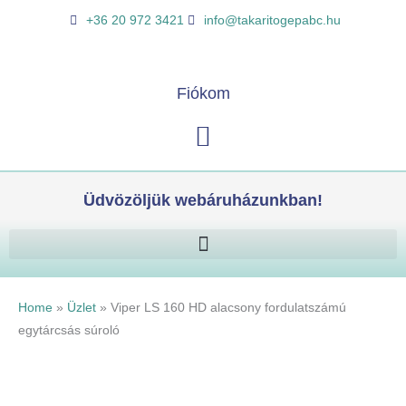
Skip
Viper
K
+36 20 972 3421
info@takaritogepabc.hu
to
LS
e
content
160
r
HD
e
Fiókom
alacsony
s
fordulatszámú
Kosár
é
egytárcsás
s
súroló
mennyiség
Üdvözöljük webáruházunkban!
Home
»
Üzlet
»
Viper LS 160 HD alacsony fordulatszámú
egytárcsás súroló