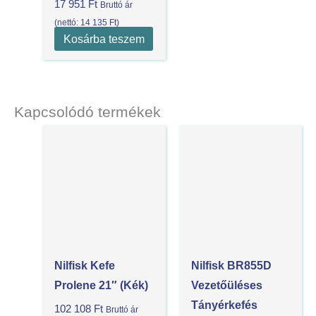
17 951
Ft
Bruttó ár
(nettó:
14 135
Ft
)
Kosárba teszem
Kapcsolódó termékek
Nilfisk Kefe
Nilfisk BR855D
Prolene 21″ (Kék)
Vezetőüléses
Tányérkefés
102 108
Ft
Bruttó ár