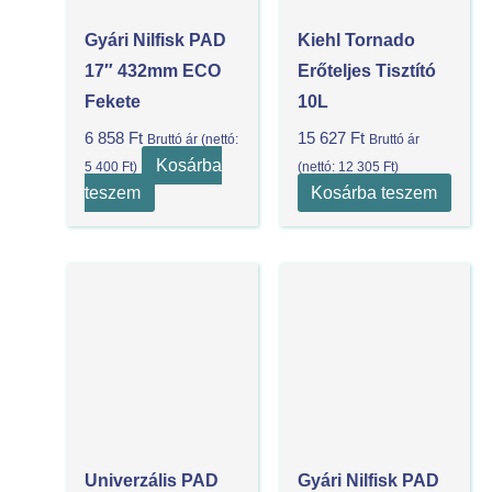
Gyári Nilfisk PAD
Kiehl Tornado
17″ 432mm ECO
Erőteljes Tisztító
Fekete
10L
6 858
Ft
15 627
Ft
Bruttó ár (nettó:
Bruttó ár
Kosárba
5 400
Ft
)
(nettó:
12 305
Ft
)
teszem
Kosárba teszem
Univerzális PAD
Gyári Nilfisk PAD