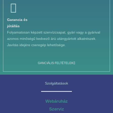
Garancia és
jótállás
Folyamatosan képzett szervízcsapat, gyári vagy a gyárival
azonos minőségű kedvező árú utángyártott alkatrészek.
Javítás idejére cseregép lehetősége.
GANCIÁLIS FELTÉTELEK
Szolgáltatások
Webáruház
Szerviz