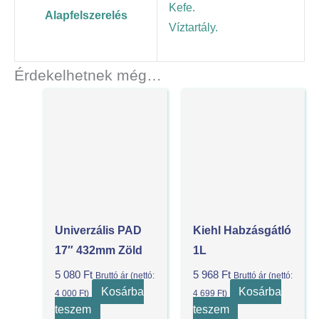
Kefe.
Alapfelszerelés
Víztartály.
Érdekelhetnek még…
Univerzális PAD
Kiehl Habzásgátló
17″ 432mm Zöld
1L
5 080
Ft
5 968
Ft
Bruttó ár (nettó:
Bruttó ár (nettó:
Kosárba
Kosárba
4 000
Ft
)
4 699
Ft
)
teszem
teszem