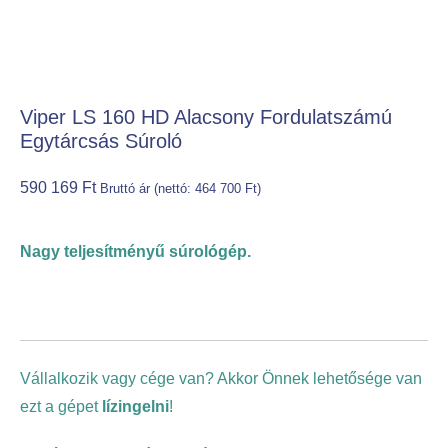
Viper LS 160 HD Alacsony Fordulatszámú
Egytárcsás Súroló
590 169
Ft
Bruttó ár (nettó:
464 700
Ft
)
Nagy teljesítményű súrológép.
Vállalkozik vagy cége van? Akkor Önnek lehetősége van
ezt a gépet
lízingelni
!