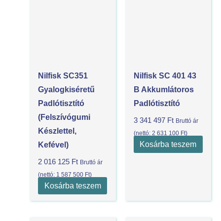
Nilfisk SC351
Nilfisk SC 401 43
Gyalogkiséretű
B Akkumlátoros
Padlótisztító
Padlótisztító
(felszívógumi
3 341 497
Ft
Bruttó ár
Készlettel,
(nettó:
2 631 100
Ft
)
Kosárba teszem
Kefével)
2 016 125
Ft
Bruttó ár
(nettó:
1 587 500
Ft
)
Kosárba teszem