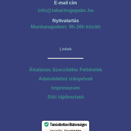
E-mail cím
info@takaritogepabc.hu
Nyitvatartás
Munkanapokon: 9h-16h között
Linkek
Általános Szerződési Feltételek
Adatvédelmi irányelvek
Impresszum
Süti tájékoztató
Tanúsítottan Biztonságos
Igazolta:
Trustindex