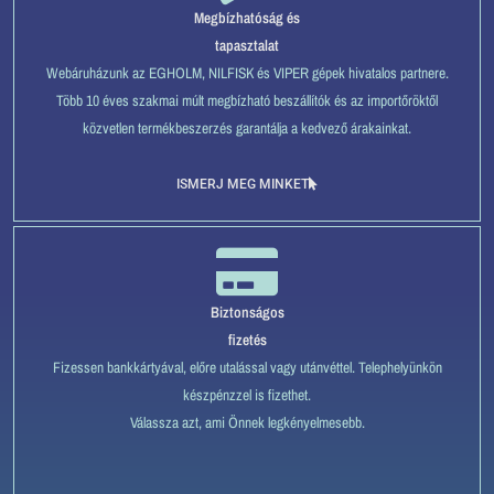
Megbízhatóság és
tapasztalat
Webáruházunk az EGHOLM, NILFISK és VIPER gépek hivatalos partnere.
Több 10 éves szakmai múlt megbízható beszállítók és az importőröktől
közvetlen termékbeszerzés garantálja a kedvező árakainkat.
ISMERJ MEG MINKET
Biztonságos
fizetés
Fizessen bankkártyával, előre utalással vagy utánvéttel. Telephelyünkön
készpénzzel is fizethet.
Válassza azt, ami Önnek legkényelmesebb.