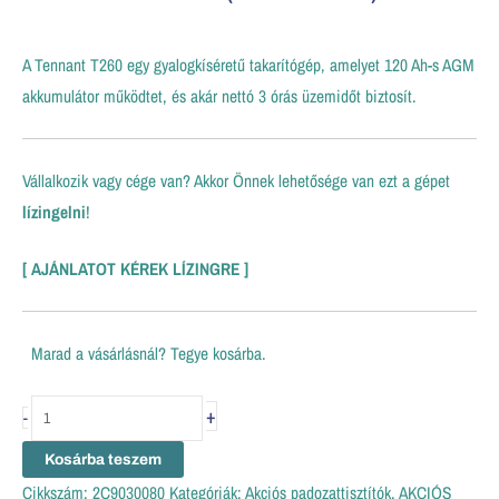
A Tennant T260 egy gyalogkíséretű takarítógép, amelyet 120 Ah-s AGM
akkumulátor működtet, és akár nettó 3 órás üzemidőt biztosít.
Vállalkozik vagy cége van? Akkor Önnek lehetősége van ezt a gépet
lízingelni
!
[
AJÁNLATOT KÉREK LÍZINGRE
]
Marad a vásárlásnál? Tegye kosárba.
+
-
Kosárba teszem
Cikkszám:
2C9030080
Kategóriák:
Akciós padozattisztítók
,
AKCIÓS