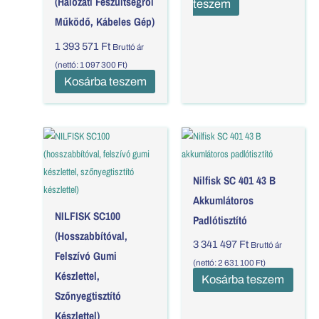
(Hálózati Feszültségről
teszem
Működő, Kábeles Gép)
1 393 571
Ft
Bruttó ár
(nettó:
1 097 300
Ft
)
Kosárba teszem
Nilfisk SC 401 43 B
Akkumlátoros
NILFISK SC100
Padlótisztító
(hosszabbítóval,
3 341 497
Ft
Bruttó ár
Felszívó Gumi
(nettó:
2 631 100
Ft
)
Készlettel,
Kosárba teszem
Szőnyegtisztító
Készlettel)