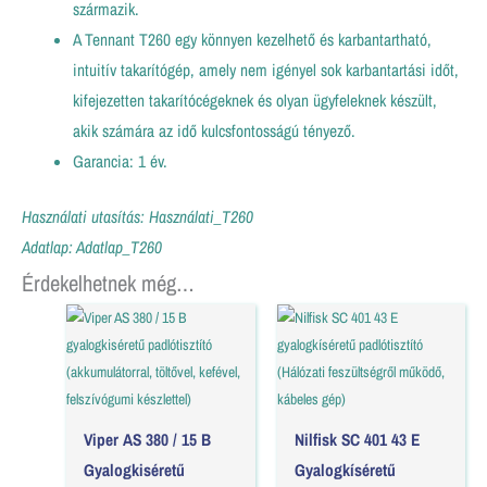
származik.
A Tennant T260 egy könnyen kezelhető és karbantartható,
intuitív takarítógép, amely nem igényel sok karbantartási időt,
kifejezetten takarítócégeknek és olyan ügyfeleknek készült,
akik számára az idő kulcsfontosságú tényező.
Garancia: 1 év.
Használati utasítás:
Használati_T260
Adatlap:
Adatlap_T260
Érdekelhetnek még…
Viper AS 380 / 15 B
Nilfisk SC 401 43 E
Gyalogkiséretű
Gyalogkíséretű