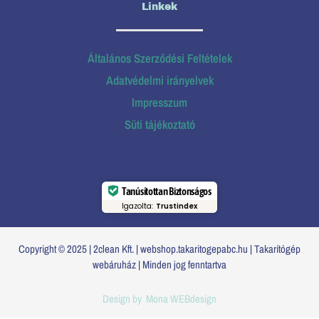
Linkek
Általános Szerződési Feltételek
Adatvédelmi irányelvek
Impresszum
Süti tájékoztató
Tanúsítottan Biztonságos
Igazolta:
Trustindex
Copyright © 2025 | 2clean Kft. | webshop.takaritogepabc.hu | Takarítógép
webáruház | Minden jog fenntartva
Design by
Mona WEBdesign