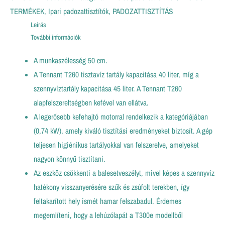
TERMÉKEK
,
Ipari padozattisztítók
,
PADOZATTISZTÍTÁS
Leírás
További információk
A munkaszélesség 50 cm.
A Tennant T260 tisztavíz tartály kapacitása 40 liter, míg a
szennyvíztartály kapacitása 45 liter. A Tennant T260
alapfelszereltségben kefével van ellátva.
A legerősebb kefehajtó motorral rendelkezik a kategóriájában
(0,74 kW), amely kiváló tisztítási eredményeket biztosít. A gép
teljesen higiénikus tartályokkal van felszerelve, amelyeket
nagyon könnyű tisztítani.
Az eszköz csökkenti a balesetveszélyt, mivel képes a szennyvíz
hatékony visszanyerésére szűk és zsúfolt terekben, így
feltakarított hely ismét hamar felszabadul. Érdemes
megemlíteni, hogy a lehúzólapát a T300e modellből