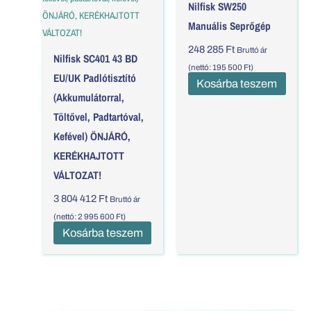
Nilfisk SW250
Manuális Seprőgép
248 285
Ft
Bruttó ár
Nilfisk SC401 43 BD
(nettó:
195 500
Ft
)
EU/UK Padlótisztító
Kosárba teszem
(akkumulátorral,
Töltővel, Padtartóval,
Kefével) ÖNJÁRÓ,
KERÉKHAJTOTT
VÁLTOZAT!
3 804 412
Ft
Bruttó ár
(nettó:
2 995 600
Ft
)
Kosárba teszem