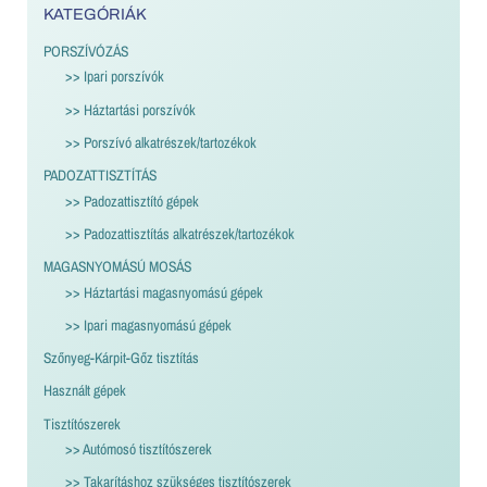
KATEGÓRIÁK
PORSZÍVÓZÁS
>> Ipari porszívók
>> Háztartási porszívók
>> Porszívó alkatrészek/tartozékok
PADOZATTISZTÍTÁS
>> Padozattisztító gépek
>> Padozattisztítás alkatrészek/tartozékok
MAGASNYOMÁSÚ MOSÁS
>> Háztartási magasnyomású gépek
>> Ipari magasnyomású gépek
Szőnyeg-Kárpit-Gőz tisztítás
Használt gépek
Tisztítószerek
>> Autómosó tisztítószerek
>> Takarításhoz szükséges tisztítószerek