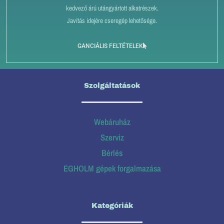
kedvező árú utángyártott alkatrészek.
Javítás idejére cseregép lehetősége.
GANCIÁLIS FELTÉTELEK
Szolgáltatások
Webáruház
Szerviz
Bérlés
EGHOLM gépek forgalmazása
Kategóriák