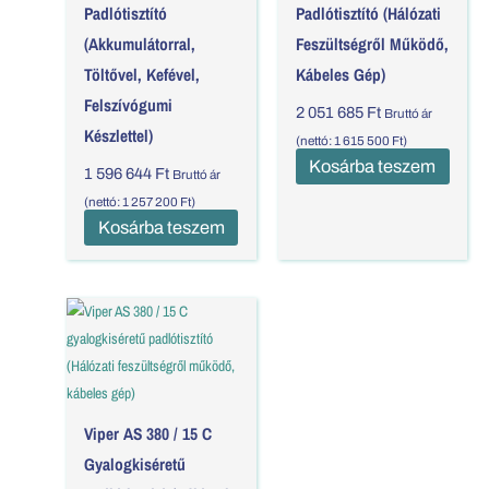
Padlótisztító
Padlótisztító (Hálózati
(akkumulátorral,
Feszültségről Működő,
Töltővel, Kefével,
Kábeles Gép)
Felszívógumi
2 051 685
Ft
Bruttó ár
Készlettel)
(nettó:
1 615 500
Ft
)
Kosárba teszem
1 596 644
Ft
Bruttó ár
(nettó:
1 257 200
Ft
)
Kosárba teszem
Viper AS 380 / 15 C
Gyalogkiséretű