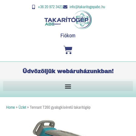
Skip
Tennant
K
+36 20 972 3421
info@takaritogepabc.hu
to
T260
e
content
gyalogkíséretű
r
takarítógép
e
mennyiség
Fiókom
s
é
Kosár
s
Üdvözöljük webáruházunkban!
Home
»
Üzlet
»
Tennant T260 gyalogkíséretű takarítógép