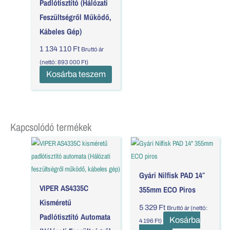
Padlótisztító (Hálózati
Feszültségről Működő,
Kábeles Gép)
1 134 110
Ft
Bruttó ár
(nettó:
893 000
Ft
)
Kosárba teszem
Kapcsolódó termékek
Gyári Nilfisk PAD 14″
VIPER AS4335C
355mm ECO Piros
Kisméretű
5 329
Ft
Bruttó ár (nettó:
Padlótisztító Automata
Kosárba
4 196
Ft
)