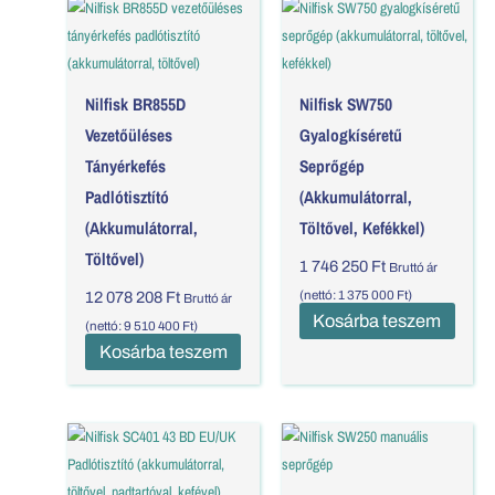
Nilfisk BR855D
Nilfisk SW750
Vezetőüléses
Gyalogkíséretű
Tányérkefés
Seprőgép
Padlótisztító
(akkumulátorral,
(akkumulátorral,
Töltővel, Kefékkel)
Töltővel)
1 746 250
Ft
Bruttó ár
12 078 208
Ft
(nettó:
1 375 000
Ft
)
Bruttó ár
Kosárba teszem
(nettó:
9 510 400
Ft
)
Kosárba teszem