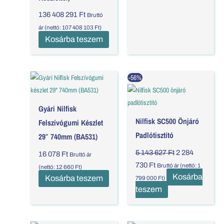
136 408 291
Ft
Bruttó
ár (nettó:
107 408 103
Ft
)
Kosárba teszem
Current
Original
-56%
price
price
is:
was:
2
5
Gyári Nilfisk
284
143
Nilfisk SC500 Önjáró
730 Ft.
627 Ft.
Felszívógumi Készlet
Padlótisztító
29″ 740mm (BA531)
5 143 627
Ft
2 284
16 078
Ft
Bruttó ár
730
Ft
Bruttó ár (nettó:
1
(nettó:
12 660
Ft
)
Kosárba
Kosárba teszem
799 000
Ft
)
teszem