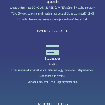
tapasztalat
Webáruházunk az EGHOLM, NILFISK és VIPER gépek hivatalos partnere.
Több 10 éves szakmai múlt megbízható beszállítók és az importőröktől
közvetlen termékbeszerzés garantálja a kedvező árakainkat.
ISMERJ MEG MINKET
Biztonságos
fizetés
Fizessen bankkártyával, előre utalással vagy utánvéttel. Telephelyünkön
készpénzzel is fizethet.
Válassza azt, ami Önnek legkényelmesebb.
FIZETÉSI FELTÉTELEK