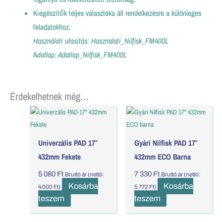
Kiegészítők teljes választéka áll rendelkezésre a különleges
feladatokhoz.
Használati utasítás:
Hasznalati_Nilfisk_FM400L
A
datlap:
Adatlap_Nilfisk_FM400L
Érdekelhetnek még…
Univerzális PAD 17″
Gyári Nilfisk PAD 17″
432mm Fekete
432mm ECO Barna
5 080
Ft
7 330
Ft
Bruttó ár (nettó:
Bruttó ár (nettó:
Kosárba
Kosárba
4 000
Ft
)
5 772
Ft
)
teszem
teszem