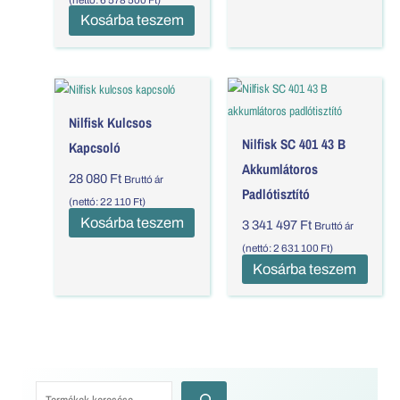
Kosárba teszem
Nilfisk Kulcsos
Nilfisk SC 401 43 B
Kapcsoló
Akkumlátoros
28 080
Ft
Bruttó ár
Padlótisztító
(nettó:
22 110
Ft
)
Kosárba teszem
3 341 497
Ft
Bruttó ár
(nettó:
2 631 100
Ft
)
Kosárba teszem