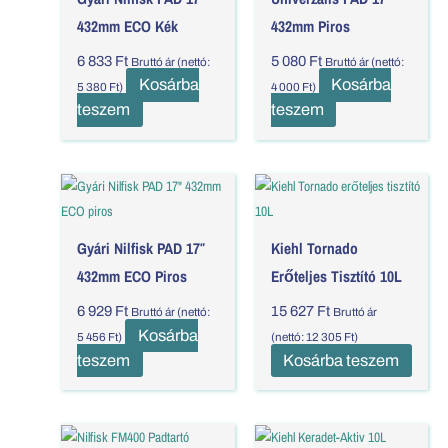
432mm ECO Kék
432mm Piros
6 833
Ft
5 080
Ft
Bruttó ár (nettó:
Bruttó ár (nettó:
Kosárba
Kosárba
5 380
Ft
)
4 000
Ft
)
teszem
teszem
Gyári Nilfisk PAD 17″
Kiehl Tornado
432mm ECO Piros
Erőteljes Tisztító 10L
6 929
Ft
15 627
Ft
Bruttó ár (nettó:
Bruttó ár
Kosárba
5 456
Ft
)
(nettó:
12 305
Ft
)
teszem
Kosárba teszem