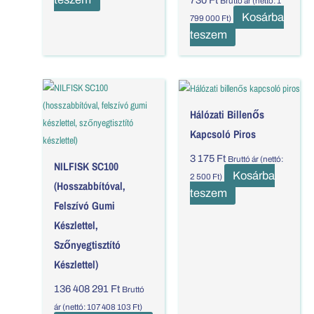
Bruttó ár (nettó:
1
Kosárba
799 000
Ft
)
teszem
Hálózati Billenős
Kapcsoló Piros
3 175
Ft
Bruttó ár (nettó:
NILFISK SC100
Kosárba
2 500
Ft
)
(hosszabbítóval,
teszem
Felszívó Gumi
Készlettel,
Szőnyegtisztító
Készlettel)
136 408 291
Ft
Bruttó
ár (nettó:
107 408 103
Ft
)