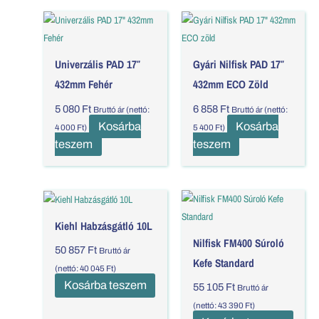
Univerzális PAD 17″
Gyári Nilfisk PAD 17″
432mm Fehér
432mm ECO Zöld
5 080
Ft
6 858
Ft
Bruttó ár (nettó:
Bruttó ár (nettó:
Kosárba
Kosárba
4 000
Ft
)
5 400
Ft
)
teszem
teszem
Kiehl Habzásgátló 10L
Nilfisk FM400 Súroló
50 857
Ft
Bruttó ár
Kefe Standard
(nettó:
40 045
Ft
)
Kosárba teszem
55 105
Ft
Bruttó ár
(nettó:
43 390
Ft
)