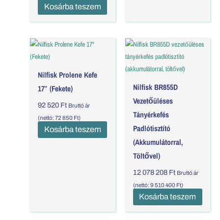
Kosárba teszem
Nilfisk Prolene Kefe
Nilfisk BR855D
17″ (Fekete)
Vezetőüléses
92 520
Ft
Bruttó ár
Tányérkefés
(nettó:
72 850
Ft
)
Padlótisztító
Kosárba teszem
(akkumulátorral,
Töltővel)
12 078 208
Ft
Bruttó ár
(nettó:
9 510 400
Ft
)
Kosárba teszem