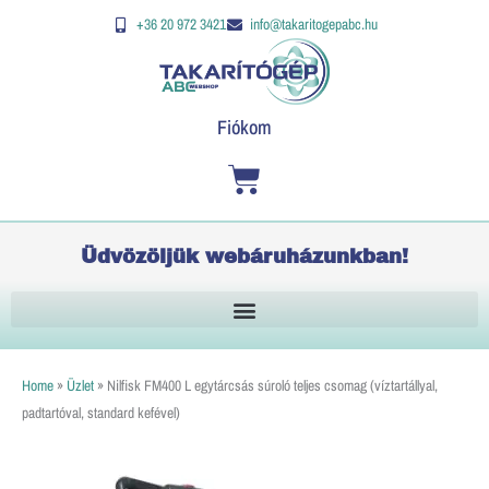
Skip
Nilfisk
K
+36 20 972 3421
info@takaritogepabc.hu
to
FM400
e
content
L
r
egytárcsás
e
súroló
Fiókom
s
teljes
é
Kosár
csomag
s
(víztartállyal,
padtartóval,
Üdvözöljük webáruházunkban!
standard
kefével)
mennyiség
Home
»
Üzlet
»
Nilfisk FM400 L egytárcsás súroló teljes csomag (víztartállyal,
padtartóval, standard kefével)