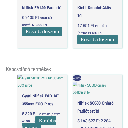
Nilfisk FM400 Padtartó
Kiehl Keradet-Aktiv
10L
65 405
Ft
Bruttó ár
(nettó:
51 500
Ft
)
17 951
Ft
Bruttó ár
Kosárba teszem
(nettó:
14 135
Ft
)
Kosárba teszem
Kapcsolódó termékek
Current
Original
-56%
price
price
is:
was:
2
5
Gyári Nilfisk PAD 14″
284
143
Nilfisk SC500 Önjáró
730 Ft.
627 Ft.
355mm ECO Piros
Padlótisztító
5 329
Ft
Bruttó ár (nettó:
Kosárba
5 143 627
Ft
2 284
4 196
Ft
)
teszem
730
Ft