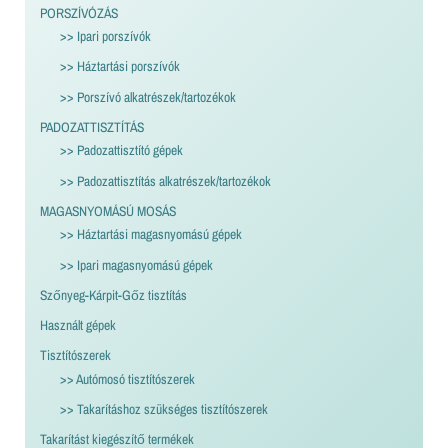
PORSZÍVÓZÁS
>> Ipari porszívók
>> Háztartási porszívók
>> Porszívó alkatrészek/tartozékok
PADOZATTISZTÍTÁS
>> Padozattisztító gépek
>> Padozattisztítás alkatrészek/tartozékok
MAGASNYOMÁSÚ MOSÁS
>> Háztartási magasnyomású gépek
>> Ipari magasnyomású gépek
Szőnyeg-Kárpit-Gőz tisztítás
Használt gépek
Tisztítószerek
>> Autómosó tisztítószerek
>> Takarításhoz szükséges tisztítószerek
Takarítást kiegészítő termékek