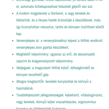
el, automata ki/bekapcsolóval felszerelt gépről van szó.
A modern megjelenést a fémkeret, a nagy kerekek és
lökhárítók, és a fényes festék biztosítják a készüléknek, mely
így bizonyítottan robusztus, tartós és könnyen tisztítható külsőt
kap.
Versenyképes ár: a versenytársakhoz képest a Nilfisk rendkívül
versenyképes áron gyártja készülékeit.
Megfelelő teljesítmény: ugyanaz az erő, de alacsonyabb
zajszint és kiegyensúlyozott teljesítmény.
Védjegyek: a megszokott Nilfisk külső, költségkímélő és
könnyen kezelhető gép.
Átlagos kiegészítők: kevésbé bonyolultak és könnyű a
használatuk.
Továbbfejlesztett jellegzetességek: kábeltartó, villásdugó-tartó,
nagy kerekek, könnyű kábel visszahelyezés, ergonomikus
fogantyú és tökéletesített biztonság.