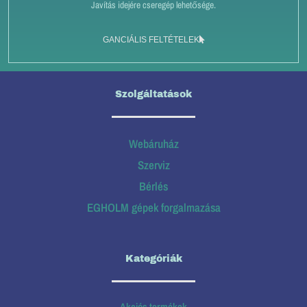
Javítás idejére cseregép lehetősége.
GANCIÁLIS FELTÉTELEK
Szolgáltatások
Webáruház
Szerviz
Bérlés
EGHOLM gépek forgalmazása
Kategóriák
Akciós termékek