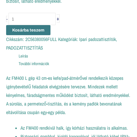
biztosít, látható eredményekkel.
+
-
Kosárba teszem
Cikkszám:
2C56380056FULL
Kategóriák:
Ipari padozattisztítók
,
PADOZATTISZTÍTÁS
Leírás
További információk
Az FM400 L gép 43 cm-es kefe/pad-átmérővel rendelkezik közepes
igénybevételű feladatok elvégzésére tervezve. Mindezek mellett
kényelmes, fáradságmentes működést biztosít, látható eredményekkel.
A súrolás, a permetező-tisztítás, és a kemény padlók bevonatának
eltávolítása csupán egy-egy példa.
Az FM400 rendkívül halk, így kórházi használatra is alkalmas.
Biztonsági gombbal, kioldó kapcsolóval, jól látható kábel IPX4-