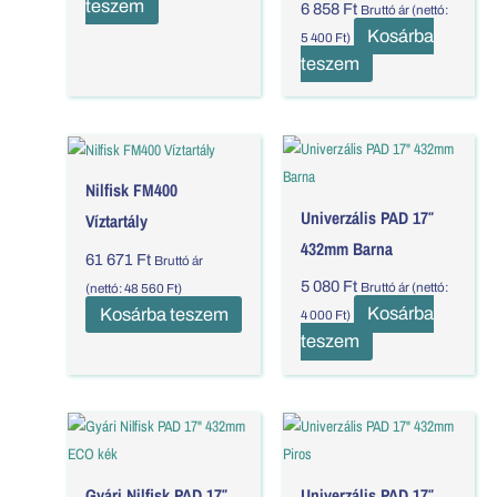
teszem
6 858
Ft
Bruttó ár (nettó:
Kosárba
5 400
Ft
)
teszem
Nilfisk FM400
Univerzális PAD 17″
Víztartály
432mm Barna
61 671
Ft
Bruttó ár
5 080
Ft
Bruttó ár (nettó:
(nettó:
48 560
Ft
)
Kosárba
Kosárba teszem
4 000
Ft
)
teszem
Gyári Nilfisk PAD 17″
Univerzális PAD 17″