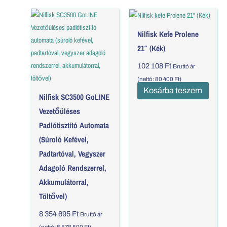
Nilfisk Kefe Prolene
21″ (Kék)
102 108
Ft
Bruttó ár
(nettó:
80 400
Ft
)
Kosárba teszem
Nilfisk SC3500 GoLINE
Vezetőüléses
Padlótisztító Automata
(súroló Kefével,
Padtartóval, Vegyszer
Adagoló Rendszerrel,
Akkumulátorral,
Töltővel)
8 354 695
Ft
Bruttó ár
(nettó:
6 578 500
Ft
)