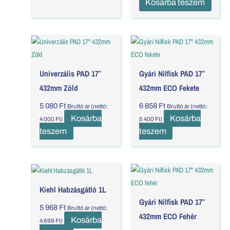
Kosárba teszem
Univerzális PAD 17″
Gyári Nilfisk PAD 17″
432mm Zöld
432mm ECO Fekete
5 080
Ft
6 858
Ft
Bruttó ár (nettó:
Bruttó ár (nettó:
Kosárba
Kosárba
4 000
Ft
)
5 400
Ft
)
teszem
teszem
Kiehl Habzásgátló 1L
Gyári Nilfisk PAD 17″
5 968
Ft
Bruttó ár (nettó:
432mm ECO Fehér
Kosárba
4 699
Ft
)